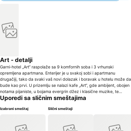
Art - detalji
Garni-hotel „Art“ raspolaže sa 9 komfornih soba i 3 vrhunski
opremljena apartmana. Enterijer je u svakoj sobi i apartmanu
drugačiji, tako da svaki vaš novi dolazak i boravak u hotelu može da
bude kao prvi. U prizemlju se nalazi kafe „Art“, gde ambijent, obojen
notama pijaniste, u bojama evergrin džez i klasične muzike, te
Uporedi sa sličnim smeštajima
širokom lepezom pića, pruža trenutke i osećaj opuštenosti. „Art“
kafe ne čini posebnim samo uređenje, nego i gosti. Ovo je
Izabrani smeštaj
Slični smeštaji
svojevrstan dom umetnika, mesto gde i vi sami možete da osetite
„drugačije“ vibracije, tako specifične za ljude umetnosti. Zajednička
prostorija za odmor predstavlja i mesto susreta, ali i mesto gde ćete
moći da potražite svoj mir i spokoj. Zapravo, ceo hotel je takav; mir i