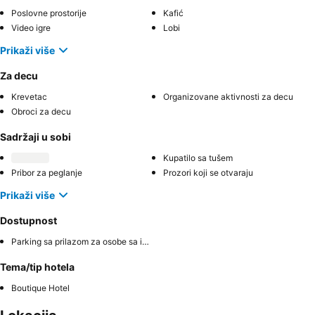
Poslovne prostorije
Kafić
Video igre
Lobi
Prikaži više
Za decu
Krevetac
Organizovane aktivnosti za decu
Obroci za decu
Sadržaji u sobi
Kupatilo sa tušem
Pribor za peglanje
Prozori koji se otvaraju
Prikaži više
Dostupnost
Parking sa prilazom za osobe sa invaliditetom
Tema/tip hotela
Boutique Hotel