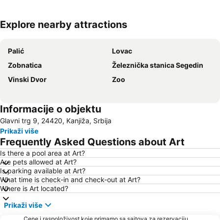
Explore nearby attractions
Proširi mapu
Palić
Lovac
Zobnatica
Železnička stanica Segedin
Vinski Dvor
Zoo
Informacije o objektu
Glavni trg 9, 24420, Kanjiža, Srbija
Prikaži više
Frequently Asked Questions about Art
Is there a pool area at Art?
Are pets allowed at Art?
Is parking available at Art?
What time is check-in and check-out at Art?
Where is Art located?
Prikaži više
Cene i raspoloživost koje primamo sa sajtova za rezervaciju