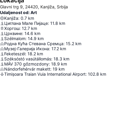
Lokacija
Glavni trg 9, 24420, Kanjiža, Srbija
Udaljenost od: Art
Kanjiža
:
0.7
km
Циглана Мале Пијаце
:
11.8
km
Хоргош
:
12.7
km
Црквине
:
14.6
km
Szélmalom
:
14.9
km
Родна Кућа Стевана Сремца
:
15.2
km
Музеј-Галерија Икона
:
17.2
km
Feketeszél
:
18.2
km
Széksóstó vasútállomás
:
18.3
km
MÁV 370 gőzmozdony
:
18.9
km
Nándorfehérvár makett
:
19
km
Timișoara Traian Vuia International Airport
:
102.8
km