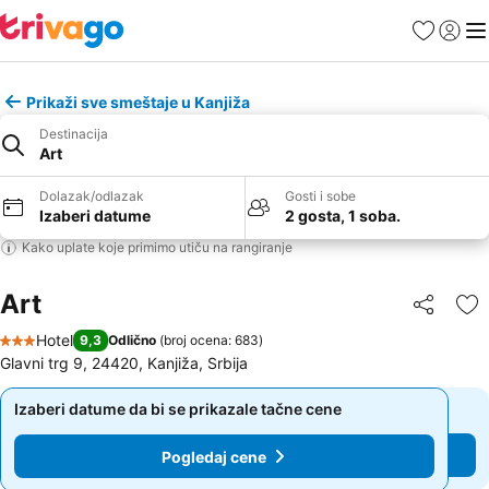
Favoriti
Prijavi
Men
Prikaži sve smeštaje u Kanjiža
Destinacija
Art
Dolazak/odlazak
Gosti i sobe
Izaberi datume
2 gosta, 1 soba.
Kako uplate koje primimo utiču na rangiranje
Art
Deli
Do
Hotel
9,3
Odlično
(
broj ocena: 683
)
3 Zvezdice
Glavni trg 9, 24420, Kanjiža, Srbija
Izaberi datume da bi se prikazale tačne cene
Izaberi datume da bi se prikazale tačne cene
Pogledaj cene
Pogledaj cene