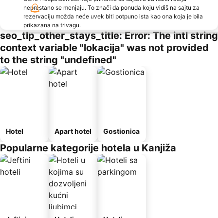
neprestano se menjaju. To znači da ponuda koju vidiš na sajtu za
rezervaciju možda neće uvek biti potpuno ista kao ona koja je bila
prikazana na trivagu.
seo_tlp_other_stays_title: Error: The intl string
context variable "lokacija" was not provided
to the string "undefined"
Hotel
Apart hotel
Gostionica
Popularne kategorije hotela u Kanjiža