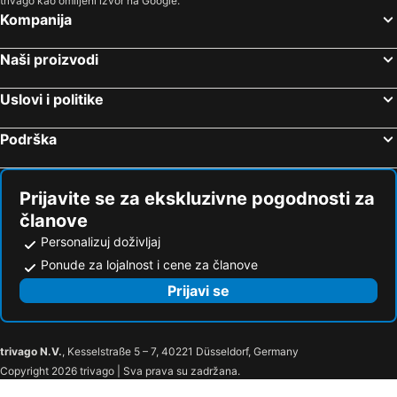
trivago kao omiljeni izvor na Google.
Kompanija
Naši proizvodi
Uslovi i politike
Podrška
Prijavite se za ekskluzivne pogodnosti za
članove
Personalizuj doživljaj
Ponude za lojalnost i cene za članove
Prijavi se
trivago N.V.
, Kesselstraße 5 – 7, 40221 Düsseldorf, Germany
Copyright 2026 trivago | Sva prava su zadržana.