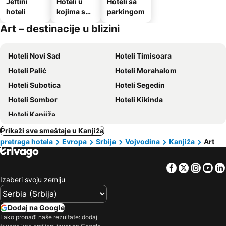
Jeftini
Hoteli u
Hoteli sa
hoteli
kojima su
parkingom
dozvoljeni
Art – destinacije u blizini
kućni
ljubimci
Hoteli Novi Sad
Hoteli Timisoara
Hoteli Palić
Hoteli Morahalom
Hoteli Subotica
Hoteli Segedin
Hoteli Sombor
Hoteli Kikinda
Hoteli Kanjiža
Prikaži sve smeštaje u Kanjiža
pretraga hotela
Evropa
Srbija
Vojvodina
Kanjiža
Art
Facebook
Twitter
Insta
Yo
Izaberi svoju zemlju
Dodaj na Google
Lako pronađi naše rezultate: dodaj