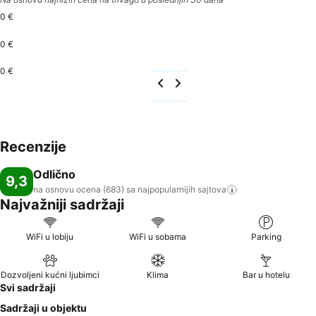
0 €
0 €
0 €
Recenzije
Odlično
9,3
na osnovu ocena (683) sa najpopularnijih
sajtova
Najvažniji sadržaji
WiFi u lobiju
WiFi u sobama
Parking
Dozvoljeni kućni ljubimci
Klima
Bar u hotelu
Svi sadržaji
Sadržaji u objektu