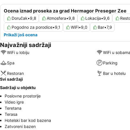
Ocena iznad proseka za grad Hermagor Preseger Zee
Doručak
•
9,8
Atmosfera
•
9,8
Lokacija
•
9,6
Rest
Pogodno za porodice
•
9,1
WiFi
•
9,0
Bar
•
7,9
Prikaži još ocena
Najvažniji sadržaji
WiFi u lobiju
WiFi u sobam
Spa
Parking
Restoran
Bar u hotelu
Svi sadržaji
Sadržaji u objektu
Poslovne prostorije
Video igre
Teretana
Terasa
Hotelski bar kod bazena
Zatvoreni bazen