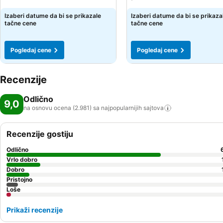
Izaberi datume da bi se prikazale
Izaberi datume da bi se prikaza
tačne cene
tačne cene
Pogledaj cene
Pogledaj cene
Recenzije
Odlično
9,0
na osnovu ocena (2.981) sa najpopularnijih
sajtova
Recenzije gostiju
Odlično
Vrlo dobro
Dobro
Pristojno
Loše
Prikaži recenzije