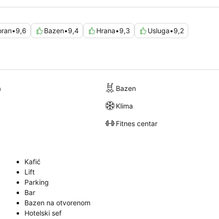
oran
•
9,6
Bazen
•
9,4
Hrana
•
9,3
Usluga
•
9,2
a
Bazen
Klima
Fitnes centar
Kafić
Lift
Parking
Bar
Bazen na otvorenom
Hotelski sef