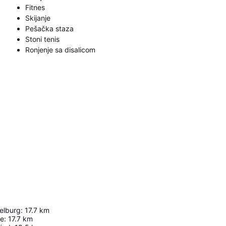
Fitnes
Skijanje
Pešačka staza
Stoni tenis
Ronjenje sa disalicom
elburg
:
17.7
km
le
:
17.7
km