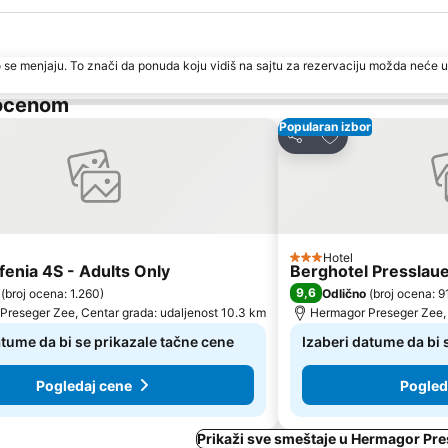
 se menjaju. To znači da ponuda koju vidiš na sajtu za rezervaciju možda neće u
 ocenom
Popularan izbor
 u favorite
Dodati u favorite
Deli
Hotel
3 Zvezdice
fenia 4S - Adults Only
Berghotel Presslau
9,6
(
broj ocena: 1.260
)
Odlično
(
broj ocena: 9
Preseger Zee, Centar grada: udaljenost 10.3 km
Hermagor Preseger Zee, 
atume da bi se prikazale tačne cene
Izaberi datume da bi 
Pogledaj cene
Pogled
Prikaži sve smeštaje u Hermagor Pr