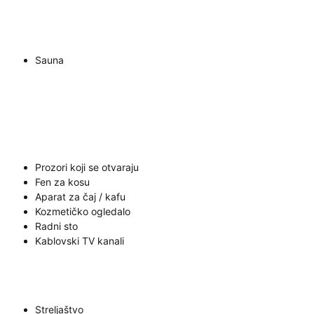
Sauna
Prozori koji se otvaraju
Fen za kosu
Aparat za čaj / kafu
Kozmetičko ogledalo
Radni sto
Kablovski TV kanali
Streljaštvo