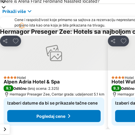
Where is Arena Franz Ferdinand Nassfeld located?
Prikaži više
Cene i raspoloživost koje primamo sa sajtova za rezervaciju neprestano
potpuno ista kao ona koja je bila prikazana na trivagu.
Hermagor Preseger Zee: Hotels sa najboljom
Dodati u favorite
Dodati
Deli
Deli
Hotel
Hotel
4 Zvezdice
4 Zvezdice
Alpen Adria Hotel & Spa
Hotel Wul
9,1
9,3
Odlično
(
broj ocena: 2.325
)
Odlično
Hermagor Preseger Zee, Centar grada: udaljenost 5.1 km
Hermagor 
Izaberi datume da bi se prikazale tačne cene
Izaberi d
Pogledaj cene