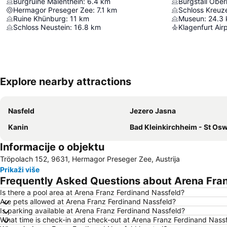
Burgruine Malenthein
:
6.4
km
Burgstall Ober
Hermagor Preseger Zee
:
7.1
km
Schloss Kreuz
Ruine Khünburg
:
11
km
Museun
:
24.3
Schloss Neustein
:
16.8
km
Klagenfurt Air
Explore nearby attractions
Nasfeld
Jezero Jasna
Kanin
Bad Kleinkirchheim - St Oswald Sky
Informacije o objektu
Tröpolach 152, 9631, Hermagor Preseger Zee, Austrija
Prikaži više
Frequently Asked Questions about Arena Fran
Is there a pool area at Arena Franz Ferdinand Nassfeld?
Are pets allowed at Arena Franz Ferdinand Nassfeld?
Is parking available at Arena Franz Ferdinand Nassfeld?
What time is check-in and check-out at Arena Franz Ferdinand Nass