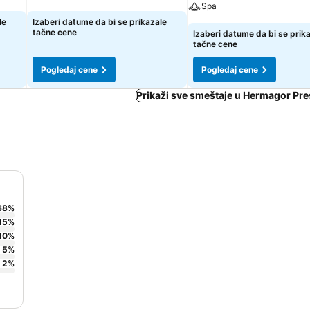
Spa
le
Izaberi datume da bi se prikazale
tačne cene
Izaberi datume da bi se prik
tačne cene
Pogledaj cene
Pogledaj cene
Prikaži sve smeštaje u Hermagor Pr
68
%
15
%
10
%
5
%
2
%