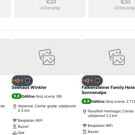
Učitavanje
Učitavanje
Dodati u favorite
Dodati u favorite
Hotel
Hotel
4 Zvezdice
4 Zvezdice
Deli
Deli
Seehaus Winkler
Falkensteiner Family Hote
Sonnenalpe
9,8
Odlično
(
broj ocena: 99
)
8,9
Odlično
(
broj ocena: 2.71
ada:
Vajsense, Centar grada: udaljenost
0.3 km
Nassfeld-Hermagor, Centar 
udaljenost 5.2 km
Besplatan WiFi
Besplatan WiFi
Bazen
Bazen
Spa