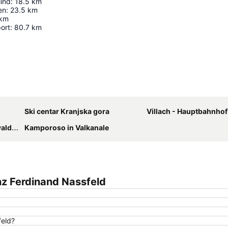
lind
:
18.5
km
en
:
23.5
km
km
port
:
80.7
km
Proširi mapu
Ski centar Kranjska gora
Villach - Hauptbahnhof
Arena
Kamporoso in Valkanale
z Ferdinand Nassfeld
feld?