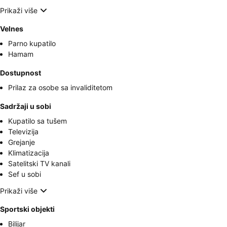
Prikaži više
Velnes
Parno kupatilo
Hamam
Dostupnost
Prilaz za osobe sa invaliditetom
Sadržaji u sobi
Kupatilo sa tušem
Televizija
Grejanje
Klimatizacija
Satelitski TV kanali
Sef u sobi
Prikaži više
Sportski objekti
Bilijar