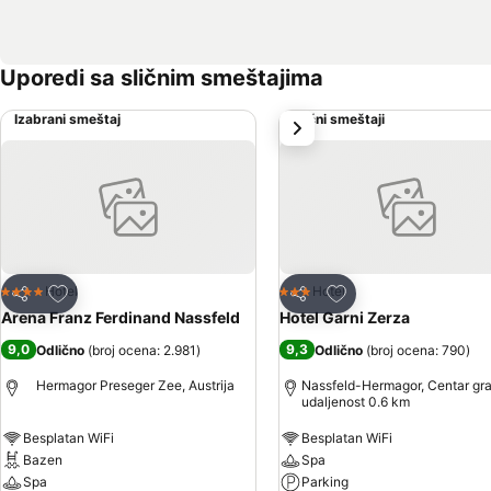
Uporedi sa sličnim smeštajima
Izabrani smeštaj
Slični smeštaji
sledeće
Dodati u favorite
Dodati u favorite
Hotel
Hotel
4 Zvezdice
3 Zvezdice
Deli
Deli
Arena Franz Ferdinand Nassfeld
Hotel Garni Zerza
9,0
9,3
Odlično
(
broj ocena: 2.981
)
Odlično
(
broj ocena: 790
)
Hermagor Preseger Zee, Austrija
Nassfeld-Hermagor, Centar gr
udaljenost 0.6 km
Besplatan WiFi
Besplatan WiFi
Bazen
Spa
Spa
Parking