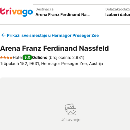
Destinacija
Dolazak/odlaz
Izaberi dat
Prikaži sve smeštaje u Hermagor Preseger Zee
Arena Franz Ferdinand Nassfeld
Hotel
Odlično
(
broj ocena: 2.981
)
9,0
4 Zvezdice
Tröpolach 152, 9631, Hermagor Preseger Zee, Austrija
Učitavanje