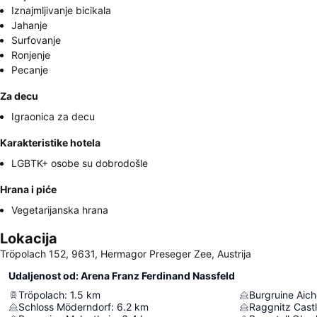
Iznajmljivanje bicikala
Jahanje
Surfovanje
Ronjenje
Pecanje
Za decu
Igraonica za decu
Karakteristike hotela
LGBTK+ osobe su dobrodošle
Hrana i piće
Vegetarijanska hrana
Lokacija
Tröpolach 152, 9631, Hermagor Preseger Zee, Austrija
Udaljenost od: Arena Franz Ferdinand Nassfeld
Tröpolach
:
1.5
km
Burgruine Aich
Schloss Möderndorf
:
6.2
km
Raggnitz Cast