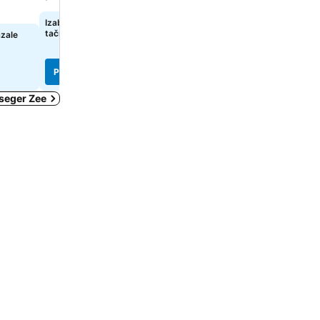
Izaberi datume da bi se prikazale
Izaberi datume da bi se pr
tačne cene
tačne cene
azale
Pogledaj cene
Pogledaj cene
eseger Zee