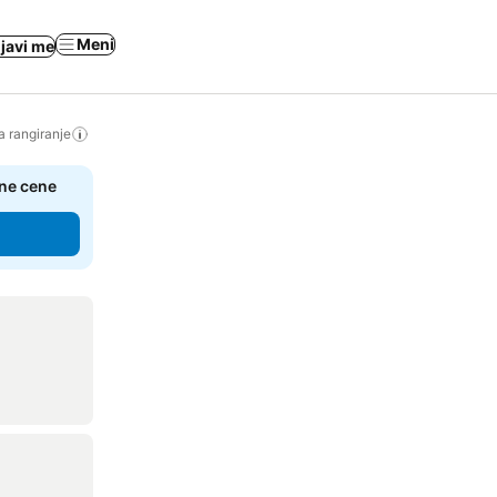
Meni
ijavi me
a rangiranje
čne cene