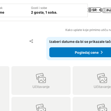
ak
Gosti i sobe
SR · €
Pr
ume
2 gosta, 1 soba.
Kako uplate koje primimo utiču n
Dodati u favorite
Izaberi datume da bi se prikazale ta
Deli
Pogledaj cene
Učitavanje
Učitavanje