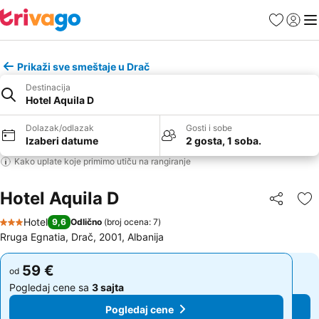
Favoriti
Prijavi
Men
Prikaži sve smeštaje u Drač
Destinacija
Hotel Aquila D
Dolazak/odlazak
Gosti i sobe
Izaberi datume
2 gosta, 1 soba.
Kako uplate koje primimo utiču na rangiranje
Hotel Aquila D
Deli
Do
Hotel
9,6
Odlično
(
broj ocena: 7
)
3 Zvezdice
Rruga Egnatia, Drač, 2001, Albanija
59 €
59 €
od
od
Pogledaj cene sa
3 sajta
Pogledaj cene sa
3 sajta
Pogledaj cene
Pogledaj cene