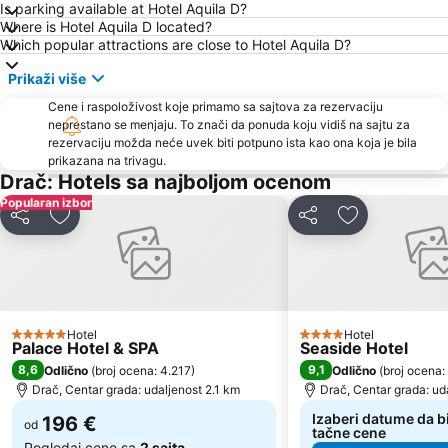
Is parking available at Hotel Aquila D?
Where is Hotel Aquila D located?
Which popular attractions are close to Hotel Aquila D?
Prikaži više
Cene i raspoloživost koje primamo sa sajtova za rezervaciju
neprestano se menjaju. To znači da ponuda koju vidiš na sajtu za
rezervaciju možda neće uvek biti potpuno ista kao ona koja je bila
prikazana na trivagu.
Drač: Hotels sa najboljom ocenom
Popularan izbor
Deli
Dodati u favorite
Deli
Dodati u favo
Hotel
Hotel
5 Zvezdice
4 Zvezdice
Palace Hotel & SPA
Seaside Hotel
8,6
9,1
Odlično
(
broj ocena: 4.217
)
Odlično
(
broj ocena:
Drač, Centar grada: udaljenost 2.1 km
Drač, Centar grada: ud
Izaberi datume da bi
196 €
od
tačne cene
Pogledaj cene sa
2 sajta