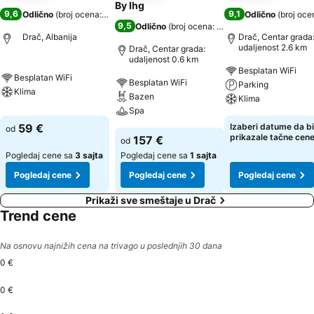
By Ihg
9,6
9,1
Odlično
(
broj ocena: 7
)
Odlično
(
broj oce
9,5
Odlično
(
broj ocena: 476
)
Drač, Albanija
Drač, Centar grada
udaljenost 2.6 km
Drač, Centar grada:
udaljenost 0.6 km
Besplatan WiFi
Besplatan WiFi
Besplatan WiFi
Parking
Klima
Bazen
Klima
Spa
59 €
Izaberi datume da bi
od
prikazale tačne cen
157 €
od
Pogledaj cene sa
3 sajta
Pogledaj cene sa
1 sajta
Pogledaj cene
Pogledaj cene
Pogledaj cene
Prikaži sve smeštaje u Drač
Trend cene
Na osnovu najnižih cena na trivago u poslednjih 30 dana
0 €
0 €