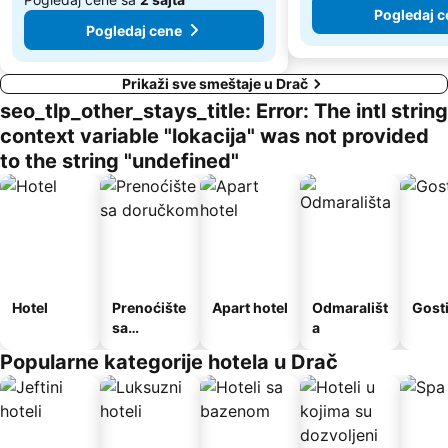
Pogledaj c
Pogledaj cene
Prikaži sve smeštaje u Drač
seo_tlp_other_stays_title: Error: The intl string
context variable "lokacija" was not provided
to the string "undefined"
Hotel
Prenoćište
Apart hotel
Odmarališt
Gost
sa
a
doručkom
Popularne kategorije hotela u Drač