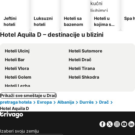
Jeftini
Luksuzni
Hoteli sa
Hoteli u
Spa h
hoteli
hoteli
bazenom
kojima su
dozvoljeni
Hotel Aquila D – destinacije u blizini
kućni
ljubimci
Hoteli Ulcinj
Hoteli Sutomore
Hoteli Bar
Hoteli Drač
Hoteli Vlora
Hoteli Tirana
Hoteli Golem
Hoteli Shkodra
Hoteli Lezha
Prikaži sve smeštaje u Drač
pretraga hotela
Evropa
Albanija
Durrës
Drač
Hotel Aquila D
Facebook
Twitter
Insta
Yo
Izaberi svoju zemlju