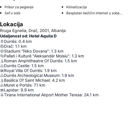
Pribor za peglanje
Klimatizacija
Sef u sobi
Besplatan bežični internet u sobama
Lokacija
Rruga Egnatia, Drač, 2001, Albanija
Udaljenost od: Hotel Aquila D
Durrës
:
0.4
km
Drač
:
1.1
km
Stadiumi "Niko Dovana"
:
1.3
km
Pallati i Kulturë "Aleksandër Moisiu"
:
1.3
km
Roman Amphitheatre Of Durrës
:
1.5
km
Durrës Castle
:
1.5
km
Royal Villa Of Durrës
:
1.9
km
Durrës Archeological Museum
:
1.9
km
Basilica Of Saint Michael
:
4.2
km
Muret e Portës
:
7.1
km
Lapidar
:
9.9
km
Tirana International Airport Mother Teresa
:
24.1
km