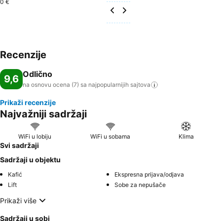
0 €
Recenzije
Odlično
9,6
na osnovu ocena (7) sa najpopularnijih
sajtova
Prikaži recenzije
Najvažniji sadržaji
WiFi u lobiju
WiFi u sobama
Klima
Svi sadržaji
Sadržaji u objektu
Kafić
Ekspresna prijava/odjava
Lift
Sobe za nepušače
Prikaži više
Sadržaji u sobi