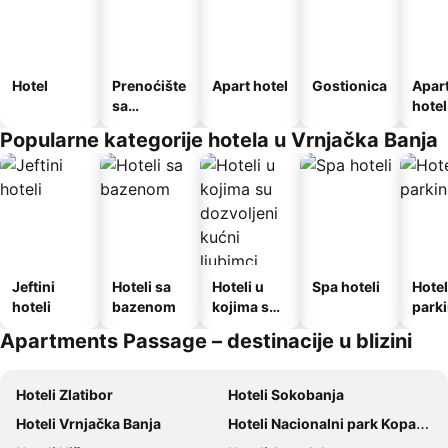
Hotel
Prenoćište
Apart hotel
Gostionica
Apar
sa
hotel
doručkom
Popularne kategorije hotela u Vrnjačka Banja
Jeftini
Hoteli sa
Hoteli u
Spa hoteli
Hotel
hoteli
bazenom
kojima su
park
dozvoljeni
Apartments Passage – destinacije u blizini
kućni
ljubimci
Hoteli Zlatibor
Hoteli Sokobanja
Hoteli Vrnjačka Banja
Hoteli Nacionalni park Kopaonik