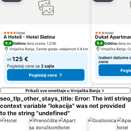
Hotel
Hotel
4 Zvezdice
3 Zvezdice
A Hoteli - Hotel Slatina
Dukat Apartman
9,4
9,8
Odlično
(
broj ocena: 1.218
)
Odlično
(
broj oc
Vrnjačka Banja, Centar grada: udaljenost 0.8 km
Vrnjačka Banja, C
Izaberi datume d
125 €
od
cene
Pogledaj cene sa
2 sajta
Pogl
Pogledaj cene
Prikaži sve smeštaje u Vrnjačka Banja
seo_tlp_other_stays_title: Error: The intl string
context variable "lokacija" was not provided
to the string "undefined"