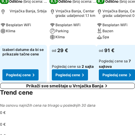
9,3
8,5
8,7
Odlično
(
broj ocena: 174
)
Odlično
(
broj ocena: 1.195
)
Odlično
(
broj oce
Vrnjačka Banja, Srbija
Vrnjačka Banja, Centar
Vrnjačka Banja, Ce
grada: udaljenost 1.1 km
grada: udaljenost 0
Besplatan WiFi
Besplatan WiFi
Besplatan WiFi
Klima
Parking
Bazen
Klima
Spa
Pogledaj cene
Pogledaj cene
Pogledaj cene
Izaberi datume da bi se
29 €
91 €
od
od
prikazale tačne cene
Pogledaj cene sa
7
Pogledaj cene sa
2 sajta
sajtova
Pogledaj cene
Pogledaj cene
Pogledaj cene
Prikaži sve smeštaje u Vrnjačka Banja
Trend cene
Na osnovu najnižih cena na trivago u poslednjih 30 dana
0 €
0 €