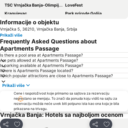
TSC Vrnjačka Banja-Olimpijski bazen
LoveFest
Kragujevac
Park prirode Golija
Informacije o objektu
Snežnik
Sportska hala Jezero
Vrnjačka 5, 36210, Vrnjačka Banja, Srbija
Gočko
Gružansko jezero
Prikaži više
Spomen-park Šumarice
Jelovarnik
Frequently Asked Questions about
Gradski stadion Čika Dača
Apartments Passage
Is there a pool area at Apartments Passage?
Are pets allowed at Apartments Passage?
Is parking available at Apartments Passage?
Where is Apartments Passage located?
Which popular attractions are close to Apartments Passage?
Prikaži više
Cene i raspoloživost koje primamo sa sajtova za rezervaciju
neprestano se menjaju. To znači da ponuda koju vidiš na sajtu za
rezervaciju možda neće uvek biti potpuno ista kao ona koja je bila
prikazana na trivagu.
Vrnjačka Banja: Hotels sa najboljom ocenom
Deli
Dodati u favorite
Deli
Dodati u f