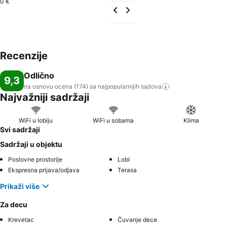
0 €
Recenzije
Odlično
9,3
na osnovu ocena (174) sa najpopularnijih
sajtova
Najvažniji sadržaji
WiFi u lobiju
WiFi u sobama
Klima
Svi sadržaji
Sadržaji u objektu
Poslovne prostorije
Lobi
Ekspresna prijava/odjava
Terasa
Prikaži više
Za decu
Krevetac
Čuvanje dece