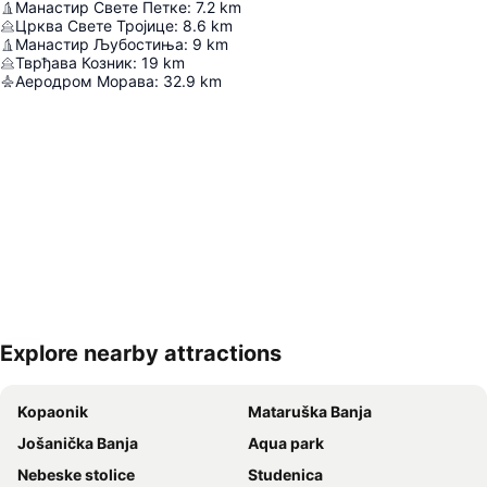
Манастир Свете Петке
:
7.2
km
Црква Свете Тројице
:
8.6
km
Манастир Љубостиња
:
9
km
Тврђава Козник
:
19
km
Аеродром Морава
:
32.9
km
Explore nearby attractions
Proširi mapu
Kopaonik
Mataruška Banja
Jošanička Banja
Aqua park
Nebeske stolice
Studenica