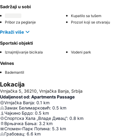
Sadržaji u sobi
Kupatilo sa tušem
Pribor za peglanje
Prozori koji se otvaraju
Prikaži više
Sportski objekti
Iznajmljivanje bicikala
Vodeni park
Velnes
Bademantil
Lokacija
Vrnjačka 5, 36210, Vrnjačka Banja, Srbija
Udaljenost od: Apartments Passage
Vrnjačka Banja
:
0.1
km
Замак Белимарковић
:
0.5
km
Чајкино Брдо
:
0.5
km
Спортска Хала „Владе Дивац“
:
0.8
km
Врњачка Бања
:
3.2
km
Спомен-Парк Попина
:
5.3
km
Грабовац
:
6.6
km