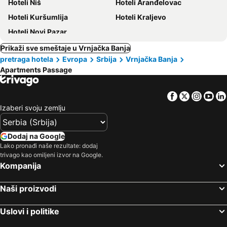
Hoteli Niš
Hoteli Aranđelovac
Hoteli Kuršumlija
Hoteli Kraljevo
Hoteli Novi Pazar
Prikaži sve smeštaje u Vrnjačka Banja
pretraga hotela
Evropa
Srbija
Vrnjačka Banja
Apartments Passage
Facebook
Twitter
Insta
Yo
Izaberi svoju zemlju
Dodaj na Google
Lako pronađi naše rezultate: dodaj
trivago kao omiljeni izvor na Google.
Kompanija
Naši proizvodi
Uslovi i politike