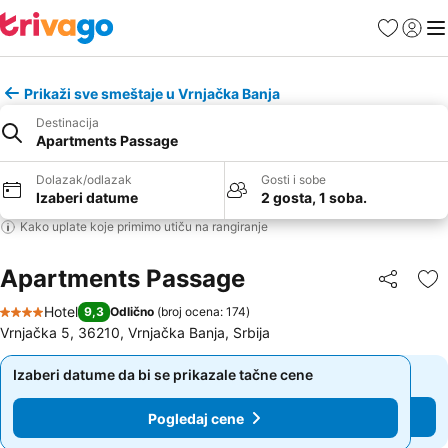
Favoriti
Prijavi
Men
Prikaži sve smeštaje u Vrnjačka Banja
Destinacija
Apartments Passage
Dolazak/odlazak
Gosti i sobe
Izaberi datume
2 gosta, 1 soba.
Kako uplate koje primimo utiču na rangiranje
Apartments Passage
Deli
Do
Hotel
9,3
Odlično
(
broj ocena: 174
)
4 Zvezdice
Vrnjačka 5, 36210, Vrnjačka Banja, Srbija
Izaberi datume da bi se prikazale tačne cene
Izaberi datume da bi se prikazale tačne cene
Pogledaj cene
Pogledaj cene