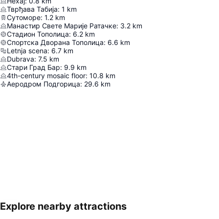
Нехај
:
0.8
km
Тврђава Табија
:
1
km
Сутоморе
:
1.2
km
Манастир Свете Марије Ратачке
:
3.2
km
Стадион Тополица
:
6.2
km
Спортска Дворана Тополица
:
6.6
km
Letnja scena
:
6.7
km
Dubrava
:
7.5
km
Стари Град Бар
:
9.9
km
4th-century mosaic floor
:
10.8
km
Аеродром Подгорица
:
29.6
km
Explore nearby attractions
Proširi mapu