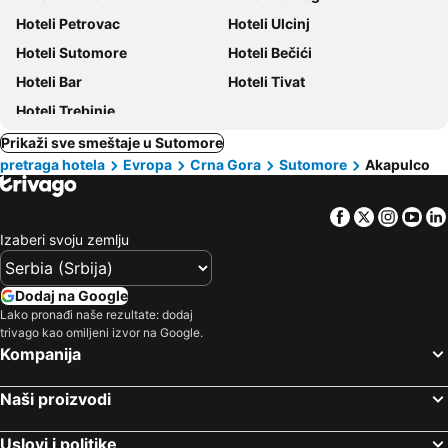
Hoteli Petrovac
Hoteli Ulcinj
Hoteli Sutomore
Hoteli Bečići
Hoteli Bar
Hoteli Tivat
Hoteli Trebinje
Prikaži sve smeštaje u Sutomore
pretraga hotela
Evropa
Crna Gora
Sutomore
Akapulco
Facebook
Twitter
Insta
Yo
Izaberi svoju zemlju
Dodaj na Google
Lako pronađi naše rezultate: dodaj
trivago kao omiljeni izvor na Google.
Kompanija
Naši proizvodi
Uslovi i politike