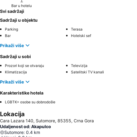
Bar u hotelu
Svi sadržaji
Sadržaji u objektu
Parking
Terasa
Bar
Hotelski sef
Prikaži više
Sadržaji u sobi
Prozori koji se otvaraju
Televizija
Klimatizacija
Satelitski TV kanali
Prikaži više
Karakteristike hotela
LGBTK+ osobe su dobrodošle
Lokacija
Cara Lazara 140, Sutomore, 85355, Crna Gora
Udaljenost od: Akapulco
Sutomore
:
0.4
km