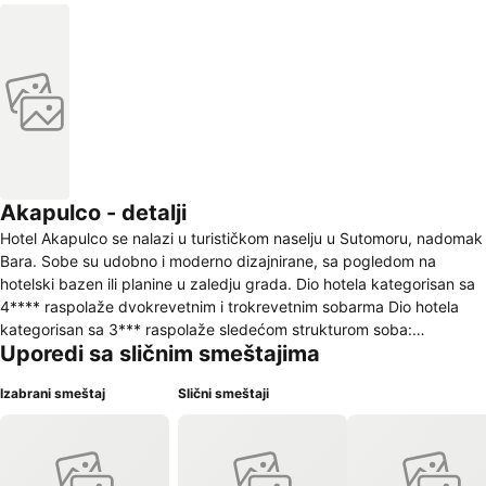
Akapulco - detalji
Hotel Akapulco se nalazi u turističkom naselju u Sutomoru, nadomak
Bara. Sobe su udobno i moderno dizajnirane, sa pogledom na
hotelski bazen ili planine u zaledju grada. Dio hotela kategorisan sa
4**** raspolaže dvokrevetnim i trokrevetnim sobarma Dio hotela
kategorisan sa 3*** raspolaže sledećom strukturom soba:
Uporedi sa sličnim smeštajima
dvokrevetne, trokrevetne i četvorokrevetne. Sve sobe imaju
zasebna kupatila i besplatan kozmetički pribor. U svim sobama,
Izabrani smeštaj
Slični smeštaji
gostima su na raspolaganju: sef, ormar, fen, klima uredjaj, satelitski i
kablovski TV program, besplatan WiFi, mini bar. U našem restoranu
nudimo crnogorske i internacionalne specijalitete, kao i kvalitetna
pića uz dobru uslugu, a doručak i večera su na bazi švedskog stola.