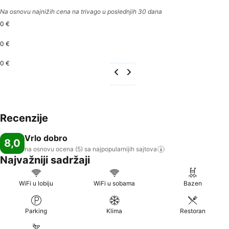
Na osnovu najnižih cena na trivago u poslednjih 30 dana
0 €
0 €
0 €
Recenzije
Vrlo dobro
8,0
na osnovu ocena (5) sa najpopularnijih
sajtova
Najvažniji sadržaji
WiFi u lobiju
WiFi u sobama
Bazen
Parking
Klima
Restoran