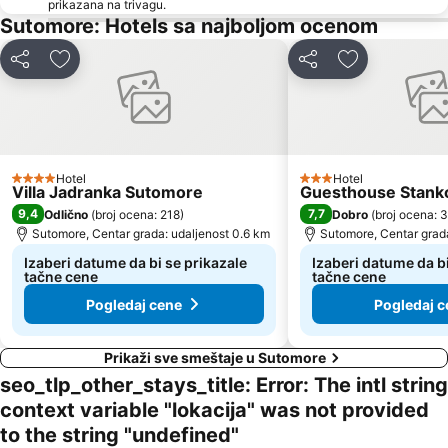
prikazana na trivagu.
Kraljičina plaža
Veliki Pijesak
Sutomore: Hotels sa najboljom ocenom
Petrovacka Obala
Plaža Miločer
Deli
Dodati u favorite
Deli
Dodati u favo
Drobni pijesak
Lepetane
Stari Grad
Sveti Toma
Plaža Mogren
Mala
Maljevik
Plaza
Hotel
Hotel
4 Zvezdice
3 Zvezdice
Kalardovo
Aerodrom Podgorica
Villa Jadranka Sutomore
Guesthouse Stank
9,4
7,7
Odlično
(
broj ocena: 218
)
Dobro
(
broj ocena: 
Almara Beach
Mojito
Sutomore, Centar grada: udaljenost 0.6 km
Sutomore, Centar grada
Stari Bar
Luka Bar
Izaberi datume da bi se prikazale
Izaberi datume da bi
Skadarsko jezero - Schkodra
Safari
tačne cene
tačne cene
Pogledaj cene
Pogledaj c
Prikaži sve smeštaje u Sutomore
seo_tlp_other_stays_title: Error: The intl string
context variable "lokacija" was not provided
to the string "undefined"