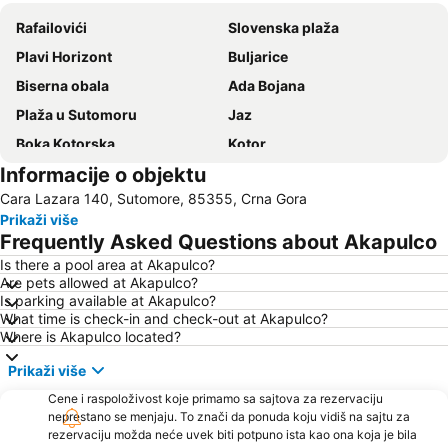
Rafailovići
Slovenska plaža
Plavi Horizont
Buljarice
Biserna obala
Ada Bojana
Plaža u Sutomoru
Jaz
Boka Kotorska
Kotor
Informacije o objektu
Ženska plaža
Bečićka plaža
Cara Lazara 140, Sutomore, 85355, Crna Gora
Seljanovo
Lučice
Prikaži više
Kraljičina plaža
Stari grad Budva
Frequently Asked Questions about Akapulco
Pržno
Utjeha
Is there a pool area at Akapulco?
Are pets allowed at Akapulco?
Porto Montenegro
Žanjice
Is parking available at Akapulco?
Buljarica
Gradska plaža
What time is check-in and check-out at Akapulco?
Where is Akapulco located?
Ostrvo cveća
Tivat
Prikaži više
Crvena plaža
Waikiki
Cene i raspoloživost koje primamo sa sajtova za rezervaciju
Miami Beach
Uvala Valdanos
neprestano se menjaju. To znači da ponuda koju vidiš na sajtu za
Kamenovo
Kopakabana
rezervaciju možda neće uvek biti potpuno ista kao ona koja je bila