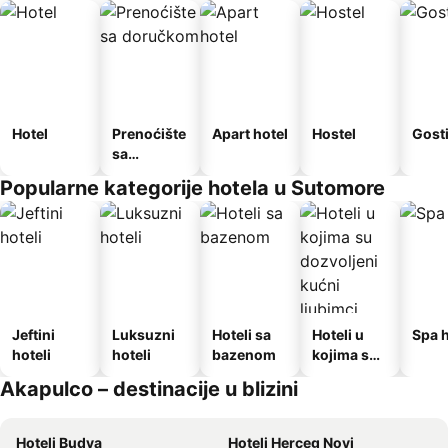
Hotel
Prenoćište
Apart hotel
Hostel
Gost
sa
doručkom
Popularne kategorije hotela u Sutomore
Jeftini
Luksuzni
Hoteli sa
Hoteli u
Spa h
hoteli
hoteli
bazenom
kojima su
dozvoljeni
Akapulco – destinacije u blizini
kućni
ljubimci
Hoteli Budva
Hoteli Herceg Novi