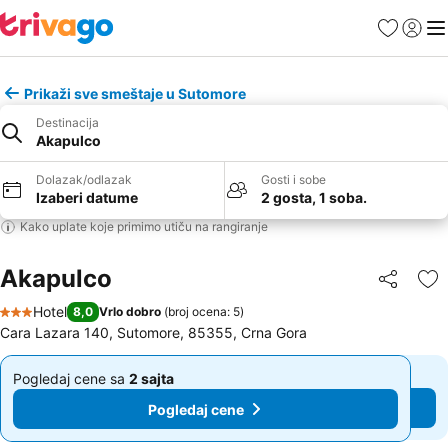
Favoriti
Prijavi
Men
Prikaži sve smeštaje u Sutomore
Destinacija
Akapulco
Dolazak/odlazak
Gosti i sobe
Izaberi datume
2 gosta, 1 soba.
Kako uplate koje primimo utiču na rangiranje
Akapulco
Deli
Do
Hotel
8,0
Vrlo dobro
(
broj ocena: 5
)
3 Zvezdice
Cara Lazara 140, Sutomore, 85355, Crna Gora
Pogledaj cene sa
2 sajta
Pogledaj cene sa
2 sajta
Od
Od
Pogledaj cene
Pogledaj cene
61 €
61 €