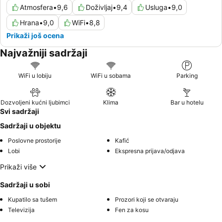
Atmosfera
•
9,6
Doživljaj
•
9,4
Usluga
•
9,0
Hrana
•
9,0
WiFi
•
8,8
Prikaži još ocena
Najvažniji sadržaji
WiFi u lobiju
WiFi u sobama
Parking
Dozvoljeni kućni ljubimci
Klima
Bar u hotelu
Svi sadržaji
Sadržaji u objektu
Poslovne prostorije
Kafić
Lobi
Ekspresna prijava/odjava
Prikaži više
Sadržaji u sobi
Kupatilo sa tušem
Prozori koji se otvaraju
Televizija
Fen za kosu