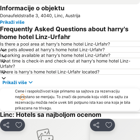
Informacije o objektu
Donaufeldstraße 3, 4040, Linc, Austrija
Prikaži više
Frequently Asked Questions about harry's
home hotel Linz-Urfahr
Is there a pool area at harry's home hotel Linz-Urfahr?
Are pets allowed at harry's home hotel Linz-Urfahr?
Is parking available at harry's home hotel Linz-Urfahr?
What time is check-in and check-out at harry's home hotel Linz-
Urfahr?
Where is harry's home hotel Linz-Urfahr located?
Prikaži više
Cene i raspoloživost koje primamo sa sajtova za rezervaciju
neprestano se menjaju. To znači da ponuda koju vidiš na sajtu za
rezervaciju možda neće uvek biti potpuno ista kao ona koja je bila
prikazana na trivagu.
Linc: Hotels sa najboljom ocenom
Deli
Dodati u favorite
Deli
Dodati u favo