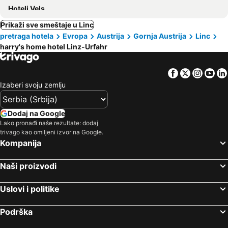
Hoteli Vels
Prikaži sve smeštaje u Linc
pretraga hotela
Evropa
Austrija
Gornja Austrija
Linc
harry's home hotel Linz-Urfahr
Facebook
Twitter
Insta
Yo
Izaberi svoju zemlju
Dodaj na Google
Lako pronađi naše rezultate: dodaj
trivago kao omiljeni izvor na Google.
Kompanija
Naši proizvodi
Uslovi i politike
Podrška