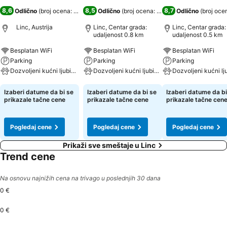
8,6
8,5
8,7
Odlično
(
broj ocena: 2.783
)
Odlično
(
broj ocena: 7.959
)
Odlično
(
broj oce
Linc, Austrija
Linc, Centar grada:
Linc, Centar grada:
udaljenost 0.8 km
udaljenost 0.5 km
Besplatan WiFi
Besplatan WiFi
Besplatan WiFi
Parking
Parking
Parking
Dozvoljeni kućni ljubimci
Dozvoljeni kućni ljubimci
Pogledaj cene
Pogledaj cene
Pogledaj cene
Izaberi datume da bi se
Izaberi datume da bi se
Izaberi datume da bi
prikazale tačne cene
prikazale tačne cene
prikazale tačne cen
Pogledaj cene
Pogledaj cene
Pogledaj cene
Prikaži sve smeštaje u Linc
Trend cene
Na osnovu najnižih cena na trivago u poslednjih 30 dana
0 €
0 €