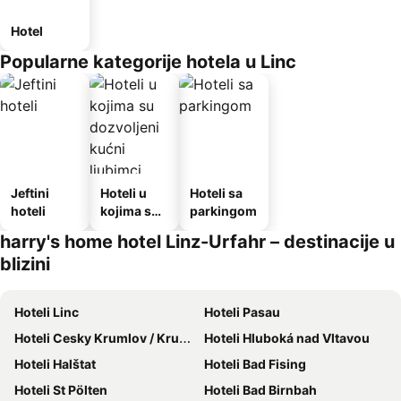
Hotel
Popularne kategorije hotela u Linc
Jeftini
Hoteli u
Hoteli sa
hoteli
kojima su
parkingom
dozvoljeni
harry's home hotel Linz-Urfahr – destinacije u
kućni
blizini
ljubimci
Hoteli Linc
Hoteli Pasau
Hoteli Cesky Krumlov / Krumau
Hoteli Hluboká nad Vltavou
Hoteli Halštat
Hoteli Bad Fising
Hoteli St Pölten
Hoteli Bad Birnbah