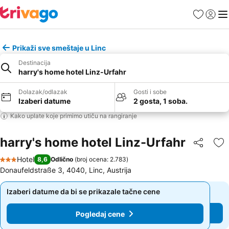
Favoriti
Prijavi
Men
Prikaži sve smeštaje u Linc
Destinacija
harry's home hotel Linz-Urfahr
Dolazak/odlazak
Gosti i sobe
Izaberi datume
2 gosta, 1 soba.
Kako uplate koje primimo utiču na rangiranje
harry's home hotel Linz-Urfahr
Deli
Do
Hotel
8,6
Odlično
(
broj ocena: 2.783
)
3 Zvezdice
Donaufeldstraße 3, 4040, Linc, Austrija
Izaberi datume da bi se prikazale tačne cene
Izaberi datume da bi se prikazale tačne cene
Pogledaj cene
Pogledaj cene