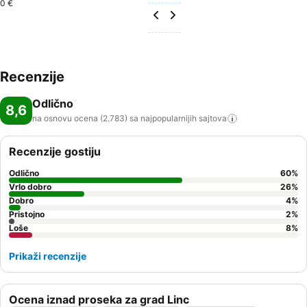
0 €
Recenzije
Odlično
8,6
na osnovu ocena (2.783) sa najpopularnijih
sajtova
Recenzije gostiju
Odlično
60
%
Vrlo dobro
26
%
Dobro
4
%
Pristojno
2
%
Loše
8
%
Prikaži recenzije
Ocena iznad proseka za grad Linc