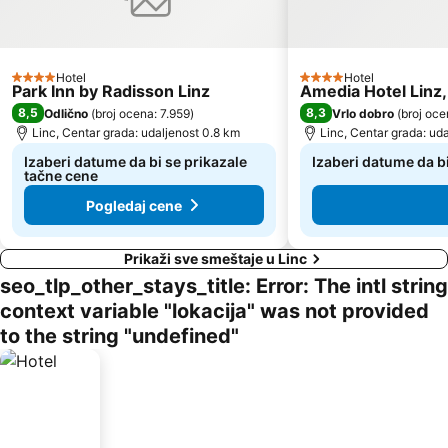
Hotel
Hotel
4 Zvezdice
4 Zvezdice
Park Inn by Radisson Linz
Amedia Hotel Linz
8,5
8,3
Odlično
(
broj ocena: 7.959
)
Vrlo dobro
(
broj oce
Linc, Centar grada: udaljenost 0.8 km
Linc, Centar grada: uda
Izaberi datume da bi se prikazale
Izaberi datume da b
tačne cene
Pogledaj cene
Prikaži sve smeštaje u Linc
seo_tlp_other_stays_title: Error: The intl string
context variable "lokacija" was not provided
to the string "undefined"