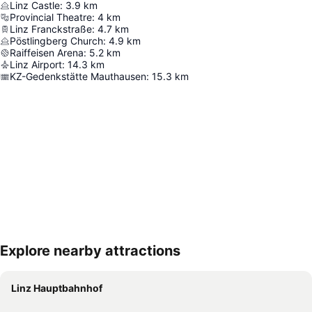
Linz Castle
:
3.9
km
Provincial Theatre
:
4
km
Linz Franckstraße
:
4.7
km
Pöstlingberg Church
:
4.9
km
Raiffeisen Arena
:
5.2
km
Linz Airport
:
14.3
km
KZ-Gedenkstätte Mauthausen
:
15.3
km
Explore nearby attractions
Proširi mapu
Linz Hauptbahnhof