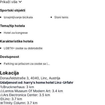
Prikaži više
Sportski objekti
Iznajmljivanje bicikala
Stoni tenis
Tema/tip hotela
Hotel za kongrese
Karakteristike hotela
LGBTK+ osobe su dobrodošle
Dostupnost
Parking sa prilazom za osobe sa invaliditetom
Lokacija
Donaufeldstraße 3, 4040, Linc, Austrija
Udaljenost od: harry's home hotel Linz-Urfahr
Brucknerhaus
:
3
km
Lentos Museum Of Modern Art
:
3.4
km
Ars Electronica Center
:
3.5
km
Linc
:
3.7
km
Trinity Column
:
3.7
km