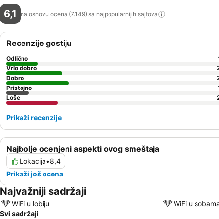
6,1
na osnovu ocena (7.149) sa najpopularnijih
sajtova
Recenzije gostiju
Odlično
Vrlo dobro
Dobro
Pristojno
Loše
Prikaži recenzije
Najbolje ocenjeni aspekti ovog smeštaja
Lokacija
•
8,4
Prikaži još ocena
Najvažniji sadržaji
WiFi u lobiju
WiFi u sobam
Svi sadržaji