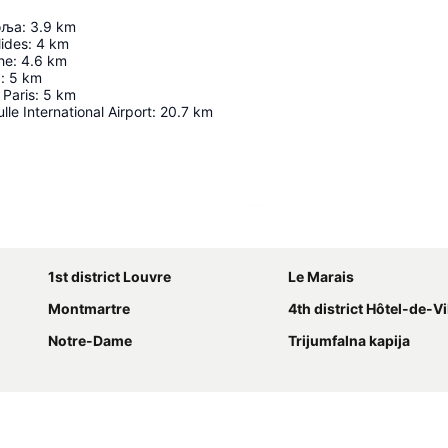
оља
:
3.9
km
lides
:
4
km
he
:
4.6
km
а
:
5
km
Paris
:
5
km
le International Airport
:
20.7
km
Proširi mapu
1st district Louvre
Le Marais
Montmartre
4th district Hôtel-de-Vi
Notre-Dame
Trijumfalna kapija