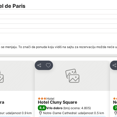
l de Paris
 se menjaju. To znači da ponuda koju vidiš na sajtu za rezervaciju možda neće u
te
Dodati u favorite
Deli
Del
Hotel
3 Zvezdice
4 
ra
Hotel Cluny Square
N
8,4
7
Vrlo dobro
(
broj ocena: 4.805
)
ur: udaljenost 0.9 km
Notre-Dame Cathedral: udaljenost 0.5 km