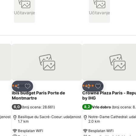
Učitavanje
Učitavanje
Dodati u favorite
Dodati u favorite
Hotel
Hotel
2 Zvezdice
4 Zvezdice
Deli
Deli
ibis budget Paris Porte de
Crowne Plaza Paris - Rep
Montmartre
by IHG
6,0
8,2
(
broj ocena: 28.661
)
Vrlo dobro
(
broj ocena: 8
ljenost
Basilique du Sacré-Coeur: udaljenost
Notre-Dame Cathedral: udal
1.7 km
2.0 km
Besplatan WiFi
Besplatan WiFi