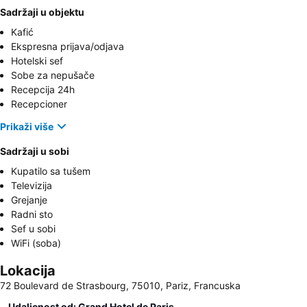
Sadržaji u objektu
Kafić
Ekspresna prijava/odjava
Hotelski sef
Sobe za nepušače
Recepcija 24h
Recepcioner
Prikaži više
Sadržaji u sobi
Kupatilo sa tušem
Televizija
Grejanje
Radni sto
Sef u sobi
WiFi (soba)
Lokacija
72 Boulevard de Strasbourg, 75010, Pariz, Francuska
Udaljenost od: Grand Hotel de Paris