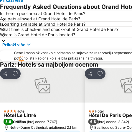
Prikaži više
Frequently Asked Questions about Grand Hote
Is there a pool area at Grand Hotel de Paris?
Are pets allowed at Grand Hotel de Paris?
Is parking available at Grand Hotel de Paris?
What time is check-in and check-out at Grand Hotel de Paris?
Where is Grand Hotel de Paris located?
Prikaži više
Cene i raspoloživost koje primamo sa sajtova za rezervaciju neprestano
potpuno ista kao ona koja je bila prikazana na trivagu.
Pariz: Hotels sa najboljom ocenom
Dodati u favorite
Dodati u favori
Deli
Deli
Hotel
Hotel
4 Zvezdice
2 Zvezdice
Hôtel Le Littré
Hôtel De Paris Ope
8,6
6,8
Odlično
(
broj ocena: 7.767
)
(
broj ocena: 3.842
)
Notre-Dame Cathedral: udaljenost 2.1 km
Basilique du Sacré-Coe