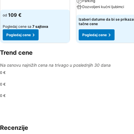
Pogledaj cene
Parking
Dozvoljeni kućni ljubimci
109 €
od
Pogledaj cene
Izaberi datume da bi se prikaza
tačne cene
Pogledaj cene sa
7 sajtova
Pogledaj cene
Pogledaj cene
Trend cene
Na osnovu najnižih cena na trivago u poslednjih 30 dana
0 €
0 €
0 €
Recenzije