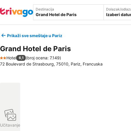
Destinacija
Dolazak/odlaz
Izaberi dat
Prikaži sve smeštaje u Pariz
Grand Hotel de Paris
Hotel
(
broj ocena: 7.149
)
6,1
2 Zvezdice
72 Boulevard de Strasbourg, 75010, Pariz, Francuska
Učitavanje