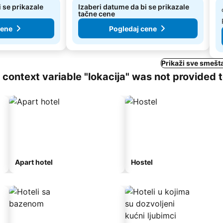
 se prikazale
Izaberi datume da bi se prikazale
tačne cene
cene
Pogledaj cene
Prikaži sve smešta
ng context variable "lokacija" was not provided 
Apart hotel
Hostel