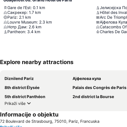
Gare de l'Est
:
0.1
km
Јелисејска П
Сакрекер
:
1.7
km
Hôtel des Inva
Pariz
:
2.1
km
Arc De Triomp
Louvre Museum
:
2.3
km
Ајфелова Кул
Нотр Дам
:
2.6
km
Catacombs Of 
Pantheon
:
3.4
km
Charles De Gaul
Explore nearby attractions
Diznilend Pariz
Ајфелова кула
8th district Élysée
Palais des Congrès de Paris
5th district Panthéon
2nd district la Bourse
Prikaži više
Informacije o objektu
72 Boulevard de Strasbourg, 75010, Pariz, Francuska