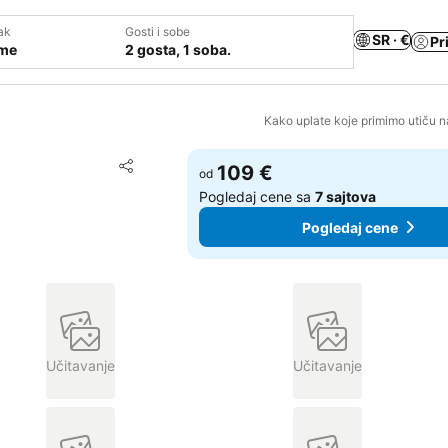
ak
Gosti i sobe
SR · €
Pr
ume
2 gosta, 1 soba.
Kako uplate koje primimo utiču n
Dodati u favorite
109 €
od
Deli
Pogledaj cene sa
7 sajtova
Pogledaj cene
Učitavanje
Učitavanje