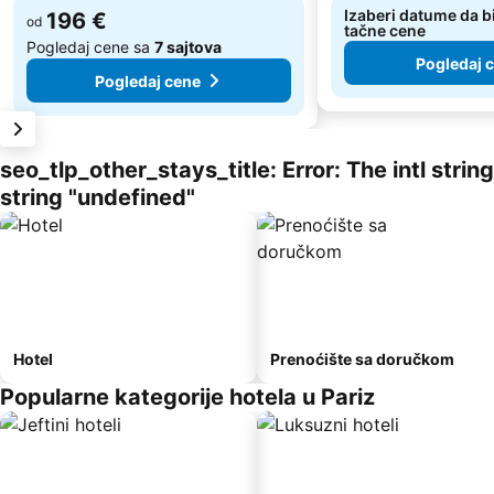
Izaberi datume da bi
196 €
od
tačne cene
Pogledaj cene sa
7 sajtova
Pogledaj 
Pogledaj cene
seo_tlp_other_stays_title: Error: The intl stri
string "undefined"
Hotel
Prenoćište sa doručkom
Popularne kategorije hotela u Pariz