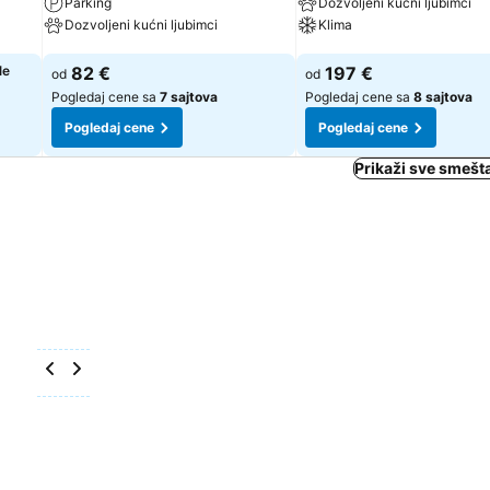
Parking
Dozvoljeni kućni ljubimci
Dozvoljeni kućni ljubimci
Klima
Pogledaj cene
Pogledaj cene
le
82 €
197 €
od
od
Pogledaj cene sa
7 sajtova
Pogledaj cene sa
8 sajtova
Pogledaj cene
Pogledaj cene
Prikaži sve smešta