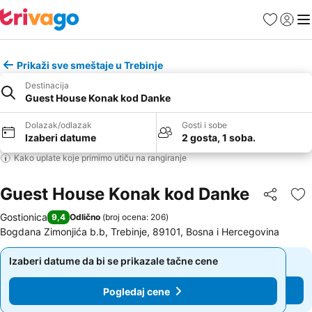
Favoriti
Prijavi
Men
Prikaži sve smeštaje u Trebinje
Destinacija
Guest House Konak kod Danke
Dolazak/odlazak
Gosti i sobe
Izaberi datume
2 gosta, 1 soba.
Kako uplate koje primimo utiču na rangiranje
Guest House Konak kod Danke
Deli
Do
Gostionica
9,4
Odlično
(
broj ocena: 206
)
Bogdana Zimonjića b.b, Trebinje, 89101, Bosna i Hercegovina
Izaberi datume da bi se prikazale tačne cene
Izaberi datume da bi se prikazale tačne cene
Pogledaj cene
Pogledaj cene