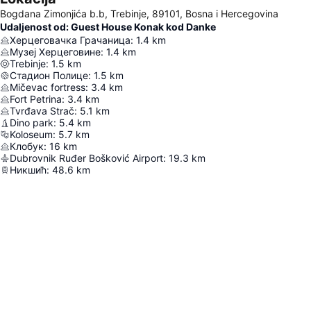
Bogdana Zimonjića b.b, Trebinje, 89101, Bosna i Hercegovina
Udaljenost od: Guest House Konak kod Danke
Херцеговачка Грачаница
:
1.4
km
Музеј Херцеговине
:
1.4
km
Trebinje
:
1.5
km
Стадион Полице
:
1.5
km
Mičevac fortress
:
3.4
km
Fort Petrina
:
3.4
km
Tvrđava Strač
:
5.1
km
Dino park
:
5.4
km
Koloseum
:
5.7
km
Клобук
:
16
km
Dubrovnik Ruđer Bošković Airport
:
19.3
km
Никшић
:
48.6
km