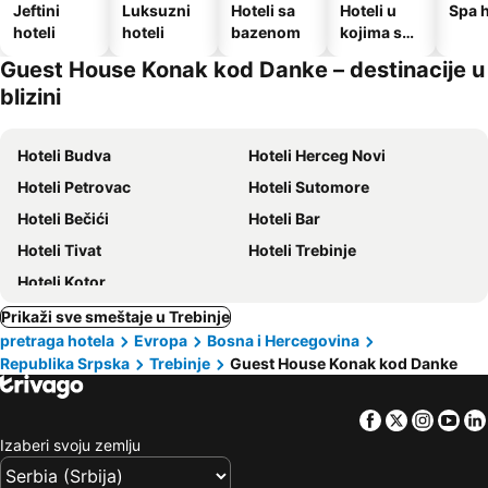
Jeftini
Luksuzni
Hoteli sa
Hoteli u
Spa h
hoteli
hoteli
bazenom
kojima su
dozvoljeni
Guest House Konak kod Danke – destinacije u
kućni
blizini
ljubimci
Hoteli Budva
Hoteli Herceg Novi
Hoteli Petrovac
Hoteli Sutomore
Hoteli Bečići
Hoteli Bar
Hoteli Tivat
Hoteli Trebinje
Hoteli Kotor
Prikaži sve smeštaje u Trebinje
pretraga hotela
Evropa
Bosna i Hercegovina
Republika Srpska
Trebinje
Guest House Konak kod Danke
Facebook
Twitter
Insta
Yo
Izaberi svoju zemlju