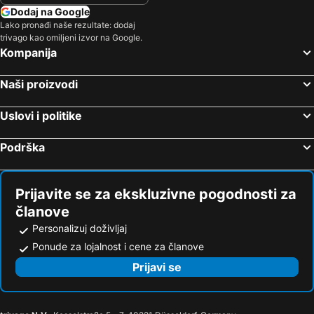
Dodaj na Google
Lako pronađi naše rezultate: dodaj
trivago kao omiljeni izvor na Google.
Kompanija
Naši proizvodi
Uslovi i politike
Podrška
Prijavite se za ekskluzivne pogodnosti za
članove
Personalizuj doživljaj
Ponude za lojalnost i cene za članove
Prijavi se