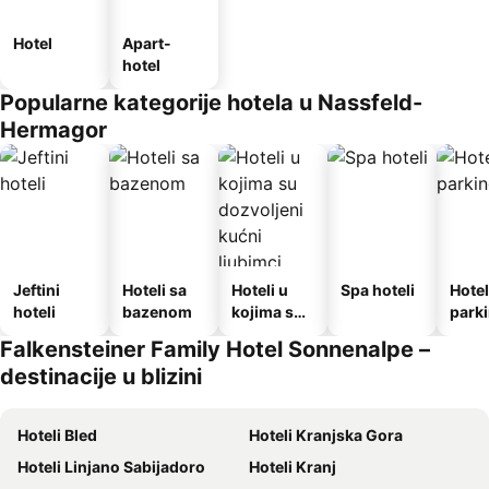
Hotel
Apart-
hotel
Popularne kategorije hotela u Nassfeld-
Hermagor
Jeftini
Hoteli sa
Hoteli u
Spa hoteli
Hotel
hoteli
bazenom
kojima su
park
dozvoljeni
Falkensteiner Family Hotel Sonnenalpe –
kućni
destinacije u blizini
ljubimci
Hoteli Bled
Hoteli Kranjska Gora
Hoteli Linjano Sabijadoro
Hoteli Kranj