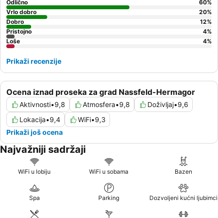
Odlično
60
%
Vrlo dobro
20
%
Dobro
12
%
Pristojno
4
%
Loše
4
%
Prikaži recenzije
Ocena iznad proseka za grad Nassfeld-Hermagor
Aktivnosti
•
9,8
Atmosfera
•
9,8
Doživljaj
•
9,6
Lokacija
•
9,4
WiFi
•
9,3
Prikaži još ocena
Najvažniji sadržaji
WiFi u lobiju
WiFi u sobama
Bazen
Spa
Parking
Dozvoljeni kućni ljubimci