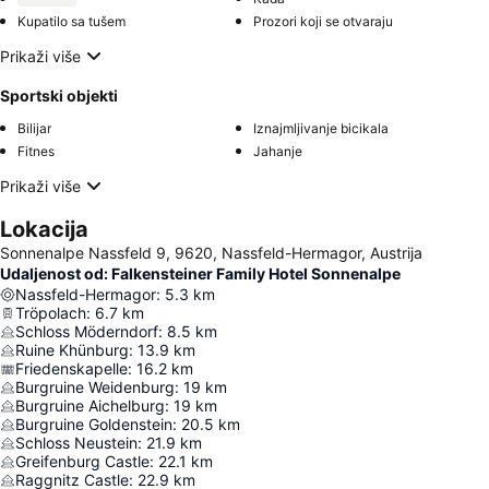
Kupatilo sa tušem
Prozori koji se otvaraju
Prikaži više
Sportski objekti
Bilijar
Iznajmljivanje bicikala
Fitnes
Jahanje
Prikaži više
Lokacija
Sonnenalpe Nassfeld 9, 9620, Nassfeld-Hermagor, Austrija
Udaljenost od: Falkensteiner Family Hotel Sonnenalpe
Nassfeld-Hermagor
:
5.3
km
Tröpolach
:
6.7
km
Schloss Möderndorf
:
8.5
km
Ruine Khünburg
:
13.9
km
Friedenskapelle
:
16.2
km
Burgruine Weidenburg
:
19
km
Burgruine Aichelburg
:
19
km
Burgruine Goldenstein
:
20.5
km
Schloss Neustein
:
21.9
km
Greifenburg Castle
:
22.1
km
Raggnitz Castle
:
22.9
km