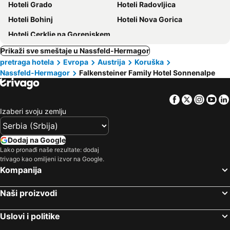
Hoteli Grado
Hoteli Radovljica
Hoteli Bohinj
Hoteli Nova Gorica
Hoteli Cerklje na Gorenjskem
Prikaži sve smeštaje u Nassfeld-Hermagor
pretraga hotela
Evropa
Austrija
Koruška
Nassfeld-Hermagor
Falkensteiner Family Hotel Sonnenalpe
Facebook
Twitter
Insta
Yo
Izaberi svoju zemlju
Dodaj na Google
Lako pronađi naše rezultate: dodaj
trivago kao omiljeni izvor na Google.
Kompanija
Naši proizvodi
Uslovi i politike