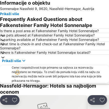
Informacije o objektu
Sonnenalpe Nassfeld 9, 9620, Nassfeld-Hermagor, Austrija
Prikaži više
Frequently Asked Questions about
Falkensteiner Family Hotel Sonnenalpe
Is there a pool area at Falkensteiner Family Hotel Sonnenalpe?
Are pets allowed at Falkensteiner Family Hotel Sonnenalpe?
Is parking available at Falkensteiner Family Hotel Sonnenalpe?
What time is check-in and check-out at Falkensteiner Family Hotel
Sonnenalpe?
Where is Falkensteiner Family Hotel Sonnenalpe located?
Prikaži više
Cene i raspoloživost koje primamo sa sajtova za rezervaciju
neprestano se menjaju. To znači da ponuda koju vidiš na sajtu za
rezervaciju možda neće uvek biti potpuno ista kao ona koja je bila
prikazana na trivagu.
Nassfeld-Hermagor: Hotels sa najboljom
ocenom
Deli
Dodati u favorite
Deli
Dod