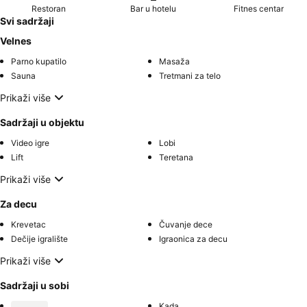
Restoran
Bar u hotelu
Fitnes centar
Svi sadržaji
Velnes
Parno kupatilo
Masaža
Sauna
Tretmani za telo
Prikaži više
Sadržaji u objektu
Video igre
Lobi
Lift
Teretana
Prikaži više
Za decu
Krevetac
Čuvanje dece
Dečije igralište
Igraonica za decu
Prikaži više
Sadržaji u sobi
Kada