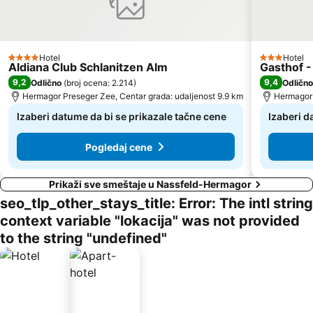
Hotel
Hotel
4 Zvezdice
3 Zvezdice
Aldiana Club Schlanitzen Alm
Gasthof -
9,2
9,4
Odlično
(
broj ocena: 2.214
)
Odlično
Hermagor Preseger Zee, Centar grada: udaljenost 9.9 km
Hermagor 
Izaberi datume da bi se prikazale tačne cene
Izaberi d
Pogledaj cene
Prikaži sve smeštaje u Nassfeld-Hermagor
seo_tlp_other_stays_title: Error: The intl string
context variable "lokacija" was not provided
to the string "undefined"