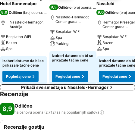
Hotel Sonnenalpe
Nassfeld
9,3
Odlično
(
broj ocena: 790
)
8,9
9,0
Odlično
(
broj ocena: 2.712
)
Odlično
(
broj oce
Nassfeld-Hermagor,
Centar grada:
Nassfeld-Hermagor,
Hermagor Preseger
udaljenost 0.6 km
Austrija
Centar grada:
udaljenost 7.1 km
Besplatan WiFi
Besplatan WiFi
Besplatan WiFi
Spa
Bazen
Bazen
Parking
Spa
Spa
Izaberi datume da bi se
prikazale tačne cene
Izaberi datume da bi se
Izaberi datume da bi
prikazale tačne cene
prikazale tačne cen
Pogledaj cene
Pogledaj cene
Pogledaj cene
Prikaži sve smeštaje u Nassfeld-Hermagor
Recenzije
Odlično
8,9
na osnovu ocena (2.712) sa najpopularnijih
sajtova
Recenzije gostiju