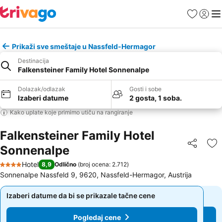
Favoriti
Prijavi
Men
Prikaži sve smeštaje u Nassfeld-Hermagor
Destinacija
Falkensteiner Family Hotel Sonnenalpe
Dolazak/odlazak
Gosti i sobe
Izaberi datume
2 gosta, 1 soba.
Kako uplate koje primimo utiču na rangiranje
Falkensteiner Family Hotel
Sonnenalpe
Deli
Do
Hotel
8,9
Odlično
(
broj ocena: 2.712
)
4 Zvezdice
Sonnenalpe Nassfeld 9, 9620, Nassfeld-Hermagor, Austrija
Izaberi datume da bi se prikazale tačne cene
Izaberi datume da bi se prikazale tačne cene
Pogledaj cene
Pogledaj cene