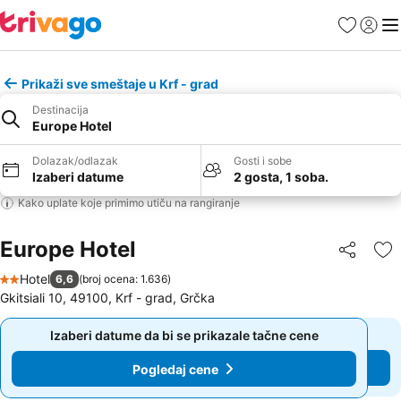
Favoriti
Prijavi
Men
Prikaži sve smeštaje u Krf - grad
Destinacija
Europe Hotel
Dolazak/odlazak
Gosti i sobe
Izaberi datume
2 gosta, 1 soba.
Kako uplate koje primimo utiču na rangiranje
Europe Hotel
Deli
Do
Hotel
6,6
(
broj ocena: 1.636
)
2 Zvezdice
Gkitsiali 10, 49100, Krf - grad, Grčka
Izaberi datume da bi se prikazale tačne cene
Izaberi datume da bi se prikazale tačne cene
Pogledaj cene
Pogledaj cene