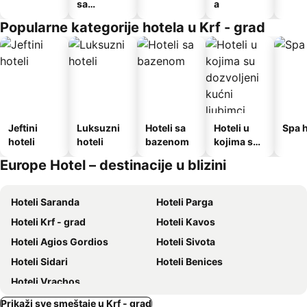
sa
a
doručkom
Popularne kategorije hotela u Krf - grad
Jeftini
Luksuzni
Hoteli sa
Hoteli u
Spa h
hoteli
hoteli
bazenom
kojima su
dozvoljeni
Europe Hotel – destinacije u blizini
kućni
ljubimci
Hoteli Saranda
Hoteli Parga
Hoteli Krf - grad
Hoteli Kavos
Hoteli Agios Gordios
Hoteli Sivota
Hoteli Sidari
Hoteli Benices
Hoteli Vrachos
Prikaži sve smeštaje u Krf - grad