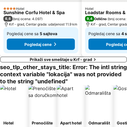
Hotel
Hotel
4 Zvezdice
Sunshine Corfu Hotel & Spa
Loadstar Rooms & 
6,6
9,4
(
broj ocena: 4.097
)
Odlično
(
broj ocena:
Krf - grad, Centar grada: udaljenost 11.9 km
Krf - grad, Centar grad
Pogledaj cene sa
5 sajtova
Pogledaj cene sa
4 s
Od
Od
Pogledaj cene
Pogledaj c
234 €
132 €
Prikaži sve smeštaje u Krf - grad
seo_tlp_other_stays_title: Error: The intl string
context variable "lokacija" was not provided
to the string "undefined"
Hotel
Prenoćište
Apart hotel
Odmarališt
Gost