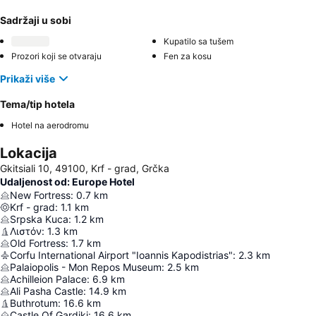
Sadržaji u sobi
Kupatilo sa tušem
Prozori koji se otvaraju
Fen za kosu
Prikaži više
Tema/tip hotela
Hotel na aerodromu
Lokacija
Gkitsiali 10, 49100, Krf - grad, Grčka
Udaljenost od: Europe Hotel
New Fortress
:
0.7
km
Krf - grad
:
1.1
km
Srpska Kuca
:
1.2
km
Λιστόν
:
1.3
km
Old Fortress
:
1.7
km
Corfu International Airport "Ioannis Kapodistrias"
:
2.3
km
Palaiopolis - Mon Repos Museum
:
2.5
km
Achilleion Palace
:
6.9
km
Ali Pasha Castle
:
14.9
km
Buthrotum
:
16.6
km
Castle Of Gardiki
:
16.6
km