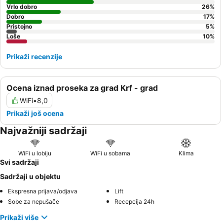
Vrlo dobro
26
%
Dobro
17
%
Pristojno
5
%
Loše
10
%
Prikaži recenzije
Ocena iznad proseka za grad Krf - grad
WiFi
•
8,0
Prikaži još ocena
Najvažniji sadržaji
WiFi u lobiju
WiFi u sobama
Klima
Svi sadržaji
Sadržaji u objektu
Ekspresna prijava/odjava
Lift
Sobe za nepušače
Recepcija 24h
Prikaži više