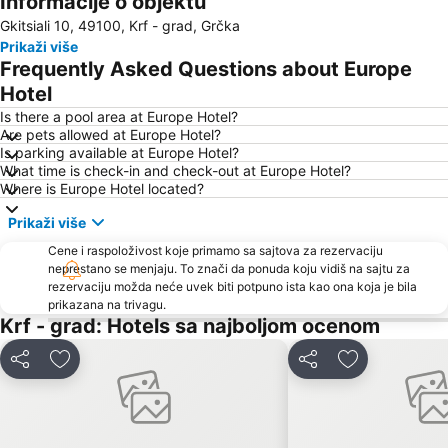
Informacije o objektu
Gkitsiali 10, 49100, Krf - grad, Grčka
Arillas Beach
Liston
Prikaži više
Nisaki
Aghios Georgios Argirades
Frequently Asked Questions about Europe
Plaža Bella Vraka
Luka Krf
Hotel
Corfu International Airport
Plaža Kavos
Is there a pool area at Europe Hotel?
Are pets allowed at Europe Hotel?
Igoumenitsa
Lefkas - Town
Is parking available at Europe Hotel?
What time is check-in and check-out at Europe Hotel?
Μoraitika
Paralies Kassiopis
Where is Europe Hotel located?
Plava laguna
Mikri Ammos
Prikaži više
K.T.E.L. Corfu
Alykes Potamou
Cene i raspoloživost koje primamo sa sajtova za rezervaciju
Agios Spyridon Church
Ionian Academy
neprestano se menjaju. To znači da ponuda koju vidiš na sajtu za
rezervaciju možda neće uvek biti potpuno ista kao ona koja je bila
Kerasia
Acharavi
prikazana na trivagu.
Syri i Kaltër
Ekthesiako Kentro Kerkuras Corexpo
Krf - grad: Hotels sa najboljom ocenom
Plaža Ipsos
Agios Georgios
Deli
Dodati u favorite
Deli
Dodati u favo
Zavia
Prapa Mali
Plazhi i Borshit