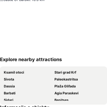
Explore nearby attractions
Proširi mapu
Ksamil otoci
Stari grad Krf
Sivota
Paleokastritsa
Dassia
Plaža Glifada
Barbati
Agia Paraskevi
Sidari
Benitses
Kouloura Beach
Kasiopi