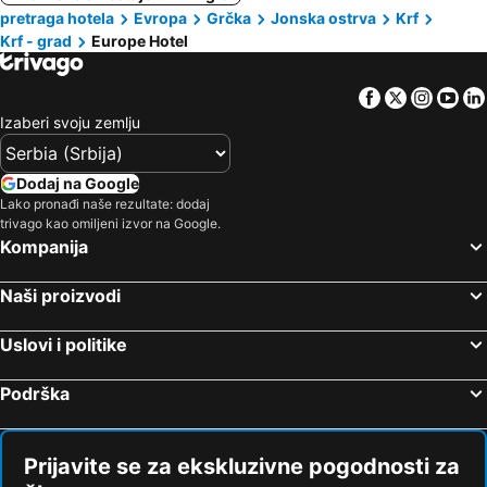
pretraga hotela
Evropa
Grčka
Jonska ostrva
Krf
Krf - grad
Europe Hotel
Facebook
Twitter
Insta
Yo
Izaberi svoju zemlju
Dodaj na Google
Lako pronađi naše rezultate: dodaj
trivago kao omiljeni izvor na Google.
Kompanija
Naši proizvodi
Uslovi i politike
Podrška
Prijavite se za ekskluzivne pogodnosti za