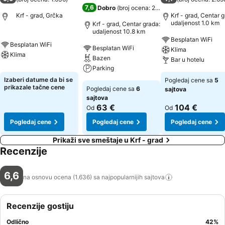
7,6
Dobro
(
broj ocena: 2.247
)
Krf - grad, Grčka
Krf - grad, Centar g
udaljenost 1.0 km
Krf - grad, Centar grada:
udaljenost 10.8 km
Besplatan WiFi
Besplatan WiFi
Besplatan WiFi
Klima
Klima
Bazen
Bar u hotelu
Parking
Izaberi datume da bi se
Pogledaj cene sa
5
prikazale tačne cene
Pogledaj cene sa
6
sajtova
sajtova
63 €
104 €
Od
Od
Pogledaj cene
Pogledaj cene
Pogledaj cene
Prikaži sve smeštaje u Krf - grad
Recenzije
6,6
na osnovu ocena (1.636) sa najpopularnijih
sajtova
Recenzije gostiju
Odlično
42
%