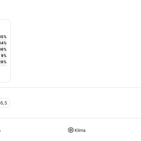
35
%
14
%
16
%
9
%
26
%
•
6,5
a
Klima