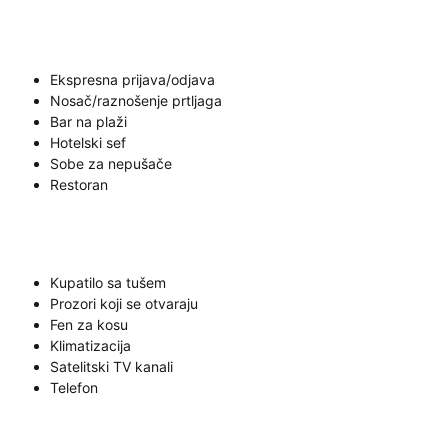
Ekspresna prijava/odjava
Nosač/raznošenje prtljaga
Bar na plaži
Hotelski sef
Sobe za nepušače
Restoran
Kupatilo sa tušem
Prozori koji se otvaraju
Fen za kosu
Klimatizacija
Satelitski TV kanali
Telefon