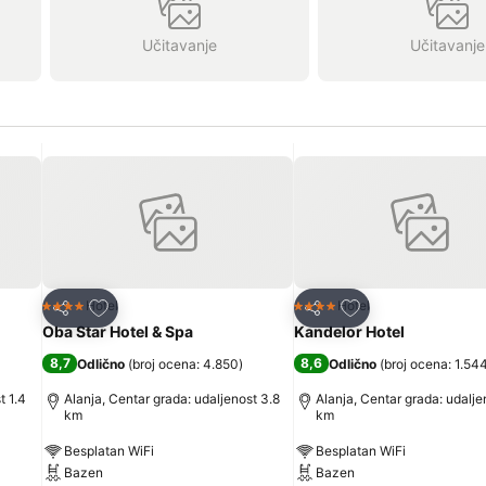
Učitavanje
Učitavanje
Dodati u favorite
Dodati u favorite
Hotel
Hotel
4 Zvezdice
4 Zvezdice
Deli
Deli
Oba Star Hotel & Spa
Kandelor Hotel
8,7
8,6
Odlično
(
broj ocena: 4.850
)
Odlično
(
broj ocena: 1.54
t 1.4
Alanja, Centar grada: udaljenost 3.8
Alanja, Centar grada: udalje
km
km
Besplatan WiFi
Besplatan WiFi
Bazen
Bazen