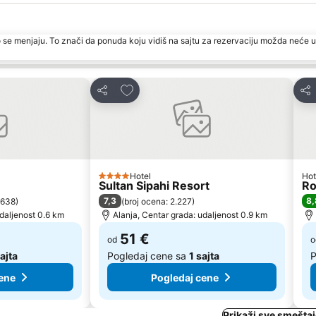
 se menjaju. To znači da ponuda koju vidiš na sajtu za rezervaciju možda neće u
te
Dodati u favorite
Deli
Del
Hotel
Hot
4 Zvezdice
Sultan Sipahi Resort
Ro
7,3
8,
 638
)
(
broj ocena: 2.227
)
udaljenost 0.6 km
Alanja, Centar grada: udaljenost 0.9 km
51 €
od
o
ajta
Pogledaj cene sa
1 sajta
P
ene
Pogledaj cene
Prikaži sve smeštaj