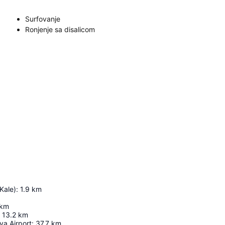
Surfovanje
Ronjenje sa disalicom
Kale)
:
1.9
km
km
13.2
km
ya Airport
:
37.7
km