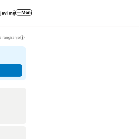
Meni
ijavi me
a rangiranje