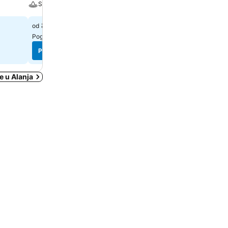
Spa
Klima
89 €
51 €
od
od
Pogledaj cene sa
3 sajta
Pogledaj cene sa
1 sajta
Pogledaj cene
Pogledaj cene
e u Alanja