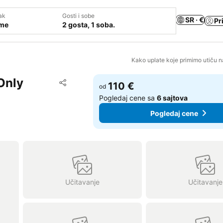
ak
Gosti i sobe
SR · €
Pr
ume
2 gosta, 1 soba.
Kako uplate koje primimo utiču n
Only
Dodati u favorite
110 €
od
Deli
Pogledaj cene sa
6 sajtova
Pogledaj cene
Učitavanje
Učitavanje