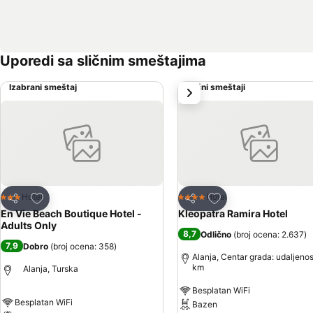
Uporedi sa sličnim smeštajima
Izabrani smeštaj
Slični smeštaji
sledeće
Dodati u favorite
Dodati u favorite
Hotel
Hotel
3 Zvezdice
4 Zvezdice
Deli
Deli
En Vie Beach Boutique Hotel -
Kleopatra Ramira Hotel
Adults Only
8,7
Odlično
(
broj ocena: 2.637
)
7,9
Dobro
(
broj ocena: 358
)
Alanja, Centar grada: udaljenos
km
Alanja, Turska
Besplatan WiFi
Besplatan WiFi
Bazen