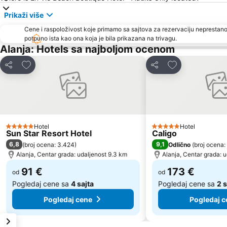
Prikaži više
Cene i raspoloživost koje primamo sa sajtova za rezervaciju neprestano
potpuno ista kao ona koja je bila prikazana na trivagu.
Alanja: Hotels sa najboljom ocenom
Dodati u favorite
Dodati u favori
Deli
Deli
Hotel
Hotel
5 Zvezdice
5 Zvezdice
Sun Star Resort Hotel
Caligo
6,8
9,1
(
broj ocena: 3.424
)
Odlično
(
broj ocena:
Alanja, Centar grada: udaljenost 9.3 km
Alanja, Centar grada: 
91 €
173 €
od
od
Pogledaj cene sa
4 sajta
Pogledaj cene sa
2 s
Pogledaj cene
Pogledaj c