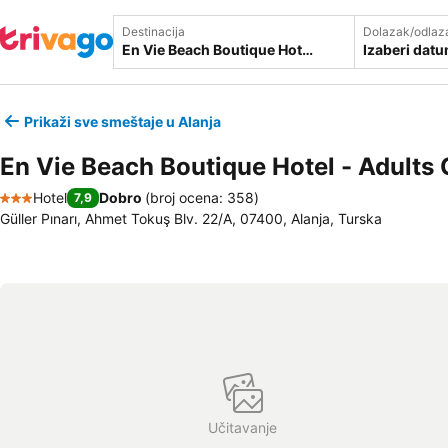
Destinacija
Dolazak/odlaz
Izaberi dat
Prikaži sve smeštaje u Alanja
En Vie Beach Boutique Hotel - Adults 
Hotel
Dobro
(
broj ocena: 358
)
7,9
3 Zvezdice
Güller Pınarı, Ahmet Tokuş Blv. 22/A, 07400, Alanja, Turska
Učitavanje