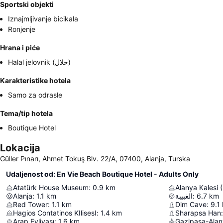
Sportski objekti
Iznajmljivanje bicikala
Ronjenje
Hrana i piće
Halal jelovnik (حلال)
Karakteristike hotela
Samo za odrasle
Tema/tip hotela
Boutique Hotel
Lokacija
Güller Pınarı, Ahmet Tokuş Blv. 22/A, 07400, Alanja, Turska
Udaljenost od: En Vie Beach Boutique Hotel - Adults Only
Atatürk House Museum
:
0.9
km
Alanya Kalesi (
Alanja
:
1.1
km
الغبيبة
:
6.7
km
Red Tower
:
1.1
km
Dim Cave
:
9.1
Hagios Contatinos KIlisesI
:
1.4
km
Sharapsa Han
:
Arap Evliyası
:
1.6
km
Gazipaşa-Alan