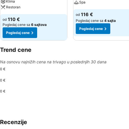
Klima
Spa
Restoran
116 €
od
110 €
od
Pogledaj cene sa
4 sajta
Pogledaj cene sa
6 sajtova
Pogledaj cene
Pogledaj cene
Trend cene
Na osnovu najnižih cena na trivago u poslednjih 30 dana
0 €
0 €
0 €
Recenzije