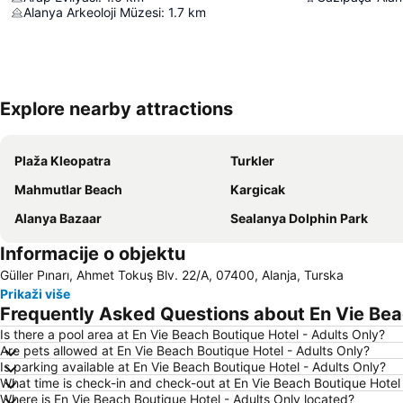
Alanya Arkeoloji Müzesi
:
1.7
km
Explore nearby attractions
Plaža Kleopatra
Turkler
Mahmutlar Beach
Kargicak
Alanya Bazaar
Sealanya Dolphin Park
Informacije o objektu
Güller Pınarı, Ahmet Tokuş Blv. 22/A, 07400, Alanja, Turska
Prikaži više
Frequently Asked Questions about En Vie Beac
Is there a pool area at En Vie Beach Boutique Hotel - Adults Only?
Are pets allowed at En Vie Beach Boutique Hotel - Adults Only?
Is parking available at En Vie Beach Boutique Hotel - Adults Only?
What time is check-in and check-out at En Vie Beach Boutique Hotel 
Where is En Vie Beach Boutique Hotel - Adults Only located?