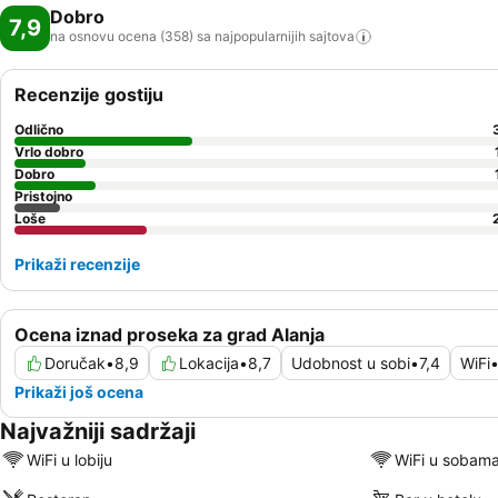
Dobro
7,9
na osnovu ocena (358) sa najpopularnijih
sajtova
Recenzije gostiju
Odlično
Vrlo dobro
Dobro
Pristojno
Loše
Prikaži recenzije
Ocena iznad proseka za grad Alanja
Doručak
•
8,9
Lokacija
•
8,7
Udobnost u sobi
•
7,4
WiFi
Prikaži još ocena
Najvažniji sadržaji
WiFi u lobiju
WiFi u sobam