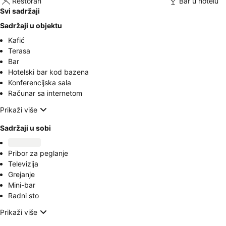
Restoran
Bar u hotelu
Svi sadržaji
Sadržaji u objektu
Kafić
Terasa
Bar
Hotelski bar kod bazena
Konferencijska sala
Računar sa internetom
Prikaži više
Sadržaji u sobi
Pribor za peglanje
Televizija
Grejanje
Mini-bar
Radni sto
Prikaži više