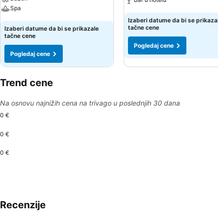
Spa
Pogledaj cene
Izaberi datume da bi se prikaza
Pogledaj cene
tačne cene
Izaberi datume da bi se prikazale
tačne cene
Pogledaj cene
Pogledaj cene
Trend cene
Na osnovu najnižih cena na trivago u poslednjih 30 dana
0 €
0 €
0 €
Recenzije