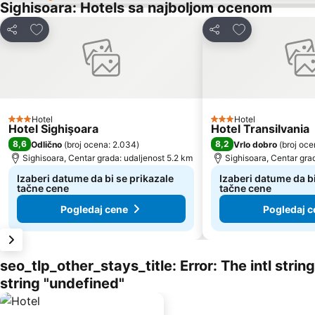
Sighisoara: Hotels sa najboljom ocenom
Dodati u favorite
Dodati u favori
Deli
Deli
Hotel
Hotel
3 Zvezdice
3 Zvezdice
Hotel Sighişoara
Hotel Transilvania
8,6
8,2
Odlično
(
broj ocena: 2.034
)
Vrlo dobro
(
broj oce
Sighisoara, Centar grada: udaljenost 5.2 km
Sighisoara, Centar gra
Izaberi datume da bi se prikazale
Izaberi datume da bi
tačne cene
tačne cene
Pogledaj cene
Pogledaj c
seo_tlp_other_stays_title: Error: The intl stri
string "undefined"