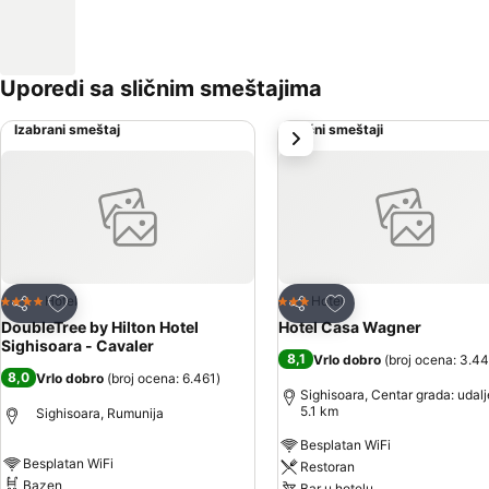
Uporedi sa sličnim smeštajima
Izabrani smeštaj
Slični smeštaji
sledeće
Dodati u favorite
Dodati u favorite
Hotel
Hotel
4 Zvezdice
3 Zvezdice
Deli
Deli
DoubleTree by Hilton Hotel
Hotel Casa Wagner
Sighisoara - Cavaler
8,1
Vrlo dobro
(
broj ocena: 3.4
8,0
Vrlo dobro
(
broj ocena: 6.461
)
Sighisoara, Centar grada: udal
5.1 km
Sighisoara, Rumunija
Besplatan WiFi
Besplatan WiFi
Restoran
Bazen
Bar u hotelu