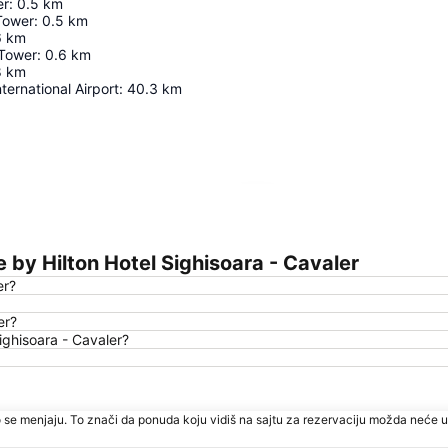
er
:
0.5
km
Tower
:
0.5
km
6
km
 Tower
:
0.6
km
8
km
ternational Airport
:
40.3
km
Proširi mapu
by Hilton Hotel Sighisoara - Cavaler
er?
er?
ighisoara - Cavaler?
 se menjaju. To znači da ponuda koju vidiš na sajtu za rezervaciju možda neće u