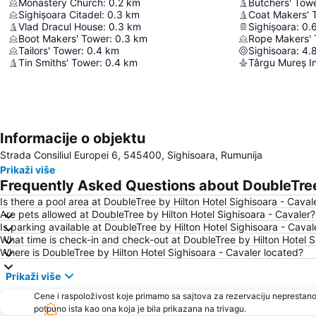
Monastery Church
:
0.2
km
Butchers' Tow
Sighișoara Citadel
:
0.3
km
Coat Makers' 
Vlad Dracul House
:
0.3
km
Sighișoara
:
0.
Boot Makers' Tower
:
0.3
km
Rope Makers'
Tailors' Tower
:
0.4
km
Sighisoara
:
4.
Tin Smiths' Tower
:
0.4
km
Târgu Mureș In
Informacije o objektu
Strada Consiliul Europei 6, 545400, Sighisoara, Rumunija
Prikaži više
Frequently Asked Questions about DoubleTree 
Is there a pool area at DoubleTree by Hilton Hotel Sighisoara - Caval
Are pets allowed at DoubleTree by Hilton Hotel Sighisoara - Cavaler?
Is parking available at DoubleTree by Hilton Hotel Sighisoara - Caval
What time is check-in and check-out at DoubleTree by Hilton Hotel S
Where is DoubleTree by Hilton Hotel Sighisoara - Cavaler located?
Prikaži više
Cene i raspoloživost koje primamo sa sajtova za rezervaciju neprestano
potpuno ista kao ona koja je bila prikazana na trivagu.