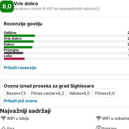
Vrlo dobro
8,0
na osnovu ocena (6.461) sa najpopularnijih
sajtova
Recenzije gostiju
Odlično
Vrlo dobro
Dobro
Pristojno
Loše
Prikaži recenzije
Ocena iznad proseka za grad Sighisoara
Bazen
•
7,3
Fitnes centar
•
6,2
Velnes
•
6,0
Fitnes
•
6,0
Prikaži još ocena
Najvažniji sadržaji
WiFi u lobiju
WiFi u sobam
Spa
Parking