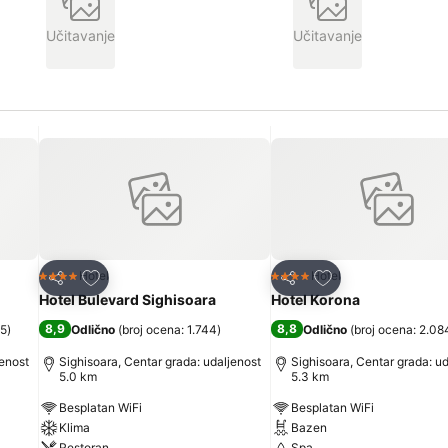
Učitavanje
Učitavanje
Dodati u favorite
Dodati u favorite
Hotel
Hotel
4 Zvezdice
4 Zvezdice
Deli
Deli
Hotel Bulevard Sighisoara
Hotel Korona
8,9
8,8
45
)
Odlično
(
broj ocena: 1.744
)
Odlično
(
broj ocena: 2.08
jenost
Sighisoara, Centar grada: udaljenost
Sighisoara, Centar grada: u
5.0 km
5.3 km
Besplatan WiFi
Besplatan WiFi
Klima
Bazen
Restoran
Spa