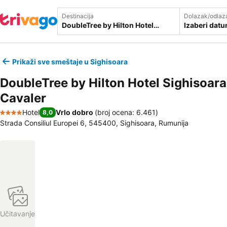
Destinacija
Dolazak/odlaz
Izaberi dat
Prikaži sve smeštaje u Sighisoara
DoubleTree by Hilton Hotel Sighisoara
Cavaler
Hotel
Vrlo dobro
(
broj ocena: 6.461
)
8,0
4 Zvezdice
Strada Consiliul Europei 6, 545400, Sighisoara, Rumunija
Učitavanje