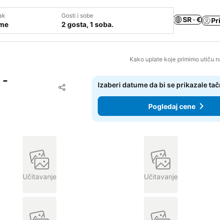
ak
Gosti i sobe
SR · €
Pr
ume
2 gosta, 1 soba.
Kako uplate koje primimo utiču n
 -
Izaberi datume da bi se prikazale ta
Dodati u favorite
Deli
Pogledaj cene
Učitavanje
Učitavanje