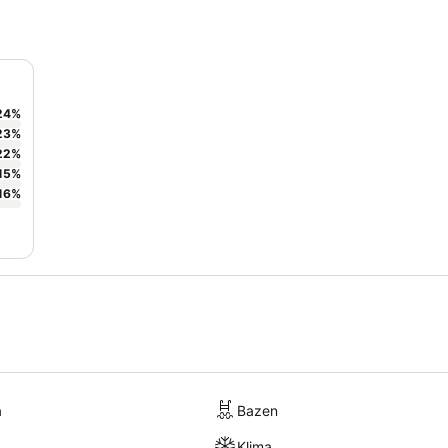
24
%
23
%
22
%
15
%
16
%
a
Bazen
Klima