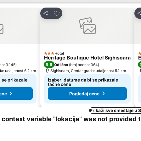
te
Dodati u favorite
Deli
De
Hotel
3 Zvezdice
3
Heritage Boutique Hotel Sighisoara
E
9,6
na: 3.145
)
Odlično
(
broj ocena: 364
)
da: udaljenost 6.2 km
Sighisoara, Centar grada: udaljenost 5.1 km
 se prikazale
Izaberi datume da bi se prikazale
tačne cene
ene
Pogledaj cene
Prikaži sve smeštaje u 
ng context variable "lokacija" was not provided 