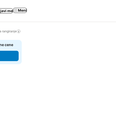
Meni
ijavi me
a rangiranje
čne cene