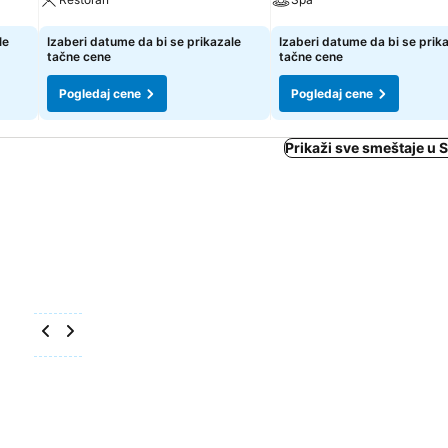
Pogledaj cene
Pogledaj cene
le
Izaberi datume da bi se prikazale
Izaberi datume da bi se prik
tačne cene
tačne cene
Pogledaj cene
Pogledaj cene
Prikaži sve smeštaje u 