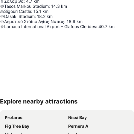
Σαλαμίνα
:
4.7
km
Tasos Markou Stadium
:
14.3
km
Sigouri Castle
:
15.1
km
Dasaki Stadium
:
18.2
km
Δημοτικό Στάδιο Αγίας Νάπας
:
18.9
km
Larnaca International Airport – Glafcos Clerides
:
40.7
km
Explore nearby attractions
Proširi mapu
Protaras
Nissi Bay
Fig Tree Bay
Pernera A