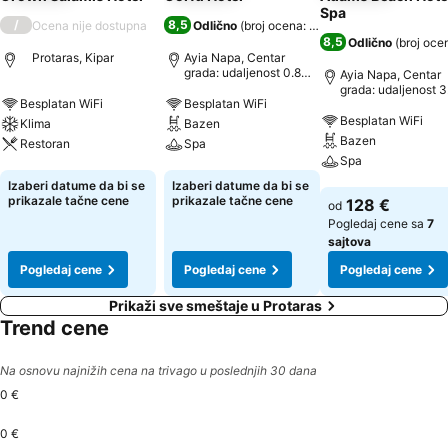
Spa
/
8,5
Ocena nije dostupna
Odlično
(
broj ocena: 6.087
)
8,5
Odlično
(
broj oce
Protaras, Kipar
Ayia Napa, Centar
grada: udaljenost 0.8
Ayia Napa, Centar
km
grada: udaljenost 3
Besplatan WiFi
Besplatan WiFi
Besplatan WiFi
Klima
Bazen
Bazen
Restoran
Spa
Spa
Pogledaj cene
Pogledaj cene
Izaberi datume da bi se
Izaberi datume da bi se
Pogledaj cene
prikazale tačne cene
prikazale tačne cene
128 €
od
Pogledaj cene sa
7
sajtova
Pogledaj cene
Pogledaj cene
Pogledaj cene
Prikaži sve smeštaje u Protaras
Trend cene
Na osnovu najnižih cena na trivago u poslednjih 30 dana
0 €
0 €