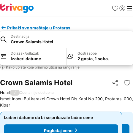
Favoriti
Prijavi
Men
Prikaži sve smeštaje u Protaras
Destinacija
Crown Salamis Hotel
Dolazak/odlazak
Gosti i sobe
Izaberi datume
2 gosta, 1 soba.
Kako uplate koje primimo utiču na rangiranje
Crown Salamis Hotel
Deli
Do
Hotel
/
Ocena nije dostupna
Ismet Inonu Bul.karakol Crown Hotel Dis Kapi No 290, Protaras, 000,
Kipar
Izaberi datume da bi se prikazale tačne cene
Izaberi datume da bi se prikazale tačne cene
Pogledaj cene
Pogledaj cene