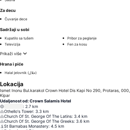
Za decu
Čuvanje dece
Sadržaji u sobi
Kupatilo sa tušem
Pribor za peglanje
Televizija
Fen za kosu
Prikaži više
Hrana i piće
Halal jelovnik (حلال)
Lokacija
Ismet Inonu Bul.karakol Crown Hotel Dis Kapi No 290, Protaras, 000,
Kipar
Udaljenost od: Crown Salamis Hotel
:
2.7
km
Othello's Tower
:
3.3
km
Church Of St. George Of The Latins
:
3.4
km
Church Of St. George Of The Greeks
:
3.6
km
St Barnabas Monastery
:
4.5
km