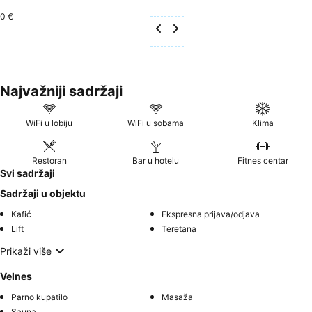
0 €
Najvažniji sadržaji
WiFi u lobiju
WiFi u sobama
Klima
Restoran
Bar u hotelu
Fitnes centar
Svi sadržaji
Sadržaji u objektu
Kafić
Ekspresna prijava/odjava
Lift
Teretana
Prikaži više
Velnes
Parno kupatilo
Masaža
Sauna