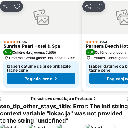
Deli
Dodati u favorite
Deli
Dodati u favo
Hotel
Hotel
5 Zvezdice
4 Zvezdice
Sunrise Pearl Hotel & Spa
Pernera Beach Hot
9,5
8,9
Odlično
(
broj ocena: 3.595
)
Odlično
(
broj ocena:
Protaras, Centar grada: udaljenost 0.2 km
Protaras, Centar grada
Izaberi datume da bi se prikazale
Izaberi datume da bi
tačne cene
tačne cene
Pogledaj cene
Pogledaj c
Prikaži sve smeštaje u Protaras
seo_tlp_other_stays_title: Error: The intl string
context variable "lokacija" was not provided
to the string "undefined"