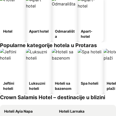
Hotel
Apart hotel
Odmarališt
Apart-
a
hotel
Popularne kategorije hotela u Protaras
Jeftini
Luksuzni
Hoteli sa
Spa hoteli
Hotel
hoteli
hoteli
bazenom
plaži
Crown Salamis Hotel – destinacije u blizini
Hoteli Ayia Napa
Hoteli Larnaka