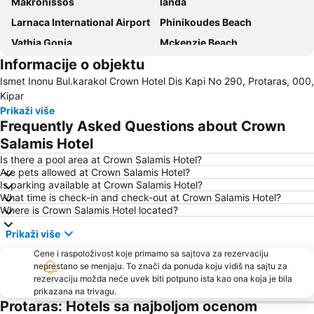
Makronissos
landa
Larnaca International Airport
Phinikoudes Beach
Vathia Gonia
Mckenzie Beach
Informacije o objektu
Larnaca Marina
Pernera P
Ismet Inonu Bul.karakol Crown Hotel Dis Kapi No 290, Protaras, 000,
Nissi Bay
Pantachou
Kipar
Katsarka
Sirina
Prikaži više
Frequently Asked Questions about Crown
Konnos Bay
Kaparis
Salamis Hotel
Agia Thekla
Loukkos tou Mandi
Is there a pool area at Crown Salamis Hotel?
Alaminos
Are pets allowed at Crown Salamis Hotel?
Is parking available at Crown Salamis Hotel?
What time is check-in and check-out at Crown Salamis Hotel?
Where is Crown Salamis Hotel located?
Prikaži više
Cene i raspoloživost koje primamo sa sajtova za rezervaciju
neprestano se menjaju. To znači da ponuda koju vidiš na sajtu za
rezervaciju možda neće uvek biti potpuno ista kao ona koja je bila
prikazana na trivagu.
Protaras: Hotels sa najboljom ocenom