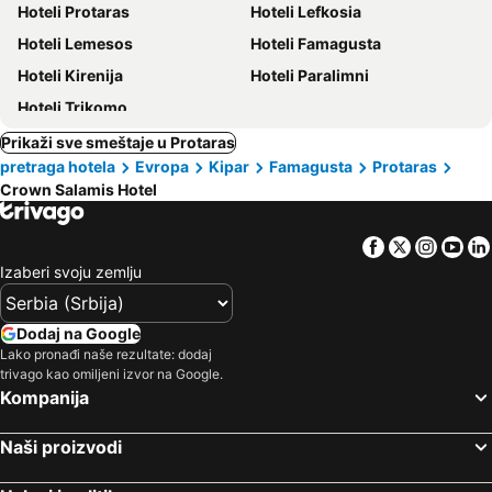
Hoteli Protaras
Hoteli Lefkosia
Hoteli Lemesos
Hoteli Famagusta
Hoteli Kirenija
Hoteli Paralimni
Hoteli Trikomo
Prikaži sve smeštaje u Protaras
pretraga hotela
Evropa
Kipar
Famagusta
Protaras
Crown Salamis Hotel
Facebook
Twitter
Insta
Yo
Izaberi svoju zemlju
Dodaj na Google
Lako pronađi naše rezultate: dodaj
trivago kao omiljeni izvor na Google.
Kompanija
Naši proizvodi