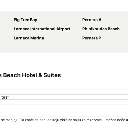
Proširi mapu
Fig Tree Bay
Pernera A
Larnaca International Airport
Phinikoudes Beach
Larnaca Marina
Pernera P
 Beach Hotel & Suites
ites?
 se menjaju. To znači da ponuda koju vidiš na sajtu za rezervaciju možda neće u