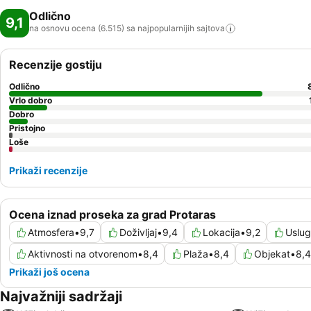
Odlično
9,1
na osnovu ocena (6.515) sa najpopularnijih
sajtova
Recenzije gostiju
Odlično
Vrlo dobro
Dobro
Pristojno
Loše
Prikaži recenzije
Ocena iznad proseka za grad Protaras
Atmosfera
•
9,7
Doživljaj
•
9,4
Lokacija
•
9,2
Uslu
Aktivnosti na otvorenom
•
8,4
Plaža
•
8,4
Objekat
•
8,4
Prikaži još ocena
Najvažniji sadržaji