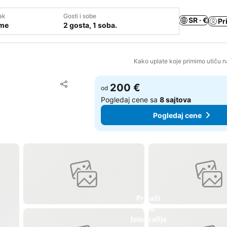
ak
Gosti i sobe
SR · €
Pr
ume
2 gosta, 1 soba.
Kako uplate koje primimo utiču n
Dodati u favorite
200 €
od
Deli
Pogledaj cene sa
8 sajtova
Pogledaj cene