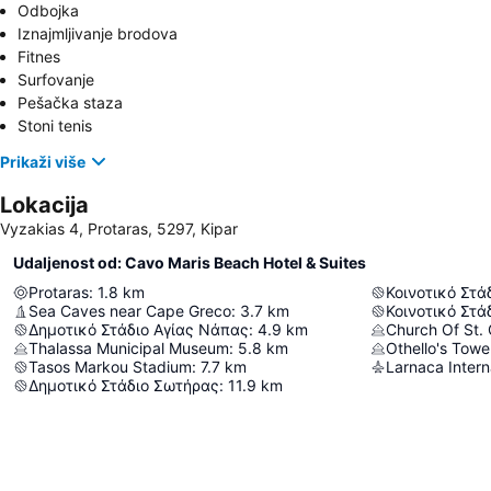
Odbojka
Iznajmljivanje brodova
Fitnes
Surfovanje
Pešačka staza
Stoni tenis
Prikaži više
Lokacija
Vyzakias 4, Protaras, 5297, Kipar
Udaljenost od: Cavo Maris Beach Hotel & Suites
Protaras
:
1.8
km
Κοινοτικό Στά
Sea Caves near Cape Greсo
:
3.7
km
Κοινοτικό Στά
Δημοτικό Στάδιο Αγίας Νάπας
:
4.9
km
Church Of St.
Thalassa Municipal Museum
:
5.8
km
Othello's Towe
Tasos Markou Stadium
:
7.7
km
Δημοτικό Στάδιο Σωτήρας
:
11.9
km