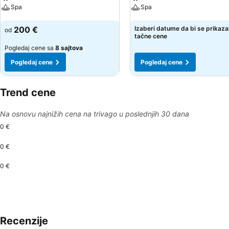
Spa
Spa
Pogledaj cene
Pogledaj cene
200 €
Izaberi datume da bi se prikaza
od
tačne cene
Pogledaj cene sa
8 sajtova
Pogledaj cene
Pogledaj cene
Trend cene
Na osnovu najnižih cena na trivago u poslednjih 30 dana
0 €
0 €
0 €
Recenzije