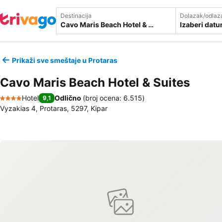
Destinacija
Dolazak/odlaz
Izaberi dat
Prikaži sve smeštaje u Protaras
Cavo Maris Beach Hotel & Suites
Hotel
Odlično
(
broj ocena: 6.515
)
9,1
4 Zvezdice
Vyzakias 4, Protaras, 5297, Kipar