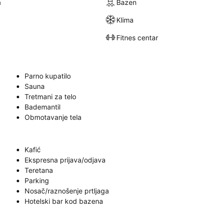
a
Bazen
Klima
Fitnes centar
Parno kupatilo
Sauna
Tretmani za telo
Bademantil
Obmotavanje tela
Kafić
Ekspresna prijava/odjava
Teretana
Parking
Nosač/raznošenje prtljaga
Hotelski bar kod bazena