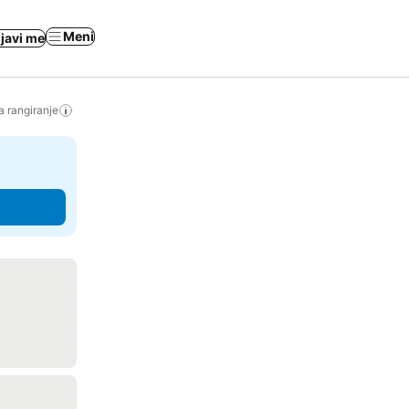
Meni
ijavi me
a rangiranje