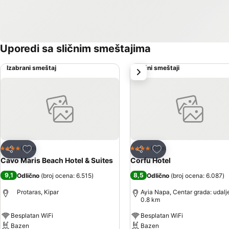
Uporedi sa sličnim smeštajima
Izabrani smeštaj
Slični smeštaji
sledeće
Dodati u favorite
Dodati u favorite
Hotel
Hotel
4 Zvezdice
4 Zvezdice
Deli
Deli
Cavo Maris Beach Hotel & Suites
Corfu Hotel
9,1
8,5
Odlično
(
broj ocena: 6.515
)
Odlično
(
broj ocena: 6.087
)
Protaras, Kipar
Ayia Napa, Centar grada: udalj
0.8 km
Besplatan WiFi
Besplatan WiFi
Bazen
Bazen