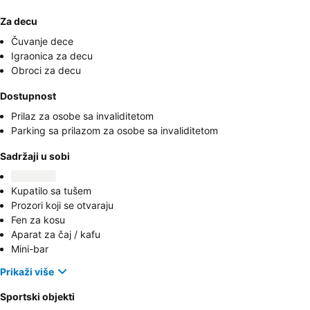
Za decu
Čuvanje dece
Igraonica za decu
Obroci za decu
Dostupnost
Prilaz za osobe sa invaliditetom
Parking sa prilazom za osobe sa invaliditetom
Sadržaji u sobi
Kupatilo sa tušem
Prozori koji se otvaraju
Fen za kosu
Aparat za čaj / kafu
Mini-bar
Prikaži više
Sportski objekti