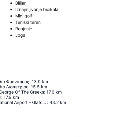
Bilijar
Iznajmljivanje bicikala
Mini golf
Teniski teren
Ronjenje
Joga
διο Φρενάρους
:
13.9
km
διο Λιοπετρίου
:
15.5
km
 George Of The Greeks
:
17.6
km
r
:
17.9
km
Larnaca International Airport – Glafcos Clerides
:
43.2
km