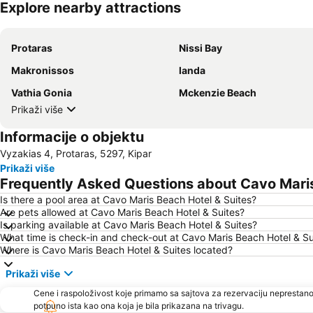
Explore nearby attractions
Protaras
Nissi Bay
Makronissos
landa
Vathia Gonia
Mckenzie Beach
Prikaži više
Informacije o objektu
Vyzakias 4, Protaras, 5297, Kipar
Prikaži više
Frequently Asked Questions about Cavo Maris
Is there a pool area at Cavo Maris Beach Hotel & Suites?
Are pets allowed at Cavo Maris Beach Hotel & Suites?
Is parking available at Cavo Maris Beach Hotel & Suites?
What time is check-in and check-out at Cavo Maris Beach Hotel & Su
Where is Cavo Maris Beach Hotel & Suites located?
Prikaži više
Cene i raspoloživost koje primamo sa sajtova za rezervaciju neprestano
potpuno ista kao ona koja je bila prikazana na trivagu.