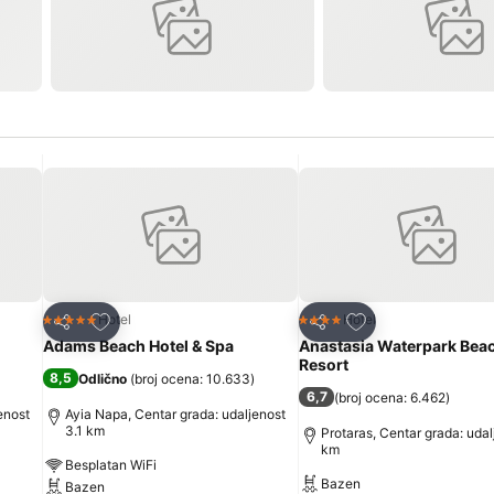
Dodati u favorite
Dodati u favorite
Hotel
Hotel
5 Zvezdice
4 Zvezdice
Deli
Deli
Adams Beach Hotel & Spa
Anastasia Waterpark Bea
Resort
8,5
Odlično
(
broj ocena: 10.633
)
6,7
(
broj ocena: 6.462
)
enost
Ayia Napa, Centar grada: udaljenost
3.1 km
Protaras, Centar grada: udal
km
Besplatan WiFi
Bazen
Bazen