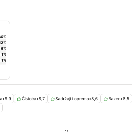
80
%
12
%
6
%
1
%
1
%
ga
•
8,9
Čistoća
•
8,7
Sadržaji i oprema
•
8,6
Bazen
•
8,5