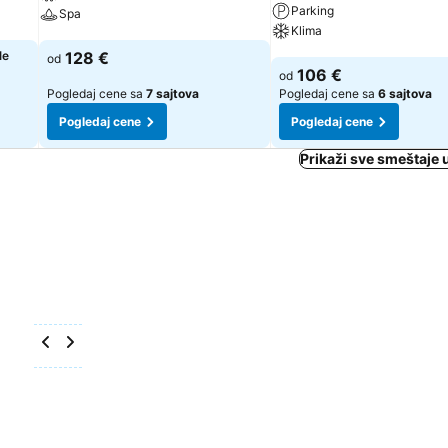
Parking
Spa
Klima
Pogledaj cene
le
128 €
od
Pogledaj cene
106 €
od
Pogledaj cene sa
7 sajtova
Pogledaj cene sa
6 sajtova
Pogledaj cene
Pogledaj cene
Prikaži sve smeštaje 