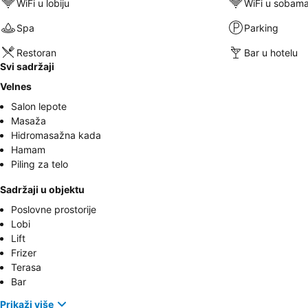
WiFi u lobiju
WiFi u sobam
Spa
Parking
Restoran
Bar u hotelu
Svi sadržaji
Velnes
Salon lepote
Masaža
Hidromasažna kada
Hamam
Piling za telo
Sadržaji u objektu
Poslovne prostorije
Lobi
Lift
Frizer
Terasa
Bar
Prikaži više