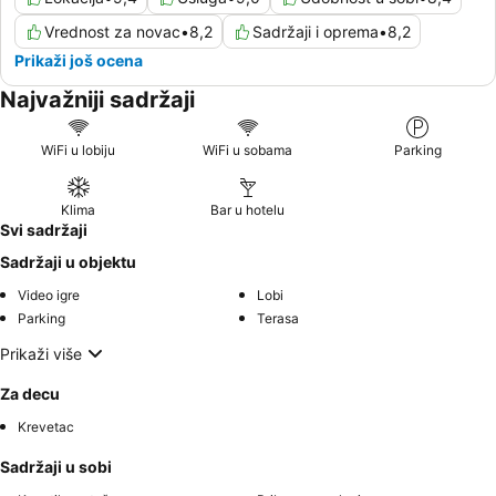
Vrednost za novac
•
8,2
Sadržaji i oprema
•
8,2
Prikaži još ocena
Najvažniji sadržaji
WiFi u lobiju
WiFi u sobama
Parking
Klima
Bar u hotelu
Svi sadržaji
Sadržaji u objektu
Video igre
Lobi
Parking
Terasa
Prikaži više
Za decu
Krevetac
Sadržaji u sobi