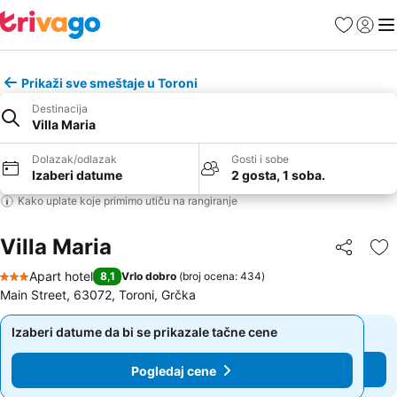
Favoriti
Prijavi
Men
Prikaži sve smeštaje u Toroni
Destinacija
Villa Maria
Dolazak/odlazak
Gosti i sobe
Izaberi datume
2 gosta, 1 soba.
Kako uplate koje primimo utiču na rangiranje
Villa Maria
Deli
Do
Apart hotel
8,1
Vrlo dobro
(
broj ocena: 434
)
3 Zvezdice
Main Street, 63072, Toroni, Grčka
Izaberi datume da bi se prikazale tačne cene
Izaberi datume da bi se prikazale tačne cene
Pogledaj cene
Pogledaj cene