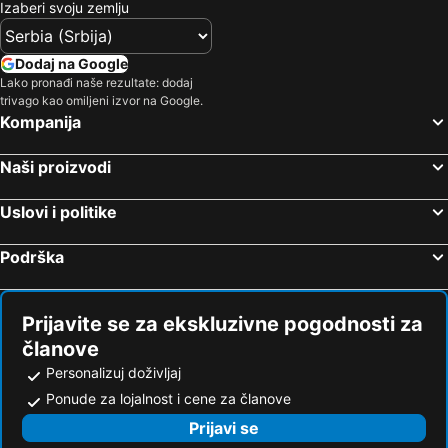
Izaberi svoju zemlju
Dodaj na Google
Lako pronađi naše rezultate: dodaj
trivago kao omiljeni izvor na Google.
Kompanija
Naši proizvodi
Uslovi i politike
Podrška
Prijavite se za ekskluzivne pogodnosti za
članove
Personalizuj doživljaj
Ponude za lojalnost i cene za članove
Prijavi se