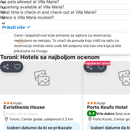
Are pets allowed at Villa Maria?
Plaža Kakoudia
Kriopigi
Is parking available at Villa Maria?
Develiki
Jerisos Cocoa
What time is check-in and check-out at Villa Maria?
Where is Villa Maria located?
Chalkidiki deutero podi
Limani Ammoulianis
Prikaži više
Plaža Possidi
Xiropotami
Cene i raspoloživost koje primamo sa sajtova za rezervaciju
Kalamici
Fourka
neprestano se menjaju. To znači da ponuda koju vidiš na sajtu za
Porto Carras Grand Resort Golf Club
Nea Roda
rezervaciju možda neće uvek biti potpuno ista kao ona koja je bila
prikazana na trivagu.
Afytos
Livrohio
Toroni: Hotels sa najboljom ocenom
Kampoudi
Haniotis Melathron
Popularan izbor
Deli
Dodati u favorite
Deli
Dodati u favo
Porto Karas 1
Ormos Panagias
Port Ouranoupolis
Gavriadia
Plaža Tristinika
Karagatsia
Agios Georgios
Komitsa
Hotel
Hotel
Kavourotripes
Elia 2
3 Zvezdice
3 Zvezdice
Evristhenis House
Porto Koufo Hotel
Plaža Kalogria
Beach Road
/
8,4
Ocena nije dostupna
Vrlo dobro
(
broj oce
Toroni, Centar grada: udaljenost 0.2 km
Porto Koufo, Centar gr
Pristanište Tripiti
Chalkidiki Proto Podi
Izaberi datume da bi se prikazale
Izaberi datume da bi
Porto Karas
Nea Skioni