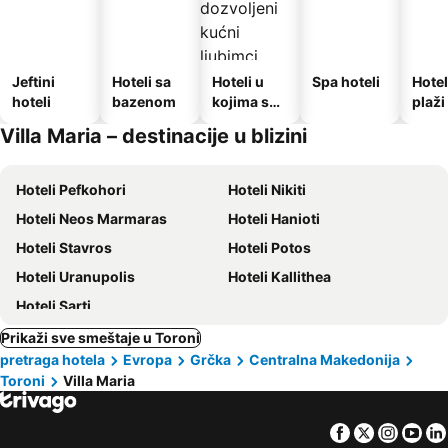
Jeftini
Hoteli sa
Hoteli u
Spa hoteli
Hotel
hoteli
bazenom
kojima su
plaži
dozvoljeni
Villa Maria – destinacije u blizini
kućni
ljubimci
Hoteli Pefkohori
Hoteli Nikiti
Hoteli Neos Marmaras
Hoteli Hanioti
Hoteli Stavros
Hoteli Potos
Hoteli Uranupolis
Hoteli Kallithea
Hoteli Sarti
Prikaži sve smeštaje u Toroni
pretraga hotela
Evropa
Grčka
Centralna Makedonija
Toroni
Villa Maria
Facebook
Twitter
Insta
Yo