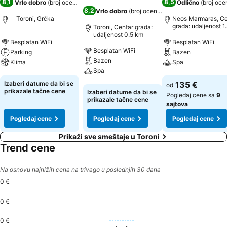
8,1
8,5
Vrlo dobro
(
broj ocena: 434
)
Odlično
(
broj oce
8,2
Vrlo dobro
(
broj ocena: 1.435
)
Toroni, Grčka
Neos Marmaras, Ce
grada: udaljenost 1
Toroni, Centar grada:
udaljenost 0.5 km
Besplatan WiFi
Besplatan WiFi
Besplatan WiFi
Parking
Bazen
Bazen
Klima
Spa
Spa
Pogledaj cene
Pogledaj cene
Izaberi datume da bi se
135 €
od
Pogledaj cene
prikazale tačne cene
Izaberi datume da bi se
Pogledaj cene sa
9
prikazale tačne cene
sajtova
Pogledaj cene
Pogledaj cene
Pogledaj cene
Prikaži sve smeštaje u Toroni
Trend cene
Na osnovu najnižih cena na trivago u poslednjih 30 dana
0 €
0 €
0 €