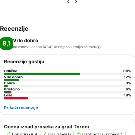
Recenzije
Vrlo dobro
8,1
na osnovu ocena (434) sa najpopularnijih
sajtova
Recenzije gostiju
Odlično
60
%
Vrlo dobro
12
%
Dobro
3
%
Pristojno
6
%
Loše
19
%
Prikaži recenzije
Ocena iznad proseka za grad Toroni
Lokacija
•
9,4
Usluga
•
9,0
Udobnost u sobi
•
8,4