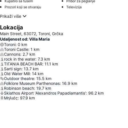
Kupatilo sa tušem
Pribor za peglanje
Prozori koji se otvaraju
Televizija
Prikaži više
Lokacija
Main Street, 63072, Toroni, Grčka
Udaljenost od: Villa Maria
Toroni
:
0
km
Toroni Castle
:
1
km
Cannons
:
2.7
km
rock in the water
:
7.3
km
ΤΙΓΑΝΙΑ BEACH BAR
:
11.1
km
Sarti sign
:
13.7
km
Old Water Mill
:
14
km
Outdoor theatre
:
15.5
km
Folklore Museum Parthenonas
:
16.9
km
Robinson beach
:
19.7
km
Skiathos Airport ‘Alexandros Papadiamantis’
:
96.2
km
Μηλιές
:
97.9
km