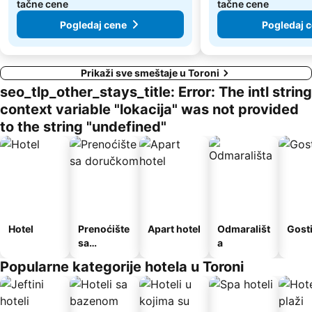
tačne cene
tačne cene
Pogledaj cene
Pogledaj 
Prikaži sve smeštaje u Toroni
seo_tlp_other_stays_title: Error: The intl string
context variable "lokacija" was not provided
to the string "undefined"
Hotel
Prenoćište
Apart hotel
Odmarališt
Gost
sa
a
doručkom
Popularne kategorije hotela u Toroni