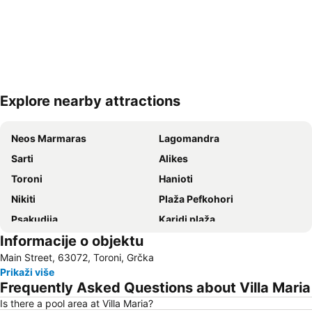
Explore nearby attractions
Proširi mapu
Neos Marmaras
Lagomandra
Sarti
Alikes
Toroni
Hanioti
Nikiti
Plaža Pefkohori
Psakudija
Karidi plaža
Informacije o objektu
Kamp Jerisos
Plaža Polihrono
Main Street, 63072, Toroni, Grčka
Kallithea
Luka Jerisos
Prikaži više
Plaža Afitos
Hanioti
Frequently Asked Questions about Villa Maria
Paradisos
Siviri
Is there a pool area at Villa Maria?