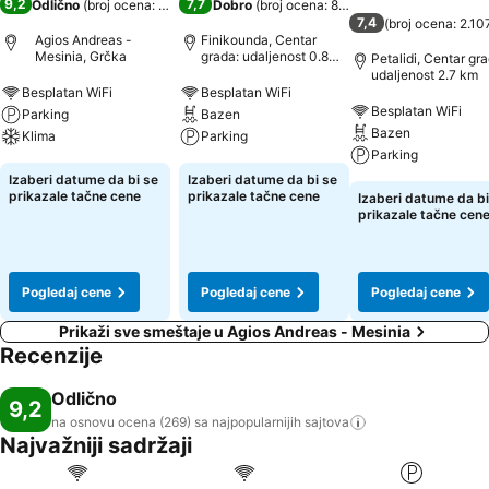
9,2
7,7
Odlično
(
broj ocena: 269
)
Dobro
(
broj ocena: 869
)
7,4
(
broj ocena: 2.10
Agios Andreas -
Finikounda, Centar
Mesinia, Grčka
grada: udaljenost 0.8
Petalidi, Centar gra
km
udaljenost 2.7 km
Besplatan WiFi
Besplatan WiFi
Besplatan WiFi
Parking
Bazen
Bazen
Klima
Parking
Parking
Izaberi datume da bi se
Izaberi datume da bi se
prikazale tačne cene
prikazale tačne cene
Izaberi datume da bi
prikazale tačne cen
Pogledaj cene
Pogledaj cene
Pogledaj cene
Prikaži sve smeštaje u Agios Andreas - Mesinia
Recenzije
Odlično
9,2
na osnovu ocena (269) sa najpopularnijih
sajtova
Najvažniji sadržaji