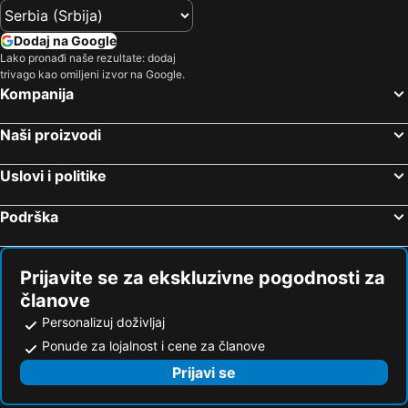
Dodaj na Google
Lako pronađi naše rezultate: dodaj
trivago kao omiljeni izvor na Google.
Kompanija
Naši proizvodi
Uslovi i politike
Podrška
Prijavite se za ekskluzivne pogodnosti za
članove
Personalizuj doživljaj
Ponude za lojalnost i cene za članove
Prijavi se