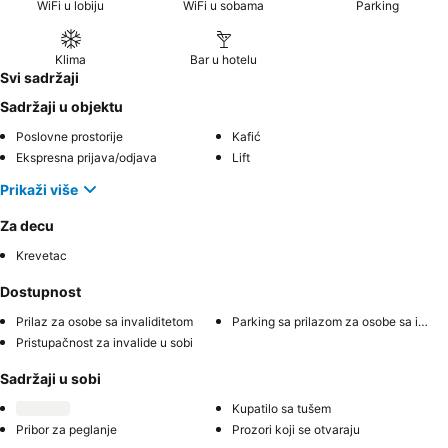
WiFi u lobiju
WiFi u sobama
Parking
Klima
Bar u hotelu
Svi sadržaji
Sadržaji u objektu
Poslovne prostorije
Kafić
Ekspresna prijava/odjava
Lift
Prikaži više
Za decu
Krevetac
Dostupnost
Prilaz za osobe sa invaliditetom
Parking sa prilazom za osobe sa invaliditetom
Pristupačnost za invalide u sobi
Sadržaji u sobi
Kupatilo sa tušem
Pribor za peglanje
Prozori koji se otvaraju