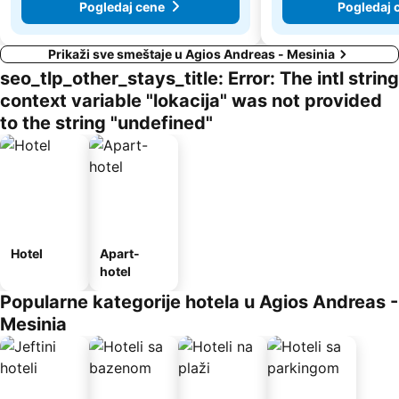
Pogledaj cene
Pogledaj 
Prikaži sve smeštaje u Agios Andreas - Mesinia
seo_tlp_other_stays_title: Error: The intl string
context variable "lokacija" was not provided
to the string "undefined"
Hotel
Apart-
hotel
Popularne kategorije hotela u Agios Andreas -
Mesinia