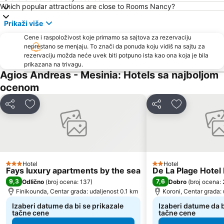
Which popular attractions are close to Rooms Nancy?
Prikaži više
Cene i raspoloživost koje primamo sa sajtova za rezervaciju
neprestano se menjaju. To znači da ponuda koju vidiš na sajtu za
rezervaciju možda neće uvek biti potpuno ista kao ona koja je bila
prikazana na trivagu.
Agios Andreas - Mesinia: Hotels sa najboljom
ocenom
Deli
Dodati u favorite
Deli
Dodati u fav
Hotel
Hotel
3 Zvezdice
2 Zvezdice
Fays luxury apartments by the sea
De La Plage Hotel
9,3
7,6
Odlično
(
broj ocena: 137
)
Dobro
(
broj ocena:
Finikounda, Centar grada: udaljenost 0.1 km
Koroni, Centar grada: 
Izaberi datume da bi se prikazale
Izaberi datume da b
tačne cene
tačne cene