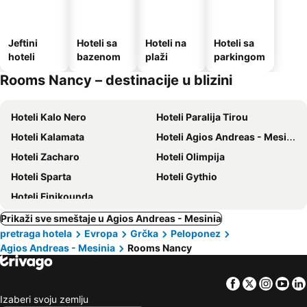
Jeftini
Hoteli sa
Hoteli na
Hoteli sa
hoteli
bazenom
plaži
parkingom
Rooms Nancy – destinacije u blizini
Hoteli Kalo Nero
Hoteli Paralija Tirou
Hoteli Kalamata
Hoteli Agios Andreas - Mesinia
Hoteli Zacharo
Hoteli Olimpija
Hoteli Sparta
Hoteli Gythio
Hoteli Finikounda
Prikaži sve smeštaje u Agios Andreas - Mesinia
pretraga hotela
Evropa
Grčka
Peloponez
Agios Andreas - Mesinia
Rooms Nancy
Facebook
Twitter
Insta
Yo
Izaberi svoju zemlju