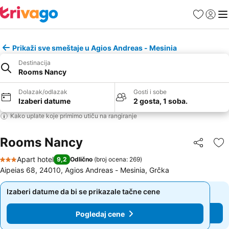
Favoriti
Prijavi
Men
Prikaži sve smeštaje u Agios Andreas - Mesinia
Destinacija
Rooms Nancy
Dolazak/odlazak
Gosti i sobe
Izaberi datume
2 gosta, 1 soba.
Kako uplate koje primimo utiču na rangiranje
Rooms Nancy
Deli
Do
Apart hotel
9,2
Odlično
(
broj ocena: 269
)
3 Zvezdice
Aipeias 68, 24010, Agios Andreas - Mesinia, Grčka
Izaberi datume da bi se prikazale tačne cene
Izaberi datume da bi se prikazale tačne cene
Pogledaj cene
Pogledaj cene