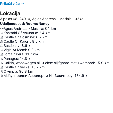
Prikaži više
Lokacija
Aipeias 68, 24010, Agios Andreas - Mesinia, Grčka
Udaljenost od: Rooms Nancy
Agios Andreas - Mesinia
:
0.1
km
Kastraki Of Vounaria
:
2.4
km
Castle Of Cosmina
:
8.2
km
Castle Of Koroni
:
8.5
km
Bastion Iv
:
8.6
km
Vigla At Memi
:
9.3
km
Fort Of Pera
:
11.7
km
Panagos
:
14.8
km
Calida, woonwagen ni Griekse olijfgaard met zwembad
:
15.9
km
Castle Of Velika
:
16.7
km
Olympia
:
90.8
km
Међународни Аеродором На Закинтосу
:
134.9
km