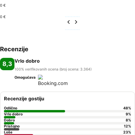
0 €
0 €
Recenzije
Vrlo dobro
8,3
100% verifikovanih ocena (broj ocena: 3.364)
Omogućava
Recenzije gostiju
Odlično
48
%
Vrlo dobro
9
%
Dobro
8
%
Pristojno
12
%
Loše
23
%