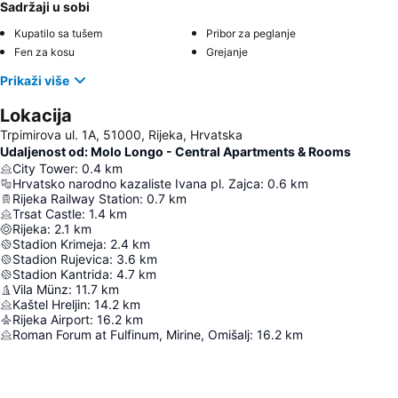
Sadržaji u sobi
Kupatilo sa tušem
Pribor za peglanje
Fen za kosu
Grejanje
Prikaži više
Lokacija
Trpimirova ul. 1A, 51000, Rijeka, Hrvatska
Udaljenost od: Molo Longo - Central Apartments & Rooms
City Tower
:
0.4
km
Hrvatsko narodno kazaliste Ivana pl. Zajca
:
0.6
km
Rijeka Railway Station
:
0.7
km
Trsat Castle
:
1.4
km
Rijeka
:
2.1
km
Stadion Krimeja
:
2.4
km
Stadion Rujevica
:
3.6
km
Stadion Kantrida
:
4.7
km
Vila Münz
:
11.7
km
Kaštel Hreljin
:
14.2
km
Rijeka Airport
:
16.2
km
Roman Forum at Fulfinum, Mirine, Omišalj
:
16.2
km