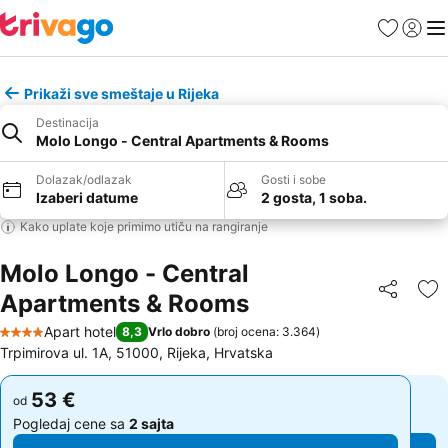
Favoriti
Prijavi
Men
Prikaži sve smeštaje u Rijeka
Destinacija
Molo Longo - Central Apartments & Rooms
Dolazak/odlazak
Gosti i sobe
Izaberi datume
2 gosta, 1 soba.
Kako uplate koje primimo utiču na rangiranje
Molo Longo - Central
Apartments & Rooms
Deli
Do
Apart hotel
8,3
Vrlo dobro
(
broj ocena: 3.364
)
4 Zvezdice
Trpimirova ul. 1A, 51000, Rijeka, Hrvatska
53 €
53 €
od
od
Pogledaj cene sa
2 sajta
Pogledaj cene sa
2 sajta