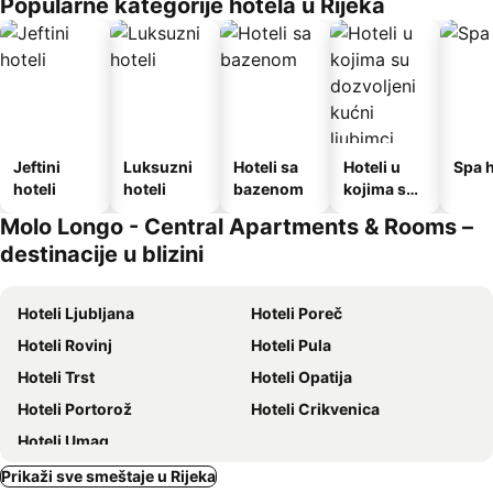
Popularne kategorije hotela u Rijeka
Jeftini
Luksuzni
Hoteli sa
Hoteli u
Spa h
hoteli
hoteli
bazenom
kojima su
dozvoljeni
Molo Longo - Central Apartments & Rooms –
kućni
destinacije u blizini
ljubimci
Hoteli Ljubljana
Hoteli Poreč
Hoteli Rovinj
Hoteli Pula
Hoteli Trst
Hoteli Opatija
Hoteli Portorož
Hoteli Crikvenica
Hoteli Umag
Prikaži sve smeštaje u Rijeka