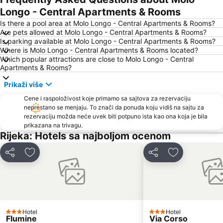
Njivice
Maslinica
Longo - Central Apartments & Rooms
Camping Krk
Marina Punat
Is there a pool area at Molo Longo - Central Apartments & Rooms?
Are pets allowed at Molo Longo - Central Apartments & Rooms?
Djevojka s galebom
Gradsko kupalište
Is parking available at Molo Longo - Central Apartments & Rooms?
Where is Molo Longo - Central Apartments & Rooms located?
Girandella
Camp Jezevac
Which popular attractions are close to Molo Longo - Central
Apartments & Rooms?
Prikaži više
Cene i raspoloživost koje primamo sa sajtova za rezervaciju
neprestano se menjaju. To znači da ponuda koju vidiš na sajtu za
rezervaciju možda neće uvek biti potpuno ista kao ona koja je bila
prikazana na trivagu.
Rijeka: Hotels sa najboljom ocenom
Deli
Dodati u favorite
Deli
Dodati u favo
Hotel
Hotel
3 Zvezdice
3 Zvezdice
Flumine
Via Corso