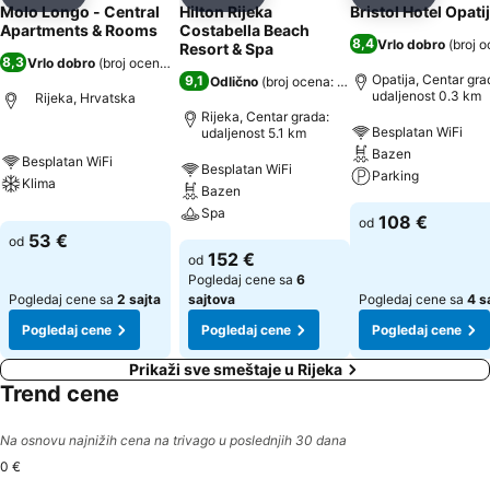
Deli
Dodati u favorite
Deli
Dodati u favorite
Deli
Dodati u 
Molo Longo - Central
Hilton Rijeka
Bristol Hotel Opati
Apartments & Rooms
Costabella Beach
8,4
Vrlo dobro
(
broj o
Resort & Spa
8,3
Vrlo dobro
(
broj ocena: 3.364
)
Opatija, Centar gra
9,1
Odlično
(
broj ocena: 8.046
)
udaljenost 0.3 km
Rijeka, Hrvatska
Rijeka, Centar grada:
Besplatan WiFi
udaljenost 5.1 km
Bazen
Besplatan WiFi
Besplatan WiFi
Parking
Klima
Bazen
Spa
108 €
od
53 €
od
152 €
od
Pogledaj cene sa
6
Pogledaj cene sa
2 sajta
sajtova
Pogledaj cene sa
4 s
Pogledaj cene
Pogledaj cene
Pogledaj cene
Prikaži sve smeštaje u Rijeka
Trend cene
Na osnovu najnižih cena na trivago u poslednjih 30 dana
0 €