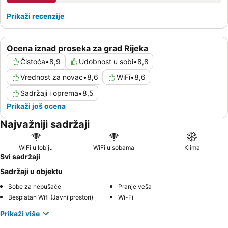
Prikaži recenzije
Ocena iznad proseka za grad Rijeka
Čistoća
•
8,9
Udobnost u sobi
•
8,8
Vrednost za novac
•
8,6
WiFi
•
8,6
Sadržaji i oprema
•
8,5
Prikaži još ocena
Najvažniji sadržaji
WiFi u lobiju
WiFi u sobama
Klima
Svi sadržaji
Sadržaji u objektu
Sobe za nepušače
Pranje veša
Besplatan Wifi (Javni prostori)
Wi-Fi
Prikaži više