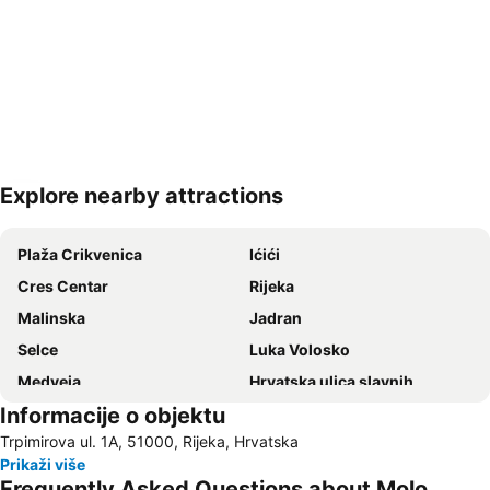
Explore nearby attractions
Proširi mapu
Plaža Crikvenica
Ićići
Cres Centar
Rijeka
Malinska
Jadran
Selce
Luka Volosko
Medveja
Hrvatska ulica slavnih
Informacije o objektu
Hrvatsko Narodno Kazalište Ivana pl Zajca
Korzo
Trpimirova ul. 1A, 51000, Rijeka, Hrvatska
Franza Josefa I o Lungomare
Dražica
Prikaži više
Vela plaža
Bazeni Kantrida
Frequently Asked Questions about Molo