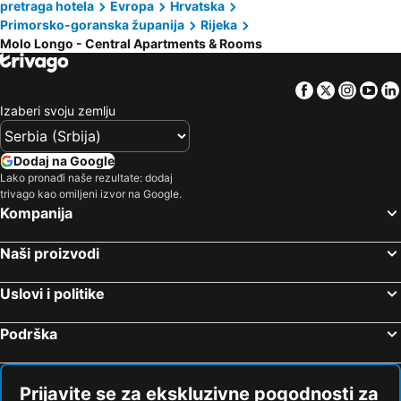
pretraga hotela
Evropa
Hrvatska
Primorsko-goranska županija
Rijeka
Molo Longo - Central Apartments & Rooms
Facebook
Twitter
Insta
Yo
Izaberi svoju zemlju
Dodaj na Google
Lako pronađi naše rezultate: dodaj
trivago kao omiljeni izvor na Google.
Kompanija
Naši proizvodi
Uslovi i politike
Podrška
Prijavite se za ekskluzivne pogodnosti za