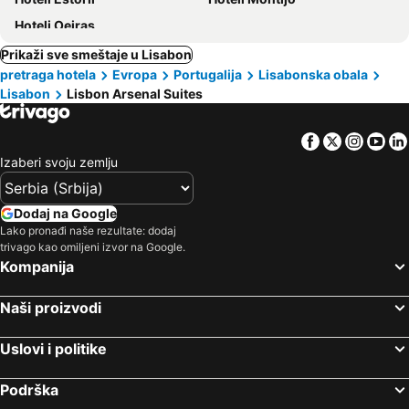
Hoteli Oeiras
Prikaži sve smeštaje u Lisabon
pretraga hotela
Evropa
Portugalija
Lisabonska obala
Lisabon
Lisbon Arsenal Suites
Facebook
Twitter
Insta
Yo
Izaberi svoju zemlju
Dodaj na Google
Lako pronađi naše rezultate: dodaj
trivago kao omiljeni izvor na Google.
Kompanija
Naši proizvodi
Uslovi i politike
Podrška