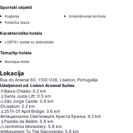
Sportski objekti
Kuglanje
Iznajmljivanje bicikala
Pešačka staza
Karakteristike hotela
LGBTK+ osobe su dobrodošle
Tema/tip hotela
Boutique Hotel
Lokacija
Rua do Arsenal 60, 1100-038, Lisabon, Portugalija
Udaljenost od: Lisbon Arsenal Suites
Baixa-Chiado
:
0.2
km
Santa Justa Lift
:
0.5
km
São Jorge Castle
:
0.9
km
Lisabon
:
2.2
km
25Th Of April Bridge
:
3.6
km
Национално Светилиште Христа Краља
:
4.2
km
Pastéis de Belém
:
5.6
km
Jerónimos Monastery
:
5.8
km
Monument To The Discoveries
:
5.9
km