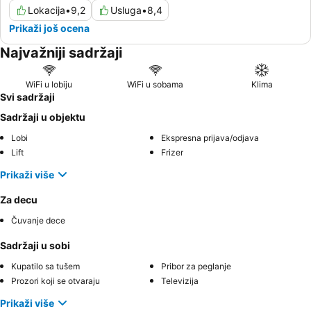
Lokacija
•
9,2
Usluga
•
8,4
Prikaži još ocena
Najvažniji sadržaji
WiFi u lobiju
WiFi u sobama
Klima
Svi sadržaji
Sadržaji u objektu
Lobi
Ekspresna prijava/odjava
Lift
Frizer
Prikaži više
Za decu
Čuvanje dece
Sadržaji u sobi
Kupatilo sa tušem
Pribor za peglanje
Prozori koji se otvaraju
Televizija
Prikaži više