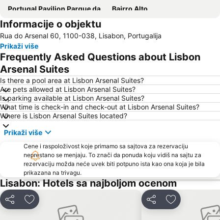
Portugal Pavilion Parque das Naçoes
Bairro Alto
Informacije o objektu
Instituto Superior Técnico
MEO Arena
Rua do Arsenal 60, 1100-038, Lisabon, Portugalija
Downtown Lisbon
Belém
Prikaži više
Humberto Delgado Airport
Benfica
Frequently Asked Questions about Lisbon
Praia de Carcavelos
Arsenal Suites
Is there a pool area at Lisbon Arsenal Suites?
Are pets allowed at Lisbon Arsenal Suites?
Is parking available at Lisbon Arsenal Suites?
What time is check-in and check-out at Lisbon Arsenal Suites?
Where is Lisbon Arsenal Suites located?
Prikaži više
Cene i raspoloživost koje primamo sa sajtova za rezervaciju
neprestano se menjaju. To znači da ponuda koju vidiš na sajtu za
rezervaciju možda neće uvek biti potpuno ista kao ona koja je bila
prikazana na trivagu.
Lisabon: Hotels sa najboljom ocenom
Deli
Dodati u favorite
Deli
Dodati u favo