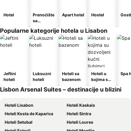
Hotel
Prenoćište
Apart hotel
Hostel
Gost
sa
doručkom
Popularne kategorije hotela u Lisabon
Jeftini
Luksuzni
Hoteli sa
Hoteli u
Spa h
hoteli
hoteli
bazenom
kojima su
dozvoljeni
Lisbon Arsenal Suites – destinacije u blizini
kućni
ljubimci
Hoteli Lisabon
Hoteli Kaskais
Hoteli Kosta de Kaparica
Hoteli Sintra
Hoteli Setubal
Hoteli Loures
Hoteli Estoril
Hoteli Montijo