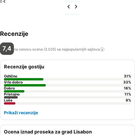
0 €
Recenzije
7,4
na osnovu ocena (3.025) sa najpopularnijih
sajtova
Recenzije gostiju
Odlično
31
%
Vrlo dobro
33
%
Dobro
16
%
Pristojno
11
%
Loše
9
%
Prikaži recenzije
Ocena iznad proseka za grad Lisabon