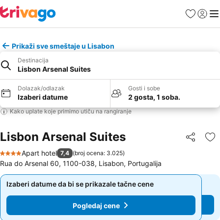
Favoriti
Prijavi
Men
Prikaži sve smeštaje u Lisabon
Destinacija
Lisbon Arsenal Suites
Dolazak/odlazak
Gosti i sobe
Izaberi datume
2 gosta, 1 soba.
Kako uplate koje primimo utiču na rangiranje
Lisbon Arsenal Suites
Deli
Do
Apart hotel
7,4
(
broj ocena: 3.025
)
4 Zvezdice
Rua do Arsenal 60, 1100-038, Lisabon, Portugalija
Izaberi datume da bi se prikazale tačne cene
Izaberi datume da bi se prikazale tačne cene
Pogledaj cene
Pogledaj cene