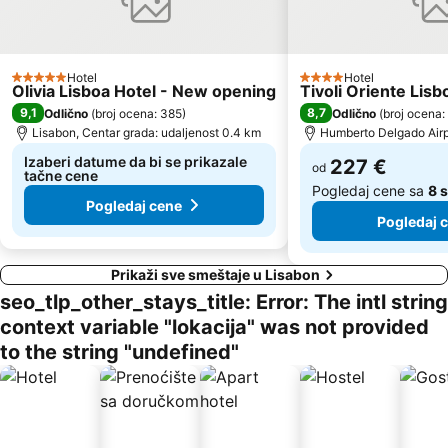
Hotel
Hotel
5 Zvezdice
4 Zvezdice
Olivia Lisboa Hotel - New opening
Tivoli Oriente Lisb
9,1
8,7
Odlično
(
broj ocena: 385
)
Odlično
(
broj ocena:
Lisabon, Centar grada: udaljenost 0.4 km
Humberto Delgado Airpo
Izaberi datume da bi se prikazale
227 €
od
tačne cene
Pogledaj cene sa
8 
Pogledaj cene
Pogledaj 
Prikaži sve smeštaje u Lisabon
seo_tlp_other_stays_title: Error: The intl string
context variable "lokacija" was not provided
to the string "undefined"