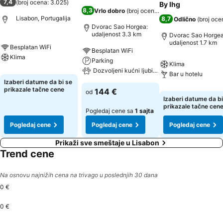
7,4
(
broj ocena: 3.025
)
By Ihg
8,3
Vrlo dobro
(
broj ocena: 9.699
)
Lisabon, Portugalija
8,7
Odlično
(
broj oce
Dvorac Sao Horgea:
udaljenost 3.3 km
Dvorac Sao Horgea
udaljenost 1.7 km
Besplatan WiFi
Besplatan WiFi
Klima
Parking
Klima
Dozvoljeni kućni ljubimci
Bar u hotelu
Izaberi datume da bi se
prikazale tačne cene
144 €
od
Izaberi datume da bi
prikazale tačne cen
Pogledaj cene sa
1 sajta
Pogledaj cene
Pogledaj cene
Pogledaj cene
Prikaži sve smeštaje u Lisabon
Trend cene
Na osnovu najnižih cena na trivago u poslednjih 30 dana
0 €
0 €