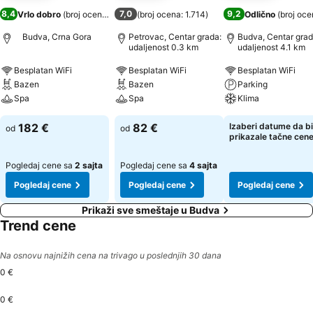
8,4
7,0
9,2
Vrlo dobro
(
broj ocena: 2.412
)
(
broj ocena: 1.714
)
Odlično
(
broj oce
Budva, Crna Gora
Petrovac, Centar grada:
Budva, Centar grad
udaljenost 0.3 km
udaljenost 4.1 km
Besplatan WiFi
Besplatan WiFi
Besplatan WiFi
Bazen
Bazen
Parking
Spa
Spa
Klima
182 €
82 €
Izaberi datume da bi
od
od
prikazale tačne cen
Pogledaj cene sa
2 sajta
Pogledaj cene sa
4 sajta
Pogledaj cene
Pogledaj cene
Pogledaj cene
Prikaži sve smeštaje u Budva
Trend cene
Na osnovu najnižih cena na trivago u poslednjih 30 dana
0 €
0 €