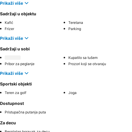
Prikaži više
Sadržaji u objektu
Kafić
Teretana
Frizer
Parking
Prikaži više
Sadržaji u sobi
Kupatilo sa tušem
Pribor za peglanje
Prozori koji se otvaraju
Prikaži više
Sportski objekti
Teren za golf
Joga
Dostupnost
Pristupačna putanja puta
Za decu
Besplatan boravak za decu