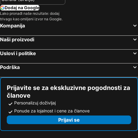
Dodaj na Google
Lako pronađi naše rezultate: dodaj
trivago kao omiljeni izvor na Google.
Kompanija
Naši proizvodi
Uslovi i politike
Podrška
Prijavite se za ekskluzivne pogodnosti za
članove
Personalizuj doživljaj
Ponude za lojalnost i cene za članove
Prijavi se