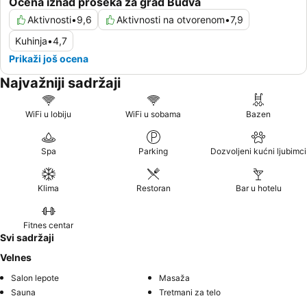
Ocena iznad proseka za grad Budva
Aktivnosti
•
9,6
Aktivnosti na otvorenom
•
7,9
Kuhinja
•
4,7
Prikaži još ocena
Najvažniji sadržaji
WiFi u lobiju
WiFi u sobama
Bazen
Spa
Parking
Dozvoljeni kućni ljubimci
Klima
Restoran
Bar u hotelu
Fitnes centar
Svi sadržaji
Velnes
Salon lepote
Masaža
Sauna
Tretmani za telo