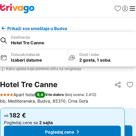
Favoriti
Prijavi
Men
Prikaži sve smeštaje u Budva
Destinacija
Hotel Tre Canne
Dolazak/odlazak
Gosti i sobe
Izaberi datume
2 gosta, 1 soba.
Kako uplate koje primimo utiču na rangiranje
Hotel Tre Canne
Deli
Do
Apart hotel
8,4
Vrlo dobro
(
broj ocena: 2.412
)
4 Zvezdice
bb, Mediteranska, Budva, 85310, Crna Gora
182 €
182 €
od
od
Pogledaj cene sa
2 sajta
Pogledaj cene sa
2 sajta
Pogledaj cene
Pogledaj cene