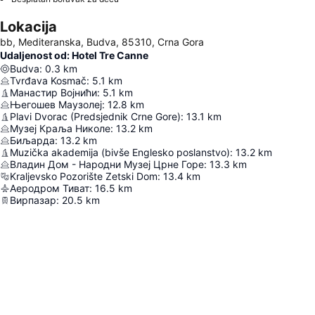
Lokacija
bb, Mediteranska, Budva, 85310, Crna Gora
Udaljenost od: Hotel Tre Canne
Budva
:
0.3
km
Tvrđava Kosmač
:
5.1
km
Манастир Војнићи
:
5.1
km
Његошев Маузолеј
:
12.8
km
Plavi Dvorac (Predsjednik Crne Gore)
:
13.1
km
Музеј Краља Николе
:
13.2
km
Биљарда
:
13.2
km
Muzička akademija (bivše Englesko poslanstvo)
:
13.2
km
Владин Дом - Народни Музеј Црне Горе
:
13.3
km
Kraljevsko Pozorište Zetski Dom
:
13.4
km
Аеродром Тиват
:
16.5
km
Вирпазар
:
20.5
km