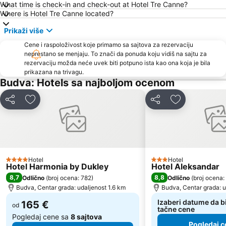
What time is check-in and check-out at Hotel Tre Canne?
Ostrvo cveća
Tivat
Where is Hotel Tre Canne located?
Crvena plaža
Waikiki
Prikaži više
Stari grad Herceg Novi
Plaža kod tunela
Cene i raspoloživost koje primamo sa sajtova za rezervaciju
Uvala Valdanos
Kamenovo
neprestano se menjaju. To znači da ponuda koju vidiš na sajtu za
rezervaciju možda neće uvek biti potpuno ista kao ona koja je bila
Kraljičina plaža
Izletište Rose
prikazana na trivagu.
Veliki Pijesak
Petrovacka Obala
Budva: Hotels sa najboljom ocenom
Plaža Miločer
Yachting Club 32
Deli
Dodati u favorite
Deli
Dodati u favo
Drobni pijesak
Lepetane
Ćorovića
Stari Grad
Sveti Toma
Plaža Mogren
Maljevik
Plaza
Hotel
Hotel
4 Zvezdice
3 Zvezdice
Hotel Harmonia by Dukley
Hotel Aleksandar
Praznik Mimoze
Žalo
8,7
8,8
Odlično
(
broj ocena: 782
)
Odlično
(
broj ocena:
Kalardovo
Almara Beach
Budva, Centar grada: udaljenost 1.6 km
Budva, Centar grada: u
Aerodrom Podgorica
Stari Bar
Izaberi datume da bi
165 €
od
tačne cene
Pogledaj cene sa
8 sajtova
Pogledaj c