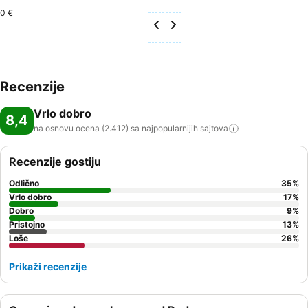
0 €
Recenzije
Vrlo dobro
8,4
na osnovu ocena (2.412) sa najpopularnijih
sajtova
Recenzije gostiju
Odlično
35
%
Vrlo dobro
17
%
Dobro
9
%
Pristojno
13
%
Loše
26
%
Prikaži recenzije