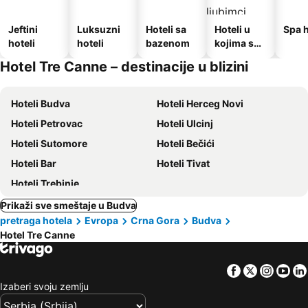
Jeftini
Luksuzni
Hoteli sa
Hoteli u
Spa h
hoteli
hoteli
bazenom
kojima su
dozvoljeni
Hotel Tre Canne – destinacije u blizini
kućni
ljubimci
Hoteli Budva
Hoteli Herceg Novi
Hoteli Petrovac
Hoteli Ulcinj
Hoteli Sutomore
Hoteli Bečići
Hoteli Bar
Hoteli Tivat
Hoteli Trebinje
Prikaži sve smeštaje u Budva
pretraga hotela
Evropa
Crna Gora
Budva
Hotel Tre Canne
Facebook
Twitter
Insta
Yo
Izaberi svoju zemlju