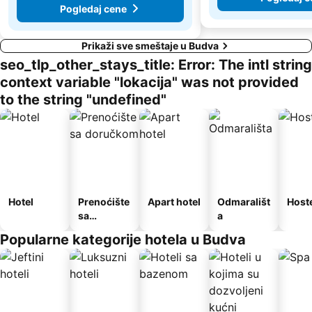
Pogledaj cene
Prikaži sve smeštaje u Budva
seo_tlp_other_stays_title: Error: The intl string
context variable "lokacija" was not provided
to the string "undefined"
Hotel
Prenoćište
Apart hotel
Odmarališt
Host
sa
a
doručkom
Popularne kategorije hotela u Budva