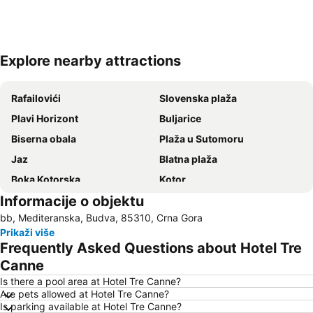
Explore nearby attractions
Proširi mapu
Rafailovići
Slovenska plaža
Plavi Horizont
Buljarice
Biserna obala
Plaža u Sutomoru
Jaz
Blatna plaža
Boka Kotorska
Kotor
Informacije o objektu
Bečićka plaža
Šetalište Pet Danica
bb, Mediteranska, Budva, 85310, Crna Gora
Seljanovo
Lučice
Prikaži više
Kraljičina plaža
Stari grad Budva
Frequently Asked Questions about Hotel Tre
Pržno
Utjeha
Canne
Porto Montenegro
Žanjice
Is there a pool area at Hotel Tre Canne?
Are pets allowed at Hotel Tre Canne?
Buljarica
Gradska plaža
Is parking available at Hotel Tre Canne?