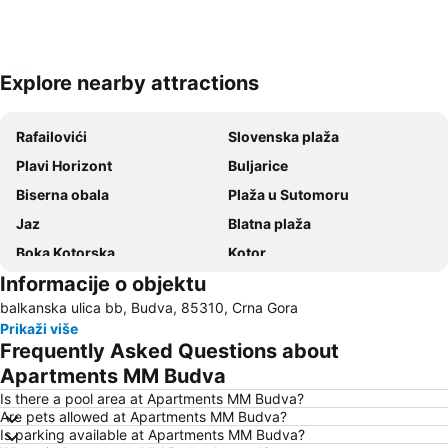
Explore nearby attractions
Proširi mapu
Rafailovići
Slovenska plaža
Plavi Horizont
Buljarice
Biserna obala
Plaža u Sutomoru
Jaz
Blatna plaža
Boka Kotorska
Kotor
Informacije o objektu
Bečićka plaža
Šetalište Pet Danica
balkanska ulica bb, Budva, 85310, Crna Gora
Seljanovo
Lučice
Prikaži više
Kraljičina plaža
Stari grad Budva
Frequently Asked Questions about
Pržno
Utjeha
Apartments MM Budva
Porto Montenegro
Žanjice
Is there a pool area at Apartments MM Budva?
Are pets allowed at Apartments MM Budva?
Buljarica
Gradska plaža
Is parking available at Apartments MM Budva?