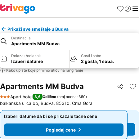
Favoriti
Prijavi
Men
Prikaži sve smeštaje u Budva
Destinacija
Apartments MM Budva
Dolazak/odlazak
Gosti i sobe
Izaberi datume
2 gosta, 1 soba.
Kako uplate koje primimo utiču na rangiranje
Apartments MM Budva
Deli
Do
Apart hotel
8,6
Odlično
(
broj ocena: 350
)
3 Zvezdice
balkanska ulica bb, Budva, 85310, Crna Gora
Izaberi datume da bi se prikazale tačne cene
Izaberi datume da bi se prikazale tačne cene
Pogledaj cene
Pogledaj cene