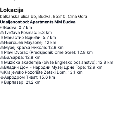
Lokacija
balkanska ulica bb, Budva, 85310, Crna Gora
Udaljenost od: Apartments MM Budva
Budva
:
0.7
km
Tvrđava Kosmač
:
5.3
km
Манастир Војнићи
:
5.7
km
Његошев Маузолеј
:
12
km
Музеј Краља Николе
:
12.8
km
Plavi Dvorac (Predsjednik Crne Gore)
:
12.8
km
Биљарда
:
12.8
km
Muzička akademija (bivše Englesko poslanstvo)
:
12.8
km
Владин Дом - Народни Музеј Црне Горе
:
12.9
km
Kraljevsko Pozorište Zetski Dom
:
13.1
km
Аеродром Тиват
:
15.6
km
Вирпазар
:
21.2
km