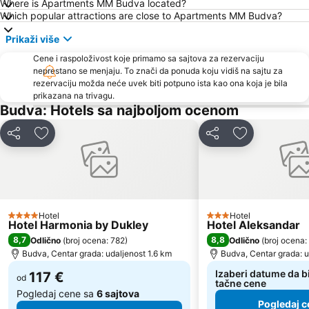
Where is Apartments MM Budva located?
Ostrvo cveća
Tivat
Which popular attractions are close to Apartments MM Budva?
Crvena plaža
Waikiki
Prikaži više
Stari grad Herceg Novi
Plaža kod tunela
Cene i raspoloživost koje primamo sa sajtova za rezervaciju
Uvala Valdanos
Kamenovo
neprestano se menjaju. To znači da ponuda koju vidiš na sajtu za
rezervaciju možda neće uvek biti potpuno ista kao ona koja je bila
Kraljičina plaža
Izletište Rose
prikazana na trivagu.
Veliki Pijesak
Petrovacka Obala
Budva: Hotels sa najboljom ocenom
Plaža Miločer
Yachting Club 32
Deli
Dodati u favorite
Deli
Dodati u favo
Drobni pijesak
Lepetane
Ćorovića
Sveti Toma
Plaža Mogren
Maljevik
Plaza
Praznik Mimoze
Hotel
Hotel
4 Zvezdice
3 Zvezdice
Hotel Harmonia by Dukley
Hotel Aleksandar
Žalo
Kalardovo
8,7
8,8
Odlično
(
broj ocena: 782
)
Odlično
(
broj ocena:
Almara Beach
Aerodrom Podgorica
Budva, Centar grada: udaljenost 1.6 km
Budva, Centar grada: u
Stari Bar
Luka Bar
Izaberi datume da bi
117 €
od
tačne cene
Pogledaj cene sa
6 sajtova
Pogledaj c