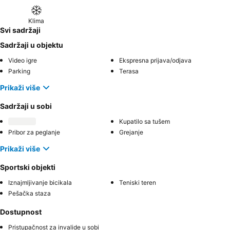
Klima
Svi sadržaji
Sadržaji u objektu
Video igre
Ekspresna prijava/odjava
Parking
Terasa
Prikaži više
Sadržaji u sobi
Kupatilo sa tušem
Pribor za peglanje
Grejanje
Prikaži više
Sportski objekti
Iznajmljivanje bicikala
Teniski teren
Pešačka staza
Dostupnost
Pristupačnost za invalide u sobi