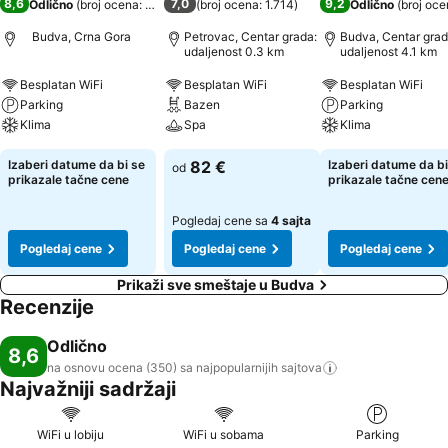
8,6
7,0
9,2
Odlično
(
broj ocena: 350
)
(
broj ocena: 1.714
)
Odlično
(
broj oce
Budva, Crna Gora
Petrovac, Centar grada:
Budva, Centar grad
udaljenost 0.3 km
udaljenost 4.1 km
Besplatan WiFi
Besplatan WiFi
Besplatan WiFi
Parking
Bazen
Parking
Klima
Spa
Klima
Izaberi datume da bi se
82 €
Izaberi datume da bi
od
prikazale tačne cene
prikazale tačne cen
Pogledaj cene sa
4 sajta
Pogledaj cene
Pogledaj cene
Pogledaj cene
Prikaži sve smeštaje u Budva
Recenzije
Odlično
8,6
na osnovu ocena (350) sa najpopularnijih
sajtova
Najvažniji sadržaji
WiFi u lobiju
WiFi u sobama
Parking