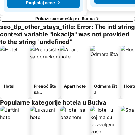
Pogledaj cene
Prikaži sve smeštaje u Budva
seo_tlp_other_stays_title: Error: The intl string
context variable "lokacija" was not provided
to the string "undefined"
Hotel
Prenoćište
Apart hotel
Odmarališt
Host
sa
a
doručkom
Popularne kategorije hotela u Budva