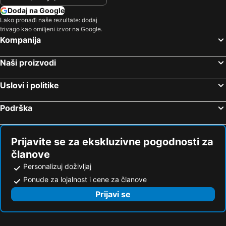
Dodaj na Google
Lako pronađi naše rezultate: dodaj
trivago kao omiljeni izvor na Google.
Kompanija
Naši proizvodi
Uslovi i politike
Podrška
Prijavite se za ekskluzivne pogodnosti za
članove
Personalizuj doživljaj
Ponude za lojalnost i cene za članove
Prijavi se