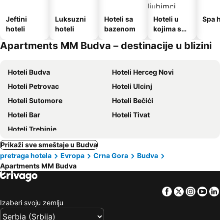
Jeftini
Luksuzni
Hoteli sa
Hoteli u
Spa h
hoteli
hoteli
bazenom
kojima su
dozvoljeni
Apartments MM Budva – destinacije u blizini
kućni
ljubimci
Hoteli Budva
Hoteli Herceg Novi
Hoteli Petrovac
Hoteli Ulcinj
Hoteli Sutomore
Hoteli Bečići
Hoteli Bar
Hoteli Tivat
Hoteli Trebinje
Prikaži sve smeštaje u Budva
pretraga hotela
Evropa
Crna Gora
Budva
Apartments MM Budva
Facebook
Twitter
Insta
Yo
Izaberi svoju zemlju