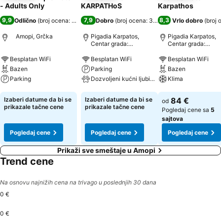
- Adults Only
KARPATHoS
Karpathos
9,9
7,9
8,3
Odlično
(
broj ocena: 714
)
Dobro
(
broj ocena: 334
)
Vrlo dobro
(
broj 
Amopi, Grčka
Pigadia Karpatos,
Pigadia Karpatos,
Centar grada:
Centar grada:
udaljenost 1.3 km
udaljenost 0.2 km
Besplatan WiFi
Besplatan WiFi
Besplatan WiFi
Bazen
Parking
Bazen
Parking
Dozvoljeni kućni ljubimci
Klima
Pogledaj cene
Pogledaj cene
Pogledaj cene
Izaberi datume da bi se
Izaberi datume da bi se
84 €
od
prikazale tačne cene
prikazale tačne cene
Pogledaj cene sa
5
sajtova
Pogledaj cene
Pogledaj cene
Pogledaj cene
Prikaži sve smeštaje u Amopi
Trend cene
Na osnovu najnižih cena na trivago u poslednjih 30 dana
0 €
0 €