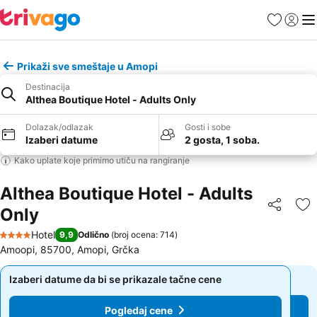
Favoriti
Prijavi
Men
Prikaži sve smeštaje u Amopi
Destinacija
Althea Boutique Hotel - Adults Only
Dolazak/odlazak
Gosti i sobe
Izaberi datume
2 gosta, 1 soba.
Kako uplate koje primimo utiču na rangiranje
Althea Boutique Hotel - Adults
Only
Deli
Do
Hotel
9,9
Odlično
(
broj ocena: 714
)
4 Zvezdice
Amoopi, 85700, Amopi, Grčka
Izaberi datume da bi se prikazale tačne cene
Izaberi datume da bi se prikazale tačne cene
Pogledaj cene
Pogledaj cene