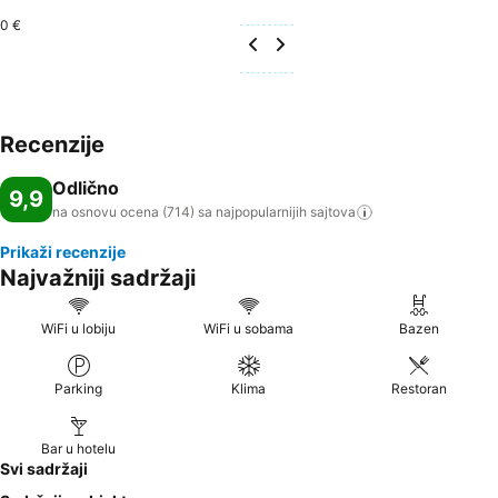
0 €
Recenzije
Odlično
9,9
na osnovu ocena (714) sa najpopularnijih
sajtova
Prikaži recenzije
Najvažniji sadržaji
WiFi u lobiju
WiFi u sobama
Bazen
Parking
Klima
Restoran
Bar u hotelu
Svi sadržaji