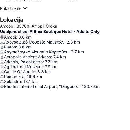
Prikaži više
Lokacija
Amoopi, 85700, Amopi, Grčka
Udaljenost od: Althea Boutique Hotel - Adults Only
Amopi
:
0.6
km
Λαογραφικό Μουσείο Μενετών
:
2.8
km
Platon
:
3.6
km
Αρχαιολογικό Μουσείο Καρπάθου
:
3.7
km
Acropolis Ancient Arkasa
:
7.4
km
Arkésia, Paleókastro
:
7.7
km
Agricultural Museum
:
7.9
km
Castle Of Aperio
:
8.3
km
Roman Era
:
16.6
km
Sokastro
:
18.1
km
Rhodes International Airport, "Diagoras"
:
130.7
km