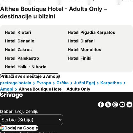
Althea Boutique Hotel - Adults Only –
destinacije u blizini
Hoteli Kiotari
Hoteli Pigadia Karpatos
Hoteli Đenadio
Hoteli Diafani
Hoteli Zakros
Hoteli Monolitos
Hoteli Palekastro
Hoteli Finiki
Hoteli Halki - Niborio
Prikaži sve smeštaje u Amopi
pretraga hotela
Evropa
Grčka
Južni Egej
Karpathos
Amopi
Althea Boutique Hotel - Adults Only
Facebook
Twitter
Insta
Yo
Izaberi svoju zemlju
Dodaj na Google