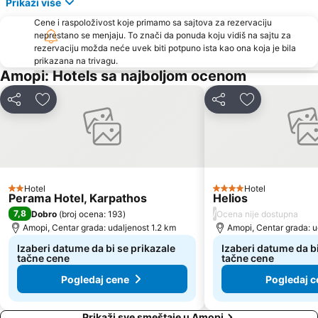
Prikaži više
Cene i raspoloživost koje primamo sa sajtova za rezervaciju
neprestano se menjaju. To znači da ponuda koju vidiš na sajtu za
rezervaciju možda neće uvek biti potpuno ista kao ona koja je bila
prikazana na trivagu.
Amopi: Hotels sa najboljom ocenom
Deli
Dodati u favorite
Deli
Dodati u favo
Hotel
Hotel
2 Zvezdice
4 Zvezdice
Perama Hotel, Karpathos
Helios
7,8
/
Dobro
(
broj ocena: 193
)
Ocena nije dostupna
Amopi, Centar grada: udaljenost 1.2 km
Amopi, Centar grada: u
Izaberi datume da bi se prikazale
Izaberi datume da bi
tačne cene
tačne cene
Pogledaj cene
Pogledaj c
Prikaži sve smeštaje u Amopi