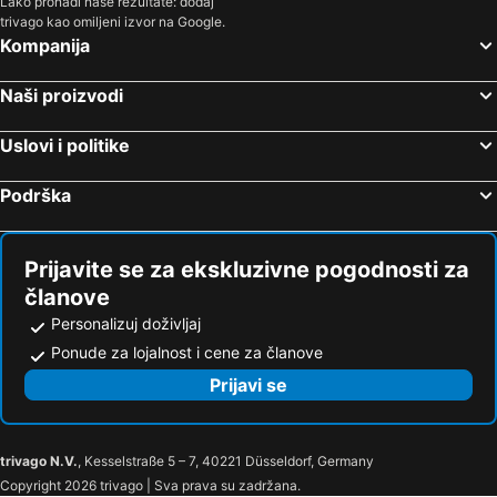
Lako pronađi naše rezultate: dodaj
trivago kao omiljeni izvor na Google.
Kompanija
Naši proizvodi
Uslovi i politike
Podrška
Prijavite se za ekskluzivne pogodnosti za
članove
Personalizuj doživljaj
Ponude za lojalnost i cene za članove
Prijavi se
trivago N.V.
, Kesselstraße 5 – 7, 40221 Düsseldorf, Germany
Copyright 2026 trivago | Sva prava su zadržana.