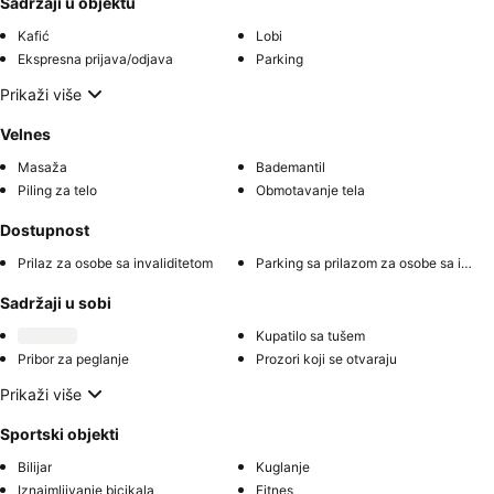
Sadržaji u objektu
Kafić
Lobi
Ekspresna prijava/odjava
Parking
Prikaži više
Velnes
Masaža
Bademantil
Piling za telo
Obmotavanje tela
Dostupnost
Prilaz za osobe sa invaliditetom
Parking sa prilazom za osobe sa invaliditetom
Sadržaji u sobi
Kupatilo sa tušem
Pribor za peglanje
Prozori koji se otvaraju
Prikaži više
Sportski objekti
Bilijar
Kuglanje
Iznajmljivanje bicikala
Fitnes