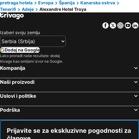
pretraga hotela
Evropa
Španija
Kanarska ostrva
Tenerifi
Adeje
Alexandre Hotel Troya
Facebook
Twitter
Insta
Yo
Izaberi svoju zemlju
Dodaj na Google
Lako pronađi naše rezultate: dodaj
trivago kao omiljeni izvor na Google.
Kompanija
Naši proizvodi
Uslovi i politike
Podrška
Prijavite se za ekskluzivne pogodnosti za
članove