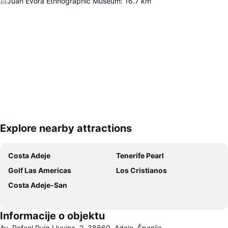
Juan Évora Ethnographic Museum
:
16.7
km
Explore nearby attractions
Proširi mapu
Costa Adeje
Tenerife Pearl
Golf Las Americas
Los Cristianos
Costa Adeje-San
Informacije o objektu
Av. Rafael Puig Lluvina, 2, 38660, Adeje, Španija