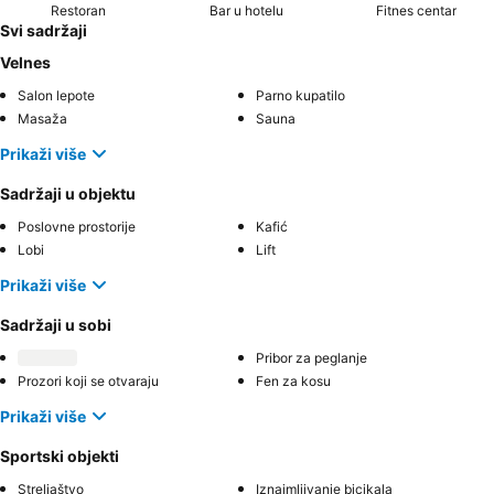
Restoran
Bar u hotelu
Fitnes centar
Svi sadržaji
Velnes
Salon lepote
Parno kupatilo
Masaža
Sauna
Prikaži više
Sadržaji u objektu
Poslovne prostorije
Kafić
Lobi
Lift
Prikaži više
Sadržaji u sobi
Pribor za peglanje
Prozori koji se otvaraju
Fen za kosu
Prikaži više
Sportski objekti
Streljaštvo
Iznajmljivanje bicikala