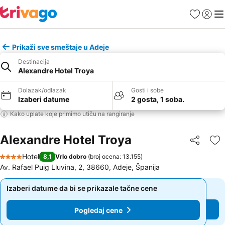
Favoriti
Prijavi
Men
Prikaži sve smeštaje u Adeje
Destinacija
Alexandre Hotel Troya
Dolazak/odlazak
Gosti i sobe
Izaberi datume
2 gosta, 1 soba.
Kako uplate koje primimo utiču na rangiranje
Alexandre Hotel Troya
Deli
Do
Hotel
8,1
Vrlo dobro
(
broj ocena: 13.155
)
4 Zvezdice
Av. Rafael Puig Lluvina, 2, 38660, Adeje, Španija
Izaberi datume da bi se prikazale tačne cene
Izaberi datume da bi se prikazale tačne cene
Pogledaj cene
Pogledaj cene