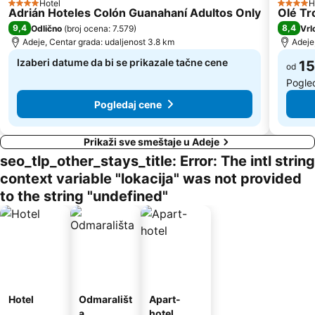
Hotel
H
4 Zvezdice
4 Zvezd
Adrián Hoteles Colón Guanahaní Adultos Only
Olé Tr
9,4
8,4
Odlično
(
broj ocena: 7.579
)
Vrl
Adeje, Centar grada: udaljenost 3.8 km
Adeje
Izaberi datume da bi se prikazale tačne cene
15
od
Pogle
Pogledaj cene
Prikaži sve smeštaje u Adeje
seo_tlp_other_stays_title: Error: The intl string
context variable "lokacija" was not provided
to the string "undefined"
Hotel
Odmarališt
Apart-
a
hotel