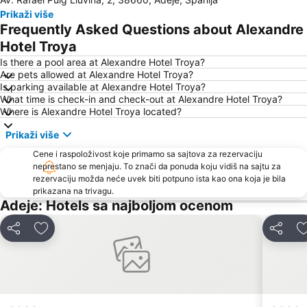
Prikaži više
Frequently Asked Questions about Alexandre
Hotel Troya
Is there a pool area at Alexandre Hotel Troya?
Are pets allowed at Alexandre Hotel Troya?
Is parking available at Alexandre Hotel Troya?
What time is check-in and check-out at Alexandre Hotel Troya?
Where is Alexandre Hotel Troya located?
Prikaži više
Cene i raspoloživost koje primamo sa sajtova za rezervaciju
neprestano se menjaju. To znači da ponuda koju vidiš na sajtu za
rezervaciju možda neće uvek biti potpuno ista kao ona koja je bila
prikazana na trivagu.
Adeje: Hotels sa najboljom ocenom
Deli
Dodati u favorite
Deli