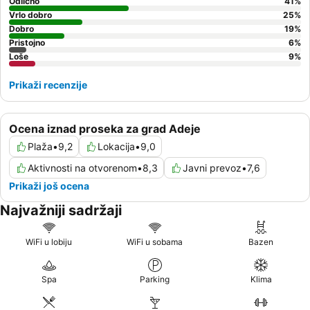
Odlično
41
%
Vrlo dobro
25
%
Dobro
19
%
Pristojno
6
%
Loše
9
%
Prikaži recenzije
Ocena iznad proseka za grad Adeje
Plaža
•
9,2
Lokacija
•
9,0
Aktivnosti na otvorenom
•
8,3
Javni prevoz
•
7,6
Prikaži još ocena
Najvažniji sadržaji
WiFi u lobiju
WiFi u sobama
Bazen
Spa
Parking
Klima