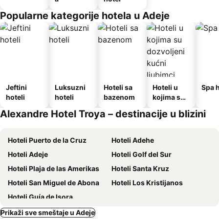
Popularne kategorije hotela u Adeje
Jeftini
Luksuzni
Hoteli sa
Hoteli u
Spa h
hoteli
hoteli
bazenom
kojima su
dozvoljeni
Alexandre Hotel Troya – destinacije u blizini
kućni
ljubimci
Hoteli Puerto de la Cruz
Hoteli Adehe
Hoteli Adeje
Hoteli Golf del Sur
Hoteli Plaja de las Amerikas
Hoteli Santa Kruz
Hoteli San Miguel de Abona
Hoteli Los Kristijanos
Hoteli Guía de Isora
Prikaži sve smeštaje u Adeje