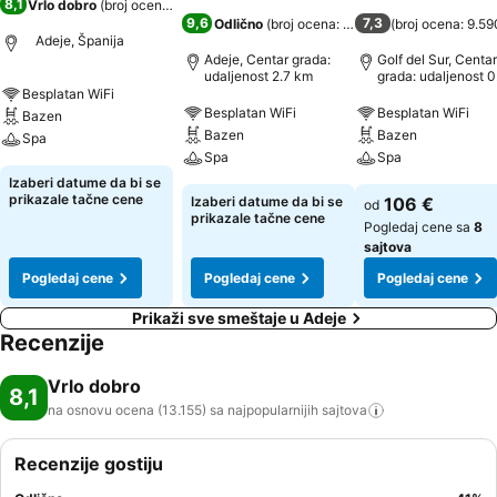
8,1
Vrlo dobro
(
broj ocena: 13.155
)
9,6
7,3
Odlično
(
broj ocena: 2.262
)
(
broj ocena: 9.59
Adeje, Španija
Adeje, Centar grada:
Golf del Sur, Centar
udaljenost 2.7 km
grada: udaljenost 0
km
Besplatan WiFi
Besplatan WiFi
Besplatan WiFi
Bazen
Bazen
Bazen
Spa
Spa
Spa
Izaberi datume da bi se
prikazale tačne cene
Izaberi datume da bi se
106 €
od
prikazale tačne cene
Pogledaj cene sa
8
sajtova
Pogledaj cene
Pogledaj cene
Pogledaj cene
Prikaži sve smeštaje u Adeje
Recenzije
Vrlo dobro
8,1
na osnovu ocena (13.155) sa najpopularnijih
sajtova
Recenzije gostiju