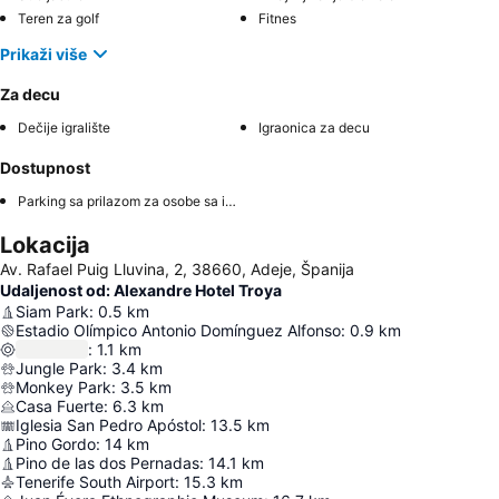
Teren za golf
Fitnes
Prikaži više
Za decu
Dečije igralište
Igraonica za decu
Dostupnost
Parking sa prilazom za osobe sa invaliditetom
Lokacija
Av. Rafael Puig Lluvina, 2, 38660, Adeje, Španija
Udaljenost od: Alexandre Hotel Troya
Siam Park
:
0.5
km
Estadio Olímpico Antonio Domínguez Alfonso
:
0.9
km
:
1.1
km
Jungle Park
:
3.4
km
Monkey Park
:
3.5
km
Casa Fuerte
:
6.3
km
Iglesia San Pedro Apóstol
:
13.5
km
Pino Gordo
:
14
km
Pino de las dos Pernadas
:
14.1
km
Tenerife South Airport
:
15.3
km