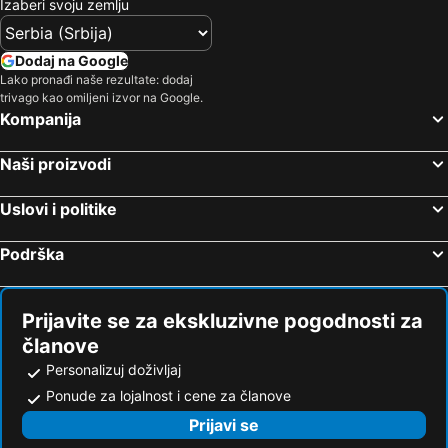
Izaberi svoju zemlju
Dodaj na Google
Lako pronađi naše rezultate: dodaj
trivago kao omiljeni izvor na Google.
Kompanija
Naši proizvodi
Uslovi i politike
Podrška
Prijavite se za ekskluzivne pogodnosti za
članove
Personalizuj doživljaj
Ponude za lojalnost i cene za članove
Prijavi se