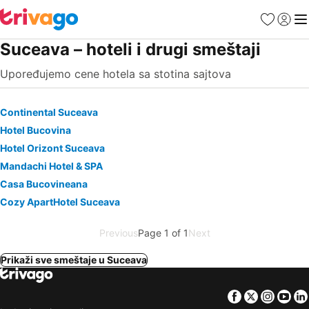
Favoriti
Prijavi
Men
Suceava – hoteli i drugi smeštaji
Upoređujemo cene hotela sa stotina sajtova
Continental Suceava
Hotel Bucovina
Hotel Orizont Suceava
Mandachi Hotel & SPA
Casa Bucovineana
Cozy ApartHotel Suceava
Previous
Page 1 of 1
Next
Prikaži sve smeštaje u Suceava
Facebook
Twitter
Insta
Yo