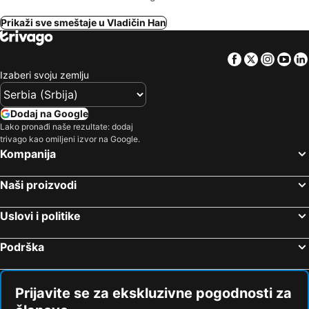
Prikaži sve smeštaje u Vladičin Han
Facebook
Twitter
Insta
Yo
Izaberi svoju zemlju
Dodaj na Google
Lako pronađi naše rezultate: dodaj
trivago kao omiljeni izvor na Google.
Kompanija
Naši proizvodi
Uslovi i politike
Podrška
Prijavite se za ekskluzivne pogodnosti za