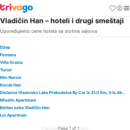
Favoriti
Prijavi
Men
Vladičin Han – hoteli i drugi smeštaji
Upoređujemo cene hotela sa stotina sajtova
Džep
Fontana
Villa Grazia
Turist
Mm Narcis
Konak Han
Distance Vlasinsko Lake Prekodolce By Car Is 31.0 Km, It Is About 41 Mins Drive
Miselin Apartmani
BoHan sobe Vladičin Han
Lin Apartman
Previous
Page 1 of 1
Next