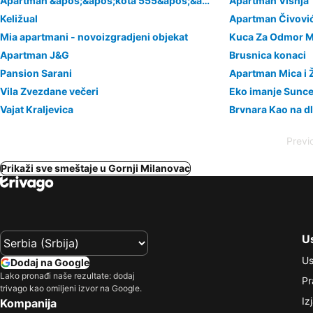
Apartman &apos;&apos;kota 555&apos;&apos;
Apartman Visnja
Keližual
Apartman Čivovi
Mia apartmani - novoizgradjeni objekat
Kuca Za Odmor M
Apartman J&G
Brusnica konaci
Pansion Sarani
Apartman Mica i 
Vila Zvezdane večeri
Eko imanje Sunce
Vajat Kraljevica
Brvnara Kao na d
Previ
Prikaži sve smeštaje u Gornji Milanovac
Us
Us
Dodaj na Google
Lako pronađi naše rezultate: dodaj
Pr
trivago kao omiljeni izvor na Google.
Iz
Kompanija