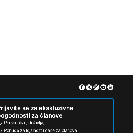
Facebook
Twitter
Instagram
Youtube
Linkedin
rijavite se za ekskluzivne
pogodnosti za članove
Personalizuj doživljaj
Ponude za lojalnost i cene za članove