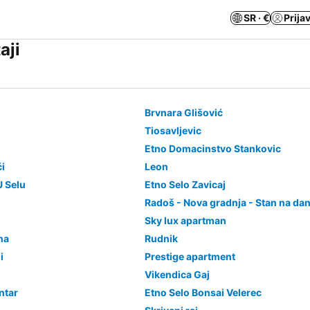
SR · €
Prija
aji
Brvnara Glišović
Tiosavljevic
Etno Domacinstvo Stankovic
ći
Leon
 Selu
Etno Selo Zavicaj
Radoš - Nova gradnja - Stan na da
Sky lux apartman
na
Rudnik
i
Prestige apartment
Vikendica Gaj
ntar
Etno Selo Bonsai Velerec