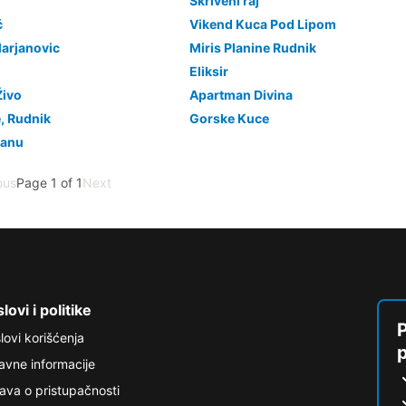
Skriveni raj
ć
Vikend Kuca Pod Lipom
arjanovic
Miris Planine Rudnik
Eliksir
Živo
Apartman Divina
, Rudnik
Gorske Kuce
lanu
ous
Page 1 of 1
Next
lovi i politike
P
lovi korišćenja
avne informacije
java o pristupačnosti