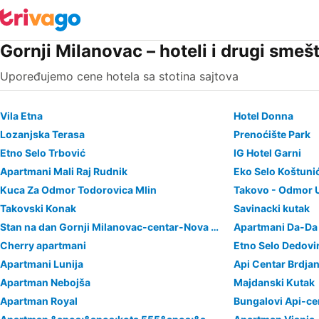
Gornji Milanovac – hoteli i drugi smešt
Upoređujemo cene hotela sa stotina sajtova
Vila Etna
Hotel Donna
Lozanjska Terasa
Prenoćište Park
Etno Selo Trbović
IG Hotel Garni
Apartmani Mali Raj Rudnik
Eko Selo Koštuni
Kuca Za Odmor Todorovica Mlin
Takovo - Odmor U
Takovski Konak
Savinacki kutak
Stan na dan Gornji Milanovac-centar-Nova gradnja
Apartmani Da-Da
Cherry apartmani
Etno Selo Dedovi
Apartmani Lunija
Api Centar Brdjan
Apartman Nebojša
Majdanski Kutak
Apartman Royal
Bungalovi Api-ce