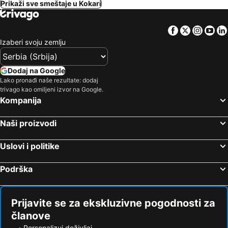
Prikaži sve smeštaje u Kokari
Facebook
Twitter
Insta
Yo
Izaberi svoju zemlju
Dodaj na Google
Lako pronađi naše rezultate: dodaj
trivago kao omiljeni izvor na Google.
Kompanija
Naši proizvodi
Uslovi i politike
Podrška
Prijavite se za ekskluzivne pogodnosti za
članove
Personalizuj doživljaj