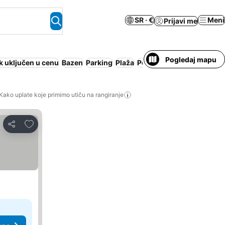
SR · €
Meni
Prijavi me
Pogledaj mapu
 uključen u cenu
Bazen
Parking
Plaža
Polupansion
Kako uplate koje primimo utiču na rangiranje
Dodati u favorite
Deli