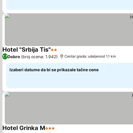
Hotel "Srbija Tis"
2 Zvezdice
Pogledaj cene
Dobro
(broj ocena: 1.942)
7,7
Centar grada: udaljenost 1.1 km
Izaberi datume da bi se prikazale tačne cene
Hotel Grinka M
3 Zvezdice
Pogledaj cene