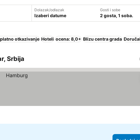
Dolazak/odlazak
Gosti i sobe
Izaberi datume
2 gosta, 1 soba.
platno otkazivanje
Hoteli
ocena: 8,0+
Blizu centra grada
Doručak
r, Srbija