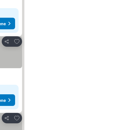
ene
Dodati u favorite
Deli
ene
Dodati u favorite
Deli