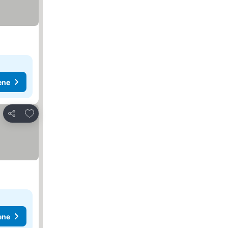
ene
Dodati u favorite
Deli
ene