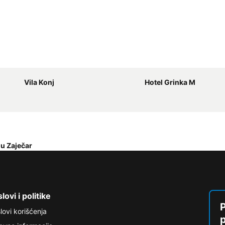
Vila Konj
Hotel Grinka M
du Zaječar
lovi i politike
P
lovi korišćenja