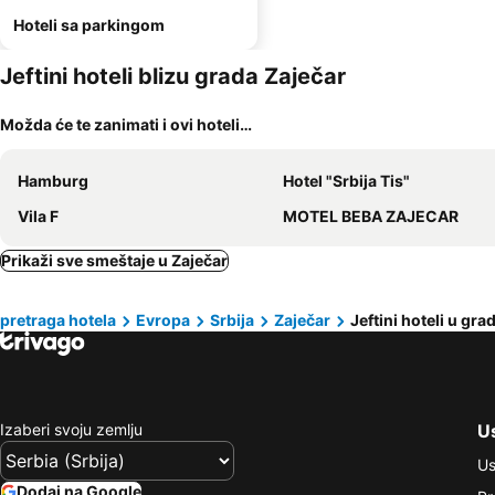
Hoteli sa parkingom
Jeftini hoteli blizu grada Zaječar
Možda će te zanimati i ovi hoteli…
Hamburg
Hotel "Srbija Tis"
Vila F
MOTEL BEBA ZAJECAR
Prikaži sve smeštaje u Zaječar
pretraga hotela
Evropa
Srbija
Zaječar
Jeftini hoteli u gra
Izaberi svoju zemlju
Us
Us
Dodaj na Google