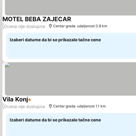
MOTEL BEBA ZAJECAR
Pogledaj cene
Ocena nije dostupna
/
Centar grada: udaljenost 0.8 km
Izaberi datume da bi se prikazale tačne cene
Vila Konj
1 Zvezdice
Pogledaj cene
Ocena nije dostupna
/
Centar grada: udaljenost 1.1 km
Izaberi datume da bi se prikazale tačne cene