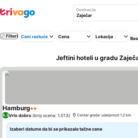
Destinacija
Filteri
Ceni rastuće
Cena
Lokacija
Bes
Jeftini hoteli u gradu Zaječa
Hamburg
2 Zvezdice
Pogledaj cene
Vrlo dobro
(broj ocena: 1.013)
8,3
Centar grada: udaljenost 1.2 km
Izaberi datume da bi se prikazale tačne cene