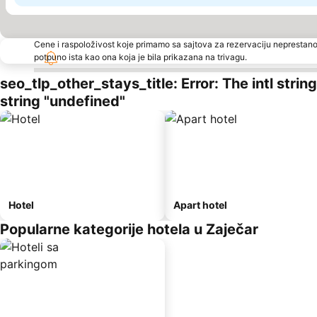
Cene i raspoloživost koje primamo sa sajtova za rezervaciju neprestano
potpuno ista kao ona koja je bila prikazana na trivagu.
seo_tlp_other_stays_title: Error: The intl stri
string "undefined"
Hotel
Apart hotel
Popularne kategorije hotela u Zaječar