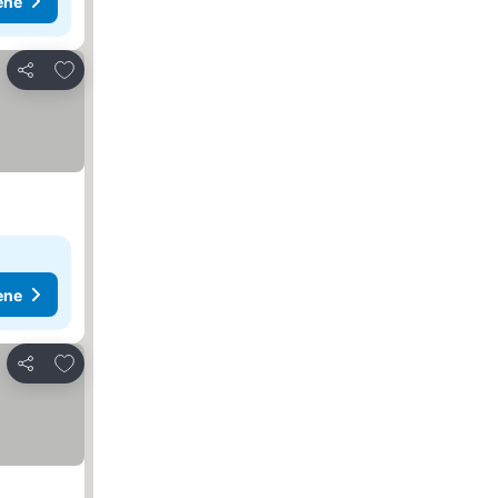
ene
Dodati u favorite
Deli
ene
Dodati u favorite
Deli