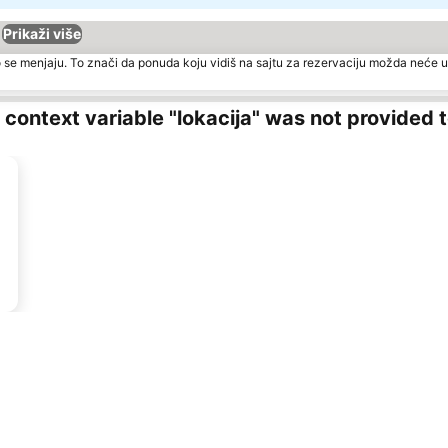
Prikaži više
 se menjaju. To znači da ponuda koju vidiš na sajtu za rezervaciju možda neće u
ng context variable "lokacija" was not provided 