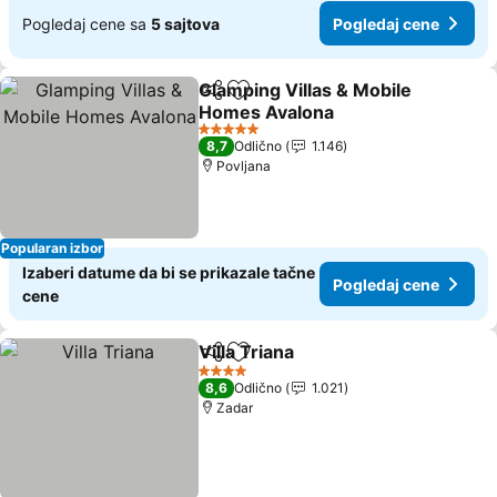
Pogledaj cene sa
5 sajtova
Pogledaj cene
Glamping Villas & Mobile
Deli
Dodati u favorite
Homes Avalona
5 Zvezdice
8,7
Odlično
1.146
Povljana
Popularan izbor
Izaberi datume da bi se prikazale tačne
Pogledaj cene
cene
Villa Triana
Deli
Dodati u favorite
4 Zvezdice
8,6
Odlično
1.021
Zadar