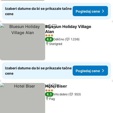
Izaberi datume da bi se prikazale tačne
Pogledaj cene
cene
Bluesun Holiday Village
Deli
Dodati u favorite
Alan
3 Zvezdice
8,8
Odlično
1.236
Starigrad
Izaberi datume da bi se prikazale tačne
Pogledaj cene
cene
Hotel Biser
Deli
Dodati u favorite
3 Zvezdice
8,3
Vrlo dobro
553
Pag