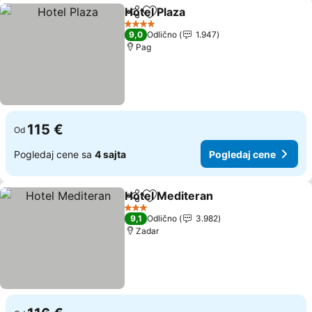
Hotel Plaza
Deli
Dodati u favorite
4 Zvezdice
9,0
Odlično
1.947
Pag
115 €
Od
Pogledaj cene sa
4 sajta
Pogledaj cene
Hotel Mediteran
Deli
Dodati u favorite
3 Zvezdice
9,1
Odlično
3.982
Zadar