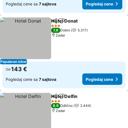
Pogledaj cene sa
7 sajtova
Pogledaj cene
Hotel Donat
Deli
Dodati u favorite
3 Zvezdice
7,6
Dobro
5.317
Zadar
Popularan izbor
143 €
Od
Pogledaj cene sa
7 sajtova
Pogledaj cene
Hotel Delfin
Deli
Dodati u favorite
3 Zvezdice
8,9
Odlično
2.444
Zadar