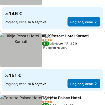
146 €
Od
Pogledaj cene sa
5 sajtova
Pogledaj cene
Ilirija Resort Hotel Kornati
Deli
Dodati u favorite
4 Zvezdice
8,1
Vrlo dobro
1.801
Biograd na Moru
151 €
Od
Pogledaj cene sa
5 sajtova
Pogledaj cene
Torretta Palace Hotel
Deli
Dodati u favorite
4 Zvezdice