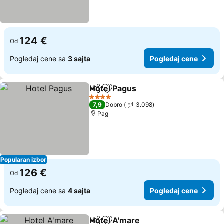
124 €
Od
Pogledaj cene sa
3 sajta
Pogledaj cene
Hotel Pagus
Deli
Dodati u favorite
4 Zvezdice
7,9
Dobro
3.098
Pag
Popularan izbor
126 €
Od
Pogledaj cene sa
4 sajta
Pogledaj cene
Hotel A'mare