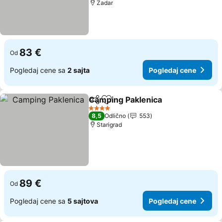
Zadar
83 €
Od
Pogledaj cene sa
2 sajta
Pogledaj cene
Camping Paklenica
Deli
Dodati u favorite
4 Zvezdice
8,5
Odlično
553
Starigrad
89 €
Od
Pogledaj cene sa
5 sajtova
Pogledaj cene