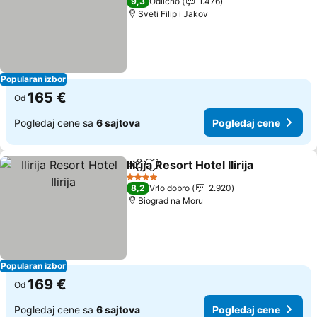
9,3
Odlično
1.476
Sveti Filip i Jakov
Popularan izbor
165 €
Od
Pogledaj cene sa
6 sajtova
Pogledaj cene
Ilirija Resort Hotel Ilirija
Deli
Dodati u favorite
4 Zvezdice
8,2
Vrlo dobro
2.920
Biograd na Moru
Popularan izbor
169 €
Od
Pogledaj cene sa
6 sajtova
Pogledaj cene