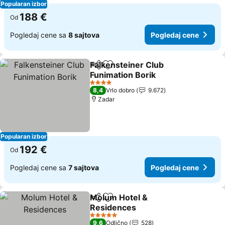
Popularan izbor
188 €
Od
Pogledaj cene sa
8 sajtova
Pogledaj cene
Falkensteiner Club
Deli
Dodati u favorite
Funimation Borik
4 Zvezdice
8,4
Vrlo dobro
9.672
Zadar
Popularan izbor
192 €
Od
Pogledaj cene sa
7 sajtova
Pogledaj cene
Molum Hotel &
Deli
Dodati u favorite
Residences
5 Zvezdice
9,6
Odlično
528