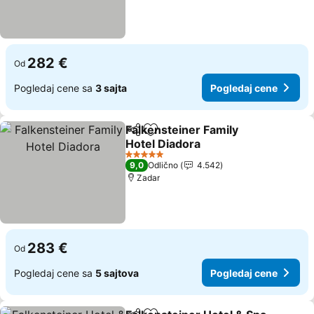
282 €
Od
Pogledaj cene sa
3 sajta
Pogledaj cene
Falkensteiner Family
Deli
Dodati u favorite
Hotel Diadora
5 Zvezdice
9,0
Odlično
4.542
Zadar
283 €
Od
Pogledaj cene sa
5 sajtova
Pogledaj cene