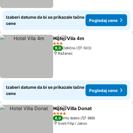
Izaberi datume da bi se prikazale tačne
Pogledaj cene
cene
Hotel Vila 4m
Deli
Dodati u favorite
3 Zvezdice
9,0
Odlično
503
Ražanac
Izaberi datume da bi se prikazale tačne
Pogledaj cene
cene
Hotel Villa Donat
Deli
Dodati u favorite
4 Zvezdice
8,0
Vrlo dobro
989
Sveti Filip i Jakov