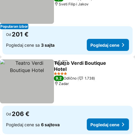
Sveti Filip i Jakov
Popularan izbor
201 €
Od
Pogledaj cene sa
3 sajta
Pogledaj cene
Teatro Verdi Boutique
Deli
Dodati u favorite
Hotel
4 Zvezdice
9,2
Odlično
1.738
Zadar
206 €
Od
Pogledaj cene sa
6 sajtova
Pogledaj cene