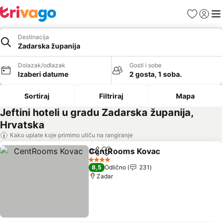
Favoriti
Prijavi
Men
Destinacija
Zadarska županija
Dolazak/odlazak
Gosti i sobe
Izaberi datume
2 gosta, 1 soba.
Sortiraj
Filtriraj
Mapa
Jeftini hoteli u gradu Zadarska županija,
Hrvatska
Kako uplate koje primimo utiču na rangiranje
CentRooms Kovac
Deli
Dodati u favorite
4 Zvezdice
8,5
Odlično
231
Zadar