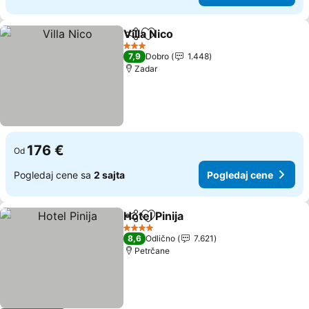
Villa Nico
Deli
Dodati u favorite
3 Zvezdice
7,9
Dobro
1.448
Zadar
176 €
Od
Pogledaj cene sa
2 sajta
Pogledaj cene
Hotel Pinija
Deli
Dodati u favorite
4 Zvezdice
8,6
Odlično
7.621
Petrčane