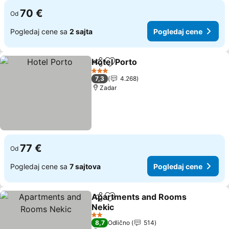
70 €
Od
Pogledaj cene sa
2 sajta
Pogledaj cene
Hotel Porto
Deli
Dodati u favorite
3 Zvezdice
7,3
4.268
Zadar
77 €
Od
Pogledaj cene sa
7 sajtova
Pogledaj cene
Apartments and Rooms
Deli
Dodati u favorite
Nekic
2 Zvezdice
8,7
Odlično
514