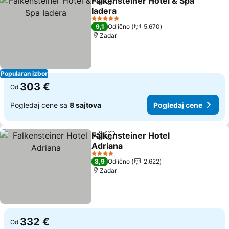
Falkensteiner Hotel & Spa
Deli
Dodati u favorite
Iadera
5 Zvezdice
9,1
Odlično
5.670
Zadar
Popularan izbor
303 €
Od
Pogledaj cene sa
8 sajtova
Pogledaj cene
Falkensteiner Hotel
Deli
Dodati u favorite
Adriana
4 Zvezdice
8,9
Odlično
2.622
Zadar
332 €
Od