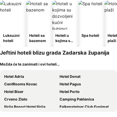
Luksuzni
Hoteli sa
Hoteli u
Spa hoteli
Hotel
hoteli
bazenom
kojima su
plaži
dozvoljeni
kućni
Jeftini hoteli blizu grada Zadarska županija
ljubimci
Možda će te zanimati i ovi hoteli…
Hotel Adria
Hotel Donat
CentRooms Kovac
Hotel Pagus
Hotel Biser
Hotel Porto
Crveno Zlato
Camping Paklenica
Ilirija Resort Hotel Ilirija
Falkensteiner Club Funimation Borik
Hotel A'mare
Hotel Pinija