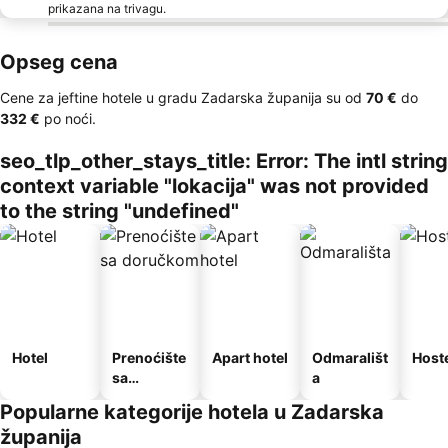
prikazana na trivagu.
Opseg cena
Cene za jeftine hotele u gradu Zadarska županija su od
‎70 €
do
‎332 €
po noći.
seo_tlp_other_stays_title: Error: The intl string
context variable "lokacija" was not provided
to the string "undefined"
Hotel
Prenoćište
Apart hotel
Odmarališt
Host
sa
a
doručkom
Popularne kategorije hotela u Zadarska
županija