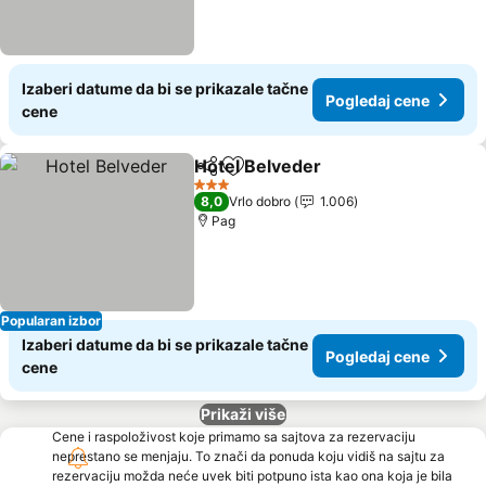
Izaberi datume da bi se prikazale tačne
Pogledaj cene
cene
Hotel Belveder
Deli
Dodati u favorite
3 Zvezdice
8,0
Vrlo dobro
1.006
Pag
Popularan izbor
Izaberi datume da bi se prikazale tačne
Pogledaj cene
cene
Prikaži više
Cene i raspoloživost koje primamo sa sajtova za rezervaciju
neprestano se menjaju. To znači da ponuda koju vidiš na sajtu za
rezervaciju možda neće uvek biti potpuno ista kao ona koja je bila