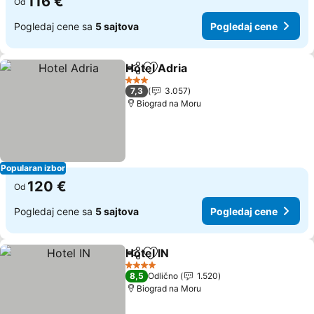
116 €
Od
Pogledaj cene sa
5 sajtova
Pogledaj cene
Hotel Adria
Deli
Dodati u favorite
3 Zvezdice
7,3
3.057
Biograd na Moru
Popularan izbor
120 €
Od
Pogledaj cene sa
5 sajtova
Pogledaj cene
Hotel IN
Deli
Dodati u favorite
4 Zvezdice
8,5
Odlično
1.520
Biograd na Moru