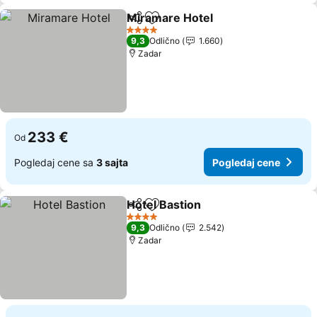
Miramare Hotel
Deli
Dodati u favorite
4 Zvezdice
9,3
Odlično
1.660
Zadar
233 €
Od
Pogledaj cene sa
3 sajta
Pogledaj cene
Hotel Bastion
Deli
Dodati u favorite
4 Zvezdice
9,3
Odlično
2.542
Zadar