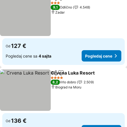
Deli
Dodati u favorite
3 Zvezdice
9,1
Odlično
4.548
Zadar
127 €
Od
Pogledaj cene sa
4 sajta
Pogledaj cene
Crvena Luka Resort
Deli
Dodati u favorite
4 Zvezdice
8,2
Vrlo dobro
2.509
Biograd na Moru
136 €
Od