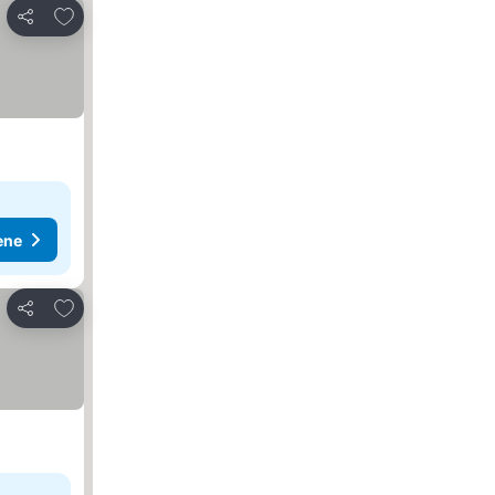
Dodati u favorite
Deli
ene
Dodati u favorite
Deli