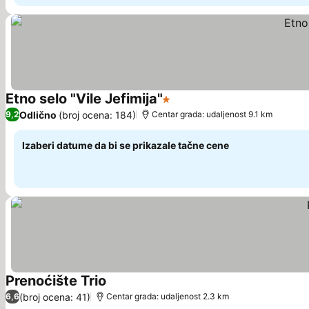
Etno selo "Vile Jefimija"
1 Zvezdice
Pogledaj cene
Odlično
(broj ocena: 184)
9,2
Centar grada: udaljenost 9.1 km
Izaberi datume da bi se prikazale tačne cene
Prenoćište Trio
Pogledaj cene
(broj ocena: 41)
6,6
Centar grada: udaljenost 2.3 km