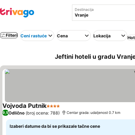
Destinacija
Filteri
Ceni rastuće
Cena
Lokacija
Hot
Jeftini hoteli u gradu Vranje
Vojvoda Putnik
4 Zvezdice
Pogledaj cene
Odlično
(broj ocena: 788)
9,5
Centar grada: udaljenost 0.7 km
Izaberi datume da bi se prikazale tačne cene