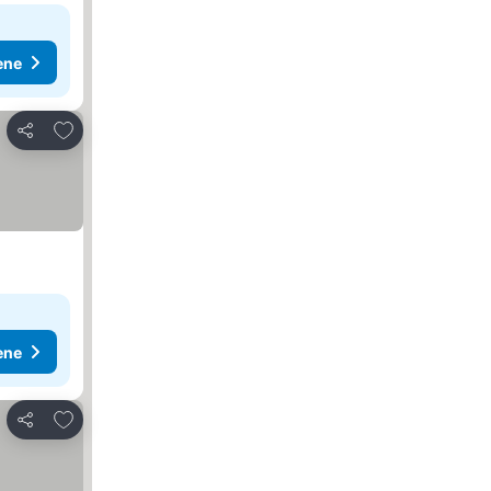
ene
Dodati u favorite
Deli
ene
Dodati u favorite
Deli