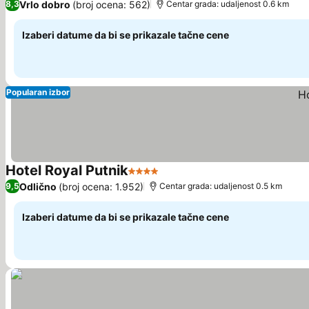
Vrlo dobro
(broj ocena: 562)
8,3
Centar grada: udaljenost 0.6 km
Izaberi datume da bi se prikazale tačne cene
Popularan izbor
Hotel Royal Putnik
4 Zvezdice
Pogledaj cene
Odlično
(broj ocena: 1.952)
9,5
Centar grada: udaljenost 0.5 km
Izaberi datume da bi se prikazale tačne cene