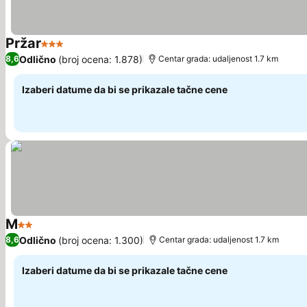
Pržar
3 Zvezdice
Pogledaj cene
Odlično
(broj ocena: 1.878)
8,6
Centar grada: udaljenost 1.7 km
Izaberi datume da bi se prikazale tačne cene
M
2 Zvezdice
Pogledaj cene
Odlično
(broj ocena: 1.300)
8,6
Centar grada: udaljenost 1.7 km
Izaberi datume da bi se prikazale tačne cene