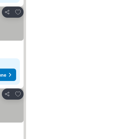
Dodati u favorite
Deli
ene
Dodati u favorite
Deli