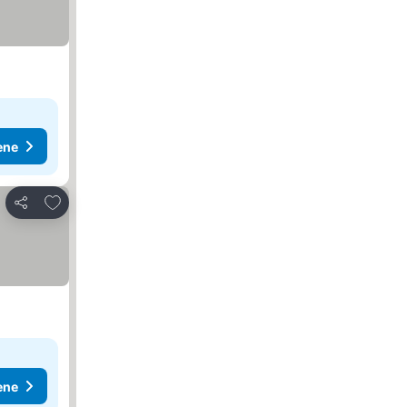
ene
Dodati u favorite
Deli
ene