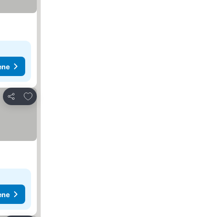
ene
Dodati u favorite
Deli
ene