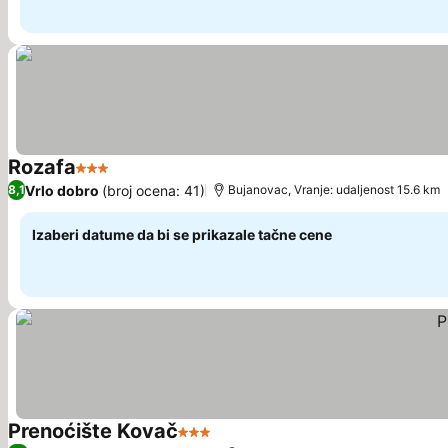
Rozafa
3 Zvezdice
Pogledaj cene
Vrlo dobro
(broj ocena: 41)
8,1
Bujanovac, Vranje: udaljenost 15.6 km
Izaberi datume da bi se prikazale tačne cene
Prenoćište Kovač
3 Zvezdice
Pogledaj cene