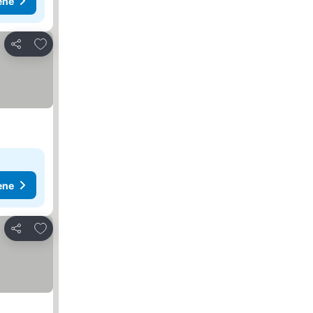
ene
Dodati u favorite
Deli
ene
Dodati u favorite
Deli