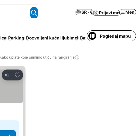
SR · €
Meni
Prijavi me
Pogledaj mapu
ica
Parking
Dozvoljeni kućni ljubimci
Bazen
Kako uplate koje primimo utiču na rangiranje
Dodati u favorite
Deli