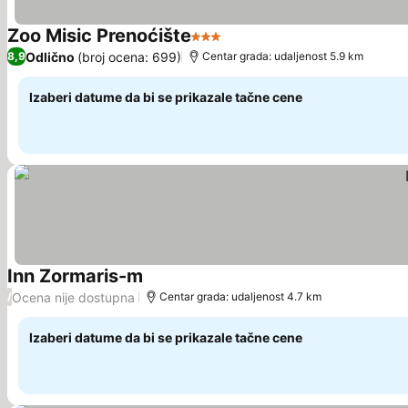
Zoo Misic Prenoćište
3 Zvezdice
Pogledaj cene
Odlično
(broj ocena: 699)
8,9
Centar grada: udaljenost 5.9 km
Izaberi datume da bi se prikazale tačne cene
Inn Zormaris-m
Pogledaj cene
Ocena nije dostupna
/
Centar grada: udaljenost 4.7 km
Izaberi datume da bi se prikazale tačne cene