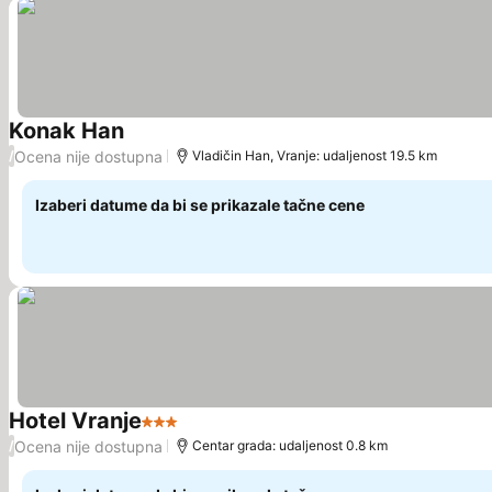
Konak Han
Pogledaj cene
Ocena nije dostupna
/
Vladičin Han, Vranje: udaljenost 19.5 km
Izaberi datume da bi se prikazale tačne cene
Hotel Vranje
3 Zvezdice
Pogledaj cene
Ocena nije dostupna
/
Centar grada: udaljenost 0.8 km