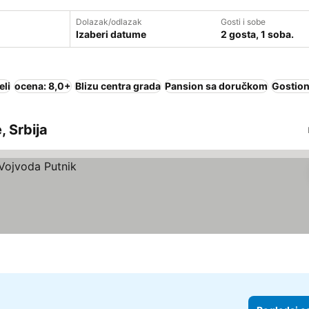
Dolazak/odlazak
Gosti i sobe
Izaberi datume
2 gosta, 1 soba.
eli
ocena: 8,0+
Blizu centra grada
Pansion sa doručkom
Gostion
, Srbija