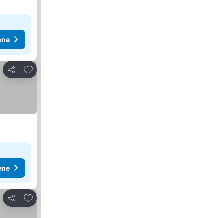
ene
Dodati u favorite
Deli
ene
Dodati u favorite
Deli