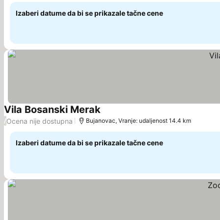
Izaberi datume da bi se prikazale tačne cene
Vila Bosanski Merak
Pogledaj cene
Ocena nije dostupna
/
Bujanovac, Vranje: udaljenost 14.4 km
Izaberi datume da bi se prikazale tačne cene