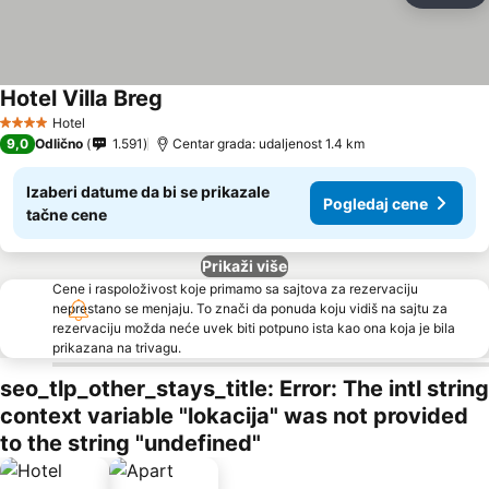
Hotel Villa Breg
Pogledaj cene
Hotel
4 Zvezdice
9,0
Odlično
1.591
Centar grada: udaljenost 1.4 km
Izaberi datume da bi se prikazale
Pogledaj cene
tačne cene
Prikaži više
Cene i raspoloživost koje primamo sa sajtova za rezervaciju
neprestano se menjaju. To znači da ponuda koju vidiš na sajtu za
rezervaciju možda neće uvek biti potpuno ista kao ona koja je bila
prikazana na trivagu.
seo_tlp_other_stays_title: Error: The intl string
context variable "lokacija" was not provided
to the string "undefined"