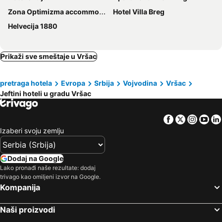
Zona Optimizma accommodation & SPA
Hotel Villa Breg
Helvecija 1880
Prikaži sve smeštaje u Vršac
pretraga hotela
Evropa
Srbija
Vojvodina
Vršac
Jeftini hoteli u gradu Vršac
Facebook
Twitter
Insta
Yo
Izaberi svoju zemlju
Dodaj na Google
Lako pronađi naše rezultate: dodaj
trivago kao omiljeni izvor na Google.
Kompanija
Naši proizvodi