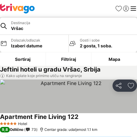
Favoriti
Prijavi
Men
Destinacija
Vršac
Dolazak/odlazak
Gosti i sobe
Izaberi datume
2 gosta, 1 soba.
Sortiraj
Filtriraj
Mapa
Jeftini hoteli u gradu Vršac, Srbija
Kako uplate koje primimo utiču na rangiranje
Deli
Do
Apartment Fine Living 122
Pogledaj cene
Hotel
5 Zvezdice
9,8
Odlično
73
Centar grada: udaljenost 1.1 km