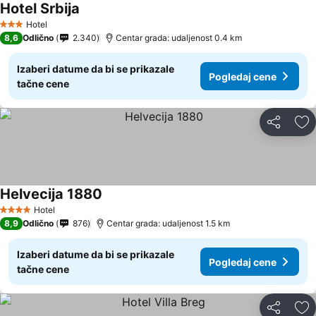
Hotel Srbija
Pogledaj cene
Hotel
3 Zvezdice
8,6
Odlično
2.340
Centar grada: udaljenost 0.4 km
Izaberi datume da bi se prikazale
Pogledaj cene
tačne cene
Deli
Do
Helvecija 1880
Pogledaj cene
Hotel
4 Zvezdice
8,9
Odlično
876
Centar grada: udaljenost 1.5 km
Izaberi datume da bi se prikazale
Pogledaj cene
tačne cene
Deli
Do