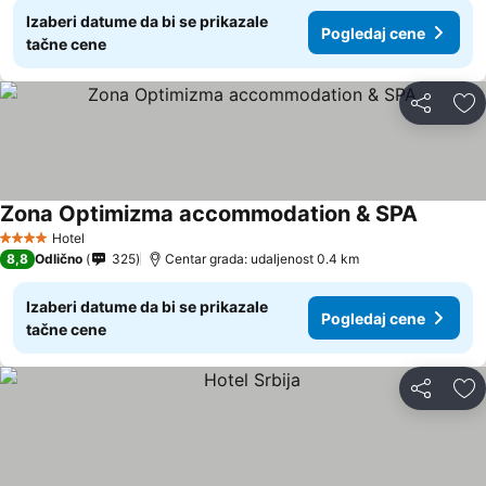
Izaberi datume da bi se prikazale
Pogledaj cene
tačne cene
Deli
Do
Zona Optimizma accommodation & SPA
Pogleda
Hotel
4 Zvezdice
8,8
Odlično
325
Centar grada: udaljenost 0.4 km
Izaberi datume da bi se prikazale
Pogledaj cene
tačne cene
Deli
Do