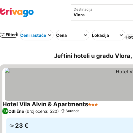
Destinacija
Filteri
Ceni rastuće
Cena
Lokacija
Hot
Jeftini hoteli u gradu Vlora,
Hotel Vila Alvin & Apartments
3 Zvezdice
Pogledaj cene
Odlično
(broj ocena: 520)
9,0
Saranda
23 €
Od