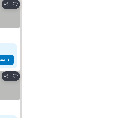
Dodati u favorite
Deli
ene
Dodati u favorite
Deli