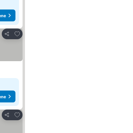
ene
Dodati u favorite
Deli
ene
Dodati u favorite
Deli