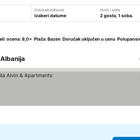
Dolazak/odlazak
Gosti i sobe
Izaberi datume
2 gosta, 1 soba.
eli
ocena: 8,0+
Plaža
Bazen
Doručak uključen u cenu
Polupansi
 Albanija