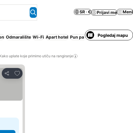
SR · €
Meni
Prijavi me
Pogledaj mapu
on
Odmaralište
Wi-Fi
Apart hotel
Pun pansion
Kako uplate koje primimo utiču na rangiranje
Dodati u favorite
Deli