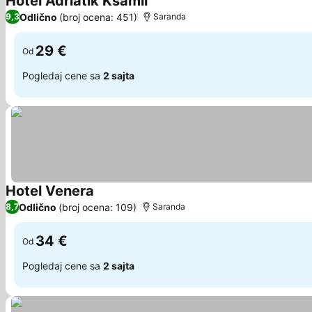
Hotel Adriatik Ksamil
Pogledaj cene
Odlično
(broj ocena: 451)
9,3
Saranda
29 €
Od
Pogledaj cene sa
2 sajta
Hotel Venera
Pogledaj cene
Odlično
(broj ocena: 109)
8,7
Saranda
34 €
Od
Pogledaj cene sa
2 sajta