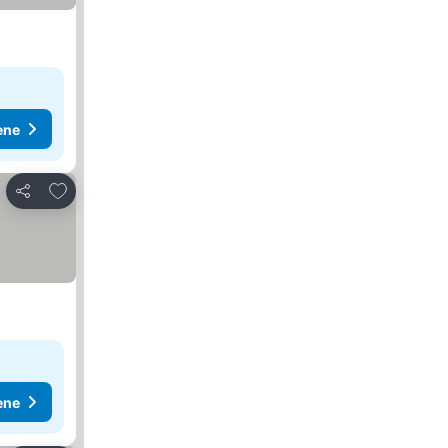
ene
Dodati u favorite
Deli
ene