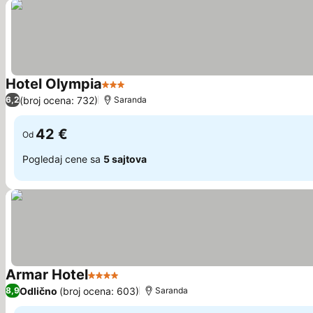
Hotel Olympia
3 Zvezdice
Pogledaj cene
(broj ocena: 732)
6,2
Saranda
42 €
Od
Pogledaj cene sa
5 sajtova
Armar Hotel
4 Zvezdice
Pogledaj cene
Odlično
(broj ocena: 603)
8,9
Saranda