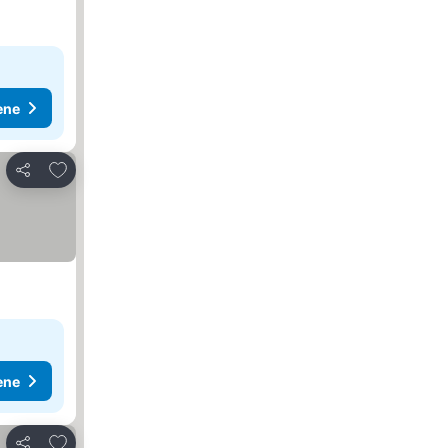
ene
Dodati u favorite
Deli
ene
Dodati u favorite