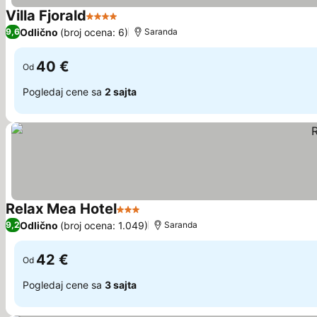
Villa Fjorald
4 Zvezdice
Pogledaj cene
Odlično
(broj ocena: 6)
9,6
Saranda
40 €
Od
Pogledaj cene sa
2 sajta
Relax Mea Hotel
3 Zvezdice
Pogledaj cene
Odlično
(broj ocena: 1.049)
9,2
Saranda
42 €
Od
Pogledaj cene sa
3 sajta