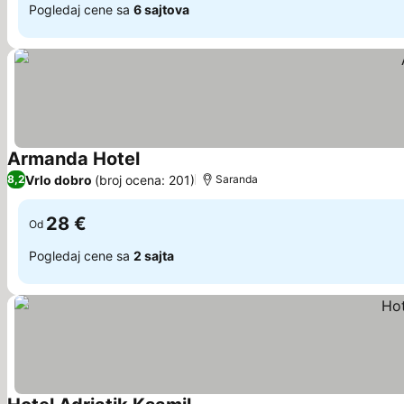
Pogledaj cene sa
6 sajtova
Armanda Hotel
Pogledaj cene
Vrlo dobro
(broj ocena: 201)
8,2
Saranda
28 €
Od
Pogledaj cene sa
2 sajta