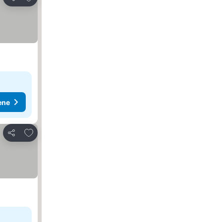
Deli
ene
Dodati u favorite
Deli