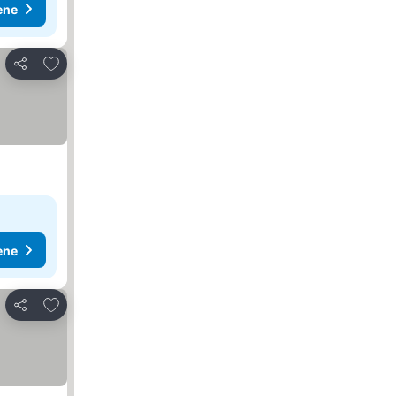
ene
Dodati u favorite
Deli
ene
Dodati u favorite
Deli