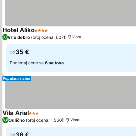
Hotel Aliko
4 Zvezdice
Pogledaj cene
Vrlo dobro
(broj ocena: 607)
8,1
Vlora
35 €
Od
Pogledaj cene sa
6 sajtova
Popularan izbor
Vila Arial
3 Zvezdice
Pogledaj cene
Odlično
(broj ocena: 1.560)
8,8
Vlora
36 €
Od