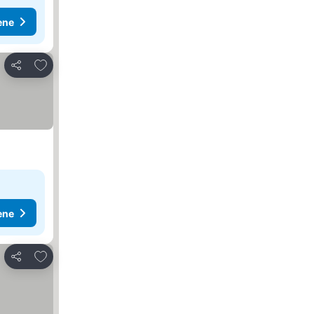
ene
Dodati u favorite
Deli
ene
Dodati u favorite
Deli