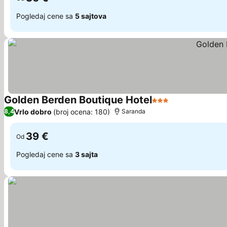
Pogledaj cene sa
5 sajtova
Golden Berden Boutique Hotel
3 Zvezdice
Pogledaj cene
Vrlo dobro
(broj ocena: 180)
8,4
Saranda
39 €
Od
Pogledaj cene sa
3 sajta