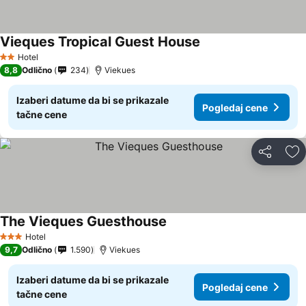
Vieques Tropical Guest House
Hotel
2 Zvezdice
8,8
Odlično
234
Viekues
Izaberi datume da bi se prikazale
Pogledaj cene
tačne cene
Deli
Do
The Vieques Guesthouse
Hotel
3 Zvezdice
9,7
Odlično
1.590
Viekues
Izaberi datume da bi se prikazale
Pogledaj cene
tačne cene