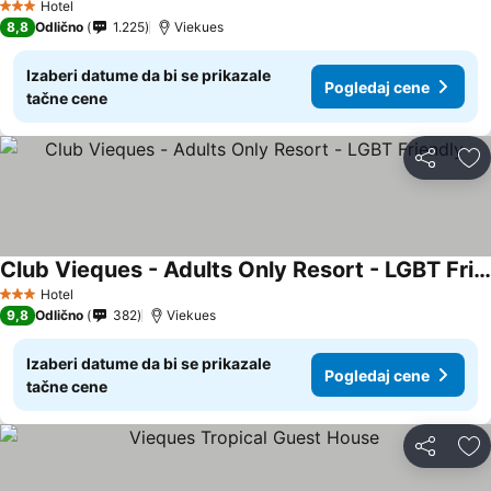
Hotel
3 Zvezdice
8,8
Odlično
1.225
Viekues
Izaberi datume da bi se prikazale
Pogledaj cene
tačne cene
Deli
Do
Club Vieques - Adults Only Resort - LGBT Friendly
Hotel
3 Zvezdice
9,8
Odlično
382
Viekues
Izaberi datume da bi se prikazale
Pogledaj cene
tačne cene
Deli
Do