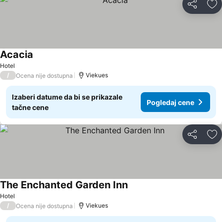
Deli
Do
Acacia
Hotel
/
Viekues
Ocena nije dostupna
Izaberi datume da bi se prikazale
Pogledaj cene
tačne cene
Deli
Do
The Enchanted Garden Inn
Hotel
/
Viekues
Ocena nije dostupna