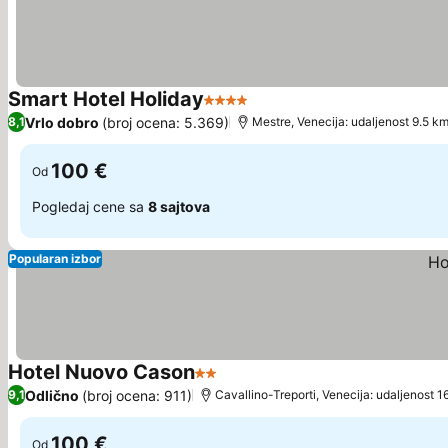
Smart Hotel Holiday
4 Zvezdice
Vrlo dobro
(broj ocena: 5.369)
8,1
Mestre, Venecija: udaljenost 9.5 k
100 €
Od
Pogledaj cene sa
8 sajtova
Popularan izbor
Hotel Nuovo Cason
2 Zvezdice
Odlično
(broj ocena: 911)
9,1
Cavallino-Treporti, Venecija: udaljenost 1
100 €
Od