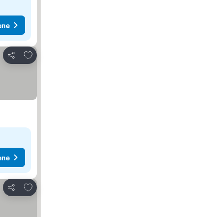
ene
Dodati u favorite
Deli
ene
Dodati u favorite
Deli