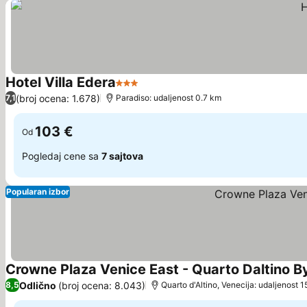
Hotel Villa Edera
3 Zvezdice
(broj ocena: 1.678)
7,1
Paradiso: udaljenost 0.7 km
103 €
Od
Pogledaj cene sa
7 sajtova
Popularan izbor
Crowne Plaza Venice East - Quarto Daltino B
Odlično
(broj ocena: 8.043)
8,5
Quarto d'Altino, Venecija: udaljenost 