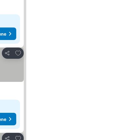
ene
Dodati u favorite
Deli
ene
Dodati u favorite