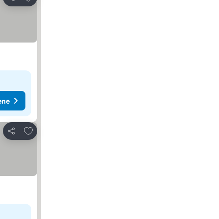
Deli
ene
Dodati u favorite
Deli