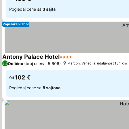
Pogledaj cene sa
3 sajta
Popularan izbor
Antony Palace Hotel
4 Zvezdice
Odlično
(broj ocena: 5.606)
8,7
Marcon, Venecija: udaljenost 13.1 km
102 €
Od
Pogledaj cene sa
8 sajtova