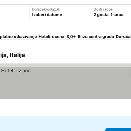
Dolazak/odlazak
Gosti i sobe
Izaberi datume
2 gosta, 1 soba.
platno otkazivanje
Hoteli
ocena: 8,0+
Blizu centra grada
Doručak
a, Italija