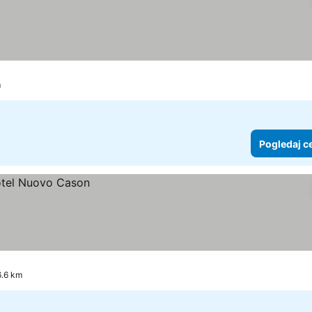
m
Pogledaj c
6.6 km