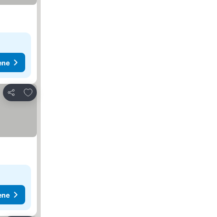
ene
Dodati u favorite
Deli
ene