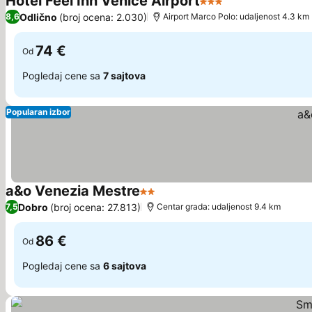
Hotel Feel Inn Venice Airport
3 Zvezdice
Odlično
(broj ocena: 2.030)
8,6
Airport Marco Polo: udaljenost 4.3 km
74 €
Od
Pogledaj cene sa
7 sajtova
Popularan izbor
a&o Venezia Mestre
2 Zvezdice
Dobro
(broj ocena: 27.813)
7,5
Centar grada: udaljenost 9.4 km
86 €
Od
Pogledaj cene sa
6 sajtova