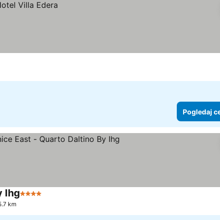
Pogledaj c
y Ihg
4 Zvezdice
15.7 km