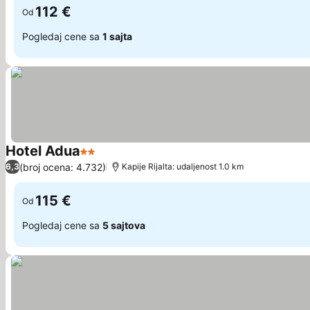
112 €
Od
Pogledaj cene sa
1 sajta
Hotel Adua
2 Zvezdice
(broj ocena: 4.732)
6,3
Kapije Rijalta: udaljenost 1.0 km
115 €
Od
Pogledaj cene sa
5 sajtova