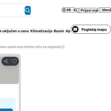
SR · €
Meni
Prijavi me
Pogledaj mapu
 uključen u cenu
Klimatizacija
Bazen
Apart hotel
Parking
Polup
Kako uplate koje primimo utiču na rangiranje
Dodati u favorite
Deli