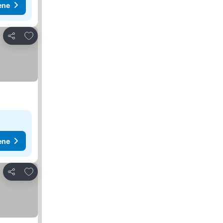
ene
Dodati u favorite
Deli
ene
Dodati u favorite
Deli