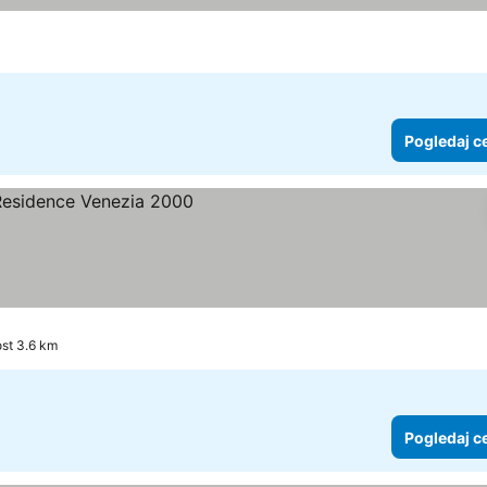
Pogledaj c
ost 3.6 km
Pogledaj c