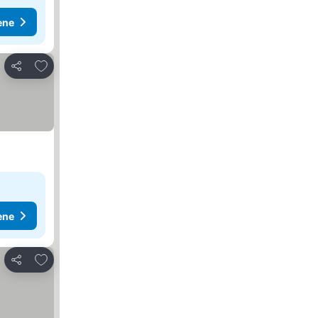
ene
Dodati u favorite
Deli
ene
Dodati u favorite
Deli