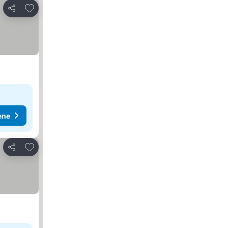
Dodati u favorite
Deli
ene
Dodati u favorite
Deli