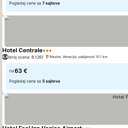
Pogledaj cene sa
7 sajtova
Hotel Centrale
3 Zvezdice
(broj ocena: 8.126)
6,4
Mestre, Venecija: udaljenost 10.1 km
63 €
Od
Pogledaj cene sa
5 sajtova