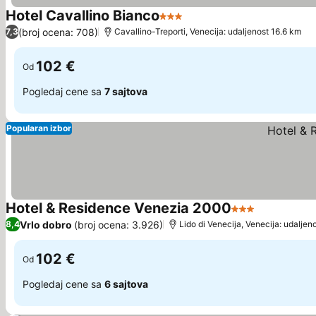
Hotel Cavallino Bianco
3 Zvezdice
(broj ocena: 708)
7,3
Cavallino-Treporti, Venecija: udaljenost 16.6 km
102 €
Od
Pogledaj cene sa
7 sajtova
Popularan izbor
Hotel & Residence Venezia 2000
3 Zvezdice
Vrlo dobro
(broj ocena: 3.926)
8,4
Lido di Venecija, Venecija: udaljen
102 €
Od
Pogledaj cene sa
6 sajtova