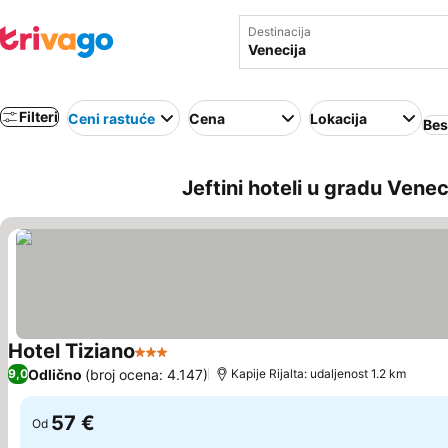
Destinacija
Filteri
Ceni rastuće
Cena
Lokacija
Bes
Jeftini hoteli u gradu Venecij
Hotel Tiziano
3 Zvezdice
Odlično
(broj ocena: 4.147)
9,0
Kapije Rijalta: udaljenost 1.2 km
57 €
Od