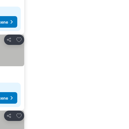
cene
Dodati u favorite
Deli
cene
Dodati u favorite
Deli