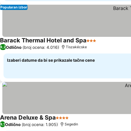
Popularan izbor
Barack Thermal Hotel and Spa
3 Zvezdice
Pogledaj cene
Odlično
(broj ocena: 4.016)
9,2
Tiszakécske
Izaberi datume da bi se prikazale tačne cene
Arena Deluxe & Spa
4 Zvezdice
Pogledaj cene
Odlično
(broj ocena: 1.905)
9,1
Segedin