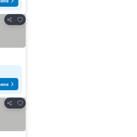
cene
Dodati u favorite
Deli
cene
Dodati u favorite
Deli