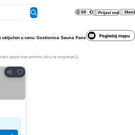
SR · €
Meni
Prijavi me
Pogledaj mapu
 uključen u cenu
Gostionica
Sauna
Pansion sa doručkom
Motel
Kako uplate koje primimo utiču na rangiranje
Dodati u favorite
Deli