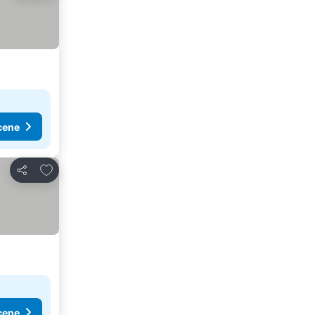
cene
Dodati u favorite
Deli
cene