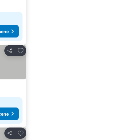
cene
Dodati u favorite
Deli
cene
Dodati u favorite
Deli