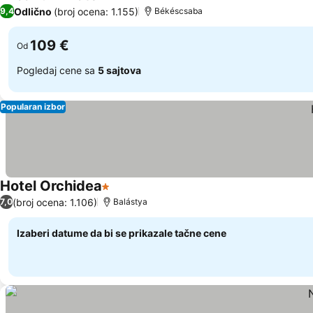
4 Zvezdice
Pogledaj cene
Odlično
(broj ocena: 1.155)
9,4
Békéscsaba
109 €
Od
Pogledaj cene sa
5 sajtova
Popularan izbor
Hotel Orchidea
1 Zvezdice
Pogledaj cene
(broj ocena: 1.106)
7,0
Balástya
Izaberi datume da bi se prikazale tačne cene