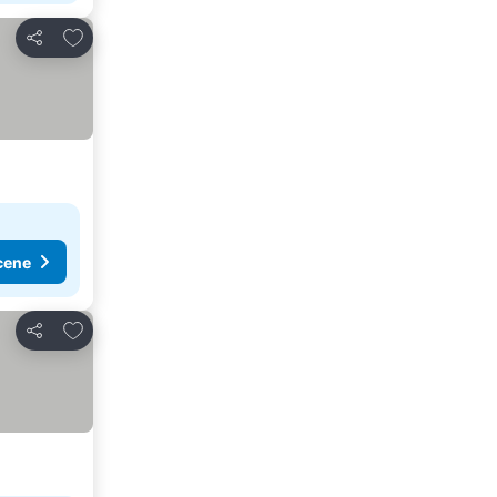
Dodati u favorite
Deli
cene
Dodati u favorite
Deli