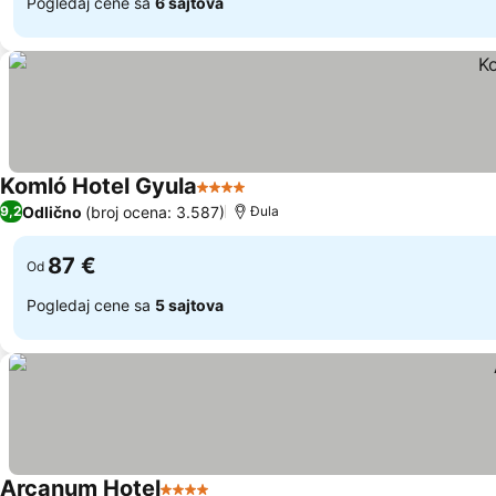
Pogledaj cene sa
6 sajtova
Komló Hotel Gyula
4 Zvezdice
Pogledaj cene
Odlično
(broj ocena: 3.587)
9,2
Đula
87 €
Od
Pogledaj cene sa
5 sajtova
Arcanum Hotel