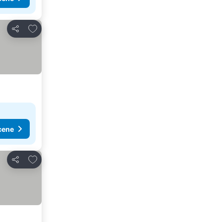
Dodati u favorite
Deli
cene
Dodati u favorite
Deli