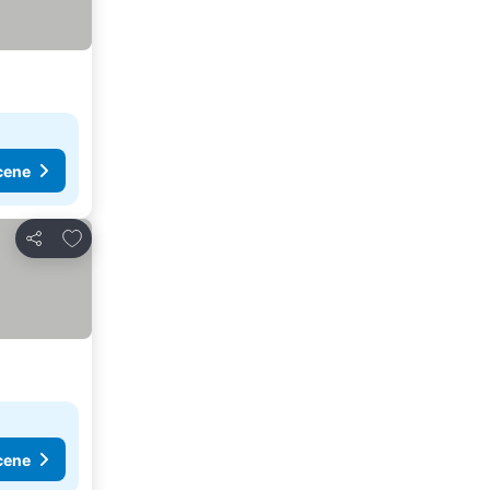
cene
Dodati u favorite
Deli
cene