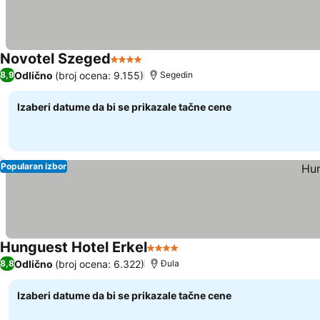
Novotel Szeged
4 Zvezdice
Pogledaj cene
Odlično
(broj ocena: 9.155)
8,9
Segedin
Izaberi datume da bi se prikazale tačne cene
Popularan izbor
Hunguest Hotel Erkel
4 Zvezdice
Pogledaj cene
Odlično
(broj ocena: 6.322)
8,8
Đula
Izaberi datume da bi se prikazale tačne cene