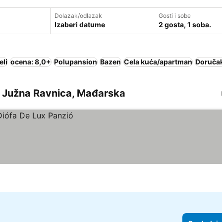
Dolazak/odlazak
Gosti i sobe
Izaberi datume
2 gosta, 1 soba.
eli
ocena: 8,0+
Polupansion
Bazen
Cela kuća/apartman
Doručak
ka Južna Ravnica, Mađarska