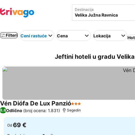
Destinacija
Filteri
Ceni rastuće
Cena
Lokacija
Hot
Jeftini hoteli u gradu Veli
Vén Diófa De Lux Panzió
3 Zvezdice
Pogledaj cene
Odlično
(broj ocena: 1.831)
8,6
Segedin
69 €
Od