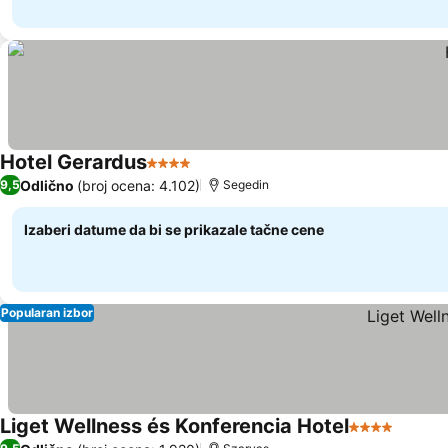
Hotel Gerardus
4 Zvezdice
Pogledaj cene
Odlično
(broj ocena: 4.102)
9,5
Segedin
Izaberi datume da bi se prikazale tačne cene
Popularan izbor
Liget Wellness és Konferencia Hotel
4 Zvezdice
Pogled