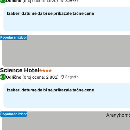
Odlično
(broj ocena: 1.920)
9,5
Szarvas
Izaberi datume da bi se prikazale tačne cene
Popularan izbor
Science Hotel
4 Zvezdice
Pogledaj cene
Odlično
(broj ocena: 2.802)
8,6
Segedin
Izaberi datume da bi se prikazale tačne cene
Popularan izbor