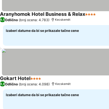
Aranyhomok Hotel Business & Relax
4 Zvezdice
Pogled
Odlično
(broj ocena: 4.783)
8,5
Kecskemét
Izaberi datume da bi se prikazale tačne cene
Gokart Hotel
4 Zvezdice
Pogledaj cene
Odlično
(broj ocena: 4.098)
8,8
Kecskemét
Izaberi datume da bi se prikazale tačne cene