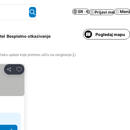
SR · €
Meni
Prijavi me
Pogledaj mapu
tel
Besplatno otkazivanje
Kako uplate koje primimo utiču na rangiranje
Dodati u favorite
Deli