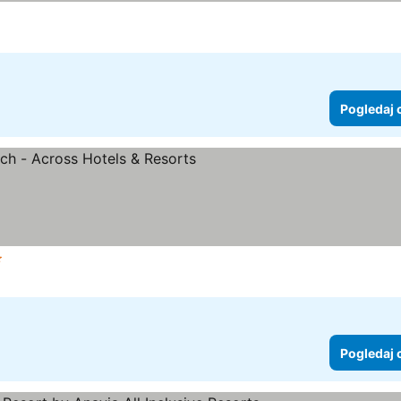
Pogledaj 
vezdice
Pogledaj 