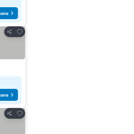
cene
Dodati u favorite
Deli
cene
Dodati u favorite
Deli