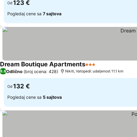
123 €
Od
Pogledaj cene sa
7 sajtova
Dream Boutique Apartments
3 Zvezdice
Odlično
(broj ocena: 428)
9,6
Nikiti, Vatopedi: udaljenost 11.1 km
132 €
Od
Pogledaj cene sa
5 sajtova