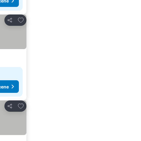
cene
Dodati u favorite
Deli
cene
Dodati u favorite
Deli