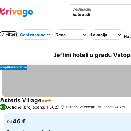
Destinacija
Filteri
Ceni rastuće
Cena
Lokacija
Hot
Jeftini hoteli u gradu Vato
Popularan izbor
Asteris Village
3 Zvezdice
Odlično
(broj ocena: 1.502)
8,8
Trikorfo, Vatopedi: udaljenost 8.4 km
46 €
Od