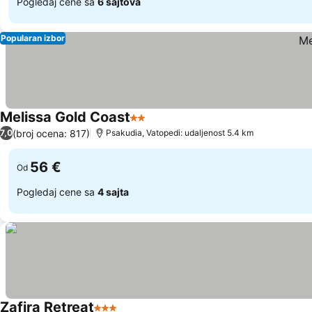
Pogledaj cene sa
6 sajtova
Popularan izbor
Melissa Gold Coast
2 Zvezdice
(broj ocena: 817)
7,0
Psakudia, Vatopedi: udaljenost 5.4 km
56 €
Od
Pogledaj cene sa
4 sajta
Zafira Retreat