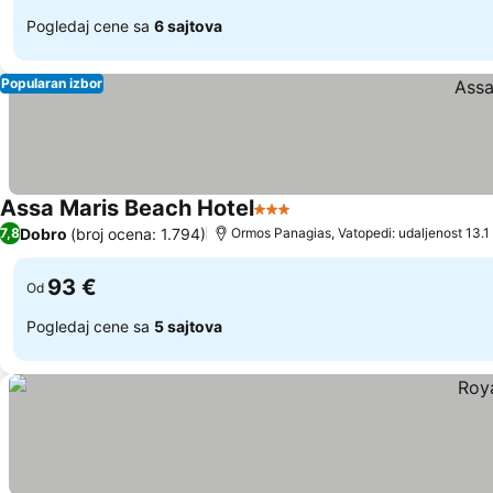
Pogledaj cene sa
6 sajtova
Popularan izbor
Assa Maris Beach Hotel
3 Zvezdice
Dobro
(broj ocena: 1.794)
7,8
Ormos Panagias, Vatopedi: udaljenost 13.1
93 €
Od
Pogledaj cene sa
5 sajtova