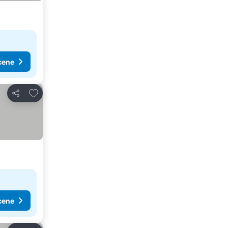
cene
Dodati u favorite
Deli
cene