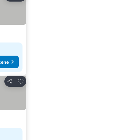
cene
Dodati u favorite
Deli