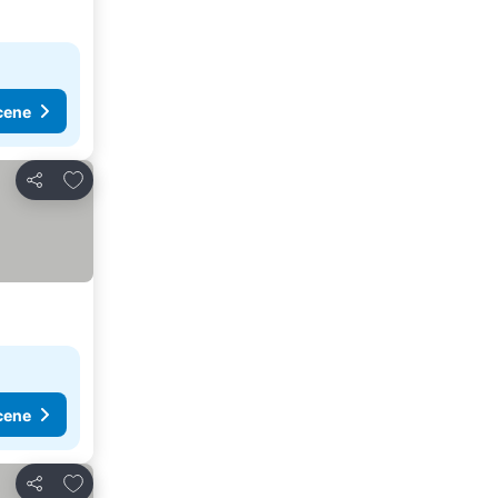
cene
Dodati u favorite
Deli
cene
Dodati u favorite
Deli