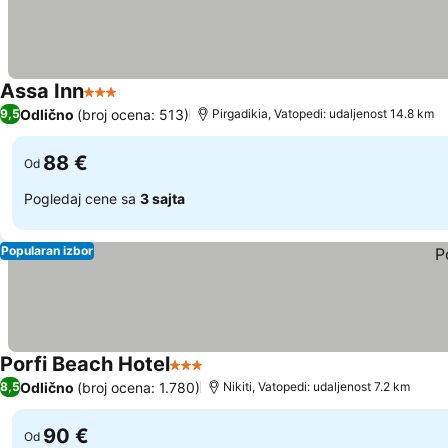
Assa Inn
3 Zvezdice
Odlično
(broj ocena: 513)
9,5
Pirgadikia, Vatopedi: udaljenost 14.8 km
88 €
Od
Pogledaj cene sa
3 sajta
Popularan izbor
Porfi Beach Hotel
3 Zvezdice
Odlično
(broj ocena: 1.780)
8,5
Nikiti, Vatopedi: udaljenost 7.2 km
90 €
Od