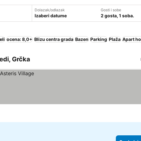
Dolazak/odlazak
Gosti i sobe
Izaberi datume
2 gosta, 1 soba.
eli
ocena: 8,0+
Blizu centra grada
Bazen
Parking
Plaža
Apart ho
pedi, Grčka