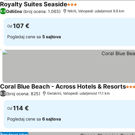
Royalty Suites Seaside
3 Zvezdice
Odlično
(broj ocena: 1.065)
9,0
Nikiti, Vatopedi: udaljenost 9.6 km
107 €
Od
Pogledaj cene sa
5 sajtova
Coral Blue Beach - Across Hotels & Resorts
3 Z
(broj ocena: 825)
6,3
Gerakini, Vatopedi: udaljenost 11.1 km
114 €
Od
Pogledaj cene sa
6 sajtova
Popularan izbor