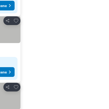
cene
Dodati u favorite
Deli
cene
Dodati u favorite
Deli