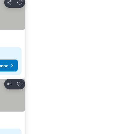
Dodati u favorite
Deli
cene
Dodati u favorite
Deli