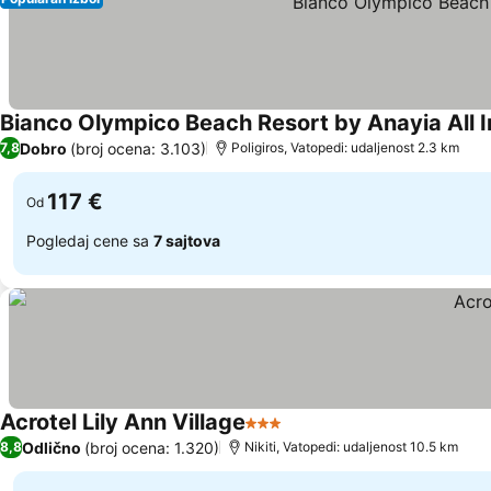
Bianco Olympico Beach Resort by Anayia All I
Dobro
(broj ocena: 3.103)
7,8
Poligiros, Vatopedi: udaljenost 2.3 km
117 €
Od
Pogledaj cene sa
7 sajtova
Acrotel Lily Ann Village
3 Zvezdice
Odlično
(broj ocena: 1.320)
8,8
Nikiti, Vatopedi: udaljenost 10.5 km