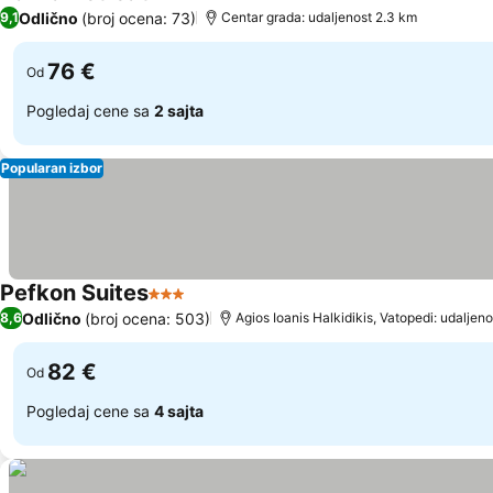
3 Zvezdice
Odlično
(broj ocena: 73)
9,1
Centar grada: udaljenost 2.3 km
76 €
Od
Pogledaj cene sa
2 sajta
Popularan izbor
Pefkon Suites
3 Zvezdice
Odlično
(broj ocena: 503)
8,6
Agios Ioanis Halkidikis, Vatopedi: udaljen
82 €
Od
Pogledaj cene sa
4 sajta