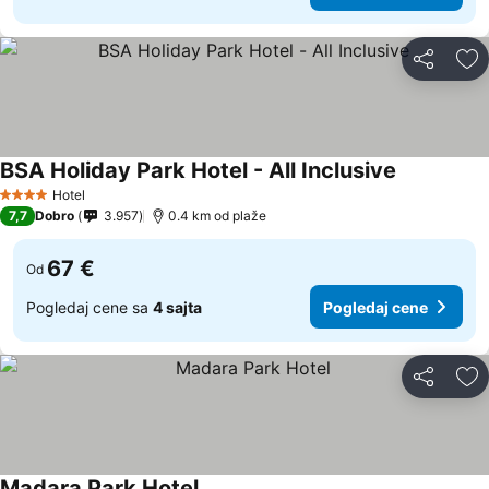
Deli
Do
BSA Holiday Park Hotel - All Inclusive
Hotel
4 Zvezdice
7,7
Dobro
3.957
0.4 km od plaže
67 €
Od
Pogledaj cene sa
4 sajta
Pogledaj cene
Deli
Do
Madara Park Hotel