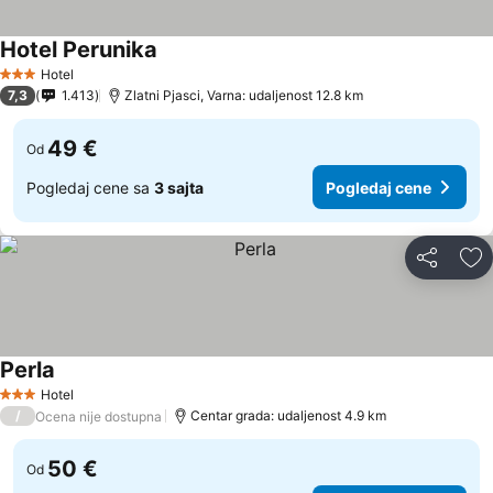
Hotel Perunika
Hotel
3 Zvezdice
7,3
1.413
Zlatni Pjasci, Varna: udaljenost 12.8 km
49 €
Od
Pogledaj cene sa
3 sajta
Pogledaj cene
Deli
Do
Perla
Hotel
3 Zvezdice
/
Centar grada: udaljenost 4.9 km
Ocena nije dostupna
50 €
Od