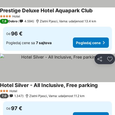
Prestige Deluxe Hotel Aquapark Club
Hotel
4 Zvezdice
7,8
Dobro
4.594
Zlatni Pjasci, Varna: udaljenost 13.4 km
96 €
Od
Pogledaj cene sa
7 sajtova
Pogledaj cene
Deli
Do
Hotel Silver - All Inclusive, Free parking
Hotel
3 Zvezdice
7,0
1.347
Zlatni Pjasci, Varna: udaljenost 11.2 km
97 €
Od