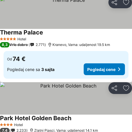
Deli
Do
Therma Palace
Hotel
5 Zvezdice
8,3
Vrlo dobro
2.771
Kranevo, Varna: udaljenost 19.5 km
74 €
Od
Pogledaj cene sa
3 sajta
Pogledaj cene
Deli
Do
Park Hotel Golden Beach
Hotel
4 Zvezdice
7,4
2.233
Zlatni Pjasci, Varna: udaljenost 14.1 km