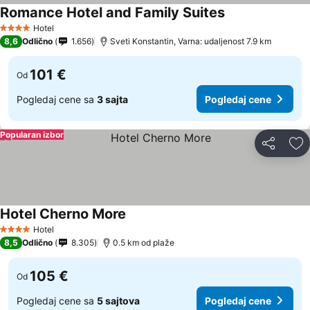
Romance Hotel and Family Suites
Hotel
4 Zvezdice
8,6
Odlično
1.656
Sveti Konstantin, Varna: udaljenost 7.9 km
101 €
Od
Pogledaj cene sa
3 sajta
Pogledaj cene
Popularan izbor
Deli
Do
Hotel Cherno More
Hotel
4 Zvezdice
8,5
Odlično
8.305
0.5 km od plaže
105 €
Od
Pogledaj cene sa
5 sajtova
Pogledaj cene