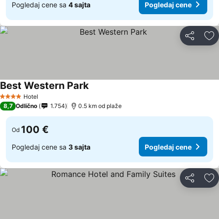
Pogledaj cene sa
4 sajta
Pogledaj cene
Deli
Do
Best Western Park
Hotel
4 Zvezdice
8,7
Odlično
1.754
0.5 km od plaže
100 €
Od
Pogledaj cene sa
3 sajta
Pogledaj cene
Deli
Do