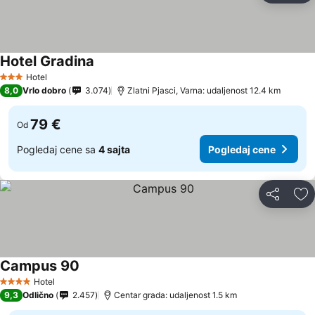
Hotel Gradina
Hotel
3 Zvezdice
8,0
Vrlo dobro
3.074
Zlatni Pjasci, Varna: udaljenost 12.4 km
79 €
Od
Pogledaj cene sa
4 sajta
Pogledaj cene
Deli
Do
Campus 90
Hotel
4 Zvezdice
9,3
Odlično
2.457
Centar grada: udaljenost 1.5 km