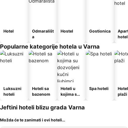
Hotel
Odmarališt
Hostel
Gostionica
Apar
a
hotel
Popularne kategorije hotela u Varna
Luksuzni
Hoteli sa
Hoteli u
Spa hoteli
Hotel
hoteli
bazenom
kojima su
plaži
dozvoljeni
kućni
Jeftini hoteli blizu grada Varna
ljubimci
Možda će te zanimati i ovi hoteli…