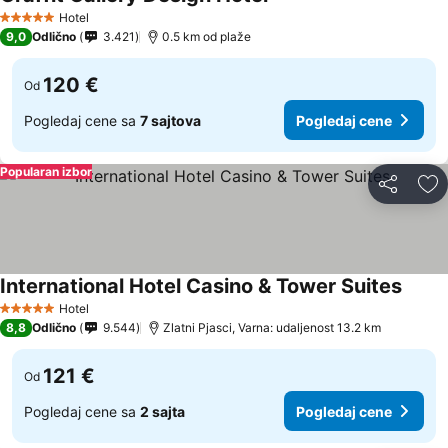
Hotel
5 Zvezdice
9,0
Odlično
3.421
0.5 km od plaže
120 €
Od
Pogledaj cene sa
7 sajtova
Pogledaj cene
Popularan izbor
Deli
Do
International Hotel Casino & Tower Suites
Hotel
5 Zvezdice
8,8
Odlično
9.544
Zlatni Pjasci, Varna: udaljenost 13.2 km
121 €
Od
Pogledaj cene sa
2 sajta
Pogledaj cene