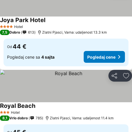
Joya Park Hotel
Hotel
4 Zvezdice
7,5
Dobro
613
Zlatni Pjasci, Varna: udaljenost 13.3 km
44 €
Od
Pogledaj cene sa
4 sajta
Pogledaj cene
Deli
Do
Royal Beach
Hotel
3 Zvezdice
8,1
Vrlo dobro
785
Zlatni Pjasci, Varna: udaljenost 11.4 km