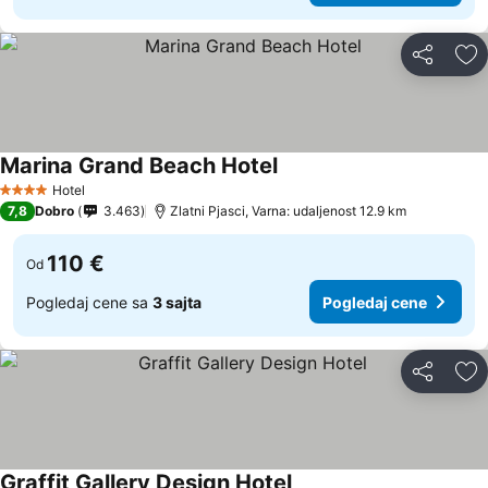
Deli
Do
Marina Grand Beach Hotel
Hotel
4 Zvezdice
7,8
Dobro
3.463
Zlatni Pjasci, Varna: udaljenost 12.9 km
110 €
Od
Pogledaj cene sa
3 sajta
Pogledaj cene
Deli
Do
Graffit Gallery Design Hotel