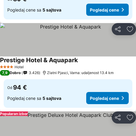
Pogledaj cene sa
5 sajtova
Pogledaj cene
Deli
Do
Prestige Hotel & Aquapark
Hotel
4 Zvezdice
7,9
Dobro
3.426
Zlatni Pjasci, Varna: udaljenost 13.4 km
94 €
Od
Pogledaj cene sa
5 sajtova
Pogledaj cene
Popularan izbor
Deli
Do