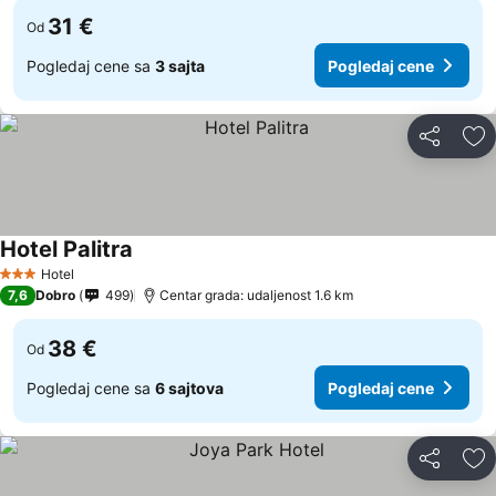
31 €
Od
Pogledaj cene sa
3 sajta
Pogledaj cene
Deli
Do
Hotel Palitra
Hotel
3 Zvezdice
7,6
Dobro
499
Centar grada: udaljenost 1.6 km
38 €
Od
Pogledaj cene sa
6 sajtova
Pogledaj cene
Deli
Do