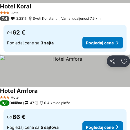
Hotel Koral
Hotel
3 Zvezdice
7,4
2.281
Sveti Konstantin, Varna: udaljenost 7.5 km
62 €
Od
Pogledaj cene sa
3 sajta
Pogledaj cene
Deli
Do
Hotel Amfora
Hotel
3 Zvezdice
9,3
Odlično
472
0.4 km od plaže
66 €
Od
Pogledaj cene sa
5 sajtova
Pogledaj cene