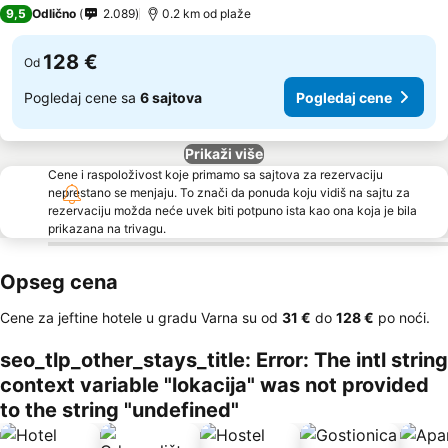
2 Zvezdice
9,5
Odlično
2.089
0.2 km od plaže
128 €
Od
Pogledaj cene sa
6 sajtova
Pogledaj cene
Prikaži više
Cene i raspoloživost koje primamo sa sajtova za rezervaciju
neprestano se menjaju. To znači da ponuda koju vidiš na sajtu za
rezervaciju možda neće uvek biti potpuno ista kao ona koja je bila
prikazana na trivagu.
Opseg cena
Cene za jeftine hotele u gradu Varna su od
‎31 €
do
‎128 €
po noći.
seo_tlp_other_stays_title: Error: The intl string
context variable "lokacija" was not provided
to the string "undefined"