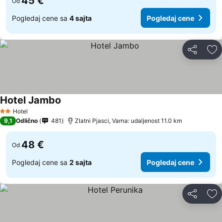
45 €
Od
Pogledaj cene sa
4 sajta
Pogledaj cene
Deli
Do
Hotel Jambo
Hotel
2 Zvezdice
9,1
Odlično
481
Zlatni Pjasci, Varna: udaljenost 11.0 km
48 €
Od
Pogledaj cene sa
2 sajta
Pogledaj cene
Deli
Do