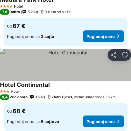
Hotel
4 Zvezdice
7,8
Dobro
5.269
0.6 km od plaže
67 €
Od
Pogledaj cene sa
3 sajta
Pogledaj cene
Deli
Do
Hotel Continental
Hotel
3 Zvezdice
8,4
Vrlo dobro
1.597
Zlatni Pjasci, Varna: udaljenost 13.5 km
68 €
Od
Pogledaj cene sa
5 sajtova
Pogledaj cene