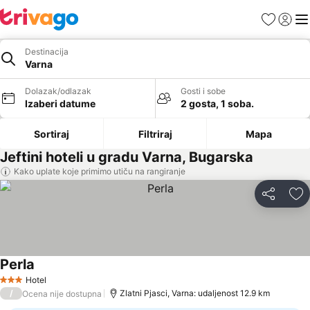
Favoriti
Prijavi
Men
Destinacija
Varna
Dolazak/odlazak
Gosti i sobe
Izaberi datume
2 gosta, 1 soba.
Sortiraj
Filtriraj
Mapa
Jeftini hoteli u gradu Varna, Bugarska
Kako uplate koje primimo utiču na rangiranje
Deli
Do
Perla
Hotel
3 Zvezdice
/
Zlatni Pjasci, Varna: udaljenost 12.9 km
Ocena nije dostupna