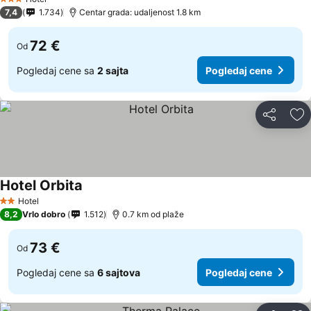
3 Zvezdice
7,4
1.734
Centar grada: udaljenost 1.8 km
72 €
Od
Pogledaj cene sa
2 sajta
Pogledaj cene
Deli
Do
Hotel Orbita
Hotel
2 Zvezdice
8,2
Vrlo dobro
1.512
0.7 km od plaže
73 €
Od
Pogledaj cene sa
6 sajtova
Pogledaj cene