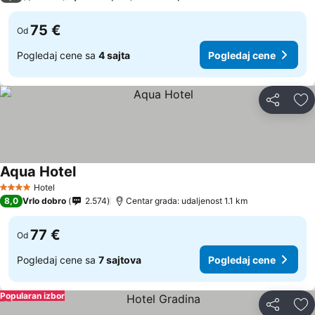
75 €
Od
Pogledaj cene sa
4 sajta
Pogledaj cene
Deli
Do
Aqua Hotel
Hotel
4 Zvezdice
8,0
Vrlo dobro
2.574
Centar grada: udaljenost 1.1 km
77 €
Od
Pogledaj cene sa
7 sajtova
Pogledaj cene
Popularan izbor
Deli
Do