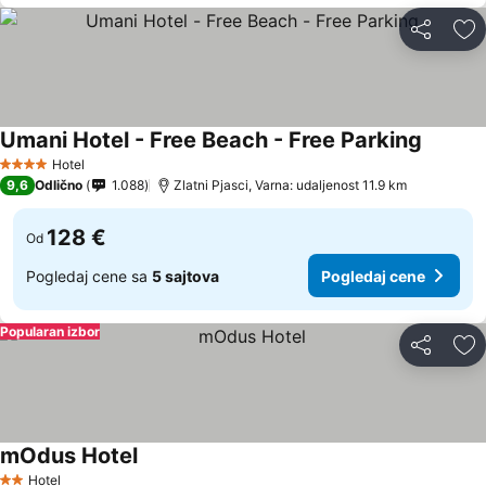
Deli
Do
Umani Hotel - Free Beach - Free Parking
Hotel
4 Zvezdice
9,6
Odlično
1.088
Zlatni Pjasci, Varna: udaljenost 11.9 km
128 €
Od
Pogledaj cene sa
5 sajtova
Pogledaj cene
Popularan izbor
Deli
Do
mOdus Hotel
Hotel