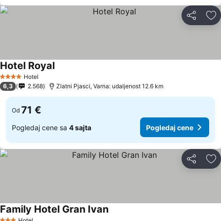
Deli
Do
Hotel Royal
Hotel
4 Zvezdice
6,3
2.568
Zlatni Pjasci, Varna: udaljenost 12.6 km
71 €
Od
Pogledaj cene sa
4 sajta
Pogledaj cene
Deli
Do
Family Hotel Gran Ivan
Hotel