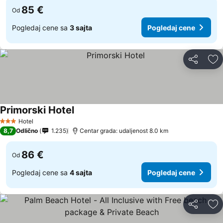
85 €
Od
Pogledaj cene sa
3 sajta
Pogledaj cene
Deli
Do
Primorski Hotel
Hotel
3 Zvezdice
8,7
Odlično
1.235
Centar grada: udaljenost 8.0 km
86 €
Od
Pogledaj cene sa
4 sajta
Pogledaj cene
Deli
Do