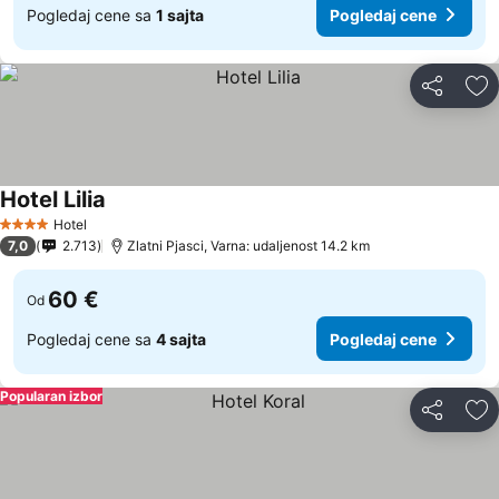
Pogledaj cene sa
1 sajta
Pogledaj cene
Deli
Do
Hotel Lilia
Hotel
4 Zvezdice
7,0
2.713
Zlatni Pjasci, Varna: udaljenost 14.2 km
60 €
Od
Pogledaj cene sa
4 sajta
Pogledaj cene
Popularan izbor
Deli
Do