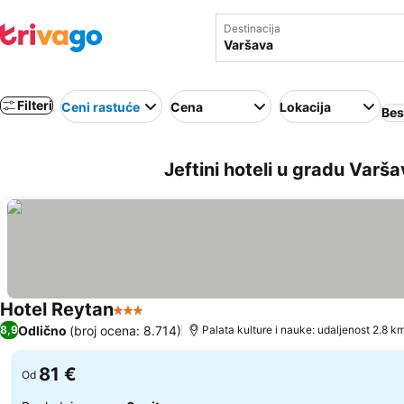
Destinacija
Filteri
Ceni rastuće
Cena
Lokacija
Bes
Jeftini hoteli u gradu Varša
Hotel Reytan
3 Zvezdice
Pogledaj cene
Odlično
(broj ocena: 8.714)
8,9
Palata kulture i nauke: udaljenost 2.8 k
81 €
Od