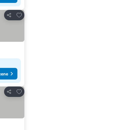
Dodati u favorite
Deli
cene
Dodati u favorite
Deli