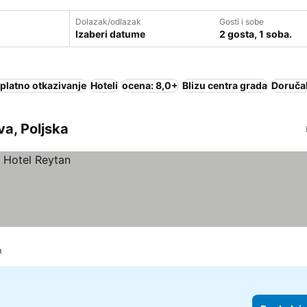
Dolazak/odlazak
Gosti i sobe
Izaberi datume
2 gosta, 1 soba.
platno otkazivanje
Hoteli
ocena: 8,0+
Blizu centra grada
Doručak
va, Poljska
m