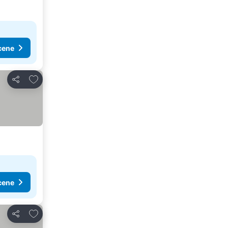
cene
Dodati u favorite
Deli
cene
Dodati u favorite
Deli