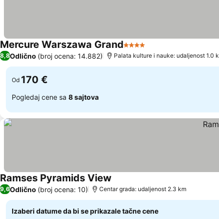
Mercure Warszawa Grand
4 Zvezdice
Pogledaj cene
Odlično
(broj ocena: 14.882)
8,8
Palata kulture i nauke: udaljenost 1.0 
170 €
Od
Pogledaj cene sa
8 sajtova
Ramses Pyramids View
Pogledaj cene
Odlično
(broj ocena: 10)
9,6
Centar grada: udaljenost 2.3 km
Izaberi datume da bi se prikazale tačne cene