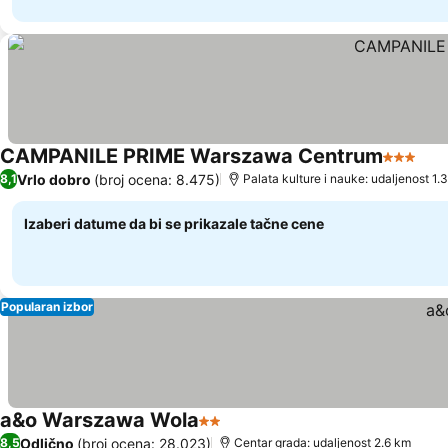
CAMPANILE PRIME Warszawa Centrum
3 Zvezd
Pog
Vrlo dobro
(broj ocena: 8.475)
8,1
Palata kulture i nauke: udaljenost 1.
Izaberi datume da bi se prikazale tačne cene
Popularan izbor
a&o Warszawa Wola
2 Zvezdice
Pogledaj cene
Odlično
(broj ocena: 28.023)
8,5
Centar grada: udaljenost 2.6 km