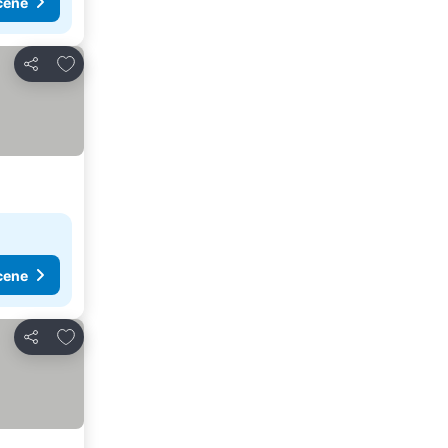
cene
Dodati u favorite
Deli
cene
Dodati u favorite
Deli