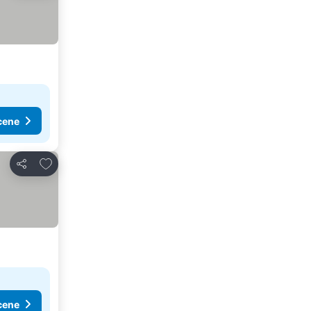
cene
Dodati u favorite
Deli
cene