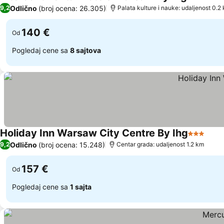
5 Zvezdi
P
Odlično
(broj ocena: 26.305)
9,2
Palata kulture i nauke: udaljenost 0.2
140 €
Od
Pogledaj cene sa
8 sajtova
Holiday Inn Warsaw City Centre By Ihg
3 Zvezdi
Pogl
Odlično
(broj ocena: 15.248)
9,2
Centar grada: udaljenost 1.2 km
157 €
Od
Pogledaj cene sa
1 sajta