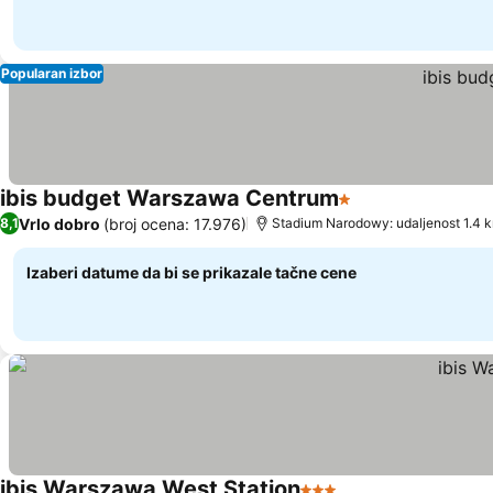
Popularan izbor
ibis budget Warszawa Centrum
1 Zvezdice
Pogledaj cene
Vrlo dobro
(broj ocena: 17.976)
8,1
Stadium Narodowy: udaljenost 1.4 
Izaberi datume da bi se prikazale tačne cene
ibis Warszawa West Station