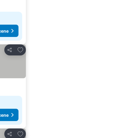
cene
Dodati u favorite
Deli
cene
Dodati u favorite
Deli