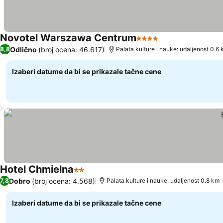
Novotel Warszawa Centrum
4 Zvezdice
Pogledaj cene
Odlično
(broj ocena: 46.617)
8,8
Palata kulture i nauke: udaljenost 0.6
Izaberi datume da bi se prikazale tačne cene
Hotel Chmielna
2 Zvezdice
Pogledaj cene
Dobro
(broj ocena: 4.568)
7,8
Palata kulture i nauke: udaljenost 0.8 km
Izaberi datume da bi se prikazale tačne cene