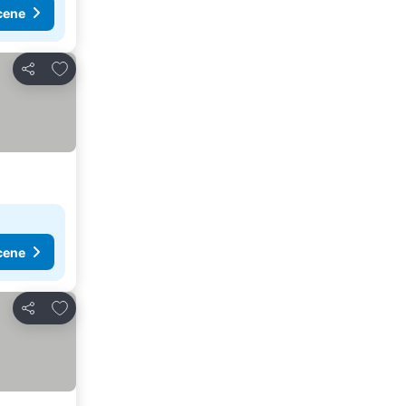
cene
Dodati u favorite
Deli
cene
Dodati u favorite
Deli