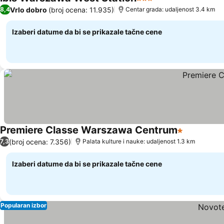
3 Zvezdice
Pogledaj cene
Vrlo dobro
(broj ocena: 11.935)
8,4
Centar grada: udaljenost 3.4 km
Izaberi datume da bi se prikazale tačne cene
Premiere Classe Warszawa Centrum
1 Zvezdice
Pogledaj 
(broj ocena: 7.356)
7,3
Palata kulture i nauke: udaljenost 1.3 km
Izaberi datume da bi se prikazale tačne cene
Popularan izbor