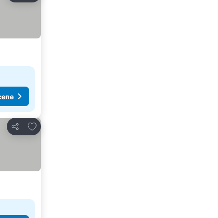
cene
Dodati u favorite
Deli