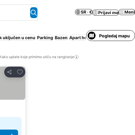
SR · €
Meni
Prijavi me
Pogledaj mapu
 uključen u cenu
Parking
Bazen
Apart hotel
Klimatizacija
Cela 
Kako uplate koje primimo utiču na rangiranje
Dodati u favorite
Deli