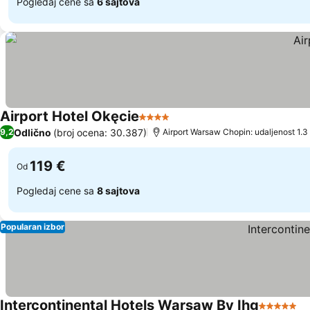
Pogledaj cene sa
6 sajtova
Airport Hotel Okęcie
4 Zvezdice
Pogledaj cene
Odlično
(broj ocena: 30.387)
9,2
Airport Warsaw Chopin: udaljenost 1.3
119 €
Od
Pogledaj cene sa
8 sajtova
Popularan izbor
Intercontinental Hotels Warsaw By Ihg