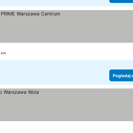
ice
ledaj cene
3 km
Pogledaj 