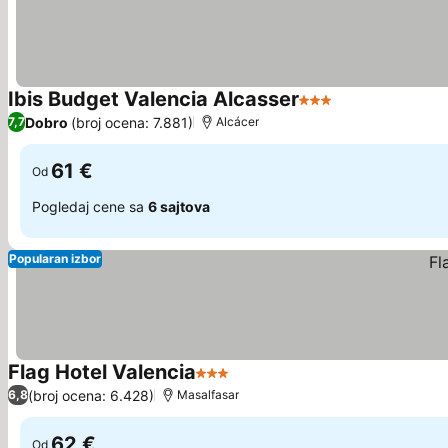
Ibis Budget Valencia Alcasser
3 Zvezdice
Pogledaj cene
Dobro
(broj ocena: 7.881)
7,7
Alcácer
61 €
Od
Pogledaj cene sa
6 sajtova
Popularan izbor
Flag Hotel Valencia
3 Zvezdice
Pogledaj cene
(broj ocena: 6.428)
6,8
Masalfasar
62 €
Od