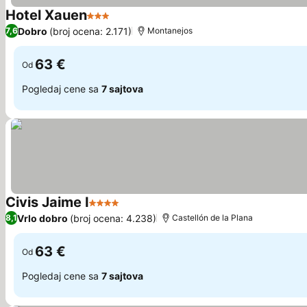
Hotel Xauen
3 Zvezdice
Pogledaj cene
Dobro
(broj ocena: 2.171)
7,6
Montanejos
63 €
Od
Pogledaj cene sa
7 sajtova
Civis Jaime I
4 Zvezdice
Pogledaj cene
Vrlo dobro
(broj ocena: 4.238)
8,1
Castellón de la Plana
63 €
Od
Pogledaj cene sa
7 sajtova