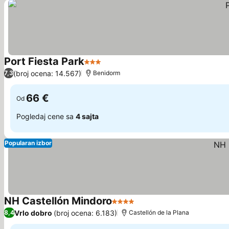
Port Fiesta Park
3 Zvezdice
Pogledaj cene
(broj ocena: 14.567)
7,3
Benidorm
66 €
Od
Pogledaj cene sa
4 sajta
Popularan izbor
NH Castellón Mindoro
4 Zvezdice
Pogledaj cene
Vrlo dobro
(broj ocena: 6.183)
8,4
Castellón de la Plana