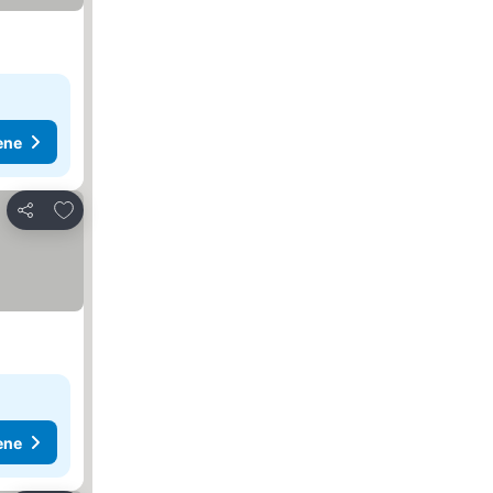
ene
Dodati u favorite
Deli
ene