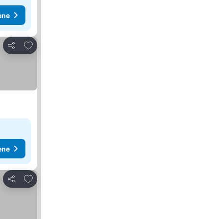
ene
Dodati u favorite
Deli
ene
Dodati u favorite
Deli