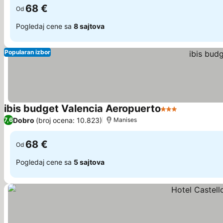
68 €
Od
Pogledaj cene sa
8 sajtova
Popularan izbor
ibis budget Valencia Aeropuerto
3 Zvezdice
Pogledaj c
Dobro
(broj ocena: 10.823)
7,6
Manises
68 €
Od
Pogledaj cene sa
5 sajtova