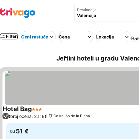
Destinacija
Filteri
Ceni rastuće
Cena
Lokacija
Hot
Jeftini hoteli u gradu Valenc
Hotel Bag
3 Zvezdice
Pogledaj cene
(broj ocena: 2.118)
6,6
Castellón de la Plana
51 €
Od