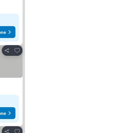
ene
Dodati u favorite
Deli
ene
Dodati u favorite