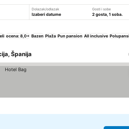
Dolazak/odlazak
Gosti i sobe
Izaberi datume
2 gosta, 1 soba.
eli
ocena: 8,0+
Bazen
Plaža
Pun pansion
All inclusive
Polupans
ija, Španija