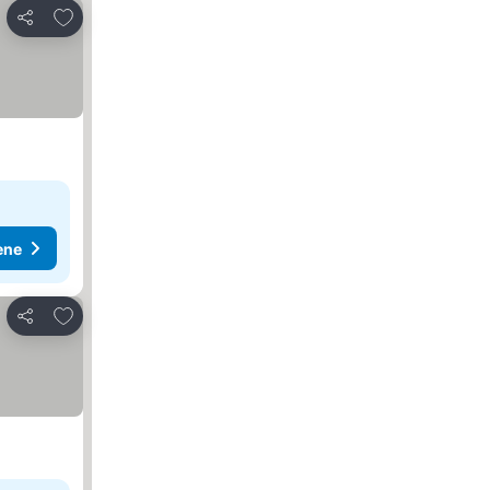
Dodati u favorite
Deli
ene
Dodati u favorite
Deli