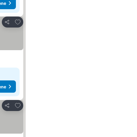
ene
Dodati u favorite
Deli
ene
Dodati u favorite
Deli