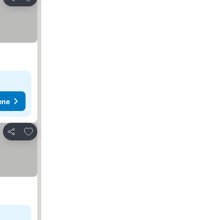
Deli
ene
Dodati u favorite
Deli