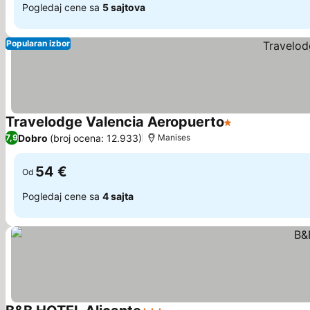
Pogledaj cene sa
5 sajtova
Popularan izbor
Travelodge Valencia Aeropuerto
1 Zvezdice
Pogledaj cene
Dobro
(broj ocena: 12.933)
7,9
Manises
54 €
Od
Pogledaj cene sa
4 sajta