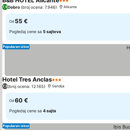
B&B HOTEL Alicante
3 Zvezdice
Pogledaj cene
Dobro
(broj ocena: 7.946)
7,9
Alikante
55 €
Od
Pogledaj cene sa
5 sajtova
Popularan izbor
Hotel Tres Anclas
3 Zvezdice
Pogledaj cene
(broj ocena: 12.165)
7,3
Gandija
60 €
Od
Pogledaj cene sa
4 sajta
Popularan izbor