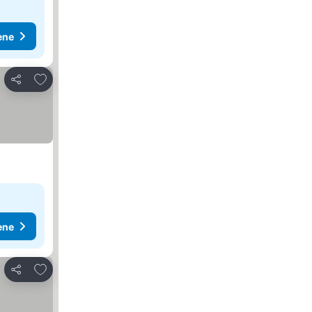
ene
Dodati u favorite
Deli
ene
Dodati u favorite
Deli