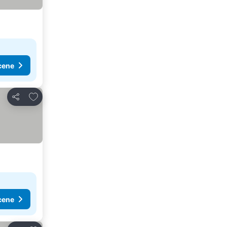
cene
Dodati u favorite
Deli
cene