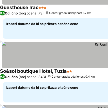
Guesthouse Irac
3 Zvezdice
Odlično
(broj ocena: 73)
9,5
Centar grada: udaljenost 1.7 km
Izaberi datume da bi se prikazale tačne cene
So&sol boutique Hotel, Tuzla
2 Zvezdice
Odlično
(broj ocena: 343)
9,6
Centar grada: udaljenost 0.4 km
Izaberi datume da bi se prikazale tačne cene