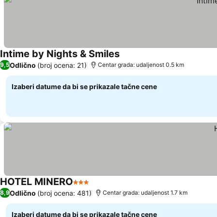
Intime by Nights & Smiles
Odlično
(broj ocena: 21)
9,5
Centar grada: udaljenost 0.5 km
Izaberi datume da bi se prikazale tačne cene
HOTEL MINERO
3 Zvezdice
Odlično
(broj ocena: 481)
8,9
Centar grada: udaljenost 1.7 km
Izaberi datume da bi se prikazale tačne cene