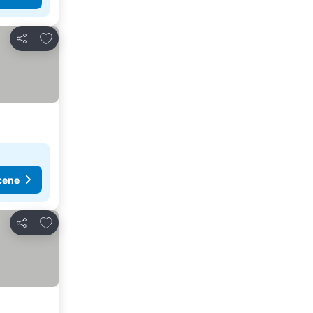
Dodati u favorite
Deli
cene
Dodati u favorite
Deli