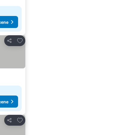
cene
Dodati u favorite
Deli
cene
Dodati u favorite
Deli