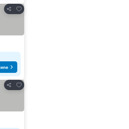
Dodati u favorite
Deli
cene
Dodati u favorite
Deli