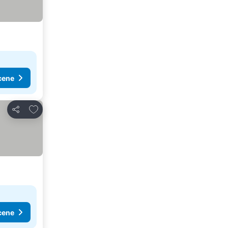
cene
Dodati u favorite
Deli
cene