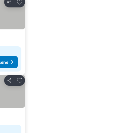
Dodati u favorite
Deli
cene
Dodati u favorite
Deli