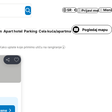
SR · €
Meni
Prijavi me
Pogledaj mapu
n
Apart hotel
Parking
Cela kuća/apartman
Odmaralište
Besplatn
Kako uplate koje primimo utiču na rangiranje
Dodati u favorite
Deli
cene