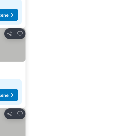
cene
Dodati u favorite
Deli
cene
Dodati u favorite
Deli