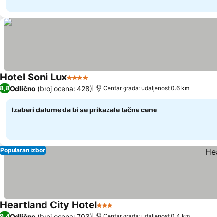
Hotel Soni Lux
4 Zvezdice
Odlično
(broj ocena: 428)
8,8
Centar grada: udaljenost 0.6 km
Izaberi datume da bi se prikazale tačne cene
Popularan izbor
Heartland City Hotel
3 Zvezdice
Odlično
(broj ocena: 703)
9,4
Centar grada: udaljenost 0.4 km