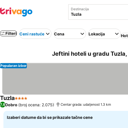
Destinacija
Filteri
Ceni rastuće
Cena
Lokacija
Hot
Jeftini hoteli u gradu Tuzl
Popularan izbor
Tuzla
4 Zvezdice
Dobro
(broj ocena: 2.075)
7,8
Centar grada: udaljenost 1.3 km
Izaberi datume da bi se prikazale tačne cene