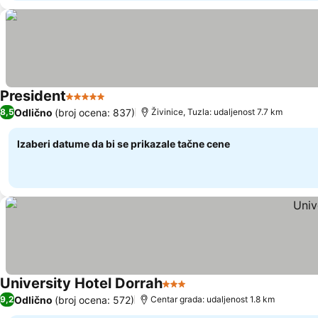
President
5 Zvezdice
Odlično
(broj ocena: 837)
8,5
Živinice, Tuzla: udaljenost 7.7 km
Izaberi datume da bi se prikazale tačne cene
University Hotel Dorrah
3 Zvezdice
Odlično
(broj ocena: 572)
9,2
Centar grada: udaljenost 1.8 km