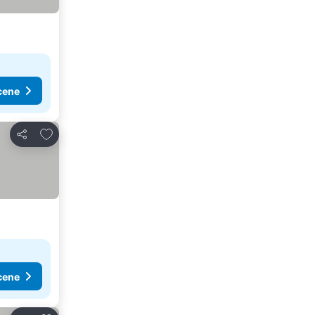
cene
Dodati u favorite
Deli
cene