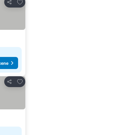
Dodati u favorite
Deli
cene
Dodati u favorite
Deli