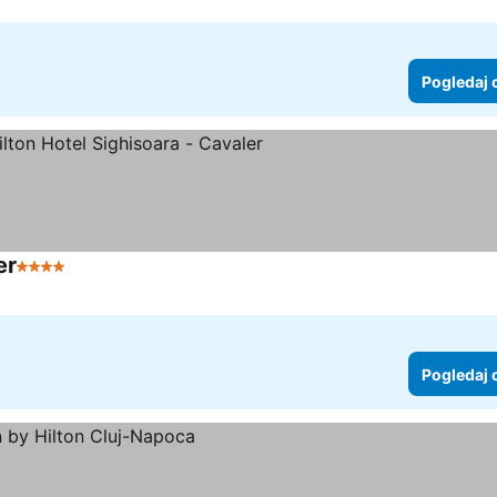
Pogledaj 
er
4 Zvezdice
Pogledaj 