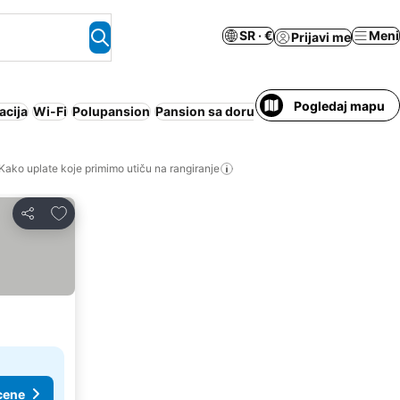
SR · €
Meni
Prijavi me
Pogledaj mapu
acija
Wi-Fi
Polupansion
Pansion sa doručkom
Gostionica
Apart
Kako uplate koje primimo utiču na rangiranje
Dodati u favorite
Deli
cene