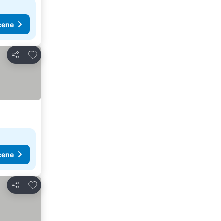
cene
Dodati u favorite
Deli
cene
Dodati u favorite
Deli