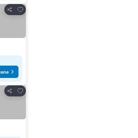
Dodati u favorite
Deli
cene
Dodati u favorite
Deli