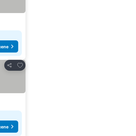
cene
Dodati u favorite
Deli
cene