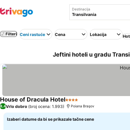
Destinacija
Filteri
Ceni rastuće
Cena
Lokacija
Hot
Jeftini hoteli u gradu Trans
House of Dracula Hotel
4 Zvezdice
Vrlo dobro
(broj ocena: 1.993)
8,4
Poiana Braşov
Izaberi datume da bi se prikazale tačne cene