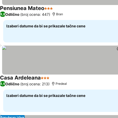
Pensiunea Mateo
3 Zvezdice
Odlično
(broj ocena: 447)
9,8
Bran
Izaberi datume da bi se prikazale tačne cene
Casa Ardeleana
3 Zvezdice
Odlično
(broj ocena: 213)
8,6
Predeal
Izaberi datume da bi se prikazale tačne cene
Popularan izbor