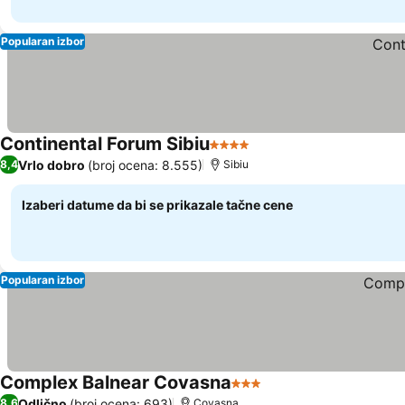
Popularan izbor
Continental Forum Sibiu
4 Zvezdice
Vrlo dobro
(broj ocena: 8.555)
8,4
Sibiu
Izaberi datume da bi se prikazale tačne cene
Popularan izbor
Complex Balnear Covasna
3 Zvezdice
Odlično
(broj ocena: 693)
8,6
Covasna