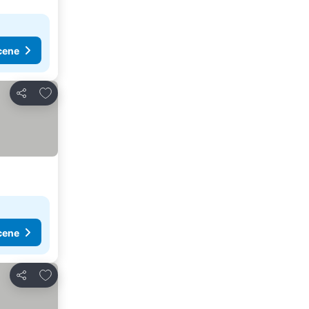
cene
Dodati u favorite
Deli
cene
Dodati u favorite
Deli