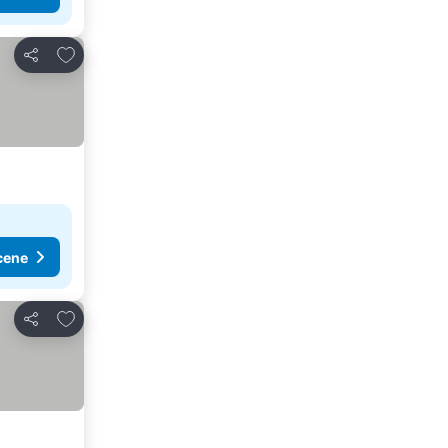
Dodati u favorite
Deli
cene
Dodati u favorite
Deli