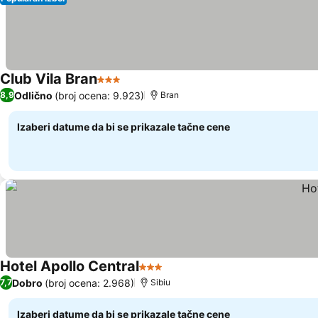
Club Vila Bran
3 Zvezdice
Odlično
(broj ocena: 9.923)
8,9
Bran
Izaberi datume da bi se prikazale tačne cene
Hotel Apollo Central
3 Zvezdice
Dobro
(broj ocena: 2.968)
7,7
Sibiu
Izaberi datume da bi se prikazale tačne cene