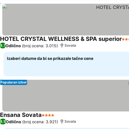
HOTEL CRYSTAL WELLNESS & SPA superior
4 Z
Odlično
(broj ocena: 3.015)
9,7
Sovata
Izaberi datume da bi se prikazale tačne cene
Popularan izbor
Ensana Sovata
4 Zvezdice
Odlično
(broj ocena: 3.921)
8,5
Sovata