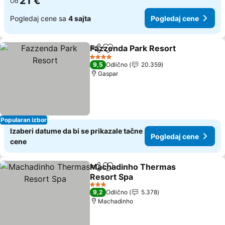
21 €
Od
Pogledaj cene sa
4 sajta
Pogledaj cene
Fazzenda Park Resort
Deli
Dodati u favorite
Pogl
4 Zvezdice
9,5
Odlično
20.359
Gaspar
Popularan izbor
Izaberi datume da bi se prikazale tačne
Pogledaj cene
cene
Machadinho Thermas
Deli
Dodati u favorite
Resort Spa
Pogledaj cene
3 Zvezdice
9,2
Odlično
5.378
Machadinho