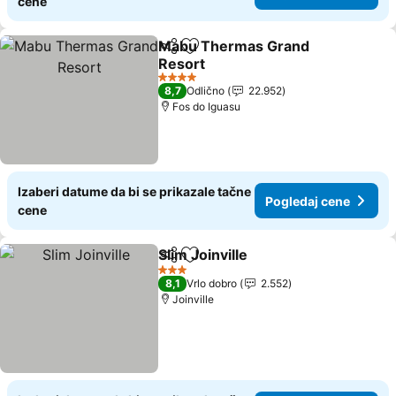
cene
Mabu Thermas Grand
Deli
Dodati u favorite
Resort
Pogledaj cene
4 Zvezdice
8,7
Odlično
22.952
Fos do Iguasu
Izaberi datume da bi se prikazale tačne
Pogledaj cene
cene
Slim Joinville
Deli
Dodati u favorite
Pogledaj cen
3 Zvezdice
8,1
Vrlo dobro
2.552
Joinville