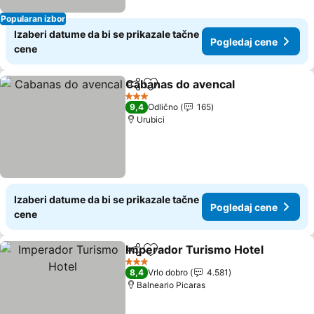
Popularan izbor
Izaberi datume da bi se prikazale tačne
Pogledaj cene
cene
Cabanas do avencal
Deli
Dodati u favorite
Pogled
3 Zvezdice
9,4
Odlično
165
Urubici
Izaberi datume da bi se prikazale tačne
Pogledaj cene
cene
Imperador Turismo Hotel
Deli
Dodati u favorite
P
3 Zvezdice
8,4
Vrlo dobro
4.581
Balneario Picaras