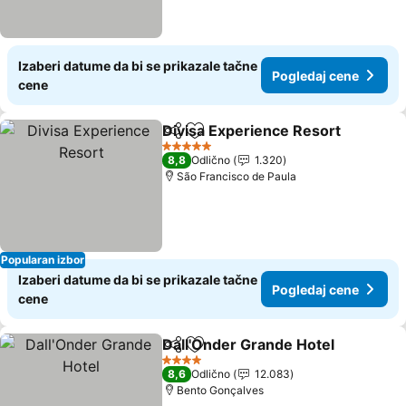
Izaberi datume da bi se prikazale tačne
Pogledaj cene
cene
Divisa Experience Resort
Deli
Dodati u favorite
P
5 Zvezdice
8,8
Odlično
1.320
São Francisco de Paula
Popularan izbor
Izaberi datume da bi se prikazale tačne
Pogledaj cene
cene
Dall'Onder Grande Hotel
Deli
Dodati u favorite
P
4 Zvezdice
8,6
Odlično
12.083
Bento Gonçalves