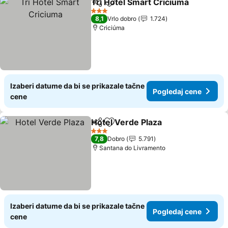
Tri Hotel Smart Criciuma
Deli
Dodati u favorite
P
3 Zvezdice
8,1
Vrlo dobro
1.724
Criciúma
Izaberi datume da bi se prikazale tačne
Pogledaj cene
cene
Hotel Verde Plaza
Deli
Dodati u favorite
Pogledaj
3 Zvezdice
7,8
Dobro
5.791
Santana do Livramento
Izaberi datume da bi se prikazale tačne
Pogledaj cene
cene