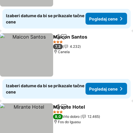
Izaberi datume da bi se prikazale tačne
Pogledaj cene
cene
Maicon Santos
Deli
Dodati u favorite
Pogledaj ce
3 Zvezdice
7,3
4.232
Canela
Izaberi datume da bi se prikazale tačne
Pogledaj cene
cene
Mirante Hotel
Deli
Dodati u favorite
Pogledaj cen
3 Zvezdice
8,0
Vrlo dobro
12.465
Fos do Iguasu