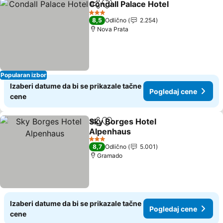
Condall Palace Hotel
Deli
Dodati u favorite
Pogle
3 Zvezdice
8,5
Odlično
2.254
Nova Prata
Popularan izbor
Izaberi datume da bi se prikazale tačne
Pogledaj cene
cene
Sky Borges Hotel
Deli
Dodati u favorite
Alpenhaus
Pogledaj cene
3 Zvezdice
8,7
Odlično
5.001
Gramado
Izaberi datume da bi se prikazale tačne
Pogledaj cene
cene