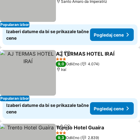
Santo Amaro da Imperatriz
Popularan izbor
Izaberi datume da bi se prikazale tačne
Pogledaj cene
cene
AJ TERMAS HOTEL IRAÍ
Deli
Dodati u favorite
Po
3 Zvezdice
9,0
Odlično
4.074
Iraí
Popularan izbor
Izaberi datume da bi se prikazale tačne
Pogledaj cene
cene
Trento Hotel Guaíra
Deli
Dodati u favorite
Pogled
3 Zvezdice
9,3
Odlično
2.839