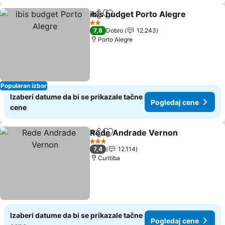
ibis budget Porto Alegre
Deli
Dodati u favorite
P
2 Zvezdice
7,8
Dobro
12.243
Porto Alegre
Popularan izbor
Izaberi datume da bi se prikazale tačne
Pogledaj cene
cene
Rede Andrade Vernon
Deli
Dodati u favorite
Pog
3 Zvezdice
7,4
12.114
Curitiba
Izaberi datume da bi se prikazale tačne
Pogledaj cene