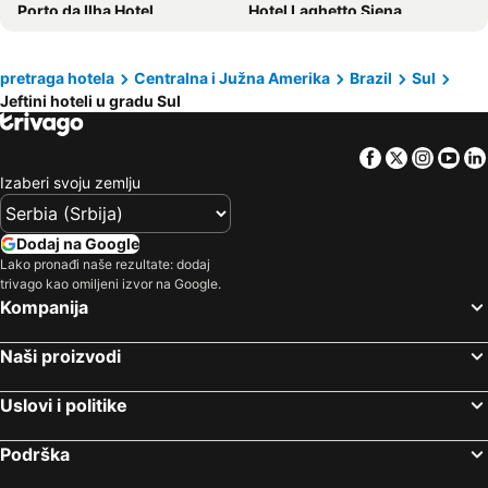
Porto da Ilha Hotel
Hotel Laghetto Siena
Intercity Florianopolis
Ody Park Resort Hotel
Kennedy Executive Hotel
Dallas Hotel
pretraga hotela
Centralna i Južna Amerika
Brazil
Sul
Jeftini hoteli u gradu Sul
Le CanarD Joinville
Hotel Boutique Quinta das Videiras
Facebook
Twitter
Insta
Yo
Izaberi svoju zemlju
Dodaj na Google
Lako pronađi naše rezultate: dodaj
trivago kao omiljeni izvor na Google.
Kompanija
Naši proizvodi
Uslovi i politike
Podrška