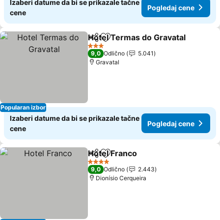
Izaberi datume da bi se prikazale tačne
Pogledaj cene
cene
Hotel Termas do Gravatal
Deli
Dodati u favorite
3 Zvezdice
9,0
Odlično
5.041
Gravatal
Popularan izbor
Izaberi datume da bi se prikazale tačne
Pogledaj cene
cene
Hotel Franco
Deli
Dodati u favorite
Pogledaj cen
4 Zvezdice
9,0
Odlično
2.443
Dionísio Cerqueira