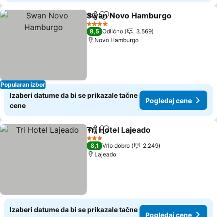
Swan Novo Hamburgo
Deli
Dodati u favorite
Pog
4 Zvezdice
8,5
Odlično
3.569
Novo Hamburgo
Popularan izbor
Izaberi datume da bi se prikazale tačne
Pogledaj cene
cene
Tri Hotel Lajeado
Deli
Dodati u favorite
Pogledaj
3 Zvezdice
8,1
Vrlo dobro
2.249
Lajeado
Izaberi datume da bi se prikazale tačne
Pogledaj cene