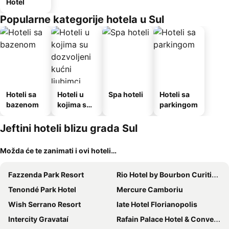
Hotel
Popularne kategorije hotela u Sul
Hoteli sa
Hoteli u
Spa hoteli
Hoteli sa
bazenom
kojima su
parkingom
dozvoljeni
kućni
Jeftini hoteli blizu grada Sul
ljubimci
Možda će te zanimati i ovi hoteli…
Fazzenda Park Resort
Rio Hotel by Bourbon Curitiba Aeroporto
Tenondé Park Hotel
Mercure Camboriu
Wish Serrano Resort
Iate Hotel Florianopolis
Intercity Gravataí
Rafain Palace Hotel & Convention Center