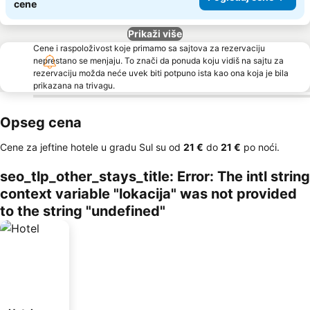
cene
Prikaži više
Cene i raspoloživost koje primamo sa sajtova za rezervaciju
neprestano se menjaju. To znači da ponuda koju vidiš na sajtu za
rezervaciju možda neće uvek biti potpuno ista kao ona koja je bila
prikazana na trivagu.
Opseg cena
Cene za jeftine hotele u gradu Sul su od
‎21 €
do
‎21 €
po noći.
seo_tlp_other_stays_title: Error: The intl string
context variable "lokacija" was not provided
to the string "undefined"