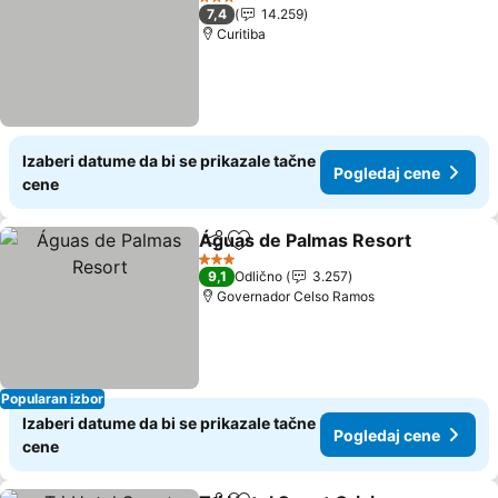
3 Zvezdice
7,4
14.259
Curitiba
Izaberi datume da bi se prikazale tačne
Pogledaj cene
cene
Águas de Palmas Resort
Deli
Dodati u favorite
P
3 Zvezdice
9,1
Odlično
3.257
Governador Celso Ramos
Popularan izbor
Izaberi datume da bi se prikazale tačne
Pogledaj cene
cene