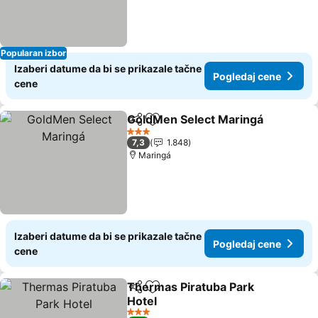
Popularan izbor
Izaberi datume da bi se prikazale tačne
Pogledaj cene
cene
GoldMen Select Maringá
Deli
Dodati u favorite
P
3 Zvezdice
7,3
1.848
Maringá
Izaberi datume da bi se prikazale tačne
Pogledaj cene
cene
Thermas Piratuba Park
Deli
Dodati u favorite
Hotel
Pogledaj cene
3 Zvezdice