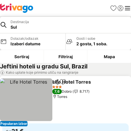
Favoriti
Prijavi
Men
Destinacija
Sul
Dolazak/odlazak
Gosti i sobe
Izaberi datume
2 gosta, 1 soba.
Sortiraj
Filtriraj
Mapa
Jeftini hoteli u gradu Sul, Brazil
Kako uplate koje primimo utiču na rangiranje
Life Hotel Torres
Deli
Dodati u favorite
Pogledaj
3 Zvezdice
7,6
Dobro
8.717
Torres
Popularan izbor