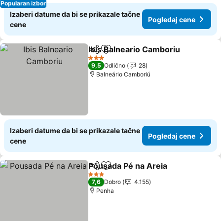
Popularan izbor
Izaberi datume da bi se prikazale tačne
Pogledaj cene
cene
Ibis Balneario Camboriu
Deli
Dodati u favorite
Po
3 Zvezdice
9,5
Odlično
28
Balneário Camboriú
Izaberi datume da bi se prikazale tačne
Pogledaj cene
cene
Pousada Pé na Areia
Deli
Dodati u favorite
Pogle
3 Zvezdice
7,6
Dobro
4.155
Penha