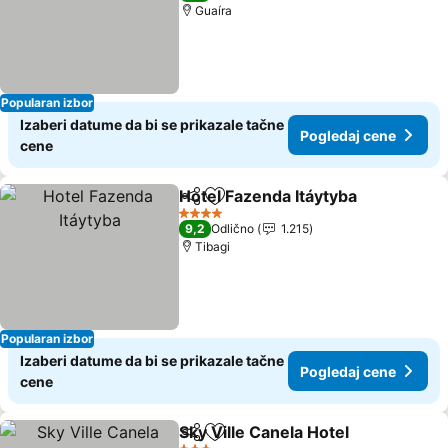
Guaíra
Popularan izbor
Izaberi datume da bi se prikazale tačne
Pogledaj cene
cene
Hotel Fazenda Itáytyba
Deli
Dodati u favorite
Pog
4 Zvezdice
9,2
Odlično
1.215
Tibagi
Popularan izbor
Izaberi datume da bi se prikazale tačne
Pogledaj cene
cene
Sky Ville Canela Hotel
Deli
Dodati u favorite
Pogl