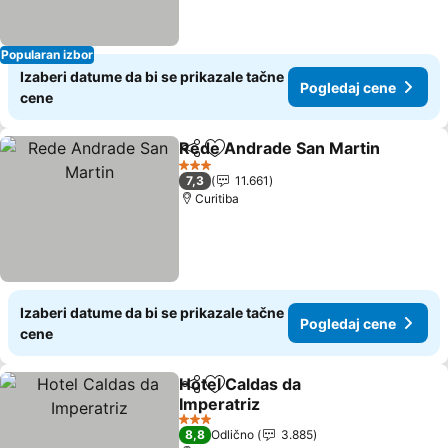
Popularan izbor
Izaberi datume da bi se prikazale tačne
Pogledaj cene
cene
Rede Andrade San Martin
Deli
Dodati u favorite
3 Zvezdice
7,3
11.661
Curitiba
Izaberi datume da bi se prikazale tačne
Pogledaj cene
cene
Hotel Caldas da
Deli
Dodati u favorite
Imperatriz
Pogledaj cene
3 Zvezdice
8,8
Odlično
3.885