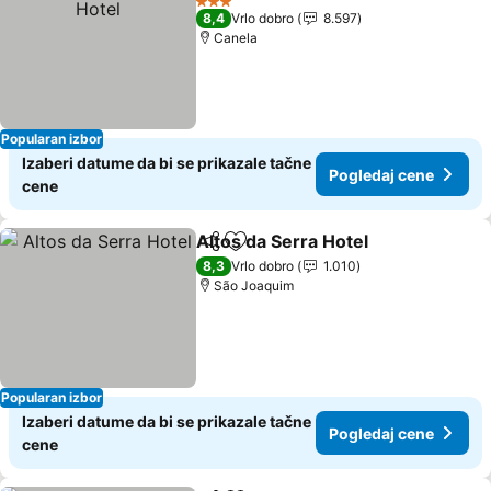
3 Zvezdice
8,4
Vrlo dobro
8.597
Canela
Popularan izbor
Izaberi datume da bi se prikazale tačne
Pogledaj cene
cene
Altos da Serra Hotel
Deli
Dodati u favorite
Pogle
8,3
Vrlo dobro
1.010
São Joaquim
Popularan izbor
Izaberi datume da bi se prikazale tačne
Pogledaj cene
cene