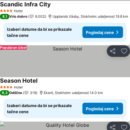
Scandic Infra City
Hotel
4 Zvezdice
8,1
Vrlo dobro
6.002
Upplands Väsby, Stokholm: udaljenost 19.8 km
Izaberi datume da bi se prikazale
Pogledaj cene
tačne cene
Popularan izbor
Deli
Do
Season Hotel
Hotel
4 Zvezdice
9,3
Odlično
319
Ekerö, Stokholm: udaljenost 14.0 km
Izaberi datume da bi se prikazale
Pogledaj cene
tačne cene