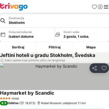
Favoriti
Prijavi
Men
Destinacija
Stokholm
Dolazak/odlazak
Gosti i sobe
Izaberi datume
2 gosta, 1 soba.
Sortiraj
Filtriraj
Mapa
Jeftini hoteli u gradu Stokholm, Švedska
Kako uplate koje primimo utiču na rangiranje
Deli
Do
Haymarket by Scandic
Hotel
4 Zvezdice
8,5
Odlično
18.673
Nobel Museum: udaljenost 1.1 km