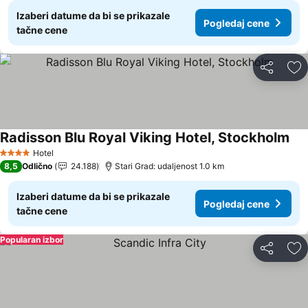
Izaberi datume da bi se prikazale
Pogledaj cene
tačne cene
Deli
Do
Radisson Blu Royal Viking Hotel, Stockholm
Hotel
4 Zvezdice
8,5
Odlično
24.188
Stari Grad: udaljenost 1.0 km
Izaberi datume da bi se prikazale
Pogledaj cene
tačne cene
Popularan izbor
Deli
Do