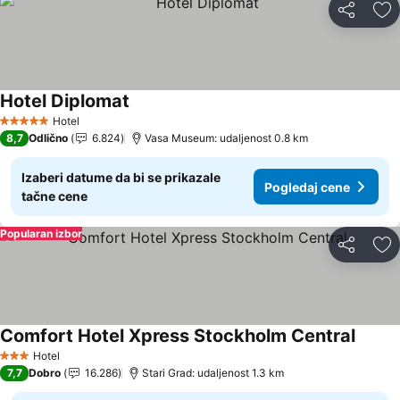
Deli
Do
Hotel Diplomat
Hotel
5 Zvezdice
8,7
Odlično
6.824
Vasa Museum: udaljenost 0.8 km
Izaberi datume da bi se prikazale
Pogledaj cene
tačne cene
Popularan izbor
Deli
Do
Comfort Hotel Xpress Stockholm Central
Hotel
3 Zvezdice
7,7
Dobro
16.286
Stari Grad: udaljenost 1.3 km