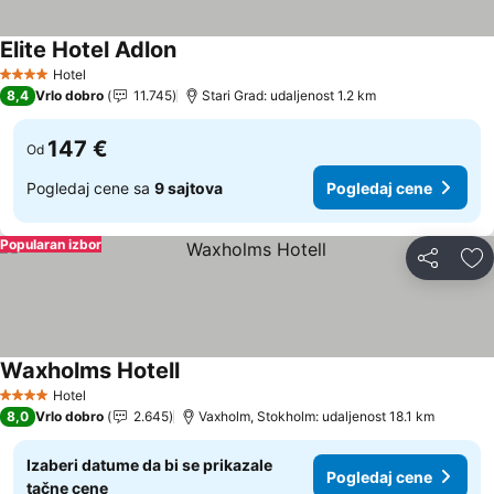
Elite Hotel Adlon
Hotel
4 Zvezdice
8,4
Vrlo dobro
11.745
Stari Grad: udaljenost 1.2 km
147 €
Od
Pogledaj cene sa
9 sajtova
Pogledaj cene
Popularan izbor
Deli
Do
Waxholms Hotell
Hotel
4 Zvezdice
8,0
Vrlo dobro
2.645
Vaxholm, Stokholm: udaljenost 18.1 km
Izaberi datume da bi se prikazale
Pogledaj cene
tačne cene