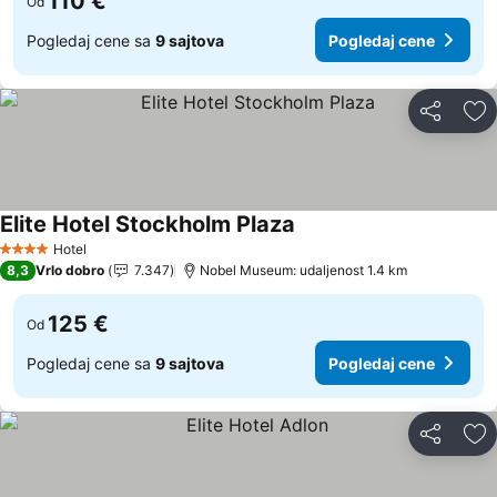
110 €
Od
Pogledaj cene sa
9 sajtova
Pogledaj cene
Deli
Do
Elite Hotel Stockholm Plaza
Hotel
4 Zvezdice
8,3
Vrlo dobro
7.347
Nobel Museum: udaljenost 1.4 km
125 €
Od
Pogledaj cene sa
9 sajtova
Pogledaj cene
Deli
Do