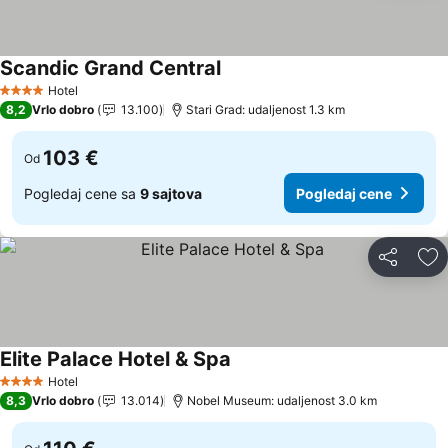
Scandic Grand Central
Hotel
4 Zvezdice
8,2
Vrlo dobro
13.100
Stari Grad: udaljenost 1.3 km
103 €
Od
Pogledaj cene sa
9 sajtova
Pogledaj cene
Deli
Do
Elite Palace Hotel & Spa
Hotel
4 Zvezdice
8,3
Vrlo dobro
13.014
Nobel Museum: udaljenost 3.0 km