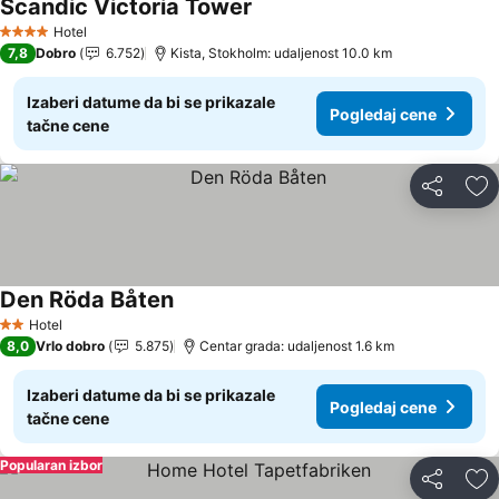
Scandic Victoria Tower
Hotel
4 Zvezdice
7,8
Dobro
6.752
Kista, Stokholm: udaljenost 10.0 km
Izaberi datume da bi se prikazale
Pogledaj cene
tačne cene
Deli
Do
Den Röda Båten
Hotel
2 Zvezdice
8,0
Vrlo dobro
5.875
Centar grada: udaljenost 1.6 km
Izaberi datume da bi se prikazale
Pogledaj cene
tačne cene
Popularan izbor
Deli
Do