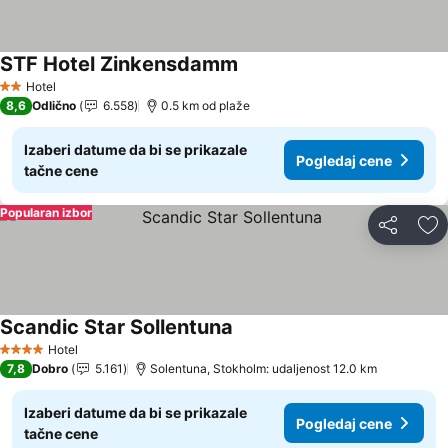
STF Hotel Zinkensdamm
Hotel
2 Zvezdice
8,6
Odlično
6.558
0.5 km od plaže
Izaberi datume da bi se prikazale
Pogledaj cene
tačne cene
Popularan izbor
Deli
Do
Scandic Star Sollentuna
Hotel
4 Zvezdice
7,8
Dobro
5.161
Solentuna, Stokholm: udaljenost 12.0 km
Izaberi datume da bi se prikazale
Pogledaj cene
tačne cene