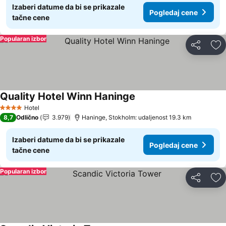
Izaberi datume da bi se prikazale
Pogledaj cene
tačne cene
Popularan izbor
Deli
Do
Quality Hotel Winn Haninge
Hotel
4 Zvezdice
8,7
Odlično
3.979
Haninge, Stokholm: udaljenost 19.3 km
Izaberi datume da bi se prikazale
Pogledaj cene
tačne cene
Popularan izbor
Deli
Do