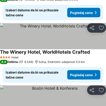
Izaberi datume da bi se prikazale
Pogledaj cene
tačne cene
Deli
Do
The Winery Hotel, WorldHotels Crafted
Hotel
4 Zvezdice
8,8
Odlično
6.346
Solna, Stokholm: udaljenost 5.5 km
Izaberi datume da bi se prikazale
Pogledaj cene
tačne cene
Deli
Do