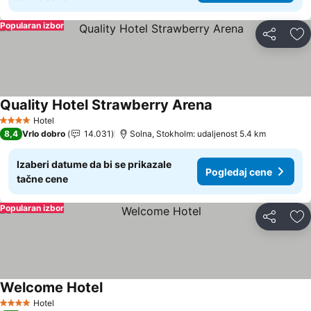
Popularan izbor
Deli
Do
Quality Hotel Strawberry Arena
Hotel
4 Zvezdice
8,4
Vrlo dobro
14.031
Solna, Stokholm: udaljenost 5.4 km
Izaberi datume da bi se prikazale
Pogledaj cene
tačne cene
Popularan izbor
Deli
Do
Welcome Hotel
Hotel
4 Zvezdice