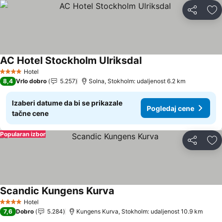
Deli
Do
AC Hotel Stockholm Ulriksdal
Hotel
4 Zvezdice
8,4
Vrlo dobro
5.257
Solna, Stokholm: udaljenost 6.2 km
Izaberi datume da bi se prikazale
Pogledaj cene
tačne cene
Popularan izbor
Deli
Do
Scandic Kungens Kurva
Hotel
4 Zvezdice
7,6
Dobro
5.284
Kungens Kurva, Stokholm: udaljenost 10.9 km