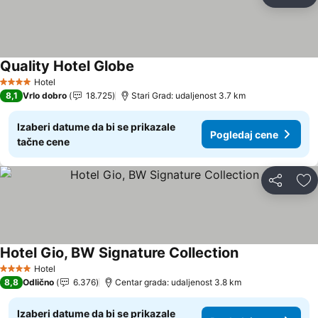
Deli
Do
Quality Hotel Globe
Hotel
4 Zvezdice
8,1
Vrlo dobro
18.725
Stari Grad: udaljenost 3.7 km
Izaberi datume da bi se prikazale
Pogledaj cene
tačne cene
Deli
Do
Hotel Gio, BW Signature Collection
Hotel
4 Zvezdice
8,8
Odlično
6.376
Centar grada: udaljenost 3.8 km
Izaberi datume da bi se prikazale