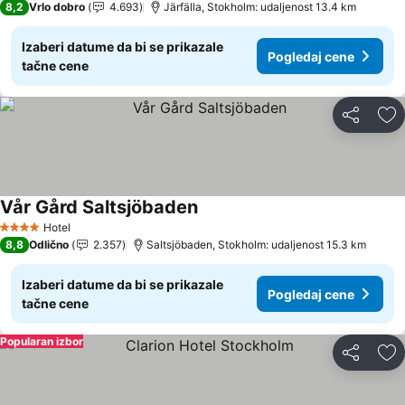
8,2
Vrlo dobro
4.693
Järfälla, Stokholm: udaljenost 13.4 km
Izaberi datume da bi se prikazale
Pogledaj cene
tačne cene
Deli
Do
Vår Gård Saltsjöbaden
Hotel
4 Zvezdice
8,8
Odlično
2.357
Saltsjöbaden, Stokholm: udaljenost 15.3 km
Izaberi datume da bi se prikazale
Pogledaj cene
tačne cene
Popularan izbor
Deli
Do