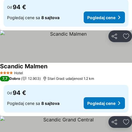
94 €
Od
Pogledaj cene sa
8 sajtova
Pogledaj cene
Deli
Do
Scandic Malmen
Hotel
4 Zvezdice
7,7
Dobro
12.903
Stari Grad: udaljenost 1.2 km
94 €
Od
Pogledaj cene sa
8 sajtova
Pogledaj cene
Deli
Do