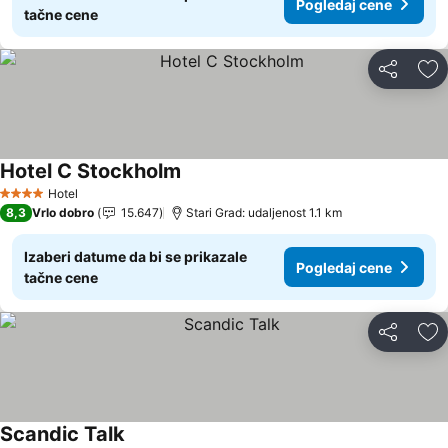
Pogledaj cene
tačne cene
Deli
Do
Hotel C Stockholm
Hotel
4 Zvezdice
8,3
Vrlo dobro
15.647
Stari Grad: udaljenost 1.1 km
Izaberi datume da bi se prikazale
Pogledaj cene
tačne cene
Deli
Do
Scandic Talk