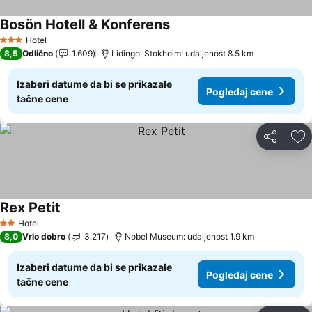
Bosön Hotell & Konferens
Hotel
3 Zvezdice
8,5
Odlično
1.609
Lidingo, Stokholm: udaljenost 8.5 km
Izaberi datume da bi se prikazale
Pogledaj cene
tačne cene
Deli
Do
Rex Petit
Hotel
2 Zvezdice
8,0
Vrlo dobro
3.217
Nobel Museum: udaljenost 1.9 km
Izaberi datume da bi se prikazale
Pogledaj cene
tačne cene