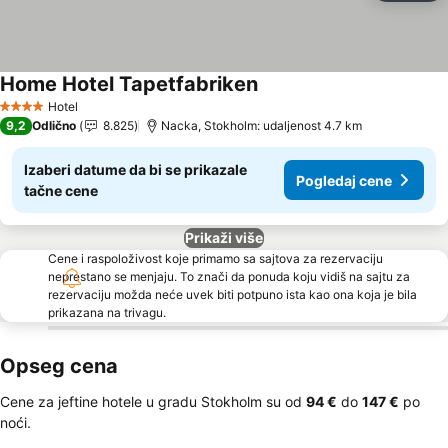
Home Hotel Tapetfabriken
Hotel
4 Zvezdice
9,2
Odlično
8.825
Nacka, Stokholm: udaljenost 4.7 km
Izaberi datume da bi se prikazale
Pogledaj cene
tačne cene
Prikaži više
Cene i raspoloživost koje primamo sa sajtova za rezervaciju
neprestano se menjaju. To znači da ponuda koju vidiš na sajtu za
rezervaciju možda neće uvek biti potpuno ista kao ona koja je bila
prikazana na trivagu.
Opseg cena
Cene za jeftine hotele u gradu Stokholm su od
‎94 €
do
‎147 €
po
noći.