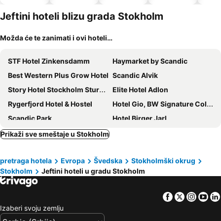
dozvoljeni
kućni
Jeftini hoteli blizu grada Stokholm
ljubimci
Možda će te zanimati i ovi hoteli…
STF Hotel Zinkensdamm
Haymarket by Scandic
Best Western Plus Grow Hotel
Scandic Alvik
Story Hotel Stockholm Stureplan, in JdV by Hyatt
Elite Hotel Adlon
Rygerfjord Hotel & Hostel
Hotel Gio, BW Signature Collection
Scandic Park
Hotel Birger Jarl
Ariston Hotell
Good Morning+ Hägersten
Prikaži sve smeštaje u Stokholm
Scandic Continental
Scandic Malmen
pretraga hotela
Evropa
Švedska
Stokholmški okrug
Rex Petit
Scandic No 53
Stokholm
Jeftini hoteli u gradu Stokholm
Sheraton Stockholm Hotel
Reimersholme Hotel
ProfilHotels Central
Hotel Best Western Plus Sthlm Bromma
Facebook
Twitter
Insta
Yo
Hotell Dialog
Hotel C Stockholm
Izaberi svoju zemlju
Castle House Inn
Best Western Hotel at 108