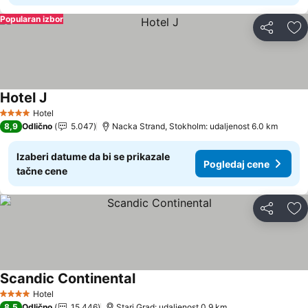
Popularan izbor
Deli
Do
Hotel J
Hotel
4 Zvezdice
8,9
Odlično
5.047
Nacka Strand, Stokholm: udaljenost 6.0 km
Izaberi datume da bi se prikazale
Pogledaj cene
tačne cene
Deli
Do
Scandic Continental
Hotel
4 Zvezdice
8,5
Odlično
15.446
Stari Grad: udaljenost 0.9 km