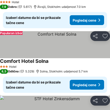
Hotel
4 Zvezdice
7,9
Dobro
5.617
Älvsjö, Stokholm: udaljenost 7.0 km
Izaberi datume da bi se prikazale
Pogledaj cene
tačne cene
Popularan izbor
Deli
Do
Comfort Hotel Solna
Hotel
3 Zvezdice
8,5
Odlično
5.329
Solna, Stokholm: udaljenost 5.7 km
Izaberi datume da bi se prikazale
Pogledaj cene
tačne cene
Deli
Do