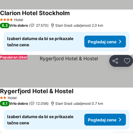
Clarion Hotel Stockholm
Hotel
4 Zvezdice
8,3
Vrlo dobro
27.570
Stari Grad: udaljenost 2.0 km
Izaberi datume da bi se prikazale
Pogledaj cene
tačne cene
Popularan izbor
Deli
Do
Rygerfjord Hotel & Hostel
Hotel
2 Zvezdice
8,1
Vrlo dobro
12.056
Stari Grad: udaljenost 0.7 km
Izaberi datume da bi se prikazale
Pogledaj cene
tačne cene