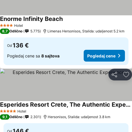
Enorme Infinity Beach
Hotel
4 Zvezdice
8,7
Odlično
5.775
Limenas Hersonisos, Stalida: udaljenost 5.2 km
136 €
Od
Pogledaj cene sa
8 sajtova
Pogledaj cene
Deli
Do
Esperides Resort Crete, The Authentic Experience
Hotel
5 Zvezdice
9,1
Odlično
2.301
Hersonisos, Stalida: udaljenost 3.8 km
146 €
Od