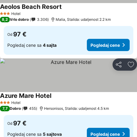
Aeolos Beach Resort
Hotel
3 Zvezdice
8,2
Vrlo dobro
3.306
Malia, Stalida: udaljenost 2.2 km
97 €
Od
Pogledaj cene sa
4 sajta
Pogledaj cene
Deli
Do
Azure Mare Hotel
Hotel
3 Zvezdice
7,7
Dobro
455
Hersonisos, Stalida: udaljenost 4.5 km
97 €
Od
Pogledaj cene sa
5 sajtova
Pogledaj cene