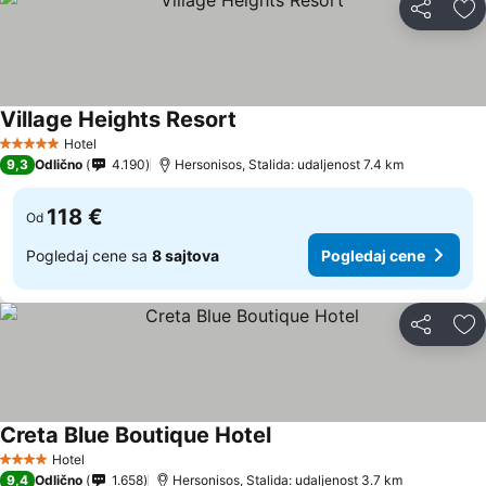
Deli
Do
Village Heights Resort
Hotel
5 Zvezdice
9,3
Odlično
4.190
Hersonisos, Stalida: udaljenost 7.4 km
118 €
Od
Pogledaj cene sa
8 sajtova
Pogledaj cene
Deli
Do
Creta Blue Boutique Hotel
Hotel
4 Zvezdice
9,4
Odlično
1.658
Hersonisos, Stalida: udaljenost 3.7 km