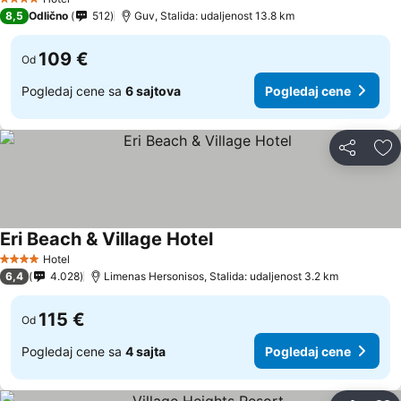
4 Zvezdice
8,5
Odlično
512
Guv, Stalida: udaljenost 13.8 km
109 €
Od
Pogledaj cene sa
6 sajtova
Pogledaj cene
Deli
Do
Eri Beach & Village Hotel
Hotel
4 Zvezdice
6,4
4.028
Limenas Hersonisos, Stalida: udaljenost 3.2 km
115 €
Od
Pogledaj cene sa
4 sajta
Pogledaj cene