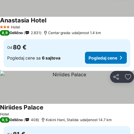
Anastasia Hotel
Hotel
3 Zvezdice
8,9
Odlično
2.831
Centar grada: udaljenost 1.4 km
80 €
Od
Pogledaj cene sa
6 sajtova
Pogledaj cene
Deli
Do
Niriides Palace
Hotel
9,5
Odlično
408
Kokini Hani, Stalida: udaljenost 14.7 km