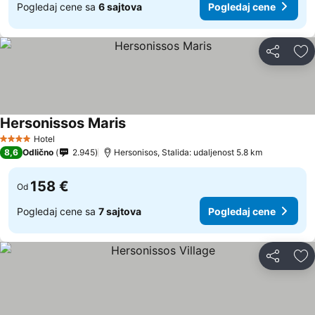
Pogledaj cene sa
6 sajtova
Pogledaj cene
Deli
Do
Hersonissos Maris
Hotel
4 Zvezdice
8,6
Odlično
2.945
Hersonisos, Stalida: udaljenost 5.8 km
158 €
Od
Pogledaj cene sa
7 sajtova
Pogledaj cene
Deli
Do