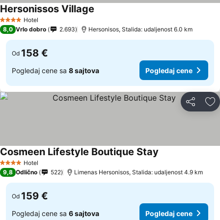
Hersonissos Village
Hotel
4 Zvezdice
8,0
Vrlo dobro
2.693
Hersonisos, Stalida: udaljenost 6.0 km
158 €
Od
Pogledaj cene sa
8 sajtova
Pogledaj cene
Deli
Do
Cosmeen Lifestyle Boutique Stay
Hotel
4 Zvezdice
9,8
Odlično
522
Limenas Hersonisos, Stalida: udaljenost 4.9 km
159 €
Od
Pogledaj cene sa
6 sajtova
Pogledaj cene