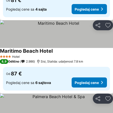
81 €
Od
Pogledaj cene sa
4 sajta
Pogledaj cene
Deli
Do
Maritimo Beach Hotel
Hotel
4 Zvezdice
8,9
Odlično
2.986
Sisi, Stalida: udaljenost 7.8 km
87 €
Od
Pogledaj cene sa
6 sajtova
Pogledaj cene
Deli
Do