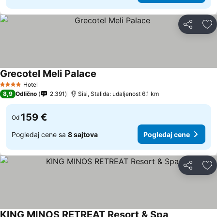
Deli
Do
Grecotel Meli Palace
Hotel
4 Zvezdice
8,9
Odlično
2.391
Sisi, Stalida: udaljenost 6.1 km
159 €
Od
Pogledaj cene sa
8 sajtova
Pogledaj cene
Deli
Do
KING MINOS RETREAT Resort & Spa