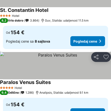
St. Constantin Hotel
Hotel
4 Zvezdice
8,2
Vrlo dobro
3.864
Guv, Stalida: udaljenost 11.5 km
154 €
Od
Pogledaj cene sa
8 sajtova
Pogledaj cene
Deli
Do
Paralos Venus Suites
Hotel
5 Zvezdice
9,4
Odlično
1.286
Analipsis, Stalida: udaljenost 9.1 km
154 €
Od