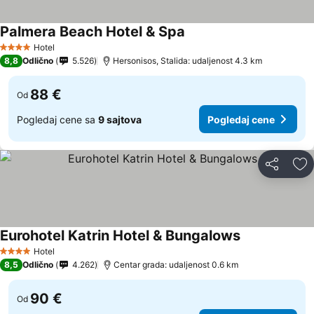
Palmera Beach Hotel & Spa
Hotel
4 Zvezdice
8,8
Odlično
5.526
Hersonisos, Stalida: udaljenost 4.3 km
88 €
Od
Pogledaj cene sa
9 sajtova
Pogledaj cene
Deli
Do
Eurohotel Katrin Hotel & Bungalows
Hotel
4 Zvezdice
8,5
Odlično
4.262
Centar grada: udaljenost 0.6 km
90 €
Od