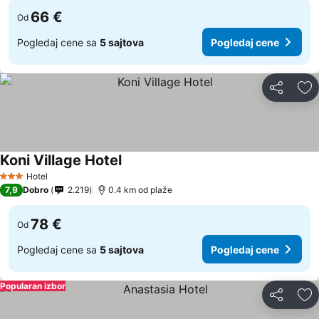
66 €
Od
Pogledaj cene sa
5 sajtova
Pogledaj cene
Deli
Do
Koni Village Hotel
Hotel
3 Zvezdice
7,9
Dobro
2.219
0.4 km od plaže
78 €
Od
Pogledaj cene sa
5 sajtova
Pogledaj cene
Popularan izbor
Deli
Do