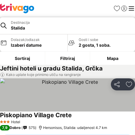
Favoriti
Prijavi
Men
Destinacija
Stalida
Dolazak/odlazak
Gosti i sobe
Izaberi datume
2 gosta, 1 soba.
Sortiraj
Filtriraj
Mapa
Jeftini hoteli u gradu Stalida, Grčka
Kako uplate koje primimo utiču na rangiranje
Deli
Do
Piskopiano Village Crete
Hotel
3 Zvezdice
7,9
Dobro
575
Hersonisos, Stalida: udaljenost 4.7 km