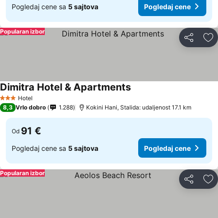
Pogledaj cene sa
5 sajtova
Pogledaj cene
Popularan izbor
Deli
Do
Dimitra Hotel & Apartments
Hotel
3 Zvezdice
8,3
Vrlo dobro
1.288
Kokini Hani, Stalida: udaljenost 17.1 km
91 €
Od
Pogledaj cene sa
5 sajtova
Pogledaj cene
Popularan izbor
Deli
Do