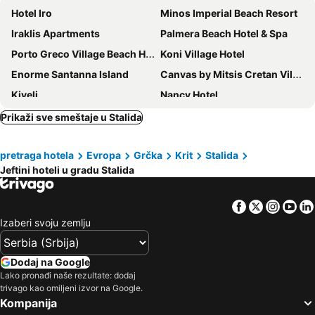
Hotel Iro
Minos Imperial Beach Resort
Iraklis Apartments
Palmera Beach Hotel & Spa
Porto Greco Village Beach Hotel
Koni Village Hotel
Enorme Santanna Island
Canvas by Mitsis Cretan Village
Kiveli
Nancy Hotel
Semiramis Village Hotel
Mediterraneo Hotel
Prikaži sve smeštaje u Stalida
Triton Hotel
Gouves Bay by Omilos Hotels
pretraga hotela
Evropa
Grčka
Krit
Stalida
Aglaia Apartments
Elmi Beach Hotel & Suites
Jeftini hoteli u gradu Stalida
Themis Beach Hotel
Harmony Hotel
Eri Beach & Village Hotel
Palm Bay
Facebook
Twitter
Insta
Yo
Romantica Hotel Apartments By Estia
Vasia Royal Hotel
Izaberi svoju zemlju
Glaros Beach Hotel
Harma Boutique Hotel
Ibiscus Hotel Malia
Enorme Infinity Beach
Dodaj na Google
Lako pronađi naše rezultate: dodaj
Solimar Ruby
Mitsis Royal Mare
trivago kao omiljeni izvor na Google.
Village Heights Resort
Erato Hotel
Kompanija