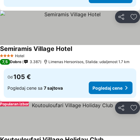
Deli
Do
Semiramis Village Hotel
Hotel
4 Zvezdice
7,5
Dobro
3.387
Limenas Hersonisos, Stalida: udaljenost 1.7 km
105 €
Od
Pogledaj cene sa
7 sajtova
Pogledaj cene
Popularan izbor
Deli
Do
Koutouloufari Village Holiday Club