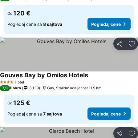
120 €
Od
Pogledaj cene sa
8 sajtova
Pogledaj cene
Deli
Do
Gouves Bay by Omilos Hotels
Hotel
4 Zvezdice
7,9
Dobro
3.139
Guv, Stalida: udaljenost 11.9 km
125 €
Od
Pogledaj cene sa
7 sajtova
Pogledaj cene
Deli
Do