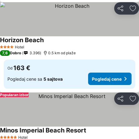
Deli
Do
Horizon Beach
Hotel
4 Zvezdice
7,6
Dobro
3.396
0.5 km od plaže
163 €
Od
Pogledaj cene sa
5 sajtova
Pogledaj cene
Popularan izbor
Deli
Do
Minos Imperial Beach Resort
Hotel