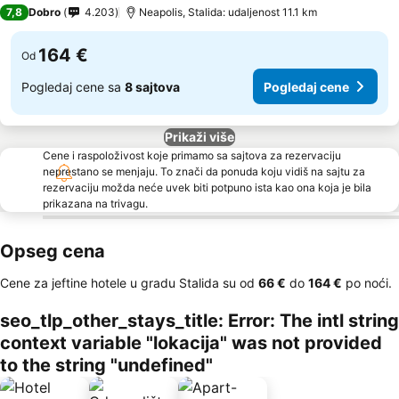
5 Zvezdice
7,8
Dobro
4.203
Neapolis, Stalida: udaljenost 11.1 km
164 €
Od
Pogledaj cene sa
8 sajtova
Pogledaj cene
Prikaži više
Cene i raspoloživost koje primamo sa sajtova za rezervaciju
neprestano se menjaju. To znači da ponuda koju vidiš na sajtu za
rezervaciju možda neće uvek biti potpuno ista kao ona koja je bila
prikazana na trivagu.
Opseg cena
Cene za jeftine hotele u gradu Stalida su od
‎66 €
do
‎164 €
po noći.
seo_tlp_other_stays_title: Error: The intl string
context variable "lokacija" was not provided
to the string "undefined"