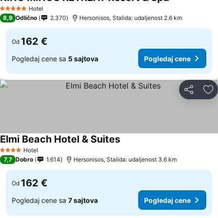
Hotel
5 Zvezdice
8,9
Odlično
2.370
Hersonisos, Stalida: udaljenost 2.6 km
162 €
Od
Pogledaj cene sa
5 sajtova
Pogledaj cene
Deli
Do
Elmi Beach Hotel & Suites
Hotel
4 Zvezdice
7,7
Dobro
1.614
Hersonisos, Stalida: udaljenost 3.6 km
162 €
Od
Pogledaj cene sa
7 sajtova
Pogledaj cene