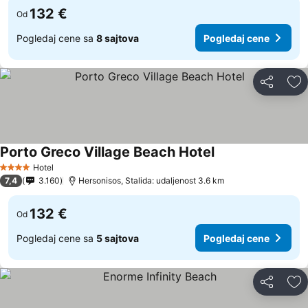
132 €
Od
Pogledaj cene sa
8 sajtova
Pogledaj cene
Deli
Do
Porto Greco Village Beach Hotel
Hotel
4 Zvezdice
7,4
3.160
Hersonisos, Stalida: udaljenost 3.6 km
132 €
Od
Pogledaj cene sa
5 sajtova
Pogledaj cene
Deli
Do