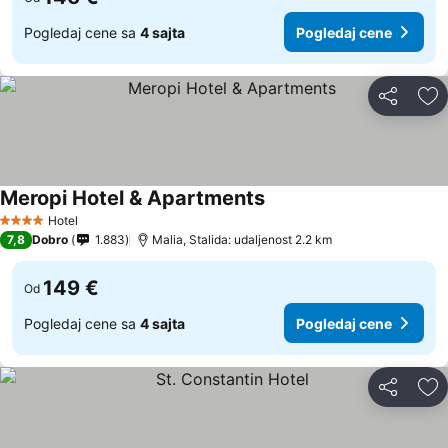
Pogledaj cene sa
4 sajta
Pogledaj cene
Deli
Do
Meropi Hotel & Apartments
Hotel
4 Zvezdice
7,8
Dobro
1.883
Malia, Stalida: udaljenost 2.2 km
149 €
Od
Pogledaj cene sa
4 sajta
Pogledaj cene
Deli
Do