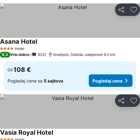
Deli
Do
Asana Hotel
Hotel
4 Zvezdice
8,2
Vrlo dobro
932
Analipsis, Stalida: udaljenost 9.2 km
108 €
Od
Pogledaj cene sa
5 sajtova
Pogledaj cene
Deli
Do
Vasia Royal Hotel
Hotel