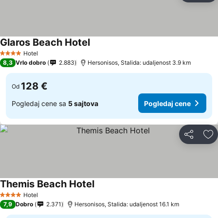
Glaros Beach Hotel
Hotel
4 Zvezdice
8,3
Vrlo dobro
2.883
Hersonisos, Stalida: udaljenost 3.9 km
128 €
Od
Pogledaj cene sa
5 sajtova
Pogledaj cene
Deli
Do
Themis Beach Hotel
Hotel
4 Zvezdice
7,9
Dobro
2.371
Hersonisos, Stalida: udaljenost 16.1 km