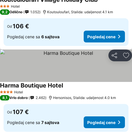
Hotel
3 Zvezdice
9,2
Odlično
1.052
Koutouloufari, Stalida: udaljenost 4.1 km
106 €
Od
Pogledaj cene sa
6 sajtova
Pogledaj cene
Deli
Do
Harma Boutique Hotel
Hotel
4 Zvezdice
8,1
Vrlo dobro
2.462
Hersonisos, Stalida: udaljenost 4.0 km
107 €
Od
Pogledaj cene sa
7 sajtova
Pogledaj cene