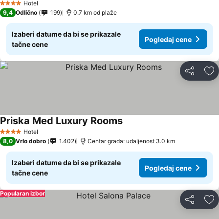
Hotel
4 Zvezdice
9,4
Odlično
199
0.7 km od plaže
Izaberi datume da bi se prikazale
Pogledaj cene
tačne cene
Deli
Do
Priska Med Luxury Rooms
Pogledaj cene
Hotel
4 Zvezdice
8,0
Vrlo dobro
1.402
Centar grada: udaljenost 3.0 km
Izaberi datume da bi se prikazale
Pogledaj cene
tačne cene
Popularan izbor
Deli
Do