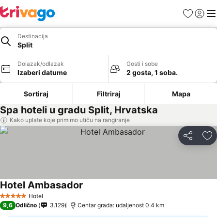
Favoriti
Prijavi
Men
Destinacija
Split
Dolazak/odlazak
Gosti i sobe
Izaberi datume
2 gosta, 1 soba.
Sortiraj
Filtriraj
Mapa
Spa hoteli u gradu Split, Hrvatska
Kako uplate koje primimo utiču na rangiranje
Deli
Do
Hotel Ambasador
Pogledaj cene
Hotel
5 Zvezdice
9,6
Odlično
3.129
Centar grada: udaljenost 0.4 km