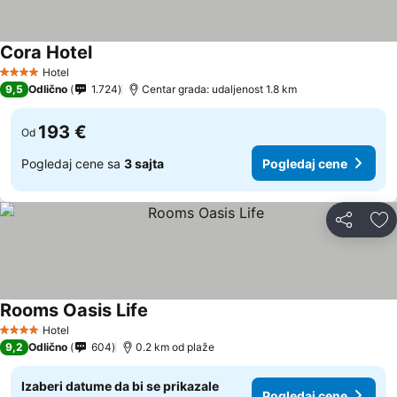
Cora Hotel
Pogledaj cene
Hotel
4 Zvezdice
9,5
Odlično
1.724
Centar grada: udaljenost 1.8 km
193 €
Od
Pogledaj cene sa
3 sajta
Pogledaj cene
Deli
Do
Rooms Oasis Life
Pogledaj cene
Hotel
4 Zvezdice
9,2
Odlično
604
0.2 km od plaže
Izaberi datume da bi se prikazale
Pogledaj cene