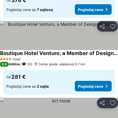
376 €
Od
Pogledaj cene sa
7 sajtova
Pogledaj cene
Deli
Do
Boutique Hotel Venturo, a Member of Design Hotels™
Pogledaj cene
Hotel
4 Zvezdice
9,8
Odlično
20
Centar grada: udaljenost 0.7 km
281 €
Od
Pogledaj cene sa
2 sajta
Pogledaj cene
Deli
Do