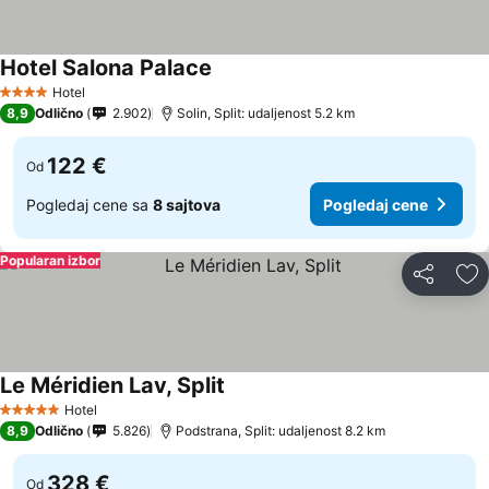
Hotel Salona Palace
Pogledaj cene
Hotel
4 Zvezdice
8,9
Odlično
2.902
Solin, Split: udaljenost 5.2 km
122 €
Od
Pogledaj cene sa
8 sajtova
Pogledaj cene
Popularan izbor
Deli
Do
Le Méridien Lav, Split
Pogledaj cene
Hotel
5 Zvezdice
8,9
Odlično
5.826
Podstrana, Split: udaljenost 8.2 km
328 €
Od