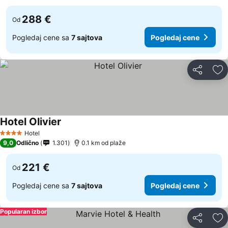
288 €
Od
Pogledaj cene sa
7 sajtova
Pogledaj cene
Deli
Do
Hotel Olivier
Pogledaj cene
Hotel
4 Zvezdice
9,0
Odlično
1.301
0.1 km od plaže
221 €
Od
Pogledaj cene sa
7 sajtova
Pogledaj cene
Popularan izbor
Deli
Do