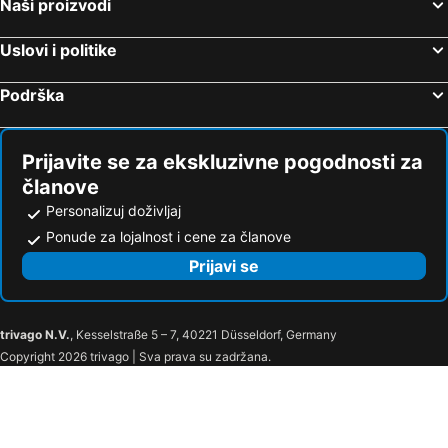
Naši proizvodi
Slatine, spa hotels
Vinišće, spa hotels
Hotel Rotondo
Hotel Plaža Duće
Selca, spa hotels
Dicmo, spa hotels
Katarina
Damianii Luxury Boutique Hotel & Spa
Uslovi i politike
Drniš, spa hotels
Šestanovac, spa hotels
Podrška
Sinj, spa hotels
Prijavite se za ekskluzivne pogodnosti za
članove
Personalizuj doživljaj
Ponude za lojalnost i cene za članove
Prijavi se
trivago N.V.
, Kesselstraße 5 – 7, 40221 Düsseldorf, Germany
Copyright 2026 trivago | Sva prava su zadržana.