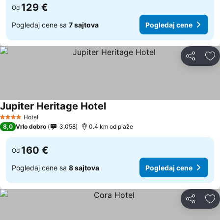
129 €
Od
Pogledaj cene sa
7 sajtova
Pogledaj cene
Deli
Do
Jupiter Heritage Hotel
Pogledaj cene
Hotel
4 Zvezdice
8,0
Vrlo dobro
3.058
0.4 km od plaže
160 €
Od
Pogledaj cene sa
8 sajtova
Pogledaj cene
Deli
Do