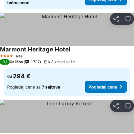
tačne cene
Deli
Do
Marmont Heritage Hotel
Pogledaj cene
Hotel
4 Zvezdice
9,1
Odlično
1.707
0.3 km od plaže
294 €
Od
Pogledaj cene sa
7 sajtova
Pogledaj cene
Deli
Do