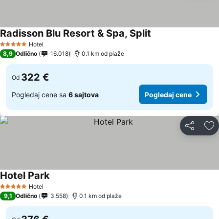
Radisson Blu Resort & Spa, Split
Pogledaj cene
Hotel
5 Zvezdice
8,9
Odlično
16.018
0.1 km od plaže
322 €
Od
Pogledaj cene sa
6 sajtova
Pogledaj cene
Deli
Do
Hotel Park
Pogledaj cene
Hotel
5 Zvezdice
9,1
Odlično
3.558
0.1 km od plaže