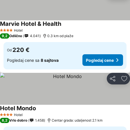
Marvie Hotel & Health
Pogledaj cene
Hotel
4 Zvezdice
9,2
Odlično
4.041
0.3 km od plaže
220 €
Od
Pogledaj cene sa
8 sajtova
Pogledaj cene
Deli
Do
Hotel Mondo
Pogledaj cene
Hotel
4 Zvezdice
8,2
Vrlo dobro
1.458
Centar grada: udaljenost 2.1 km