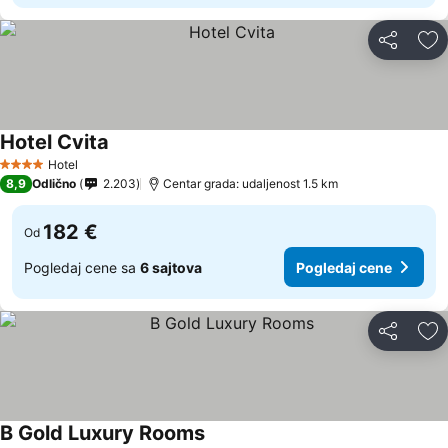
Deli
Do
Hotel Cvita
Pogledaj cene
Hotel
4 Zvezdice
8,9
Odlično
2.203
Centar grada: udaljenost 1.5 km
182 €
Od
Pogledaj cene sa
6 sajtova
Pogledaj cene
Deli
Do
B Gold Luxury Rooms
Pogledaj cene