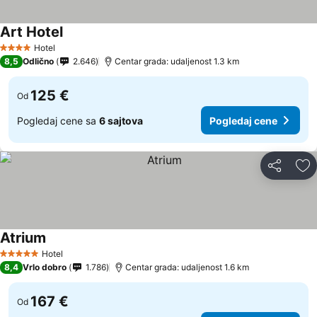
Art Hotel
Pogledaj cene
Hotel
4 Zvezdice
8,5
Odlično
2.646
Centar grada: udaljenost 1.3 km
125 €
Od
Pogledaj cene sa
6 sajtova
Pogledaj cene
Deli
Do
Atrium
Pogledaj cene
Hotel
5 Zvezdice
8,4
Vrlo dobro
1.786
Centar grada: udaljenost 1.6 km
167 €
Od