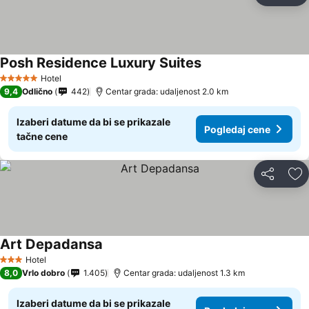
Posh Residence Luxury Suites
Pogledaj cene
Hotel
5 Zvezdice
9,4
Odlično
442
Centar grada: udaljenost 2.0 km
Izaberi datume da bi se prikazale
Pogledaj cene
tačne cene
Deli
Do
Art Depadansa
Pogledaj cene
Hotel
3 Zvezdice
8,0
Vrlo dobro
1.405
Centar grada: udaljenost 1.3 km
Izaberi datume da bi se prikazale