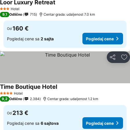
Loor Luxury Retreat
Pogledaj cene
Hotel
3 Zvezdice
9,1
Odlično
715
Centar grada: udaljenost 7.0 km
160 €
Od
Pogledaj cene sa
2 sajta
Pogledaj cene
Deli
Do
Time Boutique Hotel
Pogledaj cene
Hotel
4 Zvezdice
9,2
Odlično
2.384
Centar grada: udaljenost 1.2 km
213 €
Od
Pogledaj cene sa
6 sajtova
Pogledaj cene