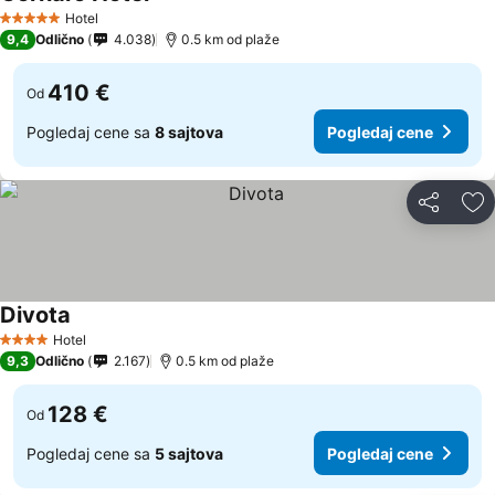
Pogledaj cene
Hotel
5 Zvezdice
9,4
Odlično
4.038
0.5 km od plaže
410 €
Od
Pogledaj cene sa
8 sajtova
Pogledaj cene
Deli
Do
Divota
Pogledaj cene
Hotel
4 Zvezdice
9,3
Odlično
2.167
0.5 km od plaže
128 €
Od
Pogledaj cene sa
5 sajtova
Pogledaj cene