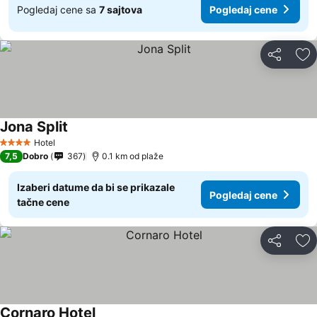
Pogledaj cene sa
7 sajtova
Pogledaj cene
Deli
Do
Jona Split
Pogledaj cene
Hotel
4 Zvezdice
7,5
Dobro
367
0.1 km od plaže
Izaberi datume da bi se prikazale
Pogledaj cene
tačne cene
Deli
Do
Cornaro Hotel