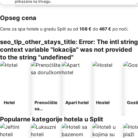
prikazana na trivagu.
Opseg cena
Cene za spa hotele u gradu Split su od
‎108 €
do
‎467 €
po noći.
seo_tlp_other_stays_title: Error: The intl string
context variable "lokacija" was not provided
to the string "undefined"
Hotel
Prenoćište
Apart hotel
Hostel
Gost
sa
doručkom
Popularne kategorije hotela u Split