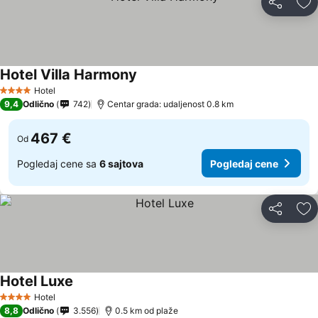
Deli
Do
Hotel Villa Harmony
Pogledaj cene
Hotel
4 Zvezdice
9,4
Odlično
742
Centar grada: udaljenost 0.8 km
467 €
Od
Pogledaj cene sa
6 sajtova
Pogledaj cene
Deli
Do
Hotel Luxe
Pogledaj cene
Hotel
4 Zvezdice
8,8
Odlično
3.556
0.5 km od plaže