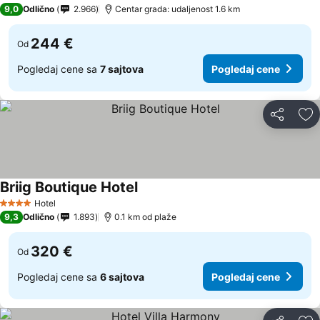
4 Zvezdice
9,0
Odlično
2.966
Centar grada: udaljenost 1.6 km
244 €
Od
Pogledaj cene sa
7 sajtova
Pogledaj cene
Deli
Do
Briig Boutique Hotel
Pogledaj cene
Hotel
4 Zvezdice
9,3
Odlično
1.893
0.1 km od plaže
320 €
Od
Pogledaj cene sa
6 sajtova
Pogledaj cene