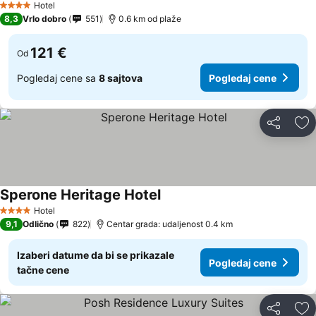
Hotel
4 Zvezdice
8,3
Vrlo dobro
551
0.6 km od plaže
121 €
Od
Pogledaj cene sa
8 sajtova
Pogledaj cene
Deli
Do
Sperone Heritage Hotel
Pogledaj cene
Hotel
4 Zvezdice
9,1
Odlično
822
Centar grada: udaljenost 0.4 km
Izaberi datume da bi se prikazale
Pogledaj cene
tačne cene
Deli
Do