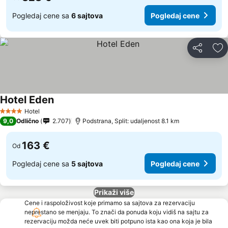
Pogledaj cene sa
6 sajtova
Pogledaj cene
Deli
Do
Hotel Eden
Pogledaj cene
Hotel
4 Zvezdice
9,0
Odlično
2.707
Podstrana, Split: udaljenost 8.1 km
163 €
Od
Pogledaj cene sa
5 sajtova
Pogledaj cene
Prikaži više
Cene i raspoloživost koje primamo sa sajtova za rezervaciju
neprestano se menjaju. To znači da ponuda koju vidiš na sajtu za
rezervaciju možda neće uvek biti potpuno ista kao ona koja je bila