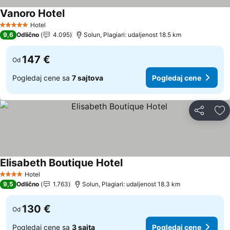
Vanoro Hotel
Hotel
5 Zvezdice
9,6
Odlično
4.095
Solun, Plagiari: udaljenost 18.5 km
147 €
Od
Pogledaj cene sa
7 sajtova
Pogledaj cene
Deli
Do
Elisabeth Boutique Hotel
Hotel
4 Zvezdice
9,5
Odlično
1.763
Solun, Plagiari: udaljenost 18.3 km
130 €
Od
Pogledaj cene sa
3 sajta
Pogledaj cene