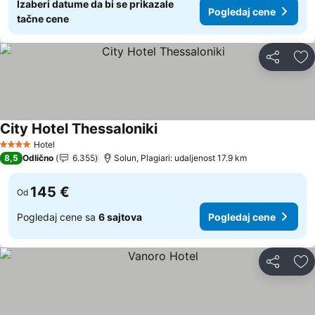
Izaberi datume da bi se prikazale
Pogledaj cene
tačne cene
Deli
Do
City Hotel Thessaloniki
Hotel
4 Zvezdice
8,5
Odlično
6.355
Solun, Plagiari: udaljenost 17.9 km
145 €
Od
Pogledaj cene sa
6 sajtova
Pogledaj cene
Deli
Do