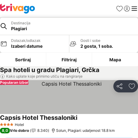
Favoriti
Prijavi
Men
Destinacija
Plagiari
Dolazak/odlazak
Gosti i sobe
Izaberi datume
2 gosta, 1 soba.
Sortiraj
Filtriraj
Mapa
Spa hoteli u gradu Plagiari, Grčka
Kako uplate koje primimo utiču na rangiranje
Popularan izbor
Deli
Do
Capsis Hotel Thessaloniki
Hotel
4 Zvezdice
8,0
Vrlo dobro
8.340
Solun, Plagiari: udaljenost 18.8 km