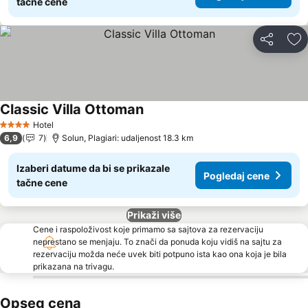
tačne cene
Deli
Do
Classic Villa Ottoman
Hotel
4 Zvezdice
6,9
7
Solun, Plagiari: udaljenost 18.3 km
Izaberi datume da bi se prikazale
Pogledaj cene
tačne cene
Prikaži više
Cene i raspoloživost koje primamo sa sajtova za rezervaciju
neprestano se menjaju. To znači da ponuda koju vidiš na sajtu za
rezervaciju možda neće uvek biti potpuno ista kao ona koja je bila
prikazana na trivagu.
Opseg cena