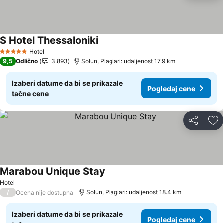
S Hotel Thessaloniki
Hotel
5 Zvezdice
9,5
Odlično
3.893
Solun, Plagiari: udaljenost 17.9 km
Izaberi datume da bi se prikazale
Pogledaj cene
tačne cene
Deli
Do
Marabou Unique Stay
Hotel
/
Solun, Plagiari: udaljenost 18.4 km
Ocena nije dostupna
Izaberi datume da bi se prikazale
Pogledaj cene