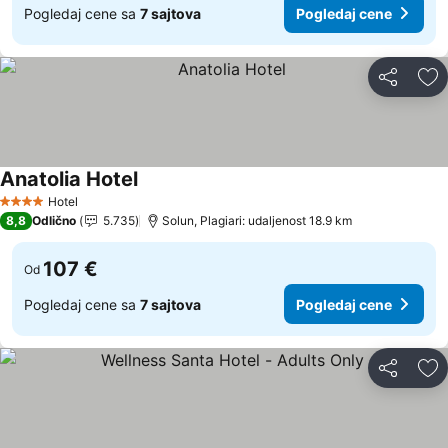
Pogledaj cene sa
7 sajtova
Pogledaj cene
Deli
Do
Anatolia Hotel
Hotel
4 Zvezdice
8,8
Odlično
5.735
Solun, Plagiari: udaljenost 18.9 km
107 €
Od
Pogledaj cene sa
7 sajtova
Pogledaj cene
Deli
Do