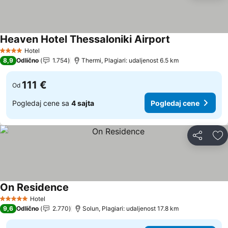
Heaven Hotel Thessaloniki Airport
Hotel
4 Zvezdice
8,9
Odlično
1.754
Thermi, Plagiari: udaljenost 6.5 km
111 €
Od
Pogledaj cene sa
4 sajta
Pogledaj cene
Deli
Do
On Residence
Hotel
5 Zvezdice
9,6
Odlično
2.770
Solun, Plagiari: udaljenost 17.8 km