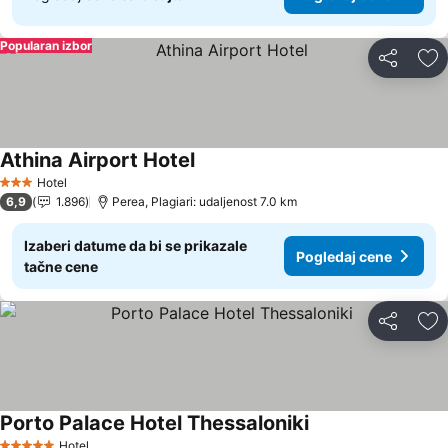
Popularan izbor
Deli
Do
Athina Airport Hotel
Hotel
3 Zvezdice
6,9
1.896
Perea, Plagiari: udaljenost 7.0 km
Izaberi datume da bi se prikazale
Pogledaj cene
tačne cene
Deli
Do
Porto Palace Hotel Thessaloniki
Hotel