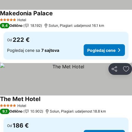
Makedonia Palace
Hotel
5 Zvezdice
9,4
Odlično
18.192
Solun, Plagiari: udaljenost 16.1 km
222 €
Od
Pogledaj cene sa
7 sajtova
Pogledaj cene
Deli
Do
The Met Hotel
Hotel
5 Zvezdice
9,1
Odlično
10.902
Solun, Plagiari: udaljenost 18.8 km
186 €
Od