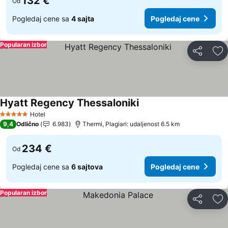
132 €
Od
Pogledaj cene sa
4 sajta
Pogledaj cene
Popularan izbor
Deli
Do
Hyatt Regency Thessaloniki
Hotel
5 Zvezdice
9,4
Odlično
6.983
Thermi, Plagiari: udaljenost 6.5 km
234 €
Od
Pogledaj cene sa
6 sajtova
Pogledaj cene
Popularan izbor
Deli
Do