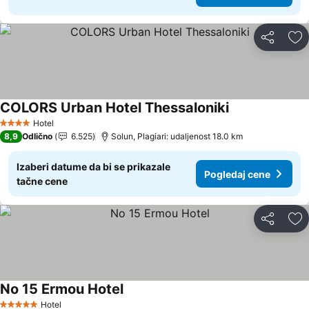
Deli
Do
COLORS Urban Hotel Thessaloniki
Hotel
4 Zvezdice
8,9
Odlično
6.525
Solun, Plagiari: udaljenost 18.0 km
Izaberi datume da bi se prikazale
Pogledaj cene
tačne cene
Deli
Do
No 15 Ermou Hotel
Hotel