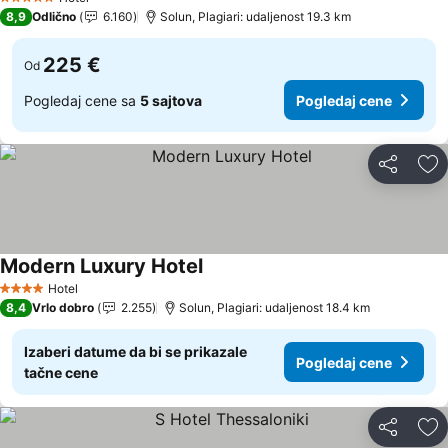
5 Zvezdice
8,9
Odlično
6.160
Solun, Plagiari: udaljenost 19.3 km
225 €
Od
Pogledaj cene sa
5 sajtova
Pogledaj cene
Deli
Do
Modern Luxury Hotel
Hotel
4 Zvezdice
8,4
Vrlo dobro
2.255
Solun, Plagiari: udaljenost 18.4 km
Izaberi datume da bi se prikazale
Pogledaj cene
tačne cene
Deli
Do