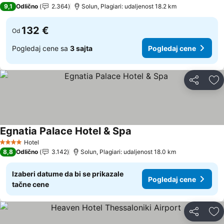
5 Zvezdice
9,1
Odlično
2.364
Solun, Plagiari: udaljenost 18.2 km
132 €
Od
Pogledaj cene sa
3 sajta
Pogledaj cene
Deli
Do
Egnatia Palace Hotel & Spa
Hotel
4 Zvezdice
8,8
Odlično
3.142
Solun, Plagiari: udaljenost 18.0 km
Izaberi datume da bi se prikazale
Pogledaj cene
tačne cene
Deli
Do