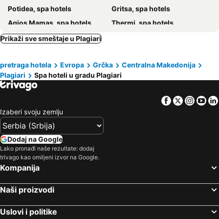
Potidea, spa hotels
Gritsa, spa hotels
S Hotel Thessaloniki
Agios Mamas, spa hotels
Thermi, spa hotels
Olimpiaki Akti, spa hotels
Poligiros, spa hotels
Prikaži sve smeštaje u Plagiari
Katerini, spa hotels
Paralia Korinou, spa hotels
pretraga hotela
Evropa
Grčka
Centralna Makedonija
Epanomi, spa hotels
Nea Iraklia, spa hotels
Plagiari
Spa hoteli u gradu Plagiari
Flogita, spa hotels
Methoni, spa hotels
Agia Trijada, spa hotels
Makrigialos, spa hotels
Facebook
Twitter
Insta
Yo
Korinos, spa hotels
Nea Apolonia, spa hotels
Izaberi svoju zemlju
Dodaj na Google
Lako pronađi naše rezultate: dodaj
trivago kao omiljeni izvor na Google.
Kompanija
Naši proizvodi
Uslovi i politike