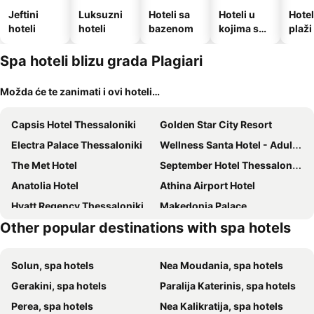
Jeftini
Luksuzni
Hoteli sa
Hoteli u
Hotel
hoteli
hoteli
bazenom
kojima su
plaži
dozvoljeni
kućni
Spa hoteli blizu grada Plagiari
ljubimci
Možda će te zanimati i ovi hoteli…
Capsis Hotel Thessaloniki
Golden Star City Resort
Electra Palace Thessaloniki
Wellness Santa Hotel - Adults Only
The Met Hotel
September Hotel Thessaloniki
Anatolia Hotel
Athina Airport Hotel
Hyatt Regency Thessaloniki
Makedonia Palace
Other popular destinations with spa hotels
COLORS Urban Hotel Thessaloniki
Vanoro Hotel
City Hotel Thessaloniki
Heaven Hotel Thessaloniki Airport
Solun, spa hotels
Nea Moudania, spa hotels
No 15 Ermou Hotel
Egnatia Palace Hotel & Spa
Gerakini, spa hotels
Paralija Katerinis, spa hotels
Mediterranean Palace
Elisabeth Boutique Hotel
Perea, spa hotels
Nea Kalikratija, spa hotels
On Residence
Porto Palace Hotel Thessaloniki