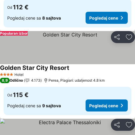
112 €
Od
Pogledaj cene sa
8 sajtova
Pogledaj cene
Popularan izbor
Deli
Do
Golden Star City Resort
Hotel
4 Zvezdice
8,9
Odlično
4.173
Perea, Plagiari: udaljenost 4.8 km
115 €
Od
Pogledaj cene sa
9 sajtova
Pogledaj cene
Deli
Do