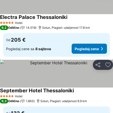
Electra Palace Thessaloniki
Hotel
5 Zvezdice
9,2
Odlično
14.519
Solun, Plagiari: udaljenost 17.8 km
205 €
Od
Pogledaj cene sa
8 sajtova
Pogledaj cene
Deli
Do
September Hotel Thessaloniki
Hotel
5 Zvezdice
9,3
Odlično
1.863
Solun, Plagiari: udaljenost 8.9 km