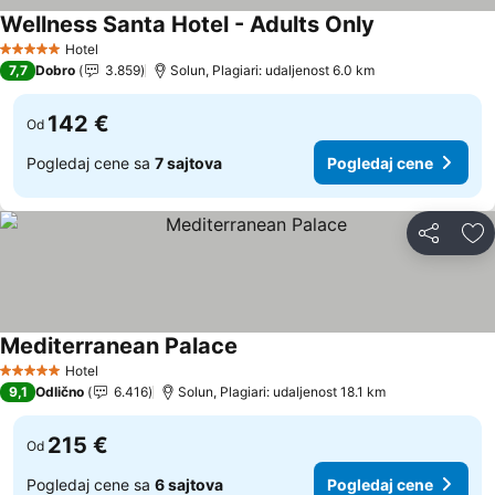
Wellness Santa Hotel - Adults Only
Hotel
5 Zvezdice
7,7
Dobro
3.859
Solun, Plagiari: udaljenost 6.0 km
142 €
Od
Pogledaj cene sa
7 sajtova
Pogledaj cene
Deli
Do
Mediterranean Palace
Hotel
5 Zvezdice
9,1
Odlično
6.416
Solun, Plagiari: udaljenost 18.1 km
215 €
Od
Pogledaj cene sa
6 sajtova
Pogledaj cene