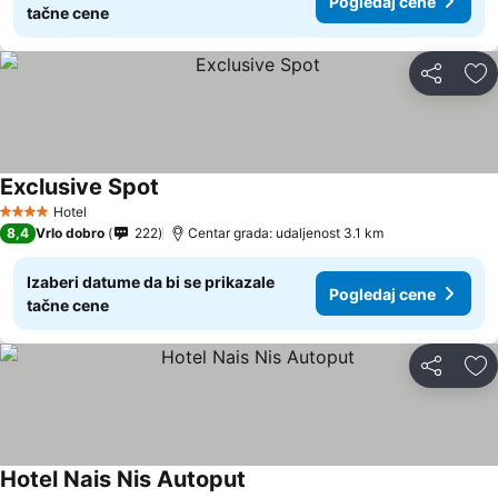
Pogledaj cene
tačne cene
Deli
Do
Exclusive Spot
Hotel
4 Zvezdice
8,4
Vrlo dobro
222
Centar grada: udaljenost 3.1 km
Izaberi datume da bi se prikazale
Pogledaj cene
tačne cene
Deli
Do
Hotel Nais Nis Autoput