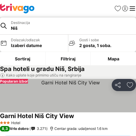
Favoriti
Prijavi
Men
Destinacija
Niš
Dolazak/odlazak
Gosti i sobe
Izaberi datume
2 gosta, 1 soba.
Sortiraj
Filtriraj
Mapa
Spa hoteli u gradu Niš, Srbija
Kako uplate koje primimo utiču na rangiranje
Popularan izbor
Deli
Do
Garni Hotel Niš City View
Hotel
3 Zvezdice
8,3
Vrlo dobro
3.271
Centar grada: udaljenost 1.6 km