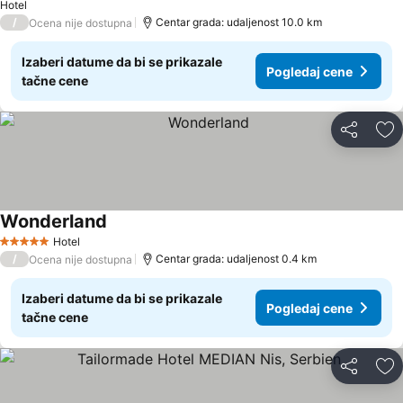
Hotel
/
Centar grada: udaljenost 10.0 km
Ocena nije dostupna
Izaberi datume da bi se prikazale
Pogledaj cene
tačne cene
Deli
Do
Wonderland
Hotel
5 Zvezdice
/
Centar grada: udaljenost 0.4 km
Ocena nije dostupna
Izaberi datume da bi se prikazale
Pogledaj cene
tačne cene
Deli
Do