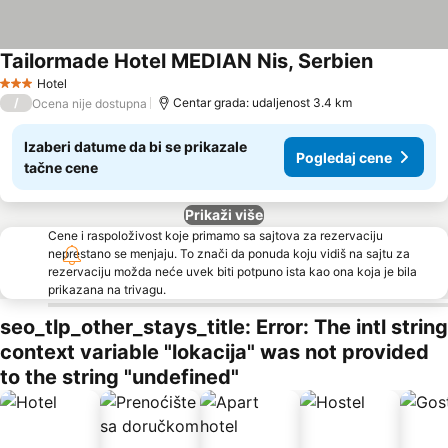
Tailormade Hotel MEDIAN Nis, Serbien
Hotel
3 Zvezdice
/
Centar grada: udaljenost 3.4 km
Ocena nije dostupna
Izaberi datume da bi se prikazale
Pogledaj cene
tačne cene
Prikaži više
Cene i raspoloživost koje primamo sa sajtova za rezervaciju
neprestano se menjaju. To znači da ponuda koju vidiš na sajtu za
rezervaciju možda neće uvek biti potpuno ista kao ona koja je bila
prikazana na trivagu.
seo_tlp_other_stays_title: Error: The intl string
context variable "lokacija" was not provided
to the string "undefined"