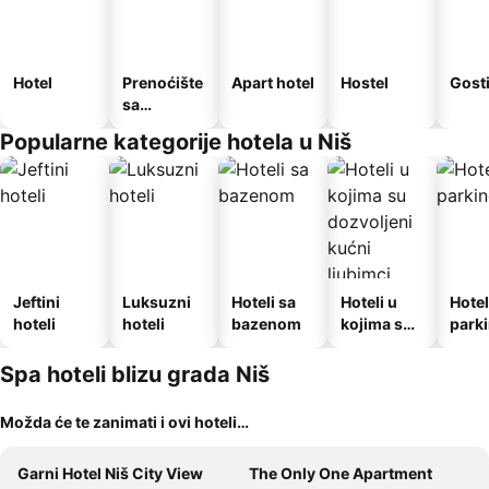
Hotel
Prenoćište
Apart hotel
Hostel
Gost
sa
doručkom
Popularne kategorije hotela u Niš
Jeftini
Luksuzni
Hoteli sa
Hoteli u
Hotel
hoteli
hoteli
bazenom
kojima su
park
dozvoljeni
kućni
Spa hoteli blizu grada Niš
ljubimci
Možda će te zanimati i ovi hoteli…
Garni Hotel Niš City View
The Only One Apartment