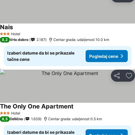
Nais
Hotel
3 Zvezdice
8,2
Vrlo dobro
2.187
Centar grada: udaljenost 10.0 km
Izaberi datume da bi se prikazale
Pogledaj cene
tačne cene
Deli
Do
The Only One Apartment
Hotel
3 Zvezdice
8,5
Odlično
1.639
Centar grada: udaljenost 0.5 km
Izaberi datume da bi se prikazale