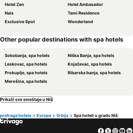
Hotel Zen
Hotel Ambasador
Nais
Tami Residence
Exclusive Spot
Wonderland
Other popular destinations with spa hotels
Sokobanja, spa hotels
Niška Banja, spa hotels
Leskovac, spa hotels
Knjaževac, spa hotels
Prokuplje, spa hotels
Ribarska banja, spa hotels
Merošina, spa hotels
Prikaži sve smeštaje u Niš
pretraga hotela
Evropa
Srbija
Spa hoteli u gradu Niš
Facebook
Twitter
Insta
Yo