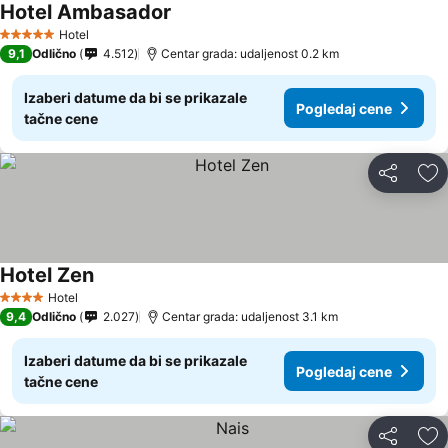
Hotel Ambasador
Hotel
5 Zvezdice
9,1
Odlično
4.512
Centar grada: udaljenost 0.2 km
Izaberi datume da bi se prikazale
Pogledaj cene
tačne cene
Deli
Do
Hotel Zen
Hotel
4 Zvezdice
9,4
Odlično
2.027
Centar grada: udaljenost 3.1 km
Izaberi datume da bi se prikazale
Pogledaj cene
tačne cene
Deli
Do