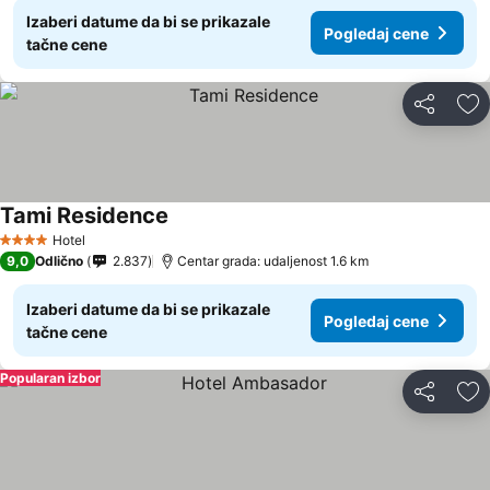
Izaberi datume da bi se prikazale
Pogledaj cene
tačne cene
Deli
Do
Tami Residence
Hotel
4 Zvezdice
9,0
Odlično
2.837
Centar grada: udaljenost 1.6 km
Izaberi datume da bi se prikazale
Pogledaj cene
tačne cene
Popularan izbor
Deli
Do