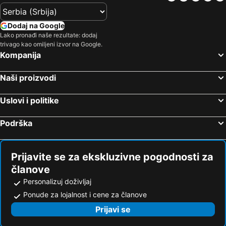
Dodaj na Google
Lako pronađi naše rezultate: dodaj
trivago kao omiljeni izvor na Google.
Kompanija
Naši proizvodi
Uslovi i politike
Podrška
Prijavite se za ekskluzivne pogodnosti za
članove
Personalizuj doživljaj
Ponude za lojalnost i cene za članove
Prijavi se