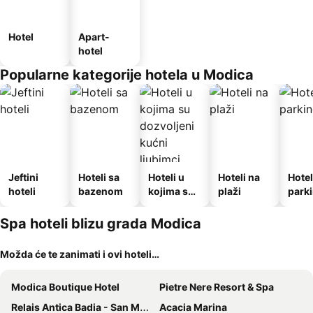
Hotel
Apart-
hotel
Popularne kategorije hotela u Modica
Jeftini
Hoteli sa
Hoteli u
Hoteli na
Hotel
hoteli
bazenom
kojima su
plaži
park
dozvoljeni
kućni
Spa hoteli blizu grada Modica
ljubimci
Možda će te zanimati i ovi hoteli…
Modica Boutique Hotel
Pietre Nere Resort & Spa
Relais Antica Badia - San Maurizio 1619
Acacia Marina