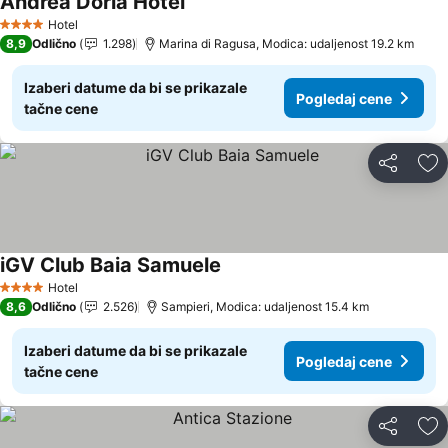
Andrea Doria Hotel
Hotel
4 Zvezdice
8,9
Odlično
1.298
Marina di Ragusa, Modica: udaljenost 19.2 km
Izaberi datume da bi se prikazale
Pogledaj cene
tačne cene
Deli
Do
iGV Club Baia Samuele
Hotel
4 Zvezdice
8,6
Odlično
2.526
Sampieri, Modica: udaljenost 15.4 km
Izaberi datume da bi se prikazale
Pogledaj cene
tačne cene
Deli
Do