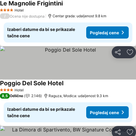
Le Magnolie Frigintini
Hotel
4 Zvezdice
/
Centar grada: udaljenost 9.8 km
Ocena nije dostupna
Izaberi datume da bi se prikazale
Pogledaj cene
tačne cene
Deli
Do
Poggio Del Sole Hotel
Hotel
4 Zvezdice
8,5
Odlično
2.146
Raguza, Modica: udaljenost 9.3 km
Izaberi datume da bi se prikazale
Pogledaj cene
tačne cene
Deli
Do