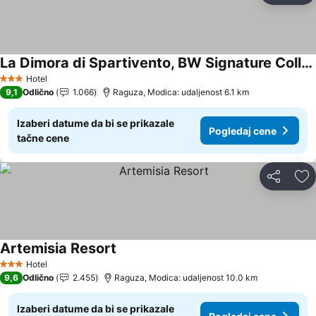
La Dimora di Spartivento, BW Signature Collection
Hotel
3 Zvezdice
9,1
Odlično
1.066
Raguza, Modica: udaljenost 6.1 km
Izaberi datume da bi se prikazale
Pogledaj cene
tačne cene
Deli
Do
Artemisia Resort
Hotel
3 Zvezdice
9,6
Odlično
2.455
Raguza, Modica: udaljenost 10.0 km
Izaberi datume da bi se prikazale