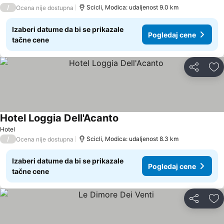
3 Zvezdice
/
Scicli, Modica: udaljenost 9.0 km
Ocena nije dostupna
Izaberi datume da bi se prikazale
Pogledaj cene
tačne cene
Deli
Do
Hotel Loggia Dell'Acanto
Hotel
/
Scicli, Modica: udaljenost 8.3 km
Ocena nije dostupna
Izaberi datume da bi se prikazale
Pogledaj cene
tačne cene
Deli
Do