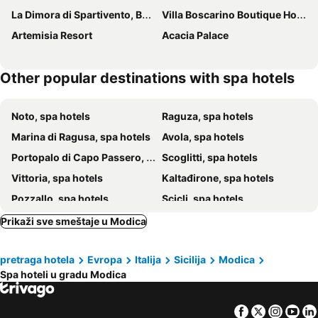
La Dimora di Spartivento, BW Signature Collection
Villa Boscarino Boutique Hotel & SPA
Artemisia Resort
Acacia Palace
Other popular destinations with spa hotels
Noto, spa hotels
Raguza, spa hotels
Marina di Ragusa, spa hotels
Avola, spa hotels
Portopalo di Capo Passero, spa hotels
Scoglitti, spa hotels
Vittoria, spa hotels
Kaltađirone, spa hotels
Pozzallo, spa hotels
Scicli, spa hotels
Marzamemi, spa hotels
Sampieri, spa hotels
Prikaži sve smeštaje u Modica
Ispica, spa hotels
Grammichele, spa hotels
pretraga hotela
Evropa
Italija
Sicilija
Modica
Pachino, spa hotels
Niscemi, spa hotels
Spa hoteli u gradu Modica
Chiaramonte Gulfi, spa hotels
Palazzolo Acreide, spa hotels
Vizzini, spa hotels
Punta Secca, spa hotels
Facebook
Twitter
Insta
Yo