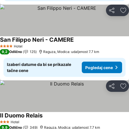
Deli
Do
San Filippo Neri - CAMERE
Hotel
4 Zvezdice
9,2
Odlično
125
Raguza, Modica: udaljenost 7.7 km
Izaberi datume da bi se prikazale
Pogledaj cene
tačne cene
Deli
Do
Il Duomo Relais
Hotel
3 Zvezdice
9,9
Odlično
349
Raguza, Modica: udaljenost 7.7 km