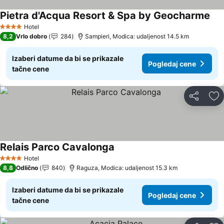
Pietra d'Acqua Resort & Spa by Geocharme
Hotel
4 Zvezdice
8,2
Vrlo dobro
284
Sampieri, Modica: udaljenost 14.5 km
Izaberi datume da bi se prikazale
Pogledaj cene
tačne cene
Deli
Do
Relais Parco Cavalonga
Hotel
4 Zvezdice
8,8
Odlično
840
Raguza, Modica: udaljenost 15.3 km
Izaberi datume da bi se prikazale
Pogledaj cene
tačne cene