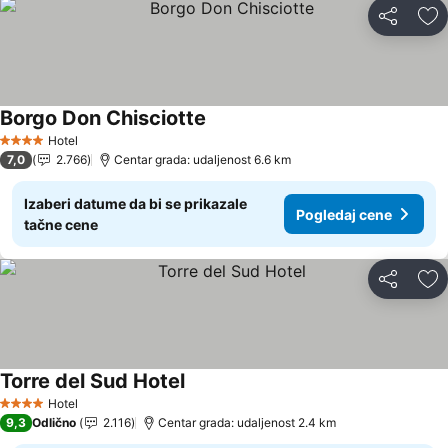
Deli
Do
Borgo Don Chisciotte
Hotel
4 Zvezdice
7,0
2.766
Centar grada: udaljenost 6.6 km
Izaberi datume da bi se prikazale
Pogledaj cene
tačne cene
Deli
Do
Torre del Sud Hotel
Hotel
4 Zvezdice
9,3
Odlično
2.116
Centar grada: udaljenost 2.4 km