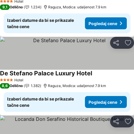
Hotel
4 Zvezdice
9,1
Odlično
1.234
Raguza, Modica: udaljenost 7.9 km
Izaberi datume da bi se prikazale
Pogledaj cene
tačne cene
Deli
Do
De Stefano Palace Luxury Hotel
Hotel
4 Zvezdice
8,6
Odlično
1.382
Raguza, Modica: udaljenost 7.9 km
Izaberi datume da bi se prikazale
Pogledaj cene
tačne cene
Deli
Do