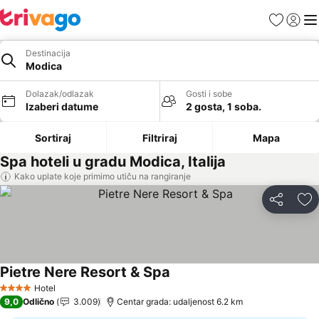
Favoriti
Prijavi
Men
Destinacija
Modica
Dolazak/odlazak
Gosti i sobe
Izaberi datume
2 gosta, 1 soba.
Sortiraj
Filtriraj
Mapa
Spa hoteli u gradu Modica, Italija
Kako uplate koje primimo utiču na rangiranje
Deli
Do
Pietre Nere Resort & Spa
Hotel
4 Zvezdice
9,0
Odlično
3.009
Centar grada: udaljenost 6.2 km