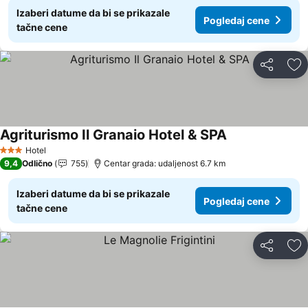
Izaberi datume da bi se prikazale
Pogledaj cene
tačne cene
Deli
Do
Agriturismo Il Granaio Hotel & SPA
Hotel
3 Zvezdice
9,4
Odlično
755
Centar grada: udaljenost 6.7 km
Izaberi datume da bi se prikazale
Pogledaj cene
tačne cene
Deli
Do