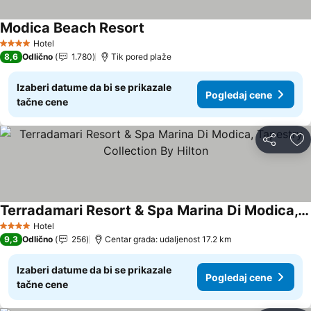
Modica Beach Resort
Hotel
4 Zvezdice
8,6
Odlično
1.780
Tik pored plaže
Izaberi datume da bi se prikazale
Pogledaj cene
tačne cene
Deli
Do
Terradamari Resort & Spa Marina Di Modica, Tapestry Collection By Hilton
Hotel
4 Zvezdice
9,3
Odlično
256
Centar grada: udaljenost 17.2 km
Izaberi datume da bi se prikazale
Pogledaj cene
tačne cene