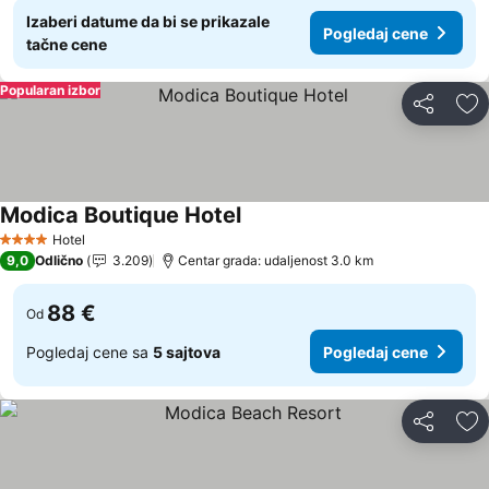
Izaberi datume da bi se prikazale
Pogledaj cene
tačne cene
Popularan izbor
Deli
Do
Modica Boutique Hotel
Hotel
4 Zvezdice
9,0
Odlično
3.209
Centar grada: udaljenost 3.0 km
88 €
Od
Pogledaj cene sa
5 sajtova
Pogledaj cene
Deli
Do