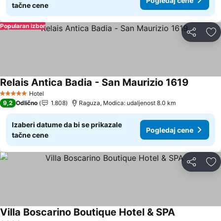
Pogledaj cene
tačne cene
Popularan izbor
Deli
Do
Relais Antica Badia - San Maurizio 1619
Hotel
5 Zvezdice
9,2
Odlično
1.808
Raguza, Modica: udaljenost 8.0 km
Izaberi datume da bi se prikazale
Pogledaj cene
tačne cene
Deli
Do
Villa Boscarino Boutique Hotel & SPA