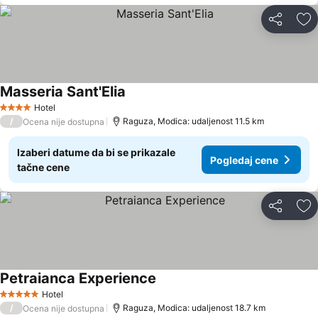
Deli
Do
Masseria Sant'Elia
Hotel
4 Zvezdice
/
Raguza, Modica: udaljenost 11.5 km
Ocena nije dostupna
Izaberi datume da bi se prikazale
Pogledaj cene
tačne cene
Deli
Do
Petraianca Experience
Hotel
5 Zvezdice
/
Raguza, Modica: udaljenost 18.7 km
Ocena nije dostupna