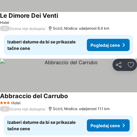
Le Dimore Dei Venti
Hotel
/
Scicli, Modica: udaljenost 8.4 km
Ocena nije dostupna
Izaberi datume da bi se prikazale
Pogledaj cene
tačne cene
Deli
Do
Abbraccio del Carrubo
Hotel
3 Zvezdice
/
Scicli, Modica: udaljenost 11.1 km
Ocena nije dostupna
Izaberi datume da bi se prikazale
Pogledaj cene
tačne cene