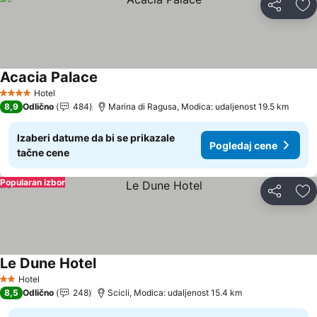
Deli
Do
Acacia Palace
Hotel
4 Zvezdice
8,9
Odlično
484
Marina di Ragusa, Modica: udaljenost 19.5 km
Izaberi datume da bi se prikazale
Pogledaj cene
tačne cene
Popularan izbor
Deli
Do
Le Dune Hotel
Hotel
2 Zvezdice
8,5
Odlično
248
Scicli, Modica: udaljenost 15.4 km