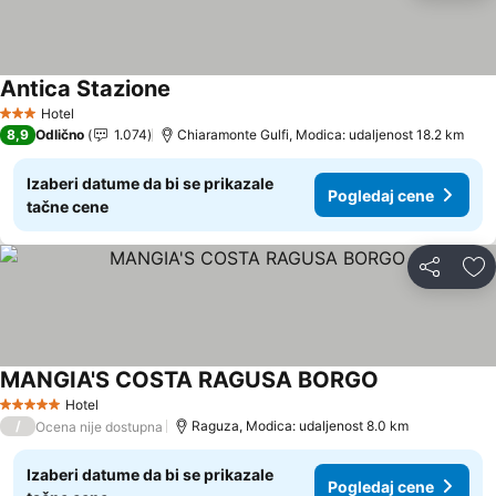
Antica Stazione
Hotel
3 Zvezdice
8,9
Odlično
1.074
Chiaramonte Gulfi, Modica: udaljenost 18.2 km
Izaberi datume da bi se prikazale
Pogledaj cene
tačne cene
Deli
Do
MANGIA'S COSTA RAGUSA BORGO
Hotel
5 Zvezdice
/
Raguza, Modica: udaljenost 8.0 km
Ocena nije dostupna
Izaberi datume da bi se prikazale
Pogledaj cene