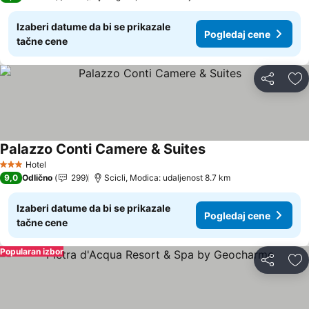
Izaberi datume da bi se prikazale
Pogledaj cene
tačne cene
Deli
Do
Palazzo Conti Camere & Suites
Hotel
3 Zvezdice
9,0
Odlično
299
Scicli, Modica: udaljenost 8.7 km
Izaberi datume da bi se prikazale
Pogledaj cene
tačne cene
Popularan izbor
Deli
Do