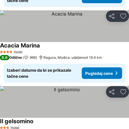
tačne cene
Deli
Do
Acacia Marina
Hotel
4 Zvezdice
8,6
Odlično
966
Raguza, Modica: udaljenost 19.4 km
Izaberi datume da bi se prikazale
Pogledaj cene
tačne cene
Deli
Do
Il gelsomino
Hotel