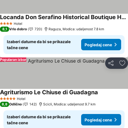
Locanda Don Serafino Historical Boutique Hotel
Hotel
4 Zvezdice
8,1
Vrlo dobro
720
Raguza, Modica: udaljenost 7.8 km
Izaberi datume da bi se prikazale
Pogledaj cene
tačne cene
Popularan izbor
Deli
Do
Agriturismo Le Chiuse di Guadagna
Hotel
5 Zvezdice
8,8
Odlično
142
Scicli, Modica: udaljenost 9.7 km
Izaberi datume da bi se prikazale
Pogledaj cene
tačne cene