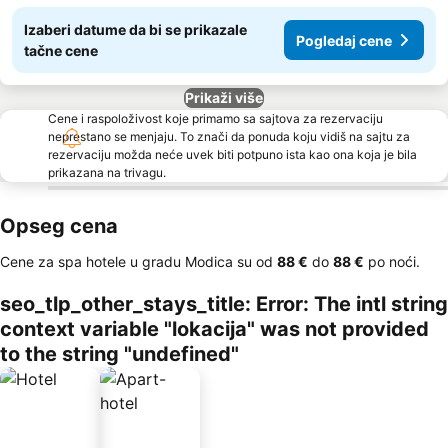
Izaberi datume da bi se prikazale
Pogledaj cene
tačne cene
Prikaži više
Cene i raspoloživost koje primamo sa sajtova za rezervaciju
neprestano se menjaju. To znači da ponuda koju vidiš na sajtu za
rezervaciju možda neće uvek biti potpuno ista kao ona koja je bila
prikazana na trivagu.
Opseg cena
Cene za spa hotele u gradu Modica su od
‎88 €
do
‎88 €
po noći.
seo_tlp_other_stays_title: Error: The intl string
context variable "lokacija" was not provided
to the string "undefined"