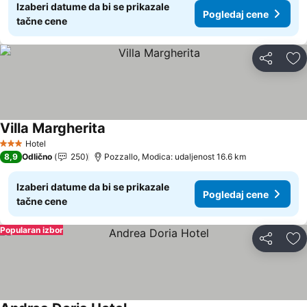
Izaberi datume da bi se prikazale
Pogledaj cene
tačne cene
Deli
Do
Villa Margherita
Hotel
3 Zvezdice
8,9
Odlično
250
Pozzallo, Modica: udaljenost 16.6 km
Izaberi datume da bi se prikazale
Pogledaj cene
tačne cene
Popularan izbor
Deli
Do