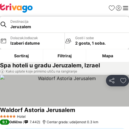
Favoriti
Prijavi
Men
Destinacija
Jeruzalem
Dolazak/odlazak
Gosti i sobe
Izaberi datume
2 gosta, 1 soba.
Sortiraj
Filtriraj
Mapa
Spa hoteli u gradu Jeruzalem, Izrael
Kako uplate koje primimo utiču na rangiranje
Deli
Do
Waldorf Astoria Jerusalem
Hotel
5 Zvezdice
9,1
Odlično
7.442
Centar grada: udaljenost 0.3 km