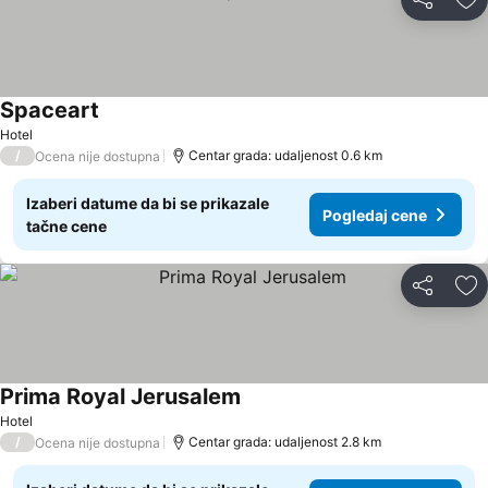
Deli
Do
Spaceart
Hotel
/
Centar grada: udaljenost 0.6 km
Ocena nije dostupna
Izaberi datume da bi se prikazale
Pogledaj cene
tačne cene
Deli
Do
Prima Royal Jerusalem
Hotel
/
Centar grada: udaljenost 2.8 km
Ocena nije dostupna