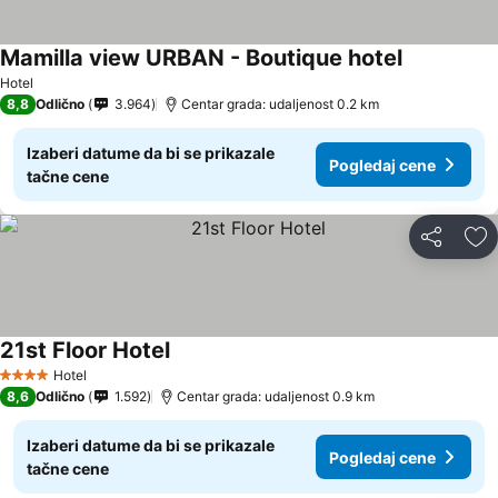
Mamilla view URBAN - Boutique hotel
Hotel
8,8
Odlično
3.964
Centar grada: udaljenost 0.2 km
Izaberi datume da bi se prikazale
Pogledaj cene
tačne cene
Deli
Do
21st Floor Hotel
Hotel
4 Zvezdice
8,6
Odlično
1.592
Centar grada: udaljenost 0.9 km
Izaberi datume da bi se prikazale
Pogledaj cene
tačne cene