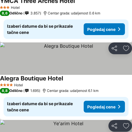
YMCA Three Arches Hotel
Hotel
3 Zvezdice
8,6
Odlično
3.857
Centar grada: udaljenost 0.6 km
Izaberi datume da bi se prikazale
Pogledaj cene
tačne cene
Deli
Do
Alegra Boutique Hotel
Hotel
4 Zvezdice
8,8
Odlično
1.695
Centar grada: udaljenost 6.1 km
Izaberi datume da bi se prikazale
Pogledaj cene
tačne cene
Deli
Do