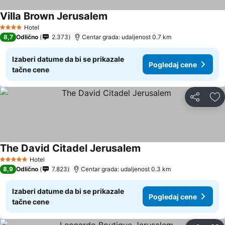
Villa Brown Jerusalem
Hotel
4 Zvezdice
8,7
Odlično
2.373
Centar grada: udaljenost 0.7 km
Izaberi datume da bi se prikazale
Pogledaj cene
tačne cene
Deli
Do
The David Citadel Jerusalem
Hotel
5 Zvezdice
8,9
Odlično
7.823
Centar grada: udaljenost 0.3 km
Izaberi datume da bi se prikazale
Pogledaj cene
tačne cene