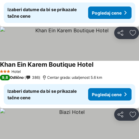
Izaberi datume da bi se prikazale
Pogledaj cene
tačne cene
Deli
Do
Khan Ein Karem Boutique Hotel
Hotel
3 Zvezdice
9,8
Odlično
386
Centar grada: udaljenost 5.6 km
Izaberi datume da bi se prikazale
Pogledaj cene
tačne cene
Deli
Do