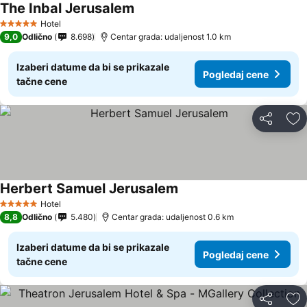
The Inbal Jerusalem
Hotel
5 Zvezdice
9,0
Odlično
8.698
Centar grada: udaljenost 1.0 km
Izaberi datume da bi se prikazale
Pogledaj cene
tačne cene
Deli
Do
Herbert Samuel Jerusalem
Hotel
5 Zvezdice
8,8
Odlično
5.480
Centar grada: udaljenost 0.6 km
Izaberi datume da bi se prikazale
Pogledaj cene
tačne cene
Deli
Do