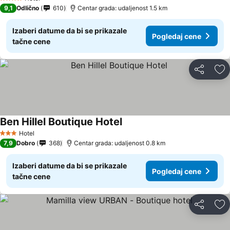
4 Zvezdice
9,1
Odlično
610
Centar grada: udaljenost 1.5 km
Izaberi datume da bi se prikazale
Pogledaj cene
tačne cene
Deli
Do
Ben Hillel Boutique Hotel
Hotel
3 Zvezdice
7,9
Dobro
368
Centar grada: udaljenost 0.8 km
Izaberi datume da bi se prikazale
Pogledaj cene
tačne cene
Deli
Do