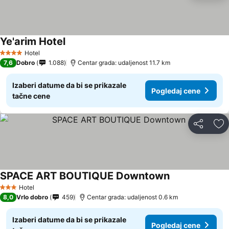
Ye'arim Hotel
Hotel
4 Zvezdice
7,6
Dobro
1.088
Centar grada: udaljenost 11.7 km
Izaberi datume da bi se prikazale
Pogledaj cene
tačne cene
Deli
Do
SPACE ART BOUTIQUE Downtown
Hotel
3 Zvezdice
8,0
Vrlo dobro
459
Centar grada: udaljenost 0.6 km
Izaberi datume da bi se prikazale
Pogledaj cene