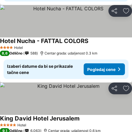
Deli
Do
Hotel Nucha - FATTAL COLORS
Hotel
4 Zvezdice
8,6
Odlično
588
Centar grada: udaljenost 0.3 km
Izaberi datume da bi se prikazale
Pogledaj cene
tačne cene
Deli
Do
King David Hotel Jerusalem
Hotel
5 Zvezdice
9,1
Odlično
6.063
Centar grada: udaljenost 0.6 km