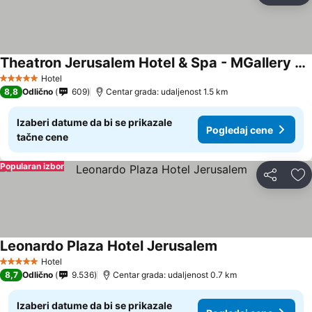
Theatron Jerusalem Hotel & Spa - MGallery Collection
Hotel
5 Zvezdice
8,8
Odlično
609
Centar grada: udaljenost 1.5 km
Izaberi datume da bi se prikazale
Pogledaj cene
tačne cene
Popularan izbor
Deli
Do
Leonardo Plaza Hotel Jerusalem
Hotel
5 Zvezdice
8,7
Odlično
9.536
Centar grada: udaljenost 0.7 km
Izaberi datume da bi se prikazale