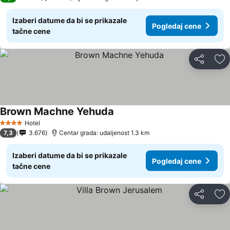
Izaberi datume da bi se prikazale
Pogledaj cene
tačne cene
Deli
Do
Brown Machne Yehuda
Hotel
4 Zvezdice
7,3
3.676
Centar grada: udaljenost 1.3 km
Izaberi datume da bi se prikazale
Pogledaj cene
tačne cene
Deli
Do