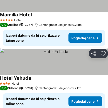
Mamilla Hotel
Hotel
5 Zvezdice
9,0
Odlično
7.767
Centar grada: udaljenost 0.2 km
Izaberi datume da bi se prikazale
Pogledaj cene
tačne cene
Deli
Do
Hotel Yehuda
Hotel
4 Zvezdice
9,0
Odlično
5.281
Centar grada: udaljenost 5.7 km
Izaberi datume da bi se prikazale
Pogledaj cene
tačne cene