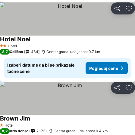
Deli
Do
Hotel Noel
Hotel
2 Zvezdice
8,7
Odlično
434
Centar grada: udaljenost 0.7 km
Izaberi datume da bi se prikazale
Pogledaj cene
tačne cene
Deli
Do
Brown Jlm
Hotel
1 Zvezdice
8,2
Vrlo dobro
2.173
Centar grada: udaljenost 0.4 km