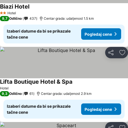
Biazi Hotel
Hotel
2 Zvezdice
9,7
Odlično
437
Centar grada: udaljenost 1.5 km
Izaberi datume da bi se prikazale
Pogledaj cene
tačne cene
Deli
Do
Lifta Boutique Hotel & Spa
Hotel
9,3
Odlično
61
Centar grada: udaljenost 2.9 km
Izaberi datume da bi se prikazale
Pogledaj cene
tačne cene