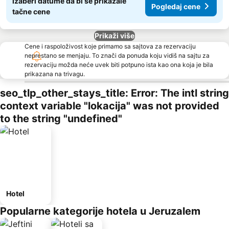
Izaberi datume da bi se prikazale
Pogledaj cene
tačne cene
Prikaži više
Cene i raspoloživost koje primamo sa sajtova za rezervaciju
neprestano se menjaju. To znači da ponuda koju vidiš na sajtu za
rezervaciju možda neće uvek biti potpuno ista kao ona koja je bila
prikazana na trivagu.
seo_tlp_other_stays_title: Error: The intl string
context variable "lokacija" was not provided
to the string "undefined"
Hotel
Popularne kategorije hotela u Jeruzalem