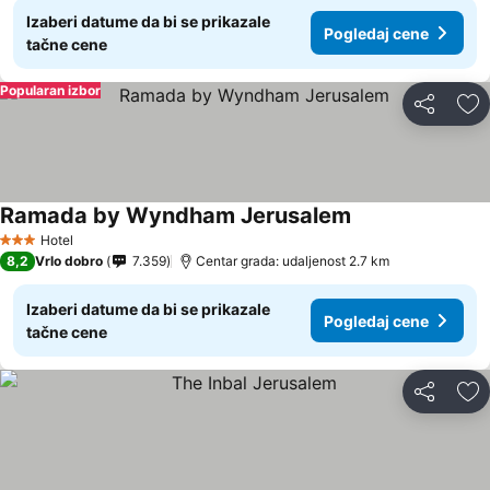
Izaberi datume da bi se prikazale
Pogledaj cene
tačne cene
Popularan izbor
Deli
Do
Ramada by Wyndham Jerusalem
Hotel
3 Zvezdice
8,2
Vrlo dobro
7.359
Centar grada: udaljenost 2.7 km
Izaberi datume da bi se prikazale
Pogledaj cene
tačne cene
Deli
Do