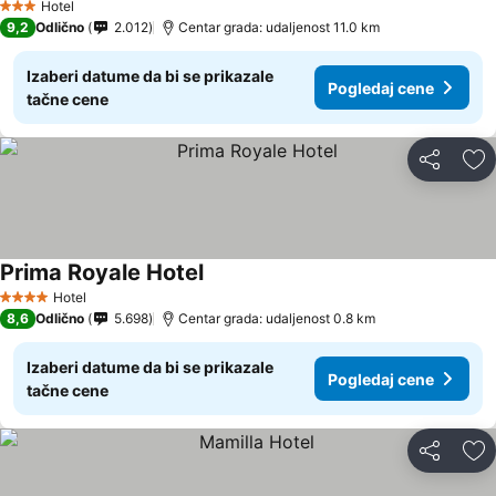
Hotel
3 Zvezdice
9,2
Odlično
2.012
Centar grada: udaljenost 11.0 km
Izaberi datume da bi se prikazale
Pogledaj cene
tačne cene
Deli
Do
Prima Royale Hotel
Hotel
4 Zvezdice
8,6
Odlično
5.698
Centar grada: udaljenost 0.8 km
Izaberi datume da bi se prikazale
Pogledaj cene
tačne cene
Deli
Do