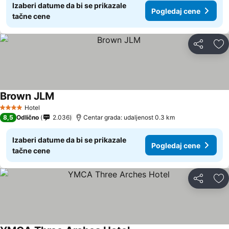
Izaberi datume da bi se prikazale
Pogledaj cene
tačne cene
Deli
Do
Brown JLM
Hotel
4 Zvezdice
8,5
Odlično
2.036
Centar grada: udaljenost 0.3 km
Izaberi datume da bi se prikazale
Pogledaj cene
tačne cene
Deli
Do