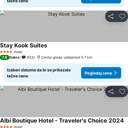
tačne cene
Deli
Do
Stay Kook Suites
Hotel
4 Zvezdice
7,8
Dobro
932
Centar grada: udaljenost 0.7 km
Izaberi datume da bi se prikazale
Pogledaj cene
tačne cene
Deli
Do
Albi Boutique Hotel - Traveler's Choice 2024
Hotel