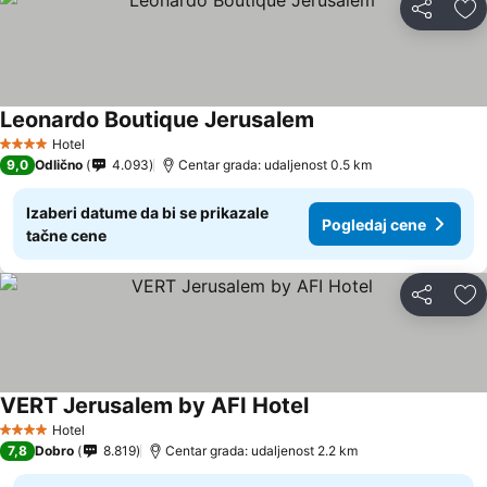
Deli
Do
Leonardo Boutique Jerusalem
Hotel
4 Zvezdice
9,0
Odlično
4.093
Centar grada: udaljenost 0.5 km
Izaberi datume da bi se prikazale
Pogledaj cene
tačne cene
Deli
Do
VERT Jerusalem by AFI Hotel
Hotel
4 Zvezdice
7,8
Dobro
8.819
Centar grada: udaljenost 2.2 km