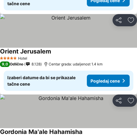
Pogledaj cene
tačne cene
Deli
Do
Orient Jerusalem
Hotel
5 Zvezdice
9,0
Odlično
8.128
Centar grada: udaljenost 1.4 km
Izaberi datume da bi se prikazale
Pogledaj cene
tačne cene
Deli
Do
Gordonia Ma'ale Hahamisha