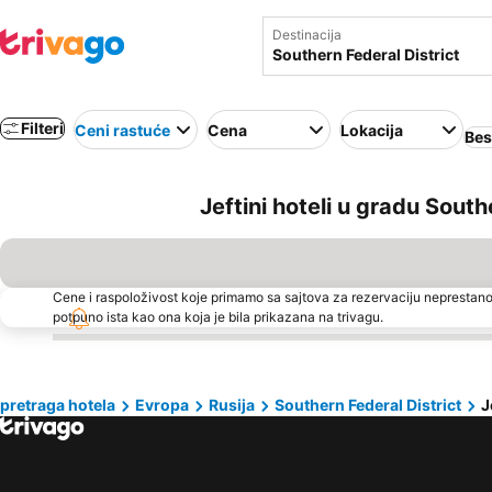
Destinacija
Filteri
Ceni rastuće
Cena
Lokacija
Bes
Jeftini hoteli u gradu South
Cene i raspoloživost koje primamo sa sajtova za rezervaciju neprestano
potpuno ista kao ona koja je bila prikazana na trivagu.
pretraga hotela
Evropa
Rusija
Southern Federal District
J