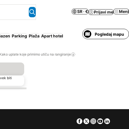
SR · €
Meni
Prijavi me
Pogledaj mapu
Bazen
Parking
Plaža
Apart hotel
Kako uplate koje primimo utiču na rangiranje
vek biti
Facebook
Twitter
Instagram
Youtube
Linkedin