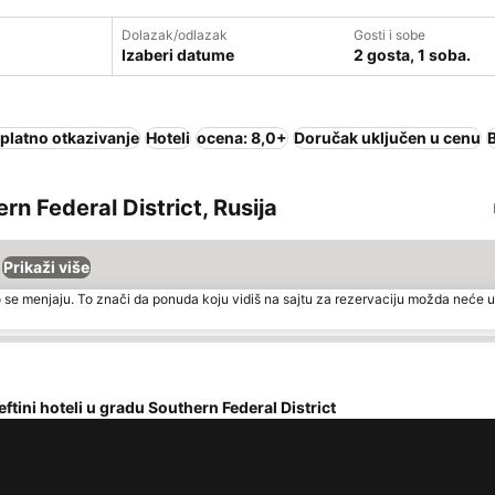
Dolazak/odlazak
Gosti i sobe
Izaberi datume
2 gosta, 1 soba.
platno otkazivanje
Hoteli
ocena: 8,0+
Doručak uključen u cenu
ern Federal District, Rusija
Prikaži više
 se menjaju. To znači da ponuda koju vidiš na sajtu za rezervaciju možda neće u
eftini hoteli u gradu Southern Federal District