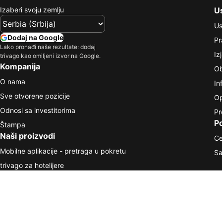
Izaberi svoju zemlju
Us
Us
Dodaj na Google
Pr
Lako pronađi naše rezultate: dodaj
Iz
trivago kao omiljeni izvor na Google.
Kompanija
Ob
O nama
In
Sve otvorene pozicije
Op
Odnosi sa investitorima
Pr
P
Štampa
Naši proizvodi
Ce
Mobilne aplikacije - pretraga u pokretu
Sa
trivago za hotelijere