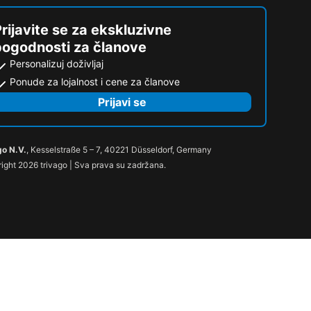
rijavite se za ekskluzivne
pogodnosti za članove
Personalizuj doživljaj
Ponude za lojalnost i cene za članove
Prijavi se
go N.V.
, Kesselstraße 5 – 7, 40221 Düsseldorf, Germany
ight 2026 trivago | Sva prava su zadržana.