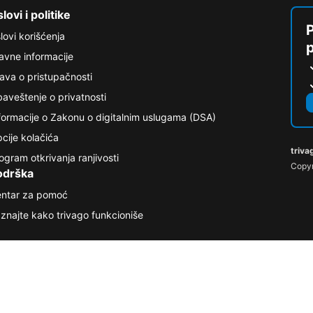
lovi i politike
P
lovi korišćenja
avne informacije
java o pristupačnosti
aveštenje o privatnosti
formacije o Zakonu o digitalnim uslugama (DSA)
cije kolačića
triva
ogram otkrivanja ranjivosti
Copyr
odrška
ntar za pomoć
znajte kako trivago funkcioniše