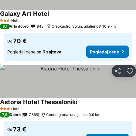
Galaxy Art Hotel
Hotel
3 Zvezdice
8,1
Vrlo dobro
848
Oreokastro, Solun: udaljenost 10.9 km
70 €
Od
Pogledaj cene sa
6 sajtova
Pogledaj cene
Deli
Do
Astoria Hotel Thessaloniki
Hotel
3 Zvezdice
7,9
Dobro
7.868
Centar grada: udaljenost 0.9 km
73 €
Od