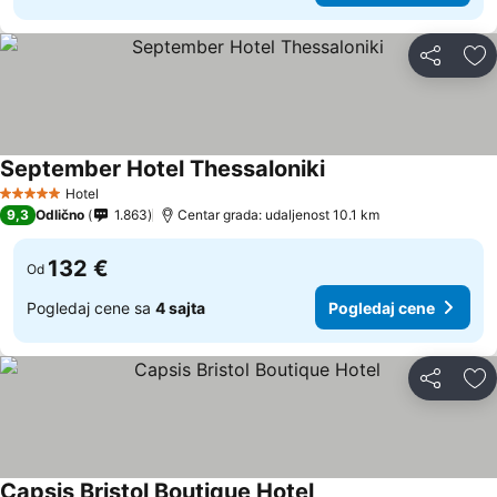
Deli
Do
September Hotel Thessaloniki
Hotel
5 Zvezdice
9,3
Odlično
1.863
Centar grada: udaljenost 10.1 km
132 €
Od
Pogledaj cene sa
4 sajta
Pogledaj cene
Deli
Do
Capsis Bristol Boutique Hotel