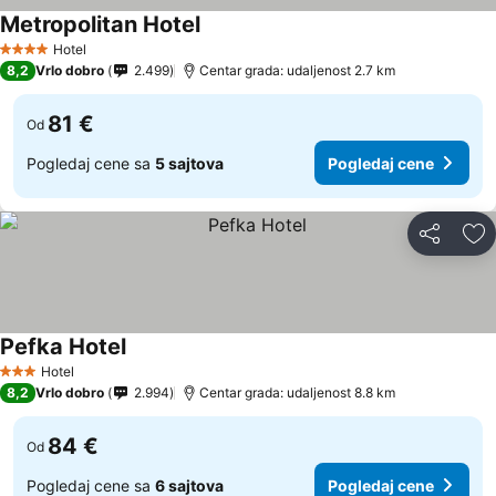
Metropolitan Hotel
Hotel
4 Zvezdice
8,2
Vrlo dobro
2.499
Centar grada: udaljenost 2.7 km
81 €
Od
Pogledaj cene sa
5 sajtova
Pogledaj cene
Deli
Do
Pefka Hotel
Hotel
3 Zvezdice
8,2
Vrlo dobro
2.994
Centar grada: udaljenost 8.8 km
84 €
Od
Pogledaj cene sa
6 sajtova
Pogledaj cene