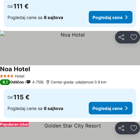
111 €
Od
Pogledaj cene sa
8 sajtova
Pogledaj cene
Deli
Do
Noa Hotel
Hotel
4 Zvezdice
9,1
Odlično
4.759
Centar grada: udaljenost 0.9 km
115 €
Od
Pogledaj cene sa
6 sajtova
Pogledaj cene
Popularan izbor
Deli
Do