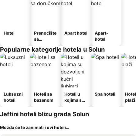
Hotel
Prenoćište
Apart hotel
Apart-
sa
hotel
doručkom
Popularne kategorije hotela u Solun
Luksuzni
Hoteli sa
Hoteli u
Spa hoteli
Hotel
hoteli
bazenom
kojima su
plaži
dozvoljeni
kućni
Jeftini hoteli blizu grada Solun
ljubimci
Možda će te zanimati i ovi hoteli…