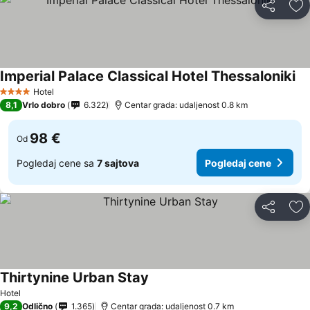
Deli
Do
Imperial Palace Classical Hotel Thessaloniki
Hotel
4 Zvezdice
8,1
Vrlo dobro
6.322
Centar grada: udaljenost 0.8 km
98 €
Od
Pogledaj cene sa
7 sajtova
Pogledaj cene
Deli
Do
Thirtynine Urban Stay
Hotel
9,2
Odlično
1.365
Centar grada: udaljenost 0.7 km