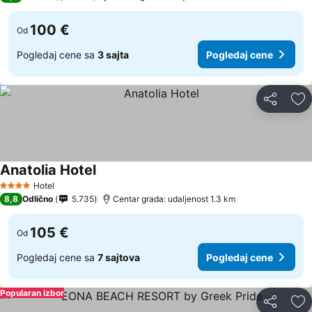
100 €
Od
Pogledaj cene sa
3 sajta
Pogledaj cene
Deli
Do
Anatolia Hotel
Hotel
4 Zvezdice
8,8
Odlično
5.735
Centar grada: udaljenost 1.3 km
105 €
Od
Pogledaj cene sa
7 sajtova
Pogledaj cene
Popularan izbor
Deli
Do