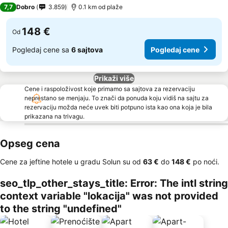
5 Zvezdice
7,7
Dobro
3.859
0.1 km od plaže
148 €
Od
Pogledaj cene sa
6 sajtova
Pogledaj cene
Prikaži više
Cene i raspoloživost koje primamo sa sajtova za rezervaciju
neprestano se menjaju. To znači da ponuda koju vidiš na sajtu za
rezervaciju možda neće uvek biti potpuno ista kao ona koja je bila
prikazana na trivagu.
Opseg cena
Cene za jeftine hotele u gradu Solun su od
‎63 €
do
‎148 €
po noći.
seo_tlp_other_stays_title: Error: The intl string
context variable "lokacija" was not provided
to the string "undefined"