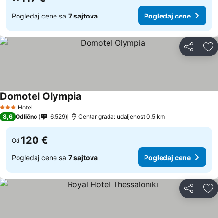
Pogledaj cene sa
7 sajtova
Pogledaj cene
Deli
Do
Domotel Olympia
Hotel
3 Zvezdice
8,6
Odlično
6.529
Centar grada: udaljenost 0.5 km
120 €
Od
Pogledaj cene sa
7 sajtova
Pogledaj cene
Deli
Do