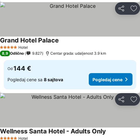
Deli
Do
Grand Hotel Palace
Hotel
5 Zvezdice
8,9
Odlično
9.827
Centar grada: udaljenost 3.9 km
144 €
Od
Pogledaj cene sa
8 sajtova
Pogledaj cene
Deli
Do
Wellness Santa Hotel - Adults Only
Hotel