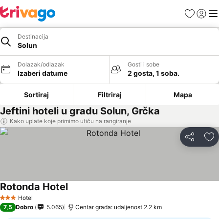
Favoriti
Prijavi
Men
Destinacija
Solun
Dolazak/odlazak
Gosti i sobe
Izaberi datume
2 gosta, 1 soba.
Sortiraj
Filtriraj
Mapa
Jeftini hoteli u gradu Solun, Grčka
Kako uplate koje primimo utiču na rangiranje
Deli
Do
Rotonda Hotel
Hotel
3 Zvezdice
7,5
Dobro
5.065
Centar grada: udaljenost 2.2 km