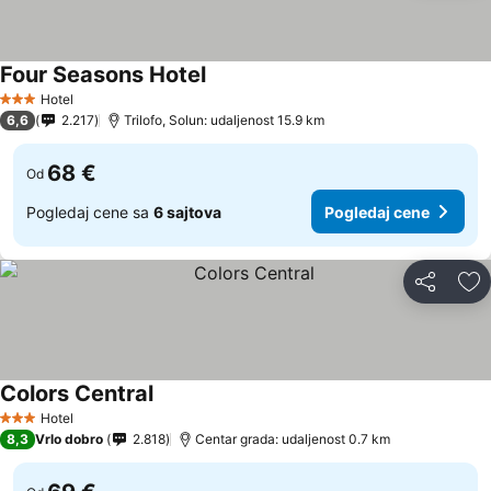
Four Seasons Hotel
Hotel
3 Zvezdice
6,6
2.217
Trilofo, Solun: udaljenost 15.9 km
68 €
Od
Pogledaj cene sa
6 sajtova
Pogledaj cene
Deli
Do
Colors Central
Hotel
3 Zvezdice
8,3
Vrlo dobro
2.818
Centar grada: udaljenost 0.7 km