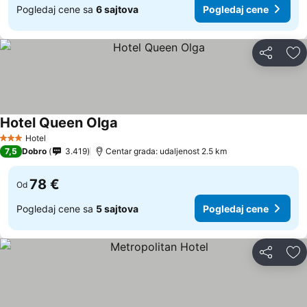
Pogledaj cene sa
6 sajtova
Pogledaj cene
Deli
Do
Hotel Queen Olga
Hotel
3 Zvezdice
7,5
Dobro
3.419
Centar grada: udaljenost 2.5 km
78 €
Od
Pogledaj cene sa
5 sajtova
Pogledaj cene
Deli
Do