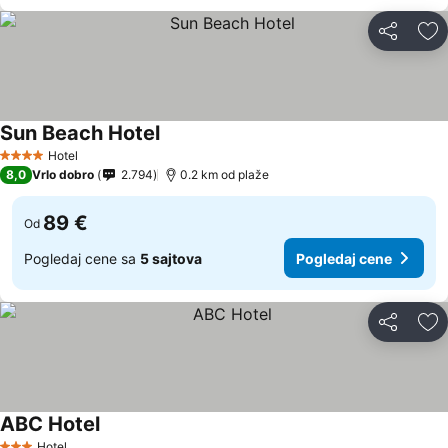
Deli
Do
Sun Beach Hotel
Hotel
4 Zvezdice
8,0
Vrlo dobro
2.794
0.2 km od plaže
89 €
Od
Pogledaj cene sa
5 sajtova
Pogledaj cene
Deli
Do
ABC Hotel
Hotel