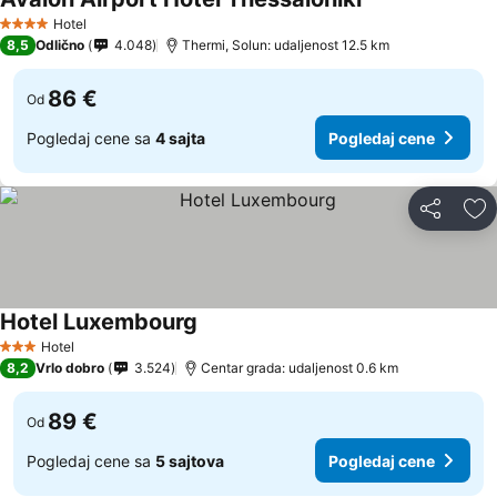
Hotel
4 Zvezdice
8,5
Odlično
4.048
Thermi, Solun: udaljenost 12.5 km
86 €
Od
Pogledaj cene sa
4 sajta
Pogledaj cene
Deli
Do
Hotel Luxembourg
Hotel
3 Zvezdice
8,2
Vrlo dobro
3.524
Centar grada: udaljenost 0.6 km
89 €
Od
Pogledaj cene sa
5 sajtova
Pogledaj cene