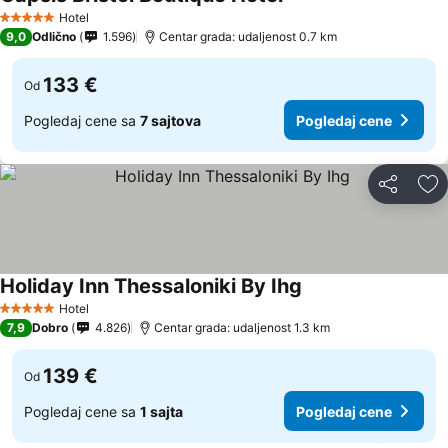
Hotel
5 Zvezdice
9,0
Odlično
1.596
Centar grada: udaljenost 0.7 km
133 €
Od
Pogledaj cene sa
7 sajtova
Pogledaj cene
Deli
Do
Holiday Inn Thessaloniki By Ihg
Hotel
5 Zvezdice
7,9
Dobro
4.826
Centar grada: udaljenost 1.3 km
139 €
Od
Pogledaj cene sa
1 sajta
Pogledaj cene