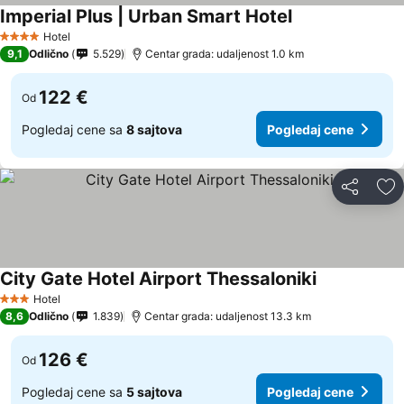
Imperial Plus | Urban Smart Hotel
Hotel
4 Zvezdice
9,1
Odlično
5.529
Centar grada: udaljenost 1.0 km
122 €
Od
Pogledaj cene sa
8 sajtova
Pogledaj cene
Deli
Do
City Gate Hotel Airport Thessaloniki
Hotel
3 Zvezdice
8,6
Odlično
1.839
Centar grada: udaljenost 13.3 km
126 €
Od
Pogledaj cene sa
5 sajtova
Pogledaj cene