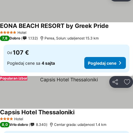
EONA BEACH RESORT by Greek Pride
Hotel
5 Zvezdice
7,8
Dobro
1.132
Perea, Solun: udaljenost 15.3 km
107 €
Od
Pogledaj cene sa
4 sajta
Pogledaj cene
Popularan izbor
Deli
Do
Capsis Hotel Thessaloniki
Hotel
4 Zvezdice
8,0
Vrlo dobro
8.340
Centar grada: udaljenost 1.4 km