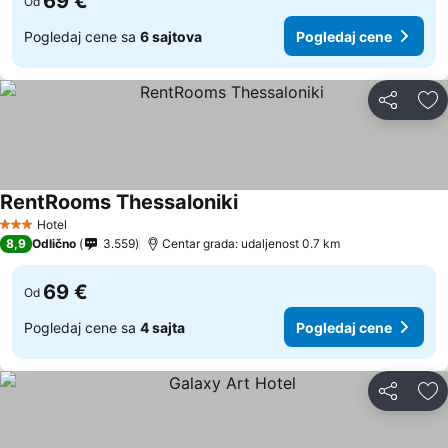
69 €
Od
Pogledaj cene sa
6 sajtova
Pogledaj cene
Deli
Do
RentRooms Thessaloniki
Hotel
3 Zvezdice
8,9
Odlično
3.559
Centar grada: udaljenost 0.7 km
69 €
Od
Pogledaj cene sa
4 sajta
Pogledaj cene
Deli
Do