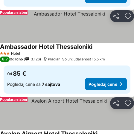
Popularan izbor
Deli
Do
Ambassador Hotel Thessaloniki
Hotel
3 Zvezdice
8,7
Odlično
3.126
Plagiari, Solun: udaljenost 15.5 km
85 €
Od
Pogledaj cene sa
7 sajtova
Pogledaj cene
Popularan izbor
Deli
Do
Avalon Airport Hotel Thessaloniki