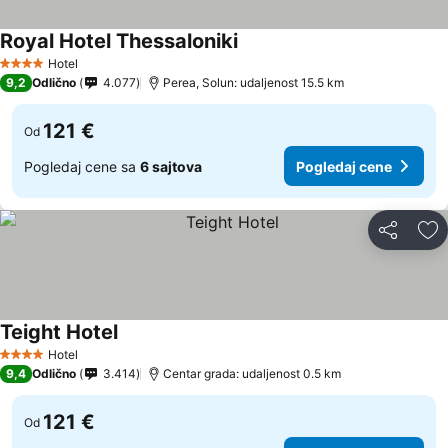
Royal Hotel Thessaloniki
Hotel
4 Zvezdice
9,2
Odlično
4.077
Perea, Solun: udaljenost 15.5 km
121 €
Od
Pogledaj cene sa
6 sajtova
Pogledaj cene
Deli
Do
Teight Hotel
Hotel
4 Zvezdice
9,4
Odlično
3.414
Centar grada: udaljenost 0.5 km
121 €
Od