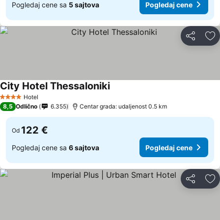
Pogledaj cene sa
5 sajtova
Pogledaj cene
Deli
Do
City Hotel Thessaloniki
Hotel
4 Zvezdice
8,5
Odlično
6.355
Centar grada: udaljenost 0.5 km
122 €
Od
Pogledaj cene sa
6 sajtova
Pogledaj cene
Deli
Do