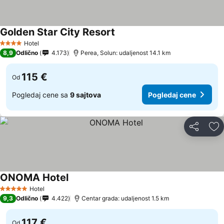
Golden Star City Resort
Hotel
4 Zvezdice
8,9
Odlično
4.173
Perea, Solun: udaljenost 14.1 km
115 €
Od
Pogledaj cene sa
9 sajtova
Pogledaj cene
Deli
Do
ONOMA Hotel
Hotel
5 Zvezdice
9,3
Odlično
4.422
Centar grada: udaljenost 1.5 km
117 €
Od