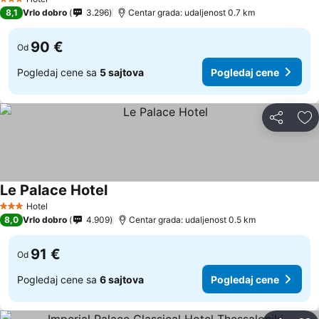
3 Zvezdice
8,1
Vrlo dobro
3.296
Centar grada: udaljenost 0.7 km
90 €
Od
Pogledaj cene sa
5 sajtova
Pogledaj cene
Deli
Do
Le Palace Hotel
Hotel
3 Zvezdice
8,0
Vrlo dobro
4.909
Centar grada: udaljenost 0.5 km
91 €
Od
Pogledaj cene sa
6 sajtova
Pogledaj cene